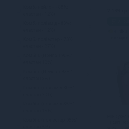
Комб.(нейлон - 88%;
2 139 гр
7
еластан - 12%)
В ко
Комб.(поліамід - 88%;
2
еластан - 12%)
4
3
Кредит
Комб.(поліестер - 73%;
7
еластан - 27%)
Комбін. (Нейлон 90%/
3
еластан 10%)
Комбін. (Нейлон 92%/
21
еластан 8%)
Комбін. (поліамід 80%/
2
еластан 20%)
Комбін. (поліамід 85%/
7
еластан 15%)
Мінісукня 
Комбін. (поліестер 95%/
- Heart Ro
2
еластан 5%)
хомут, гли