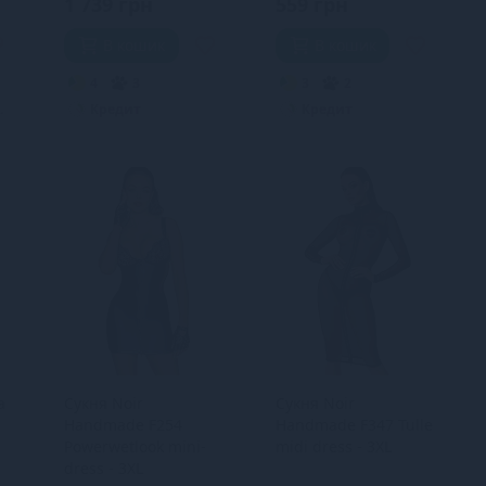
1 739 грн
559 грн
В кошик
В кошик
4
3
3
2
.
Кредит
Кредит
а
Сукня Noir
Сукня Noir
Handmade F254
Handmade F347 Tulle
Powerwetlook mini-
midi dress - 3XL
dress - 3XL