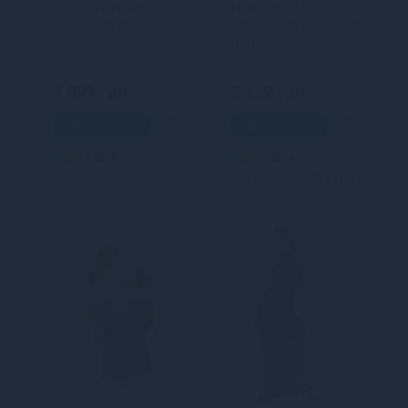
e
Tube dress and
Handmade F300
gloves OS Black
Solace lace up corset
mini dress - S
1 099 грн
3 239 грн
В кошик
В кошик
4
3
5
4
.
Кредит
Кредит
0 грн.