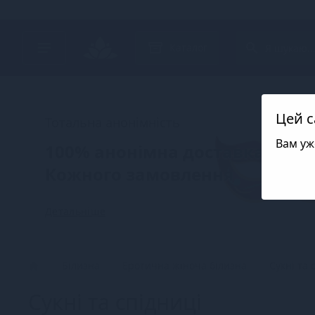
Search project
Каталог
Цей с
Тотальна анонімність
Вам уж
100% анонімна доставка
Кожного замовлення
Детальніше
Білизна
Еротична жіноча білизна
Сукні та 
Сукні та спідниці