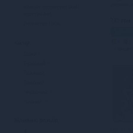
декольте, 
Комбін. (поліестер 96%/
стрінги
3
еластан 4%)
749 грн
Поліестер 100%
10
В ко
Колір
3
2
Кредит
Білий
8
Бузковий
2
Рожевий
2
Тілесний
1
Червоний
4
Чорний
40
Білизна: розмір
Сукня-сітк
4
1