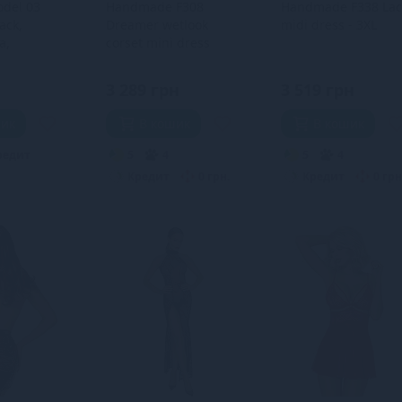
odel 03
Handmade F308
Handmade F338 Lac
ack,
Dreamer wetlook
midi dress - 3XL
а,
corset mini dress
with front zipper - L
3 289 грн
3 519 грн
шик
В кошик
В кошик
редит
5
4
5
4
Кредит
0 грн.
Кредит
0 грн