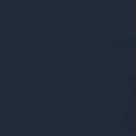
Lingerie M
6
1
One size Bl
дрібна сітк
L
1
мереживо
L/XL
7
459 грн
M
1
В ко
M/L
8
3
К
S/L
8
S/M
17
S/M/L
10
XL
10
XS/S
1
Універсальний
2