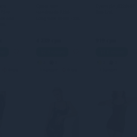
oir
Сукня Noir
Сукня JSY JS228167
F341
Handmade F239
Red L/XL
ook and
Long tulle dress - XXL
 3XL
н
4 239 грн
919 грн
шик
В кошик
В кошик
5
5
3
2
0 грн.
Кредит
0 грн.
Кредит