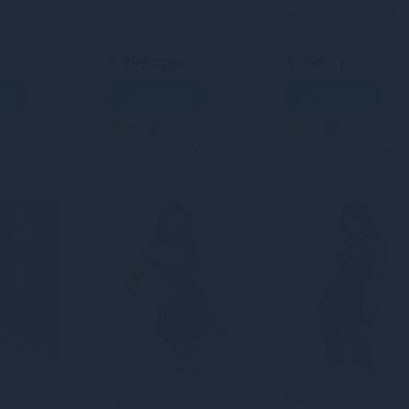
мініатюрні
of elastic tulle - XL
3 999 грн
3 999 грн
шик
В кошик
В кошик
5
4
5
4
Кредит
0 грн.
Кредит
0 грн
а Caprice
Сукня Noir
Сукня Noir