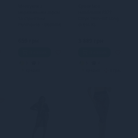
Мінісукня з
Сукня Noir
мереживним ліфом
Handmade F372
та стрінгами
Onyx Twin-slit Long
Penthouse - Bedtime
dress XS
Story Black L/XL
659 грн
3 889 грн
В кошик
В кошик
3
2
5
4
Кредит
Кредит
0 грн.