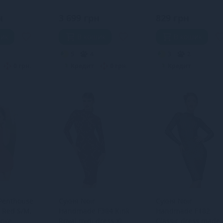
н
3 699 грн
829 грн
шик
В кошик
В кошик
5
4
3
2
0 грн.
Кредит
0 грн.
Кредит
Penthouse
Сукня Noir
Сукня Noir
b Red S/M,
Handmade F384 Kink
Handmade F182
боке
Royal midi dress XL
Classic dress made