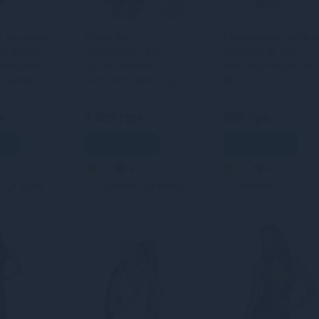
 вінілова
Сукня Noir
Сексуальна сукня і
t of Sex -
Handmade F320
сітки Art of Sex-
вирізом і
Starlet wetlook
Sharlotte чорна XS-
 колір
minidress with ring
M
змір L
belt - XXL
н
3 899 грн
989 грн
шик
В кошик
В кошик
5
4
3
2
0 грн.
Кредит
0 грн.
Кредит