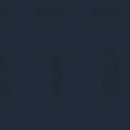
н
3 149 грн
3 889 грн
шик
В кошик
В кошик
5
4
5
4
0 грн.
Кредит
0 грн.
Кредит
0 грн
oir
Сукня Noir
Сексуальна вінілов
F305
Handmade F336
сукня Art of Sex -
look mini
Powerwetlook long
Jaklin, розмір XS-M,
dress - L
колір чорний