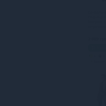
Сексуальна
спідниця Ar
Morgana з 
шнурівкою,
чорний, ро
2 089 гр
В ко
4
3
Кредит