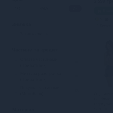
2 599 гр
Leg Avenue
32
-
Ok
В ко
Caprice Lingerie
6
Noir Handmade
5
4
227
Знижка
Кредит
Зі знижкою
18
Частини та кредит
Оплата частинами
485
(ПриватБанк)
Миттєва розстрочка
485
(ПриватБанк)
Покупка Частинами
456
(Монобанк)
Спідниця N
Handmade 
Legacy wet
Матеріал
skirt - M