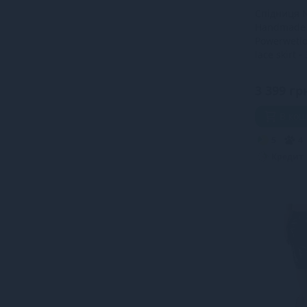
Спідниця N
Handmade 
Powerwetl
lace skirt -
3 399 гр
В ко
5
4
Кредит