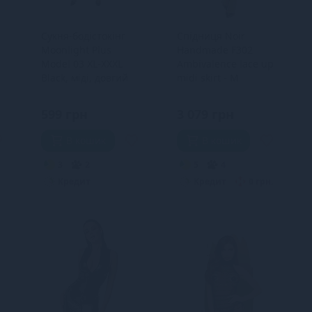
з
Сукня-бодістокінг
Спідниця Noir
Moonlight Plus
Handmade F302
Model 03 XL-XXXL
Ambivalence lace up
Black, міді, довгий
midi skirt - M
рукав
599 грн
3 079 грн
В кошик
В кошик
3
2
5
4
Кредит
Кредит
0 грн.