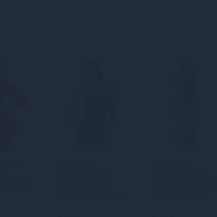
 Avenue
Сукня Noir
Сукня Noir
et
Handmade F359
Handmade F312
own One
Bondesque Off-
Divinity long flocked
shoulder mini dress
mesh dress with
M
open back - XL