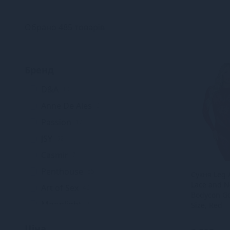
Обрано 485 товарів
Бренд
D&A
10
Anne De Ales
6
Passion
12
JSY
62
Casmir
2
Penthouse
55
Сукня Leg
Lace and N
Art of Sex
46
Bodycon G
Moonlight
3
Size, Red
Obsessive
4
Ціна