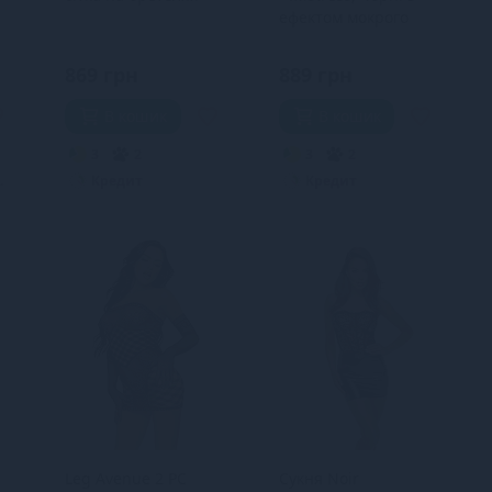
ефектом мокрого
оксамиту, розмір M
869 грн
889 грн
В кошик
В кошик
3
2
3
2
.
Кредит
Кредит
Leg Avenue 2 PC
Сукня Noir