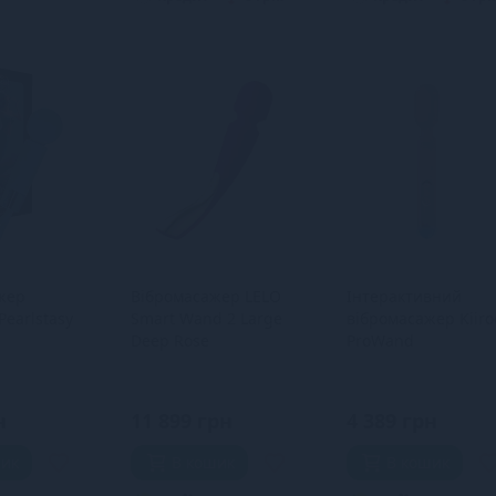
жер
Вібромасажер LELO
Інтерактивний
Pearlstasy
Smart Wand 2 Large
вібромасажер Kiiro
Deep Rose
ProWand
н
11 899 грн
4 389 грн
шик
В кошик
В кошик