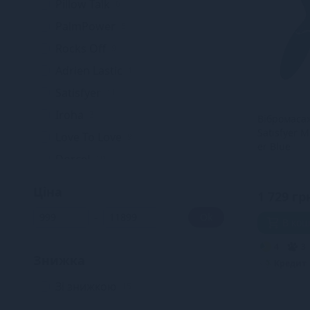
Pillow Talk
6
PalmPower
5
Rocks Off
9
Adrien Lastic
1
Satisfyer
11
Iroha
3
Вібромаса
Satisfyer 
Love To Love
9
er Blue
Dorcel
10
Magic Motion
1
Ціна
1 729 гр
Alive
2
-
Ok
В ко
Womanizer
3
Nexus
4
3
2
Знижка
Кредит
Bijoux Indiscrets
2
Зі знижкою
15
Kiiroo
1