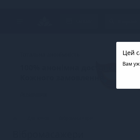
Search project
Каталог
Цей с
Тотальна анонімність
Вам уж
100% анонімна доставка
Кожного замовлення
Детальніше
Для жінок
Вібромасажери
Вібромасажери