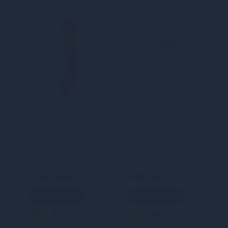
р
Вібромасажер 2в1
Вібромасажер
Love To Love TWIST
M’Lady Mini
Rose, 2 мотори,
Vibrating Wand Pink
стимулювальний
рельєф, водостійкий
3 599 грн
999 грн
В кошик
В кошик
5
4
3
2
.
Кредит
0 грн.
Кредит