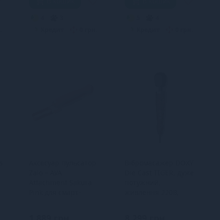
В кошик
В кошик
4
3
5
4
.
Кредит
0 грн.
Кредит
0 грн.
s
Аксесуар пульсатор
Вібромасажер DOXY
Zalo – AVA
Die Cast TIGER, дуже
Attachment Sakura
потужний,
Pink для смарт-
живлення 220В,
вібромасажера Zalo
металевий корпус
– AVA
1 889 грн
8 299 грн