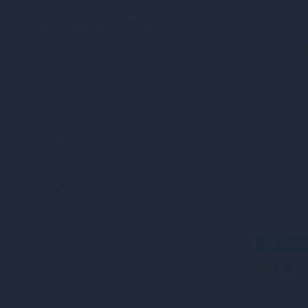
Femintimate
1
Частини та кредит
Shunga
3
Оплата частинами
Leten
1
177
(ПриватБанк)
Je Joue
2
Миттєва розстрочка
Doxy
33
177
(ПриватБанк)
Lovense
1
Покупка Частинами
177
PMV20
1
(Монобанк)
Аксесуар 
Zalo – AVA
RIANNE S
5
Attachment
Rosy Gold
4
Матеріал
White для 
вібромаса
Svakom
3
ABS-пластик
– AVA
4
1 889 гр
Knight Jenay
1
ABS-пластик/металл
1
В ко
SugarBoo
1
ABS-пластик/силикон
47
Zalo
4
3
9
PVC (полівінілхлорид)
3
Кредит
Romp
1
Комбинированный -