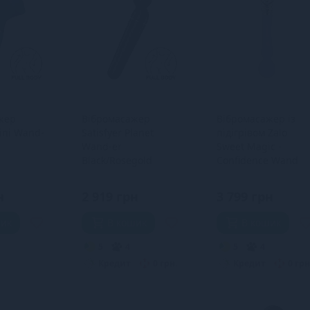
жер
Вібромасажер
Вібромасажер із
Mini Wand-
Satisfyer Planet
підігрівом Zalo
Wand-er
Sweet Magic -
Black/Rosegold
Confidence Wand
Fantasy Violet
н
2 919 грн
3 799 грн
шик
В кошик
В кошик
5
4
5
4
Кредит
0 грн.
Кредит
0 грн