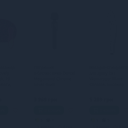
масажер
Потужний
Насадка-стимулято
ovely
вібромасажер Dorcel
для душу 2в1
nk, 10
Megawand Chrome
Womanizer Wave
оботи,
Silver який
Chrome, масажер
-чохол,
перезаряджається,
для інтимних зон
н
160 режимів
н
3 969 грн
5 289 грн
шик
В кошик
В кошик
5
4
5
5
Кредит
0 грн.
Кредит
0 грн