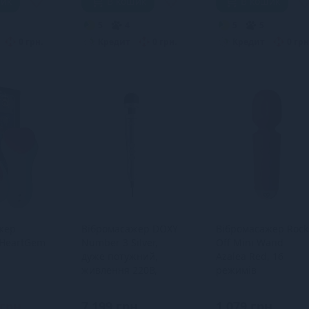
шик
В кошик
В кошик
5
4
5
5
0 грн.
Кредит
0 грн.
Кредит
0 грн
жер
Вібромасажер DOXY
Вібромасажер Rock
 HeartGem
Number 3 Silver,
Off Mini Wand
дуже потужний,
Azalea Red, 16
живлення 220В,
режимів
металевий корпус
 грн
7 199 грн
1 079 грн