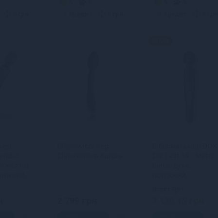
5
5
5
5
0 грн.
Кредит
0 грн.
Кредит
0 грн
-15%
жер
Вібромассажер
Вібромасажер DOX
Wand-er
Climaximum Aurora
Die Cast 3R - Matte
ck/Gold),
Black, дуже
никний,
потужний,
 розмір
перезаряджуваний
8 399 грн
металевий корпус
н
2 799 грн
7 139.15 грн