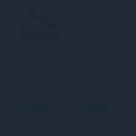
Універсальний sit-
Преміальний
ms
on-top вібратор
вібромасажер DOXY
Rocks Off Ruby Glow
Die Cast матово-
 з
Blush, пульт ДК
чорний, з
покриттям із 24-
каратного золота
4 649 грн
11 299 грн
В кошик
В кошик
5
5
5
5
.
Кредит
0 грн.
Кредит
0 грн.