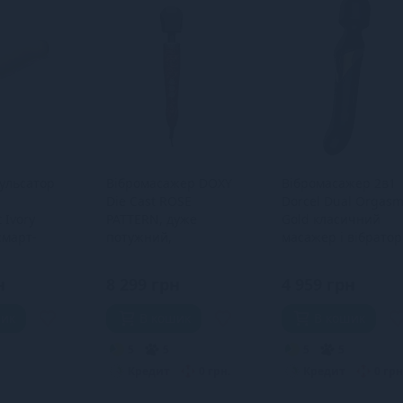
пульсатор
Вібромасажер DOXY
Вібромасажер 2в1
Die Cast ROSE
Dorcel Dual Orgas
 Ivory
PATTERN, дуже
Gold класичний
смарт-
потужний,
масажер і вібратор
жера Zalo
живлення 220В,
перлинним
металевий корпус
масажем
н
8 299 грн
4 959 грн
шик
В кошик
В кошик
5
5
5
5
Кредит
0 грн.
Кредит
0 грн