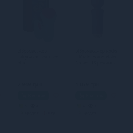
Вібромасажер
Вібромасажер Rocks
FairyGasm HeartGem
Off Mini Wand Violet
blue
Dream, 16 режимів
2 949 грн
1 079 грн
В кошик
В кошик
5
4
4
3
.
Кредит
0 грн.
Кредит