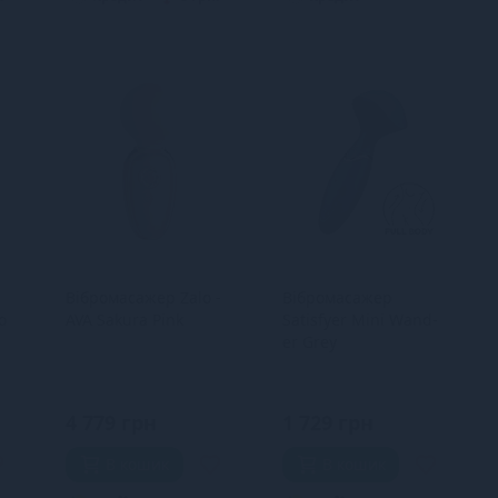
Вібромасажер Zalo -
Вібромасажер
o
AVA Sakura Pink
Satisfyer Mini Wand-
er Grey
4 779 грн
1 729 грн
В кошик
В кошик