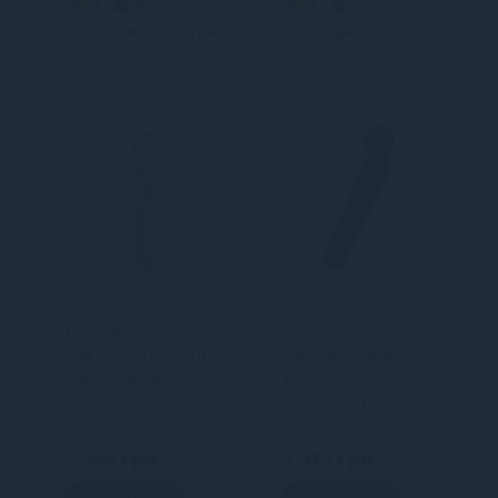
5
5
4
3
.
Кредит
0 грн.
Кредит
Y
Мінівібромасажер
Вібромасажер
для пар NIYA 3, 10
Satisfyer Planet
віброрежимів
Wand-er
Blue/Rosegold
,
2 469 грн
2 919 грн