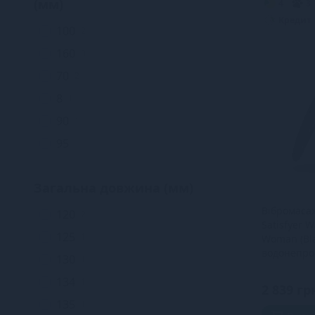
(мм)
Чорний/Срібло
4
3
2
55
5
Кредит
Чорний/червоний
1
100
2
56
2
160
3
61
8
70
2
8
1
90
1
95
1
Загальна довжина (мм)
Вібромаса
120
2
Satisfyer 
125
1
Woman (Bla
водонепро
130
1
потужний,
134
XXL
1
2 839 гр
135
1