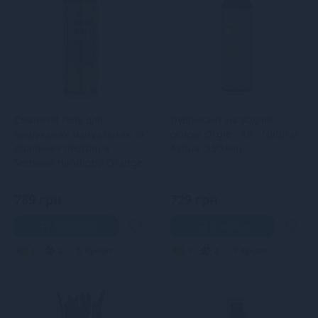
Смачний гель для
Лубрикант на водній
вишуканих мануальних та
основі Orgie - All - Natural
оральних пестощів
Acqua (150 мл)
Sensuva Handipop Orange
Creamsicle 125 мл
789 грн
729 грн
В кошик
В кошик
3
2
Кредит
3
2
Кредит