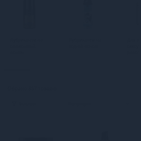
Лубриканти на
Лубриканти на
Для а
силіконовій
водній основі
сексу 
основі
розсл
засоб
Обрано 857 товарів
Фільтри