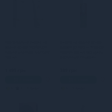
Розігрівальна змазка на
Змазка на водній основі
водній основі YESforLOV
System JO H2O — Tropical
natural untimate lubricant
Passion (30 мл) без цукру,
100 мл
рослинний гліцерин
1 499 грн
389 грн
В кошик
В кошик
4
3
Кредит
3
Кредит