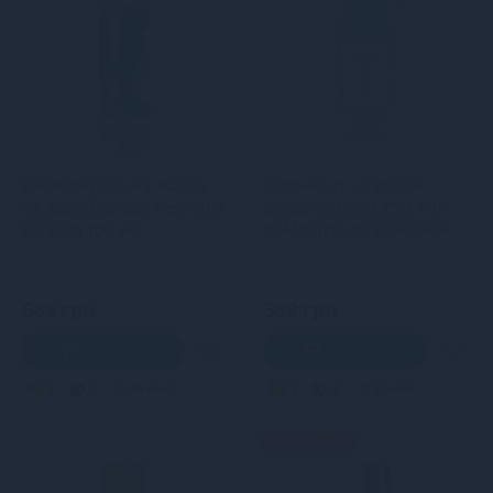
Охолоджувальна змазка
Лубрикант на водній
на водній основі Fleshlube
основі MixGliss ZEN THE
Ice (Лід) 100 мл
BLANC (70 мл) Білий Чай
689 грн
569 грн
В кошик
В кошик
3
2
Кредит
3
2
Кредит
НОВИНКА