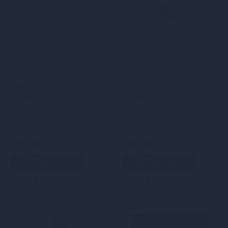
Змазка на водній основі
Лубрикант на водній
System JO AGAPE —
основі Satisfyer Juicy
ORIGINAL (30 мл) без
Lubricant Playful Pumpkin
гліцерину, гліколю та
water based 300 мл
парабенів
519 грн
649 грн
В кошик
В кошик
3
2
Кредит
3
2
Кредит
-15%