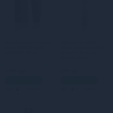
Анальна змазка на водній
Лубрикант на водній
основі YESforLOV ANAL
основі Swiss Navy NAKED
LUBRICANT 100 мл
All Natural 59 мл, для
чутливої ​​шкіри
1 499 грн
579 грн
В кошик
В кошик
4
3
Кредит
3
2
Кредит