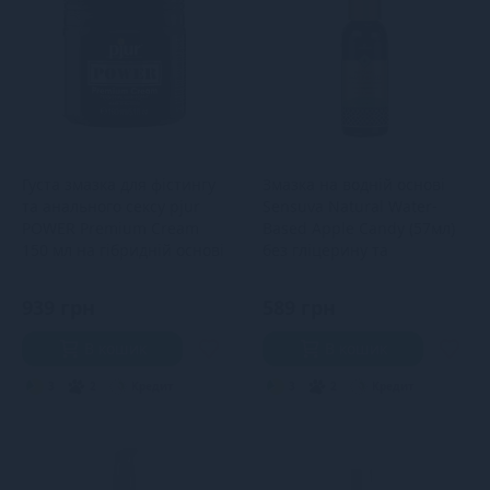
Густа змазка для фістингу
Змазка на водній основі
та анального сексу pjur
Sensuva Natural Water-
POWER Premium Cream
Based Apple Candy (57мл)
150 мл на гібридній основі
без гліцерину та
парабенів
939 грн
589 грн
В кошик
В кошик
3
2
Кредит
3
2
Кредит