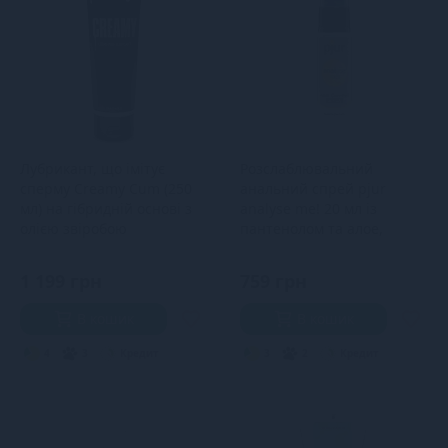
Лубрикант, що імітує
Розслаблювальний
сперму Creamy Cum (250
анальний спрей pjur
мл) на гібридній основі з
analyse me! 20 мл із
олією звіробою
пантенолом та алое,
концентрований
1 199 грн
759 грн
В кошик
В кошик
4
3
Кредит
3
2
Кредит