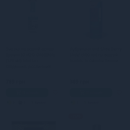
Змазка на водній основі
Лубрикант Intt Slide Berry
System JO H2O ORIGINAL
Slide! (100 мл) на водній
(120 мл) оліїста і
основі, зі смаком ожини
гладенька, рослинний
гліцерин
789 грн
389 грн
В кошик
В кошик
3
2
Кредит
3
Кредит
-15%