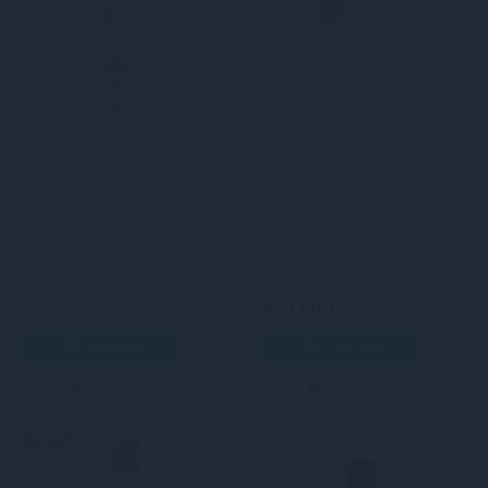
Змазка на водній основі
Лубрикант на силіконовій
System JO H2O — Juicy
основі MixGliss FLUID
Pineapple (120 мл) без
NATURE (50 мл) без запаху
цукру, рослинний
гліцерин
859 грн
730.15 грн
829 грн
В кошик
В кошик
3
2
Кредит
3
2
Кредит
-15%