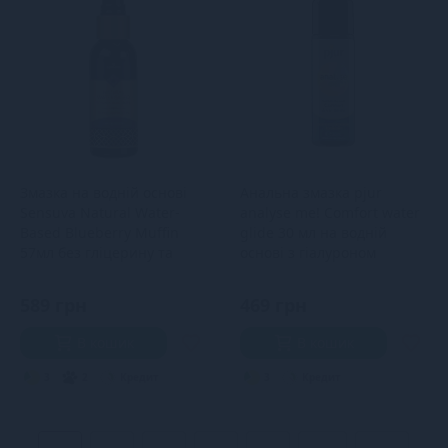
Змазка на водній основі
Анальна змазка pjur
Sensuva Natural Water-
analyse me! Comfort water
Based Blueberry Muffin
glide 30 мл на водній
57мл без гліцерину та
основі з гіалуроном
парабенів
589 грн
469 грн
В кошик
В кошик
3
2
Кредит
3
Кредит