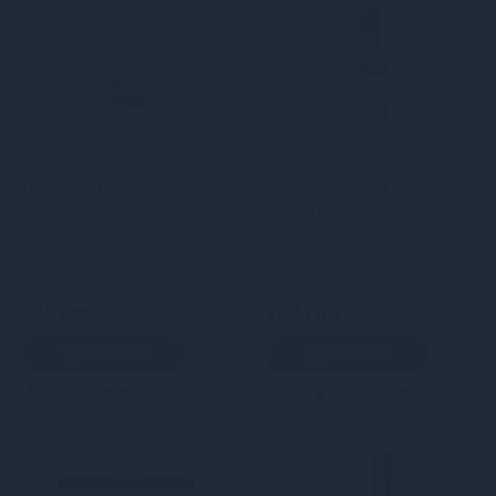
Лубрикант на водній
Анальна змазка System JO
основі Femintimate Bio
ANAL H2O — COOLING
Lubricant (100 мл)
(120 мл) охолоджувальна,
на водній основі
469 грн
789 грн
В кошик
В кошик
3
Кредит
3
2
Кредит