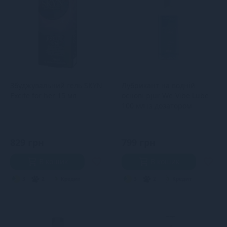
Збуджувальний гель SKYN
Лубрикант на водній
Excite for her 15 мл
основі pjur We-Vibe Lube
100 мл із дозатором
829 грн
799 грн
В кошик
В кошик
3
2
Кредит
3
2
Кредит