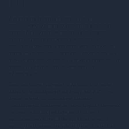
1
2
3
4
5
...
18
Лубриканти (змазки) є незамінними
помічниками у багатьох галузях, включаючи
автомобільну промисловість, промислове
виробництво та побутове використання. Ці
спеціальні речовини забезпечують зниження
тертя між рухомими частинами механізмів, що
значно продовжує термін їх служби та покращує
загальну ефективність використання
обладнання.
Використання лубрикантів дозволяє не лише
захистити обладнання від зносу, але й істотно
знизити енергоспоживання завдяки
покращенню ковзання деталей. Окрім технічних
переваг, наші лубриканти виготовлені з
високоякісних матеріалів, що забезпечують
високу продуктивність навіть у найскладніших