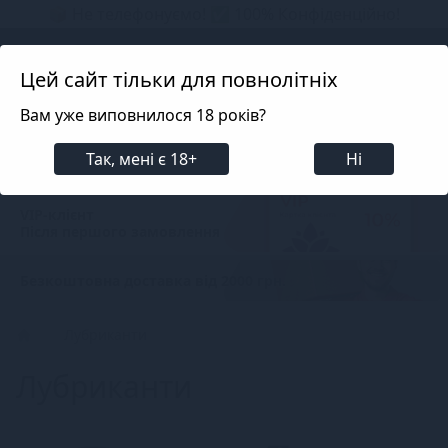
📦 Не телефонуємо! ✅ 100% Конфіденційно!
Search projects
Цей сайт тільки для повнолітніх
Вам уже виповнилося 18 років?
Фільтри
100% анонімна доставка
Так, мені є 18+
Ні
Кожного замовлення
VIP-клієнт
Після першого замовлення
Безкоштовна доставка від 2000 грн.
Лубриканти
Лубриканти