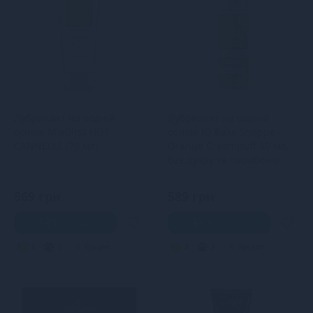
Лубрикант на водній
Лубрикант на водній
основі MixGliss HOT
основі JO Bake Shoppe -
CANNELLE (70 мл)
Orange Creampuff 60 мл,
без цукру та парабенів
569 грн
589 грн
В кошик
В кошик
3
2
Кредит
3
2
Кредит