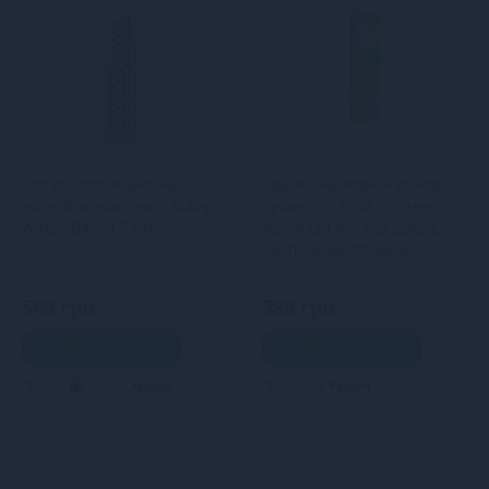
Густий лубрикант на
Змазка на водній основі
водній основі Swiss Navy
System JO H2O — Green
Water-Based 59 мл
Apple (30 мл) без цукру,
рослинний гліцерин
569 грн
389 грн
В кошик
В кошик
3
2
Кредит
3
Кредит