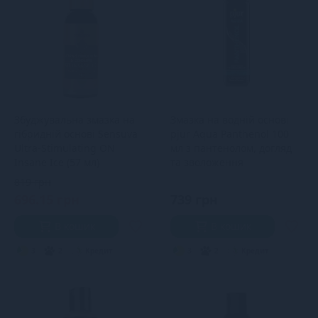
Збуджувальна змазка на
Змазка на водній основі
гібридній основі Sensuva
pjur Aqua Panthenol 100
Ultra-Stimulating ON
мл з пантенолом, догляд
Insane Ice (57 мл)
та зволоження
819 грн
696.15 грн
739 грн
В кошик
В кошик
3
2
Кредит
3
2
Кредит