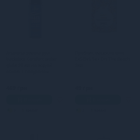
Анальна змазка pjur
Пробник масажна олія
backdoor Comfort water
EXSENS Sex On The Beach
glide 30 мл на водній
3мл
основі з гіалуроном
469 грн
49 грн
В кошик
В кошик
3
Кредит
3
Кредит