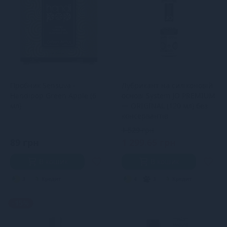
Пробник Sensuva -
Лубрикант на силіконовій
Handipop Green Apple (6
основі System JO PREMIUM
мл)
— ORIGINAL (120 мл) без
консервантів
1 529 грн
89 грн
1 299.65 грн
В кошик
В кошик
3
Кредит
4
3
Кредит
-15%