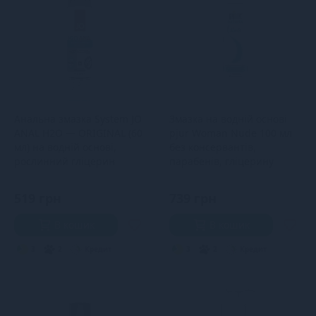
Анальна змазка System JO
Змазка на водній основі
ANAL H2O — ORIGINAL (60
pjur Woman Nude 100 мл
мл) на водній основі,
без консервантів,
рослинний гліцерин
парабенів, гліцерину
519 грн
739 грн
В кошик
В кошик
3
2
Кредит
3
2
Кредит