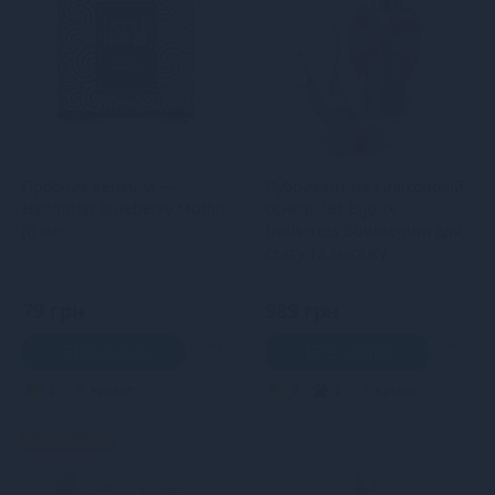
Пробник Sensuva —
Лубрикант на силіконовій
Handipop Blueberry Muffin
основі 2в1 Bijoux
(6 мл)
Indiscrets Bubblegum для
сексу та масажу
79 грн
989 грн
В кошик
В кошик
3
Кредит
3
2
Кредит
НОВИНКА