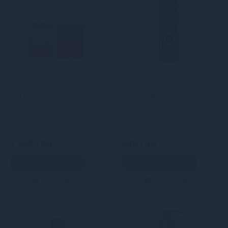
Анальний лубрикант Love
Густа силіконова змазка
To Love Easy Peasy - Anal
pjur MAN Premium
Relaxing Gel 30 мл
Extremeglide 30 мл із
тривалим ефектом,
економна
1 239 грн
539 грн
В кошик
В кошик
4
3
Кредит
3
2
Кредит