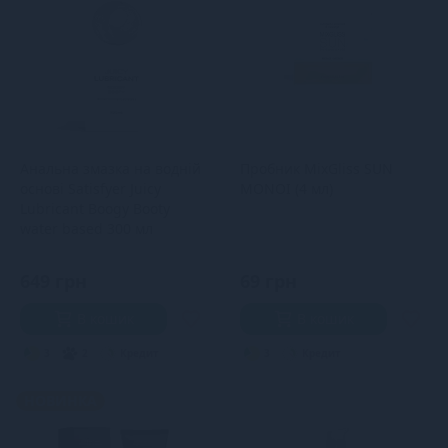
Анальна змазка на водній
Пробник MixGliss SUN
основі Satisfyer Juicy
MONOI (4 мл)
Lubricant Boogy Booty
water based 300 мл
649 грн
69 грн
В кошик
В кошик
3
2
Кредит
3
Кредит
НОВИНКА