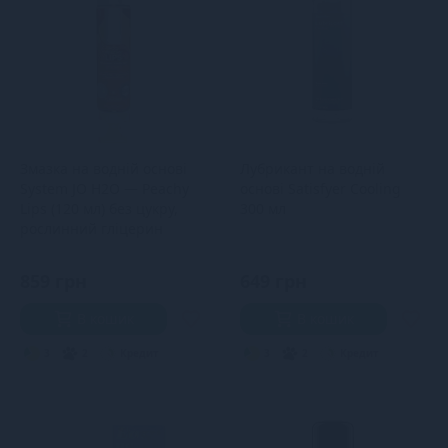
Змазка на водній основі
Лубрикант на водній
System JO H2O — Peachy
основі Satisfyer Cooling
Lips (120 мл) без цукру,
300 мл
рослинний гліцерин
859 грн
649 грн
В кошик
В кошик
3
2
Кредит
3
2
Кредит