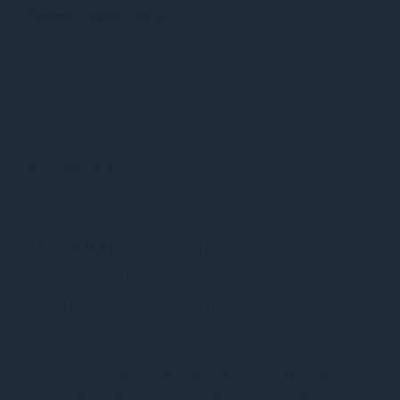
Характеристики
Матеріал
Комб.(поліестер - 73%; еластан - 27%)
Країна надходження
Китай
Колір
Чорний
Білизна: розмір
L/XL
Всі характеристики (4)
Особливості
Мінісукня з
мереживним ліфом та стрінгами
Penthouse - Bedtime Story Black
L/XL
Мінісукня з мереживним ліфом та стрінгами
Penthouse - Bedtime Story Black L/XL - це чарівна