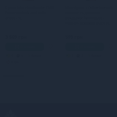
Сукня Noir Handmade F348
Міні-сукня з геометричної
Powerwetlook and tulle
сіточки та довгими
dress - XL
рукавами Penthouse -
Passion Goddess Black XL
3 869 грн
599 грн
В кошик
В кошик
5
4
Кредит
3
2
Кредит
0 грн.