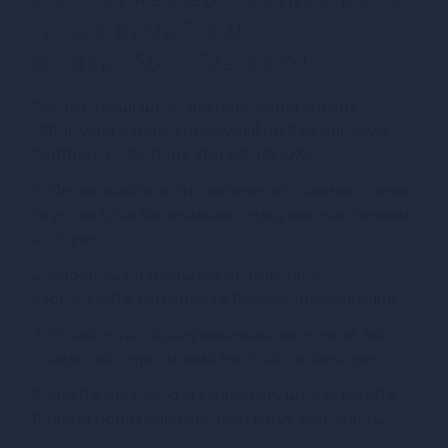
та стрінгами Penthouse -
Bedtime Story Black L/XL
Рекомендації щодо використання товару
"Мінісукня з мереживним ліфом та стрінгами
Penthouse - Bedtime Story Black L/XL":
1. Переконайтеся, що ви знаєте правила прання
та догляду за мереживом перед використанням
цієї сукні.
2. Виберіть правильний розмір, щоб
забезпечити комфорт та привабливий вигляд.
3. Додайте до образу вишукані аксесуари, які
підкреслять еротичний настрій цієї мінісукні.
4. Носіть цю сукню зі стрінгами, щоб створити
повний образ і підкреслити вашу жіночність.