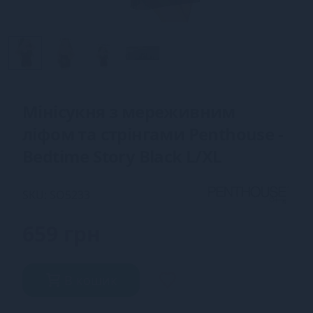
Мінісукня з мереживним
ліфом та стрінгами Penthouse -
Bedtime Story Black L/XL
SKU: SO5233
659 грн
В кошик