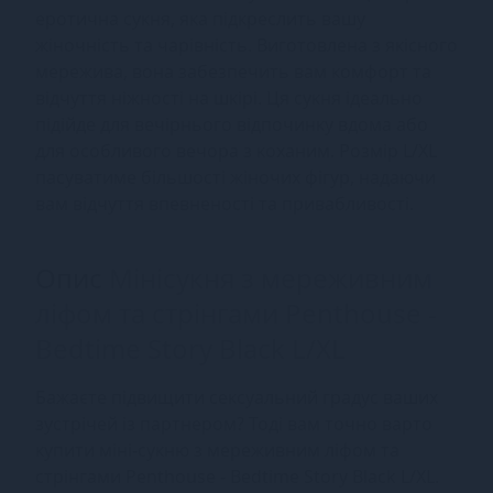
еротична сукня, яка підкреслить вашу
жіночність та чарівність. Виготовлена з якісного
мережива, вона забезпечить вам комфорт та
відчуття ніжності на шкірі. Ця сукня ідеально
підійде для вечірнього відпочинку вдома або
для особливого вечора з коханим. Розмір L/XL
пасуватиме більшості жіночих фігур, надаючи
вам відчуття впевненості та привабливості.
Опис
Мінісукня з мереживним
ліфом та стрінгами Penthouse -
Bedtime Story Black L/XL
Бажаєте підвищити сексуальний градус ваших
зустрічей із партнером? Тоді вам точно варто
купити міні-сукню з мереживним ліфом та
стрінгами Penthouse - Bedtime Story Black L/XL.