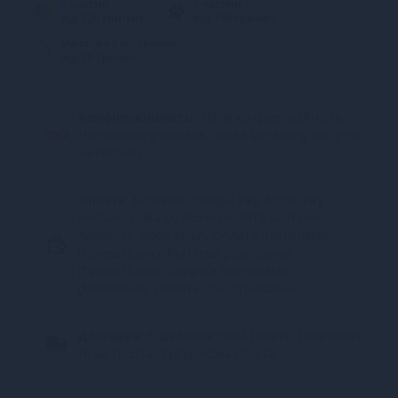
3 частин
2 частин
від 220 грн/міс.
від 330 грн/міс.
Миттєва розстрочка
від 39 грн/міс.
Конфіденційність.
100% конфіденційність.
Непрозора упаковка, назва магазину відсутня
на посилці.
Оплата:
Карткою, Google Pay, Apple Pay
онлайн, plata by mono (оплата карткою,
ApplePay, GooglePay), Оплата частинами
(ПриватБанк), Миттєва розстрочка
(ПриватБанк), Покупка Частинами
(Монобанк), Оплата при отриманні
Доставка:
Відділення Нова Пошта, Поштомат
Нова Пошта, Кур’єр Нова Пошта