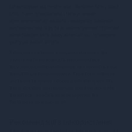
Ця мінісукня від Penthouse - Bedtime Story Black
L/XL стане прекрасним і спокусливим
доповненням до вашого гардеробу. Завдяки
мереживному ліфу та комплектуючим стрінгам
вона підкреслить вашу жіночність і приверне
увагу до вашої фігури.
Купуючи цей товар у нашому магазині, ви
будете мати можливість насолодитися
відмінною якістю матеріалів, яка зробить ваші
відчуття ще приємнішими. Крім того, швидка
доставка та зручні способи оплати зроблять
ваше покупку максимально комфортною. Не
вагайтеся - зробіть собі подарунок від
Penthouse вже сьогодні!
Рекомендації з використання
Мінісукня з мереживним ліфом