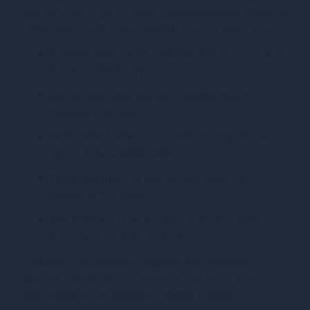
зрушити убік. Міні-сукня з мереживним ліфом та
стрінгами Penthouse - Bedtime Story Black L/XL:
приваблива сукня з напівпрозорої тканини
чорного кольору;
класичний крій вигідно підкреслює всі
переваги фігури;
квітковий принт у зоні декольте робить
груди більш виразними;
тонкі зав'язки на шиї забезпечують
ідеальну посадку;
мініатюрні стрінги з високою посадкою
візуально подовжують ноги.
Колекція сексуальної білизни від німецького
бренду Penthouse - створена для того, щоб
максимально продемонструвати вашу