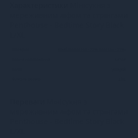
Характеристики
Мінісукня з
мереживним ліфом та стрінгами
Penthouse - Bedtime Story Black
L/XL
Матеріал
Комб.(поліестер - 73%; еластан - 27%)
Країна надходження
Китай
Колір
Чорний
Білизна: розмір
L/XL
Переваги
Мінісукня з
мереживним ліфом та стрінгами
Penthouse - Bedtime Story Black
L/XL