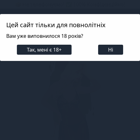
📦 Не телефонуємо! ✅ 100% Конфіденційно!
Search projects
Цей сайт тільки для повнолітніх
Вам уже виповнилося 18 років?
Білизна
Еротична жіноча білизна
Сукні та спі
Так, мені є 18+
Ні