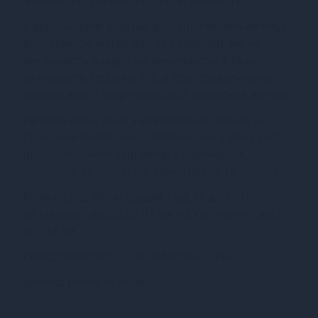
жіночність, сміливість та сексуальність.
У виробництві білизни використовуються тільки
високоякісні матеріали та барвники, які не
викликають алергії, не вимиваються та не
залишають слідів на тілі, а при правильному
догляді довго зберігають свій первісний вигляд.
Купуйте міні-сукню з мереживним ліфом та
стрінгами Penthouse - Bedtime Story Black L/XL,
щоб наповнити ваш вечір з партнером
еротикою та спокусою, пристрастю та ніжністю.
Розмір L/XL: об'єм грудей – від 95 до 110 см;
об'єм талії – від 75 до 91 см; об'єм стегон – від 97
до 118 см
Склад: поліестер – 73%; еластан - 27%
Догляд: ручне прання