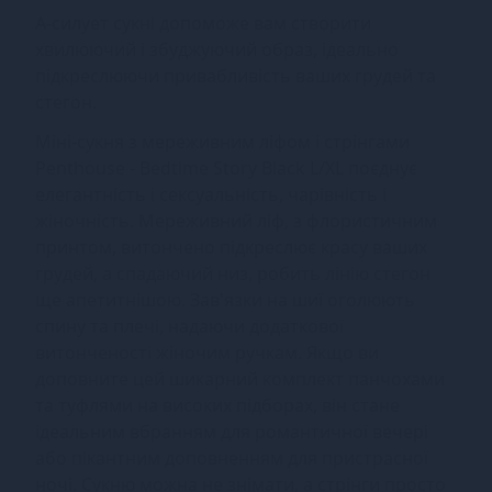
А-силует сукні допоможе вам створити
хвилюючий і збуджуючий образ, ідеально
підкреслюючи привабливість ваших грудей та
стегон.
Міні-сукня з мереживним ліфом і стрінгами
Penthouse - Bedtime Story Black L/XL поєднує
елегантність і сексуальність, чарівність і
жіночність. Мереживний ліф, з флористичним
принтом, витончено підкреслює красу ваших
грудей, а спадаючий низ, робить лінію стегон
ще апетитнішою. Зав'язки на шиї оголюють
спину та плечі, надаючи додаткової
витонченості жіночим ручкам. Якщо ви
доповните цей шикарний комплект панчохами
та туфлями на високих підборах, він стане
ідеальним вбранням для романтичної вечері
або пікантним доповненням для пристрасної
ночі. Сукню можна не знімати, а стрінги просто