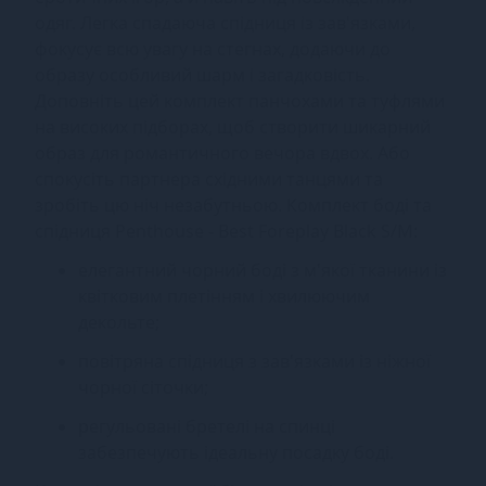
одяг. Легка спадаюча спідниця із зав'язками,
фокусує всю увагу на стегнах, додаючи до
образу особливий шарм і загадковість.
Доповніть цей комплект панчохами та туфлями
на високих підборах, щоб створити шикарний
образ для романтичного вечора вдвох. Або
спокусіть партнера східними танцями та
зробіть цю ніч незабутньою. Комплект боді та
спідниця Penthouse - Best Foreplay Black S/M:
елегантний чорний боді з м'якої тканини із
квітковим плетінням і хвилюючим
декольте;
повітряна спідниця з зав'язками із ніжної
чорної сіточки;
регульовані бретелі на спинці
забезпечують ідеальну посадку боді.