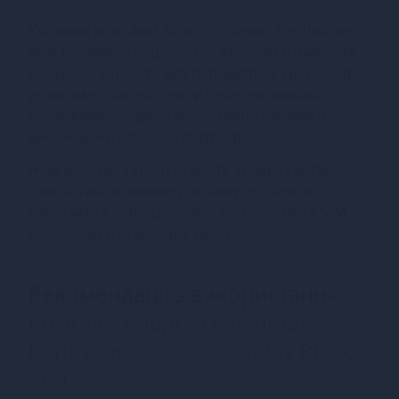
Купуючи комплект боді та спідниці Penthouse -
Best Foreplay у нашому магазині, ви отримуєте
найкращі варіанти для передигріву. Цей набір
дозволить вам почувати себе сексуально та
привабливо, підкреслюючи ваші переваги і
викликаючи бажання партнера.
Наш магазин гарантує якість товару і вигідні
ціни, а також швидку доставку по Україні.
Обирайте Penthouse - Best Foreplay Black S/M
для незабутніх вечорів удвох!
Рекомендації з використання
Комплект боді та спідниця
Penthouse - Best Foreplay Black
S/M