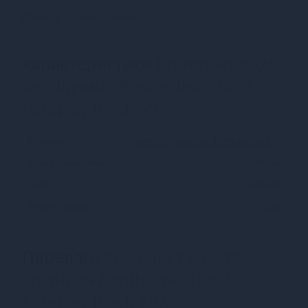
Догляд: ручне прання
Характеристики
Комплект боді
та спідниця Penthouse - Best
Foreplay Black S/M
Матеріал
Комбін. (поліестер 96%/еластан 4%)
Країна надходження
Китай
Колір
Чорний
Білизна: розмір
S/M
Переваги
Комплект боді та
спідниця Penthouse - Best
Foreplay Black S/M