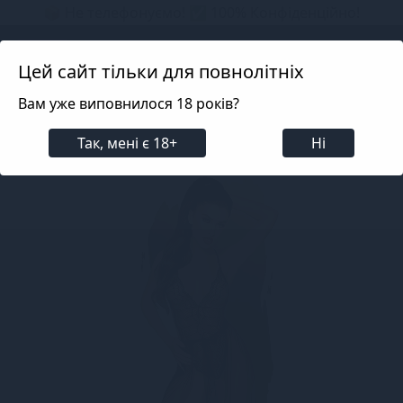
📦 Не телефонуємо! ✅ 100% Конфіденційно!
Search projects
Цей сайт тільки для повнолітніх
Вам уже виповнилося 18 років?
Білизна
Еротична жіноча білизна
Сукні та спі
Так, мені є 18+
Ні