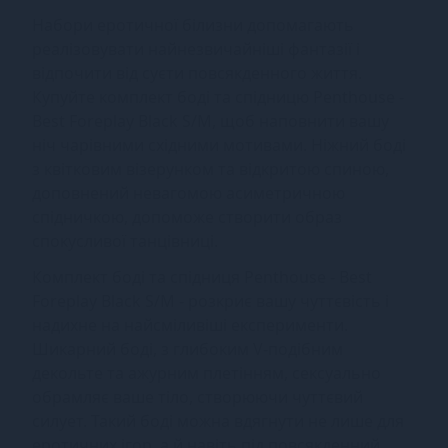
Набори еротичної білизни допомагають
реалізовувати найнезвичайніші фантазії і
відпочити від суєти повсякденного життя.
Купуйте комплект боді та спідницю Penthouse -
Best Foreplay Black S/M, щоб наповнити вашу
ніч чарівними східними мотивами. Ніжний боді
з квітковим візерунком та відкритою спиною,
доповнений невагомою асиметричною
спідничкою, допоможе створити образ
спокусливої ​​танцівниці.
Комплект боді та спідниця Penthouse - Best
Foreplay Black S/M - розкриє вашу чуттєвість і
надихне на найсміливіші експерименти.
Шикарний боді, з глибоким V-подібним
декольте та ажурним плетінням, сексуально
обрамляє ваше тіло, створюючи чуттєвий
силует. Такий боді можна вдягнути не лише для
еротичних ігор, а й навіть під повсякденний