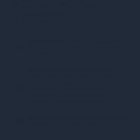
4 частин
3 частин
від 262 грн/міс.
від 350 грн/міс.
Миттєва розстрочка
від 62 грн/міс.
Конфіденційність.
100% конфіденційність.
Непрозора упаковка, назва магазину відсутня
на посилці.
Оплата:
Карткою, Google Pay, Apple Pay
онлайн, plata by mono (оплата карткою,
ApplePay, GooglePay), Оплата частинами
(ПриватБанк), Миттєва розстрочка
(ПриватБанк), Покупка Частинами
(Монобанк), Оплата при отриманні
Доставка:
Відділення Нова Пошта, Поштомат
Нова Пошта, Кур’єр Нова Пошта