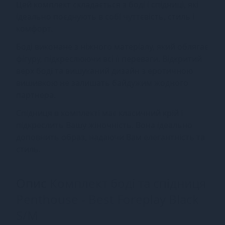
Цей комплект складається з боді і спідниці, які
ідеально поєднують в собі чуттєвість, стиль і
комфорт.
Боді виконане з ніжного матеріалу, який облягає
фігуру, підкреслюючи всі її переваги. Відкритий
верх боді та вишуканий дизайн з еротичною
вишивкою не залишать байдужим жодного
партнера.
Спідниця в комплекті має класичний крій і
підкреслить Вашу жіночність. Вона ідеально
доповнить образ, надаючи Вам елегантність та
стиль.
Опис
Комплект боді та спідниця
Penthouse - Best Foreplay Black
S/M