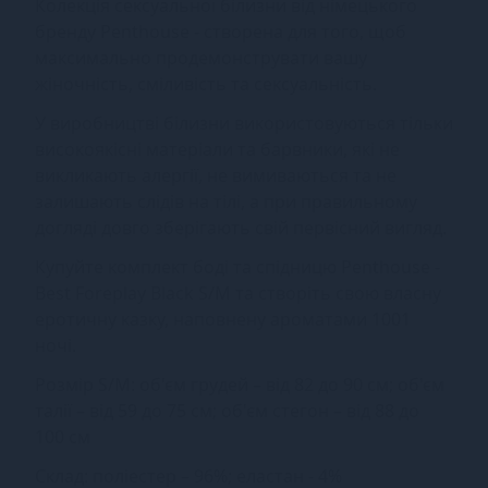
Колекція сексуальної білизни від німецького
бренду Penthouse - створена для того, щоб
максимально продемонструвати вашу
жіночність, сміливість та сексуальність.
У виробництві білизни використовуються тільки
високоякісні матеріали та барвники, які не
викликають алергії, не вимиваються та не
залишають слідів на тілі, а при правильному
догляді довго зберігають свій первісний вигляд.
Купуйте комплект боді та спідницю Penthouse -
Best Foreplay Black S/M та створіть свою власну
еротичну казку, наповнену ароматами 1001
ночі.
Розмір S/M: об'єм грудей – від 82 до 90 см; об'єм
талії – від 59 до 75 см; об'єм стегон – від 88 до
100 см
Склад: поліестер – 96%; еластан - 4%