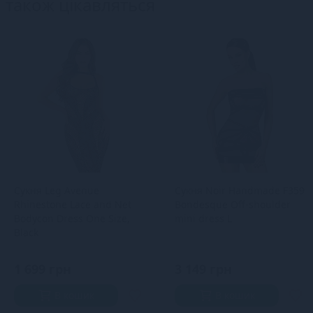
також цікавляться
Сукня Leg Avenue
Сукня Noir Handmade F359
Rhinestone Lace and Net
Bondesque Off-shoulder
Bodycon Dress One Size,
mini dress L
Black
1 699 грн
3 149 грн
В кошик
В кошик