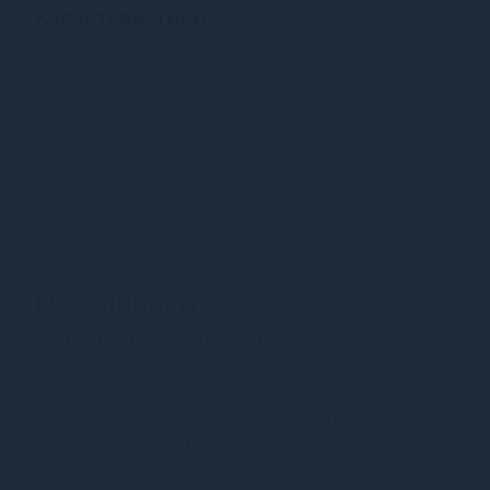
Характеристики
Матеріал
Комбін. (поліестер 96%/еластан 4%)
Країна надходження
Китай
Колір
Чорний
Білизна: розмір
S/M
Всі характеристики (4)
Особливості
Комплект боді та
спідниця Penthouse - Best
Foreplay Black S/M
Комплект боді та спідниця Penthouse - Best
Foreplay Black S/M відомого бренду Penthouse -
це чудовий вибір для створення жгучого образу.