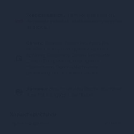
Конфіденційність.
100% конфіденційність.
Непрозора упаковка, назва магазину відсутня
на посилці.
Оплата:
Карткою, Google Pay, Apple Pay
онлайн, plata by mono (оплата карткою,
ApplePay, GooglePay), Оплата частинами
(ПриватБанк), Миттєва розстрочка
(ПриватБанк), Покупка Частинами
(Монобанк), Оплата при отриманні
Доставка:
Відділення Нова Пошта, Поштомат
Нова Пошта, Кур’єр Нова Пошта
Характеристики
Країна надходження
Малайзія