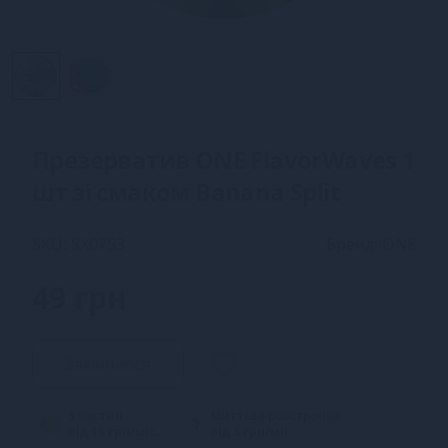
Презерватив ONE FlavorWaves 1
шт зі смаком Banana Split
SKU: SX0753
Бренд: ONE
49 грн
Закінчився
3 частин
Миттєва розстрочка
від 16 грн/міс.
від 3 грн/міс.