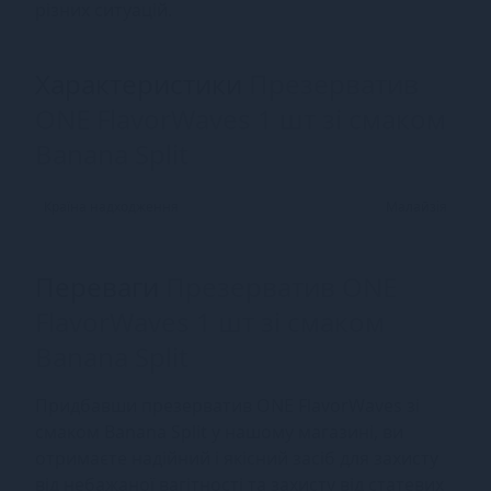
різних ситуацій.
Характеристики
Презерватив
ONE FlavorWaves 1 шт зі смаком
Banana Split
Країна надходження
Малайзія
Переваги
Презерватив ONE
FlavorWaves 1 шт зі смаком
Banana Split
Придбавши презерватив ONE FlavorWaves зі
смаком Banana Split у нашому магазині, ви
отримаєте надійний і якісний засіб для захисту
від небажаної вагітності та захисту від статевих