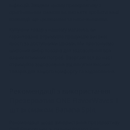
інфекцій. Завдяки цьому презервативу з
оригінальним смаком ви зможете зробити ваші
взаємодії ще цікавішими та насиченішими.
Купуючи товар у нашому магазині, ви
гарантовано отримуєте продукцію високої
якості за доступними цінами. Ми пропонуємо
широкий вибір товарів для задоволення всіх
ваших інтимних потреб. Звертайтеся до нас і
отримуйте задоволення від покупки якісних
товарів для вашого комфорту та задоволення.
Рекомендації з використання
Презерватив ONE FlavorWaves 1
шт зі смаком Banana Split
Рекомендації щодо використання презервативу
ONE FlavorWaves зі смаком Banana Split: