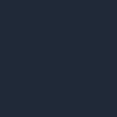
Всі характеристики (1)
Особливості
Презерватив ONE
FlavorWaves 1 шт зі смаком
Banana Split
Презерватив ONE FlavorWaves зі смаком Banana
Split - це ідеальний вибір для тих, хто любить
нові відчуття під час інтимних контактів. Він має
приємний смак бананового морозива, що
додасть яскравості вашим стосункам.
Цей презерватив підійде для пар, які хочуть
спробувати щось нове в сексуальних
відносинах. Його можна використовувати як у
звичайних, так і у оральних контактах, що
робить його універсальним варіантом для