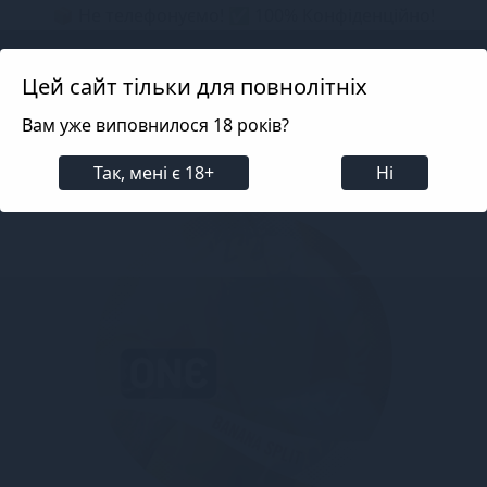
📦 Не телефонуємо! ✅ 100% Конфіденційно!
Search projects
Цей сайт тільки для повнолітніх
Вам уже виповнилося 18 років?
Для пар
Презервативи
Оральні презервативи
Так, мені є 18+
Ні