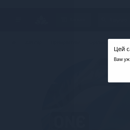
Search project
Каталог
Для пар
Презервативи
Оральні презерват
Цей с
Вам уж