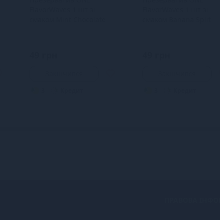
FlavorWaves 1 шт зі
FlavorWaves 1 шт зі
смаком Mint Chocolate
смаком Banana Split
49 грн
49 грн
Закінчився
Закінчився
3
Кредит
3
Кредит
ПРАВОВА ІНФО