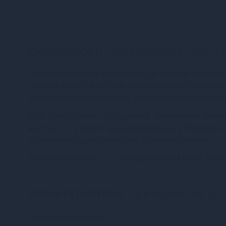
Особливості
Презерватив ONE Fla
Презерватив ONE FlavorWaves зі смаком Fresh Mint
смакові відчуття. Він має освіжаючий м'ятний сма
презерватив підходить як для классичного викори
ONE FlavorWaves - це надійний і безпечний презе
вагітності та захист від захворювань, а й приємні
отримайте задоволення від інтимного життя!
Упаковка містить 1 шт презервативу з Fresh Mint
Характеристики
Презерватив ONE
Країна надходження