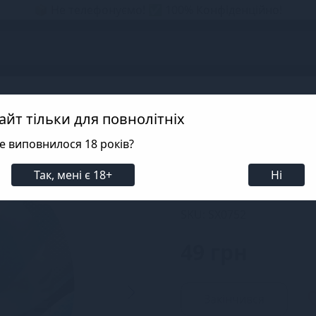
📦 Не телефонуємо! ✅ 100% Конфіденційно!
s
иви
Оральні презервативи ONE
айт тільки для повнолітніх
е виповнилося 18 років?
Презерватив ON
Fresh Mint
Так, мені є 18+
Ні
SKU: SX0752
49 грн
Закінчився