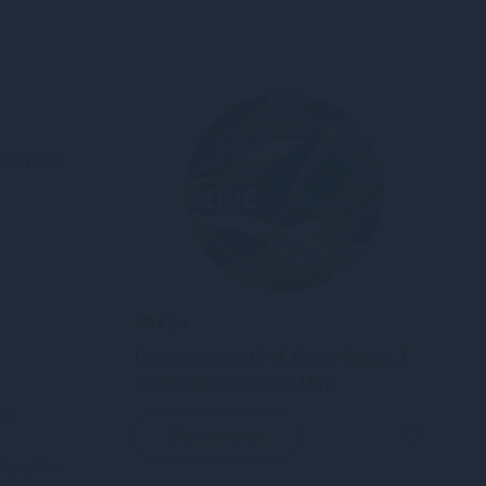
ти різні
49 грн
Презерватив ONE FlavorWaves 1
шт зі смаком Fresh Mint
nt
Закінчився
Малайзія