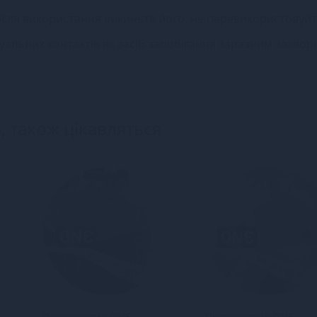
ісля використання викиньте його, не перевикористовуйт
ксуальних контактів як засіб запобігання заразним захв
, також цікавляться
Презерватив ONE
Презерватив ONE