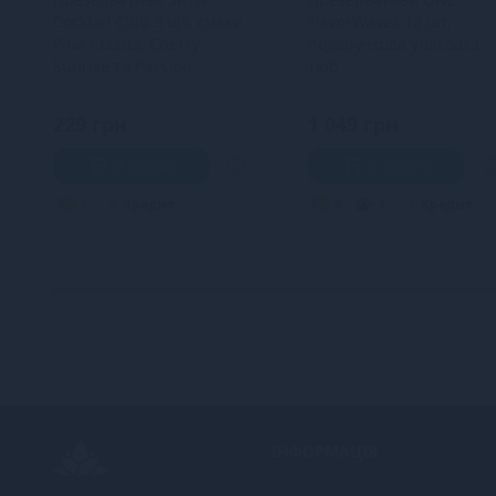
Cocktail Club 3 шт, смаки
FlavorWaves 12 шт,
Pina Colada, Cherry
подарункова упаковка
Sunrise та Passion
тюб
Daiquiri
229 грн
1 049 грн
В кошик
В кошик
3
Кредит
4
3
Кредит
ІНФОРМАЦІЯ