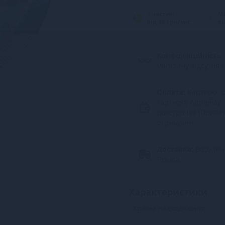
3 частин
М
від 16 грн/міс.
ві
Конфіденційність.
магазину відсутня 
Оплата:
Карткою, G
карткою, ApplePay,
розстрочка (Прива
отриманні
Доставка:
Відділе
Пошта
Характеристики
Країна надходження