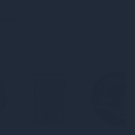
е.
орюванням
Набір презервативів ONE
Презерватив ONE