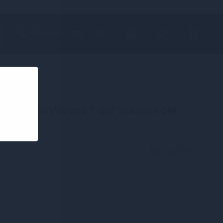
+380 (68) 502-2576
E FlavorWaves 1 шт зі смаком
Бренд: ONE