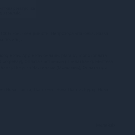
иттєва розстрочка
д 3 грн/міс.
100% конфіденційність. Непрозора упаковка, назва
на посилці.
oogle Pay, Apple Pay онлайн, plata by mono (оплата
 GooglePay), Оплата частинами (ПриватБанк), Миттєва
тБанк), Покупка Частинами (Монобанк), Оплата при
ння Нова Пошта, Поштомат Нова Пошта, Кур’єр Нова
Малайзія