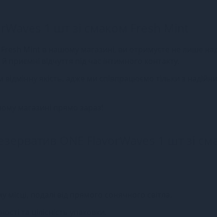
rWaves 1 шт зі смаком Fresh Mint
Fresh Mint в нашому магазині, ви отримуєте не лише на
 й приємні відчуття під час інтимного контакту.
ам відмінну якість, адже ми співпрацюємо тільки з надійн
шому магазині прямо зараз!
езерватив ONE FlavorWaves 1 шт зі см
у місці, подалі від прямого сонячного світла.
сті та цілісність упаковки.