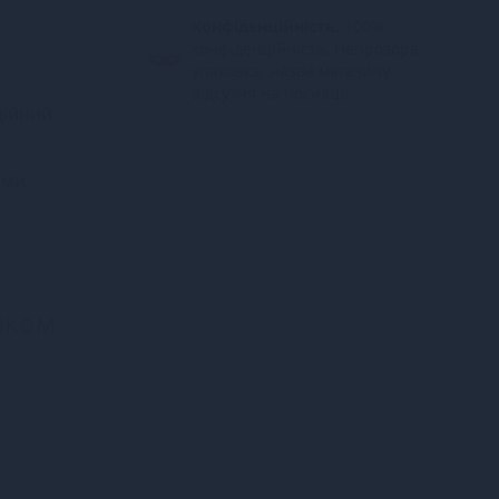
Конфіденційність.
100%
конфіденційність. Непрозора
упаковка, назва магазину
відсутня на посилці.
дійний
ими
аком