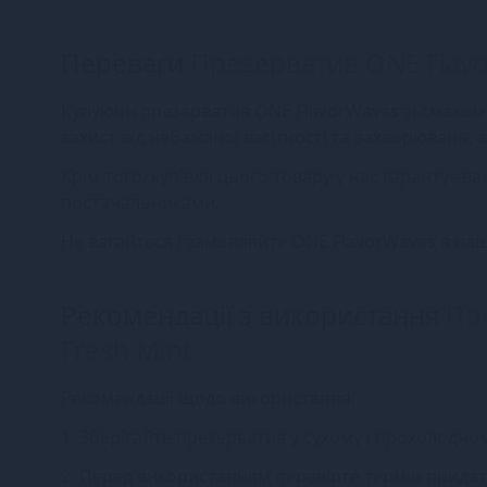
Переваги
Презерватив ONE Flavo
Купуючи презерватив ONE FlavorWaves зі смаком 
захист від небажаної вагітності та захворювань, а
Крім того, купівля цього товару у нас гарантує в
постачальниками.
Не вагайтеся і замовляйте ONE FlavorWaves в на
Рекомендації з використання
Пр
Fresh Mint
Рекомендації щодо використання:
1. Зберігайте презерватив у сухому і прохолодном
2. Перед використанням перевірте термін придатно