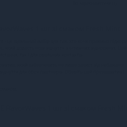
Всі характеристики (1)
vorWaves 1 шт зі смаком Fresh Mint
 - це ідеальний вибір для тих, хто хоче приємно підкори
к, який додасть нові відчуття в інтимних відносинах. Цей
стання, так і для оральних контактів.
рватив, який забезпечить не лише захист від небажаної
 відчуття для обох партнерів. Оберіть цей презерватив і
 смаком.
 FlavorWaves 1 шт зі смаком Fresh Mi