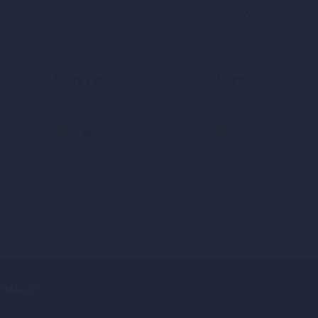
FlavorWaves 100 шт,
FlavorWaves 1 шт зі
мегапак тюб
смаком Chocolate
Strawberry
4 399 грн
49 грн
Закінчився
Закінчився
5
5
Кредит
3
Кредит
0 грн.
РМАЦІЯ