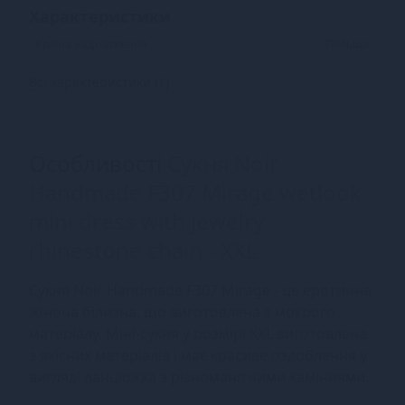
Характеристики
Країна надходження
Польща
Всі характеристики (1)
Особливості
Сукня Noir
Handmade F307 Mirage wetlook
mini dress with jewelry
rhinestone chain - XXL
Сукня Noir Handmade F307 Mirage - це еротична
жіноча білизна, що виготовлена з мокрого
матеріалу. Міні-сукня у розмірі XXL виготовлена
з якісних матеріалів і має красиве оздоблення у
вигляді ланцюжка з різноманітними каміннями.