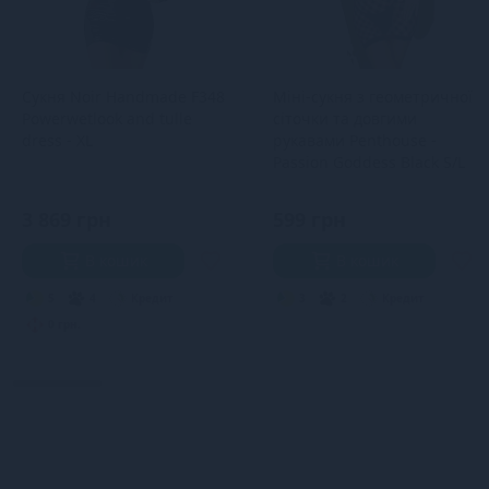
Сукня Noir Handmade F348
Міні-сукня з геометричної
Powerwetlook and tulle
сіточки та довгими
dress - XL
рукавами Penthouse -
Passion Goddess Black S/L
3 869 грн
599 грн
В кошик
В кошик
5
4
Кредит
3
2
Кредит
0 грн.