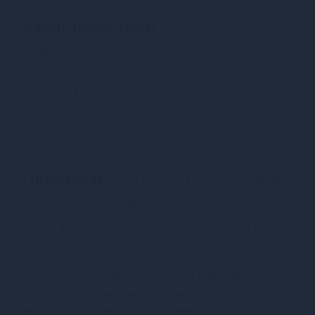
Характеристики
Сукня Noir
Handmade F307 Mirage wetlook
mini dress with jewelry
rhinestone chain - XXL
Країна надходження
Польща
Переваги
Сукня Noir Handmade
F307 Mirage wetlook mini dress
with jewelry rhinestone chain -
XXL
Купуючи сукню Noir Handmade F307 Mirage у
нашому магазині, ви отримуєте стильний та
еротичний наряд для особливих випадків. Ця