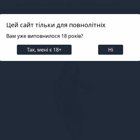
📦 Не телефонуємо! ✅ 100% Конфіденційно!
Search projects
Цей сайт тільки для повнолітніх
Вам уже виповнилося 18 років?
Білизна
Еротична жіноча білизна
Сукні та спі
Так, мені є 18+
Ні