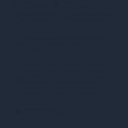
5 частин
4 частин
від 654 грн/міс.
від 817 грн/міс.
Миттєва розстрочка
Безкоштовна доставка
від 193 грн/міс.
Для цього товару
Конфіденційність.
100% конфіденційність.
Непрозора упаковка, назва магазину відсутня
на посилці.
Оплата:
Карткою, Google Pay, Apple Pay
онлайн, plata by mono (оплата карткою,
ApplePay, GooglePay), Оплата частинами
(ПриватБанк), Миттєва розстрочка
(ПриватБанк), Покупка Частинами
(Монобанк), Оплата при отриманні
Доставка:
Відділення Нова Пошта, Поштомат
Нова Пошта, Кур’єр Нова Пошта