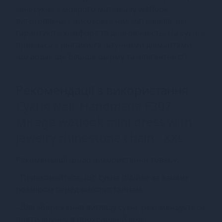
міні-сукня з мокрого матеріалу wetlook
виготовлена з високоякісних матеріалів, які
гарантують комфорт та довговічність. На сукні є
прикраса з рінгами та штучними діамантами,
що додає ще більше шарму та елегантності.
Рекомендації з використання
Сукня Noir Handmade F307
Mirage wetlook mini dress with
jewelry rhinestone chain - XXL
Рекомендації щодо використання товару:
- Переконайтеся, що сукня підійде за вашим
розміром перед використанням.
- Для збереження вигляду сукні, рекомендується
прати вручну в прохолодній воді.