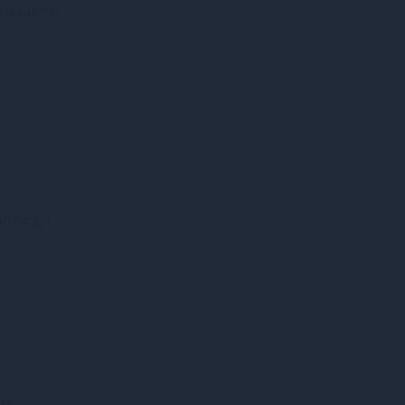
я вашого
олюс до
ям