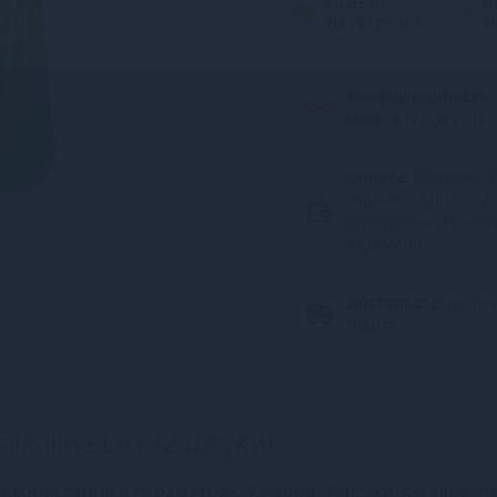
3 частин
М
від 76 грн/міс.
ві
Конфіденційність.
магазину відсутня 
Оплата:
Карткою, G
карткою, ApplePay,
розстрочка (Прива
отриманні
Доставка:
Відділе
Пошта
lkaline LR1 (2 штуки)
використання в параметрах. У наборі 2 штуки, які забезп