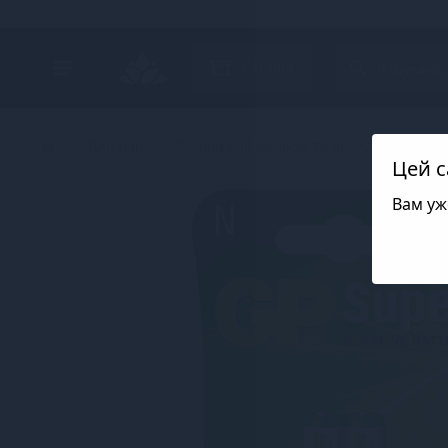
Search project
Каталог
Для пар
Засоби для догляду та аксесуари для і
Цей с
Вам уж