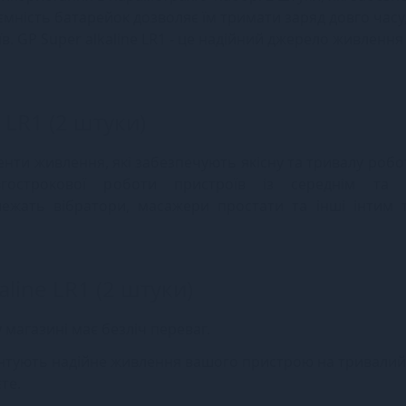
ємність батарейок дозволяє їм тримати заряд довго часу
в. GP Super alkaline LR1 - це надійний джерело живлення
 LR1 (2 штуки)
менти живлення, які забезпечують якісну та тривалу роб
вгострокової роботи пристроїв із середнім та 
лежать вібратори, масажери простати та інші інтим 
line LR1 (2 штуки)
 магазині має безліч переваг.
антують надійне живлення вашого пристрою на тривалий 
те.