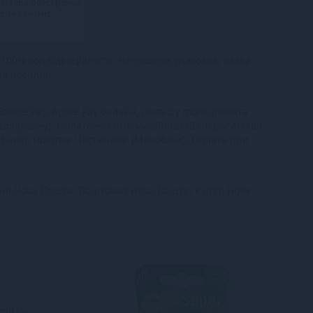
иттєва розстрочка
д 14 грн/міс.
100% конфіденційність. Непрозора упаковка, назва
на посилці.
oogle Pay, Apple Pay онлайн, plata by mono (оплата
 GooglePay), Оплата частинами (ПриватБанк), Миттєва
тБанк), Покупка Частинами (Монобанк), Оплата при
ння Нова Пошта, Поштомат Нова Пошта, Кур’єр Нова
ечать