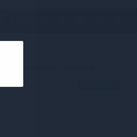
+380 (68) 502-2576
per alkaline LR1 (2 штуки)