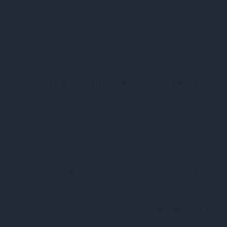
По-друге, у нас ви можете придбати ці батарейк
гаманця.
Не втрачайте часу, купуйте батарейки GP Super al
безперебійним живленням вашого обладнання!
Рекомендації з використання
Бат
Рекомендації щодо використання батарейок GP Su
1. Переконайтеся, що полюси батарейок правильно
-).
2. Зберігайте батарейки в сухому місці при кімна
3. Не використовуйте одночасно нові та старі бат
4. Вилучайте батарейки з пристрою, якщо не пла
5. Не кидайте в огонь або не нагрівайте батаре
Обережно використовуйте батарейки GP Super al