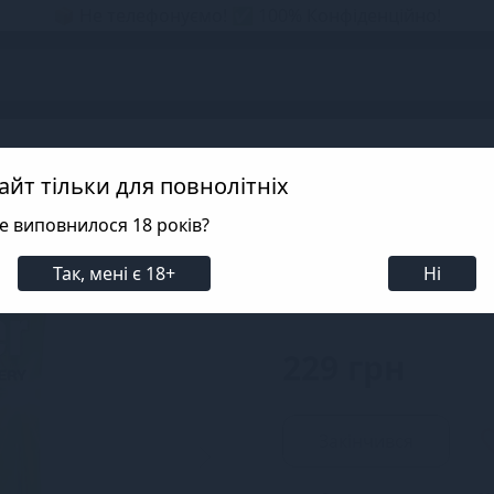
📦 Не телефонуємо! ✅ 100% Конфіденційно!
s
грашок
Батарейки
Батарейки GP
айт тільки для повнолітніх
е виповнилося 18 років?
Батарейка GP Su
Так, мені є 18+
Ні
SKU: SO1281
229 грн
Закінчився