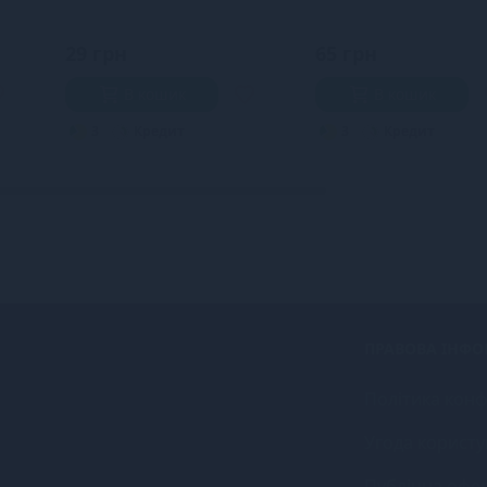
29 грн
65 грн
В кошик
В кошик
3
Кредит
3
Кредит
ПРАВОВА ІНФО
Політика конф
Угода користу
Публічна офе