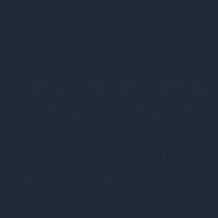
довгу і надійну роботу вашого пристрою. Висока 
робить їх ідеальним вибором для різних пристрої
вашого обладнання!
Опис
Батарейка GP Super alkaline
Батарейки GP Super Alkaline LR1– це надійні еле
пристроїв. Оптимально підходять для до
енергоспоживанням, саме до цієї категорії на
вібрацією. Ідеальне співвідношення ціна/якість.
Переваги
Батарейка GP Super alka
Купівля батарейок GP Super alkaline LR1 в нашому
По-перше, ці батарейки відомого бренду GP гар
можете бути впевнені в якості продукції, яку купує