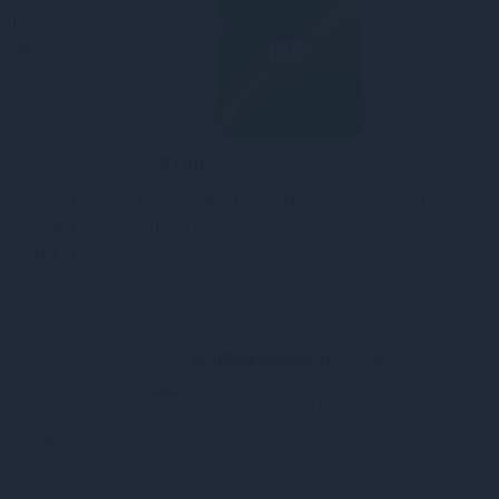
, що
 для
229 грн
оту ваших
Батарейка GP Super alkaline LR1 (2
низьким
штуки)
товари з
Закінчився
Конфіденційність.
100%
конфіденційність. Непрозора
упаковка, назва магазину
відсутня на посилці.
час. Ви