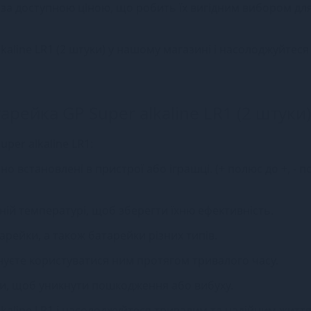
и за доступною ціною, що робить їх вигідним вибором дл
kaline LR1 (2 штуки) у нашому магазині і насолоджуйтеся
арейка GP Super alkaline LR1 (2 штуки)
per alkaline LR1:
 встановлені в пристрої або іграшці. (+ полюс до +, - п
тній температурі, щоб зберегти їхню ефективність.
арейки, а також батарейки різних типів.
нуєте користуватися ним протягом тривалого часу.
йки, щоб уникнути пошкодження або вибуху.
kaline LR1 і насолоджуйтеся тривалим та надійним житт