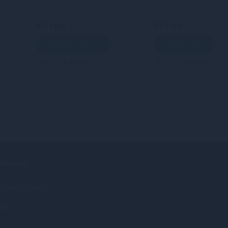
69 грн
49 грн
В кошик
В кошик
3
Кредит
3
Кредит
РМАЦІЯ
іденційності
вача
рта