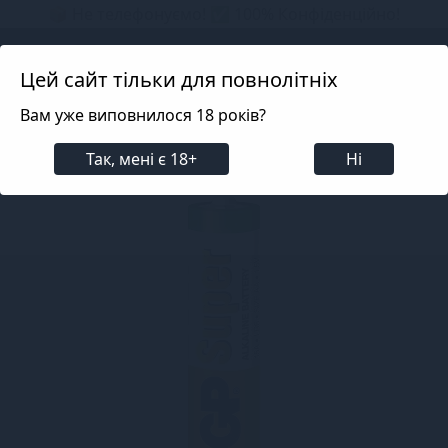
📦 Не телефонуємо! ✅ 100% Конфіденційно!
Search projects
Цей сайт тільки для повнолітніх
Вам уже виповнилося 18 років?
Для пар
Засоби для догляду та аксесуари для ігра
Так, мені є 18+
Ні