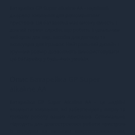
Батарейка GP Super alkaline AA - надійний
джерело живлення для різноманітних
пристроїв. Ця батарейка має високу ємність і
довгий термін служби, що робить її ідеальним
вибором для пар, засобів для догляду та
аксесуарів для іграшок. Нейтральний дизайн і
зручний розмір дозволяють використовувати
цю батарейку у будь-яких умовах.
Опис
Батарейка GP Super
alkaline AA
Батарейки GP Super Alkaline AA – це надійні
елементи живлення, які забезпечують якісну та
тривалу роботу ваших пристроїв. Оптимально
підходять для довгострокової роботи пристроїв
із середнім та низьким енергоспоживанням,