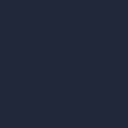
Конфіденційність.
100% конфіденційність.
Непрозора упаковка, назва магазину відсутня
на посилці.
Оплата:
Карткою, Google Pay, Apple Pay
онлайн, plata by mono (оплата карткою,
ApplePay, GooglePay), Оплата частинами
(ПриватБанк), Миттєва розстрочка
(ПриватБанк), Покупка Частинами
(Монобанк), Оплата при отриманні
Доставка:
Відділення Нова Пошта, Поштомат
Нова Пошта, Кур’єр Нова Пошта
Особливості
Батарейка GP
Super alkaline AA