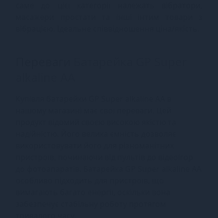
саме до цієї категорії належать вібратори,
масажери простати та інші інтим товари з
вібрацією. Ідеальне співвідношення ціна/якість.
Переваги
Батарейка GP Super
alkaline AA
Купівля батарейки GP Super alkaline AA в
нашому магазині має свої переваги. Цей
продукт відомий своєю високою якістю та
надійністю. Його велика ємність дозволяє
використовувати його для різноманітних
пристроїв, починаючи від пультів до відеоігор
до фотоапаратів. Батарейка GP Super alkaline AA
особливо підходить для пристроїв, що
вимагають багато енергії, оскільки вона
забезпечує стабільну роботу протягом
тривалого часу.