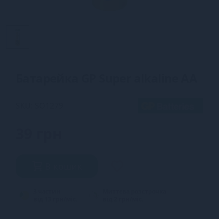
Батарейка GP Super alkaline AA
SKU: SO1279
39 грн
В кошик
3 частин
Миттєва розстрочка
від 13 грн/міс.
від 2 грн/міс.