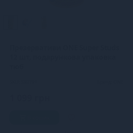
Презервативи ONE Super Studs
12 шт, подарункова упаковка
тюб
SKU: SX0791
Бренд: ONE
1 099 грн
В кошик
4 частин
3 частин