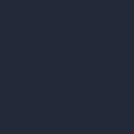
Характеристики
Країна надходження
Малайзія
Всі характеристики (1)
Особливості
Презервативи ONE
Super Studs 12 шт, подарункова
упаковка тюб
Презервативи ONE Super Studs 12 шт - це
надійний спосіб захисту під час статевих
відносин. Упаковані в елегантну подарункову
упаковку, вони ідеально підійдуть для подарунка
для себе або своєї половинки.
Ці презервативи підійдуть для використання
парою. Вони забезпечать безпеку та комфорт