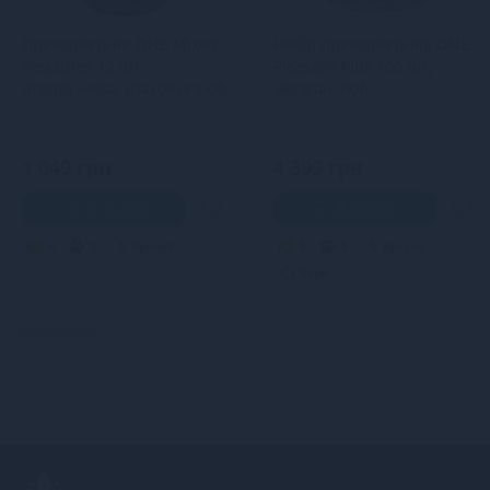
Презервативи ONE Mixed
Набір презервативів ONE
Pleasures 12 шт,
Pleasure Plus 100 шт,
подарункова упаковка тюб
мегапак тюб
1 049 грн
4 399 грн
В кошик
В кошик
4
3
Кредит
5
5
Кредит
0 грн.