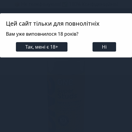
📦 Не телефонуємо! ✅ 100% Конфіденційно!
Search projects
Цей сайт тільки для повнолітніх
Вам уже виповнилося 18 років?
Для пар
Презервативи
Презервативи
Пре
Так, мені є 18+
Ні