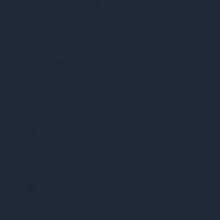
від 275 грн/міс.
від 366 грн/міс.
Миттєва розстрочка
від 65 грн/міс.
Конфіденційність.
100% конфіденційність.
Непрозора упаковка, назва магазину відсутня
на посилці.
Оплата:
Карткою, Google Pay, Apple Pay
онлайн, plata by mono (оплата карткою,
ApplePay, GooglePay), Оплата частинами
(ПриватБанк), Миттєва розстрочка
(ПриватБанк), Покупка Частинами
(Монобанк), Оплата при отриманні
Доставка:
Відділення Нова Пошта, Поштомат
Нова Пошта, Кур’єр Нова Пошта