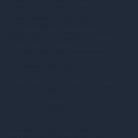
передаються статевим шляхом.
Кожен презерватив у подарунковій упаковці
тюб має текстуровану поверхню, яка
забезпечить вам нові відчуття та підвищить
стимуляцію під час статевого акту.
Придбавши цей товар у нашому магазині, ви
можете бути впевнені в його якості та
оригінальності продукції.
Рекомендації з використання
Презервативи ONE Super Studs
12 шт, подарункова упаковка
тюб
Рекомендації щодо використання
презервативів ONE Super Studs 12 шт,