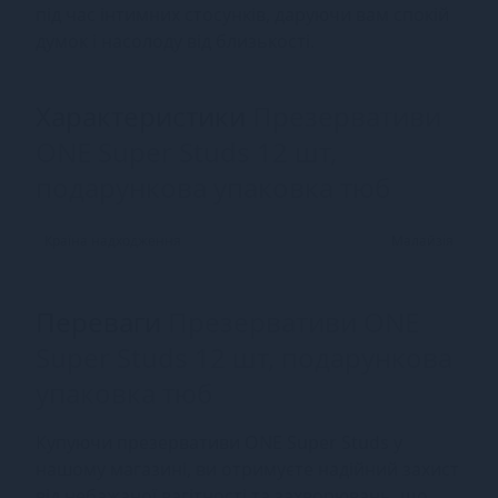
під час інтимних стосунків, даруючи вам спокій
думок і насолоду від близькості.
Характеристики
Презервативи
ONE Super Studs 12 шт,
подарункова упаковка тюб
Країна надходження
Малайзія
Переваги
Презервативи ONE
Super Studs 12 шт, подарункова
упаковка тюб
Купуючи презервативи ONE Super Studs у
нашому магазині, ви отримуєте надійний захист
від небажаної вагітності та захворювань, що