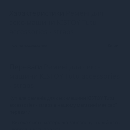
Характеристики
Ремені для
секс-машини KISTOY Tutu
accessories - straps
Країна надходження
Китай
Переваги
Ремені для секс-
машини KISTOY Tutu accessories
- straps
Купівля ременів для секс-машини KISTOY Tutu
accessories - straps в нашому магазині має свої
переваги:
- Висока якість матеріалів забезпечує надійність
і довговічність товару.