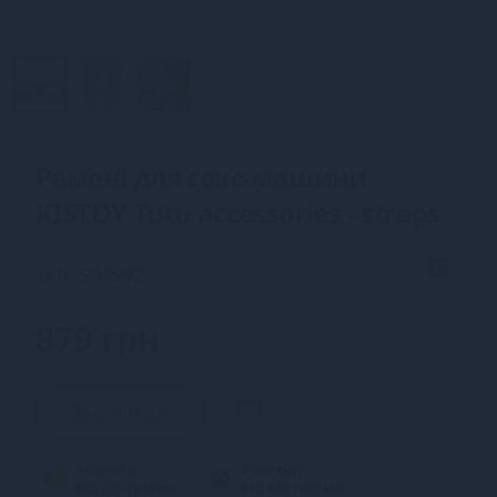
Ремені для секс-машини
KISTOY Tutu accessories - straps
SKU: SO9992
879 грн
Закінчився
3 частин
2 частин
від 293 грн/міс.
від 440 грн/міс.