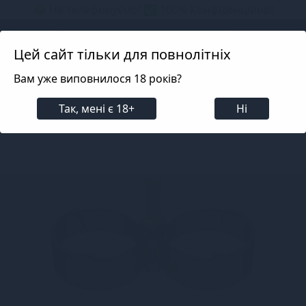
📦 Не телефонуємо! ✅ 100% Конфіденційно!
Search projects
Цей сайт тільки для повнолітніх
Вам уже виповнилося 18 років?
Вібратори
Hi-tech іграшки (смарт, теледильдоніка
Так, мені є 18+
Ні