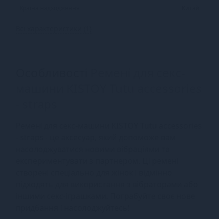
Країна надходження
Китай
Всі характеристики (1)
Особливості
Ремені для секс-
машини KISTOY Tutu accessories
- straps
Ремені для секс-машини KISTOY Tutu accessories
- straps - це аксесуар, який допоможе вам
насолоджуватися новими вібраціями та
експериментувати з партнером. Ці ремені
створені спеціально для жінок і відмінно
підходять для використання з вібраторами або
іншими секс-іграшками. Пограбуйте своє нове
придбання і насолоджуйтесь!