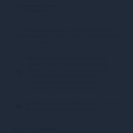
Миттєва розстрочка
від 52 грн/міс.
Конфіденційність.
100% конфіденційність.
Непрозора упаковка, назва магазину відсутня
на посилці.
Оплата:
Карткою, Google Pay, Apple Pay
онлайн, plata by mono (оплата карткою,
ApplePay, GooglePay), Оплата частинами
(ПриватБанк), Миттєва розстрочка
(ПриватБанк), Покупка Частинами
(Монобанк), Оплата при отриманні
Доставка:
Відділення Нова Пошта, Поштомат
Нова Пошта, Кур’єр Нова Пошта
Характеристики