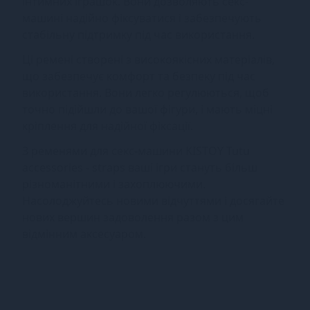
інтимних іграшок. Вони дозволяють секс-
машині надійно фіксуватися і забезпечують
стабільну підтримку під час використання.
Ці ремені створені з високоякісних матеріалів,
що забезпечує комфорт та безпеку під час
використання. Вони легко регулюються, щоб
точно підійшли до вашої фігури, і мають міцні
кріплення для надійної фіксації.
З ременями для секс-машини KISTOY Tutu
accessories - straps ваші ігри стануть більш
різноманітними і захоплюючими.
Насолоджуйтесь новими відчуттями і досягайте
нових вершин задоволення разом з цим
відмінним аксесуаром.