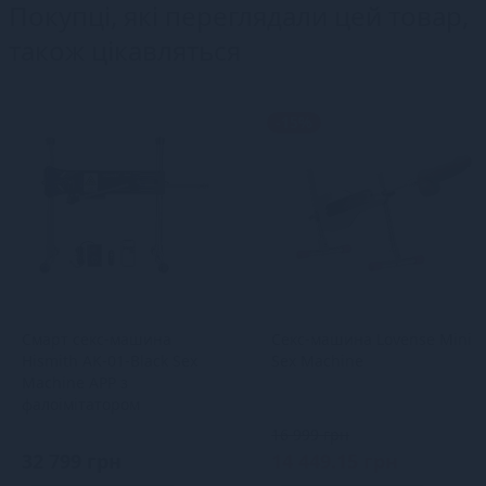
Покупці, які переглядали цей товар,
також цікавляться
-15%
Смарт секс-машина
Секс-машина Lovense Mini
Hismith AK-01-Black Sex
Sex Machine
Machine APP з
фалоімітатором
16 999 грн
32 799 грн
14 449.15 грн