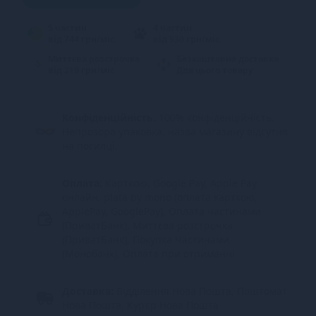
5 частин
4 частин
від 744 грн/міс.
від 930 грн/міс.
Миттєва розстрочка
Безкоштовна доставка
від 219 грн/міс.
Для цього товару
Конфіденційність.
100% конфіденційність.
Непрозора упаковка, назва магазину відсутня
на посилці.
Оплата:
Карткою, Google Pay, Apple Pay
онлайн, plata by mono (оплата карткою,
ApplePay, GooglePay), Оплата частинами
(ПриватБанк), Миттєва розстрочка
(ПриватБанк), Покупка Частинами
(Монобанк), Оплата при отриманні
Доставка:
Відділення Нова Пошта, Поштомат
Нова Пошта, Кур’єр Нова Пошта