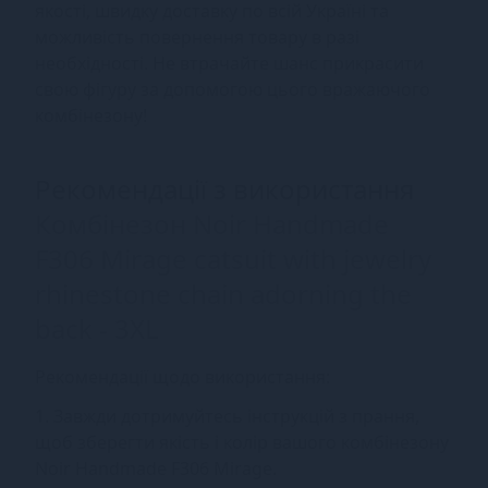
якості, швидку доставку по всій Україні та
можливість повернення товару в разі
необхідності. Не втрачайте шанс прикрасити
свою фігуру за допомогою цього вражаючого
комбінезону!
Рекомендації з використання
Комбінезон Noir Handmade
F306 Mirage catsuit with jewelry
rhinestone chain adorning the
back - 3XL
Рекомендації щодо використання:
1. Завжди дотримуйтесь інструкцій з прання,
щоб зберегти якість і колір вашого комбінезону
Noir Handmade F306 Mirage.