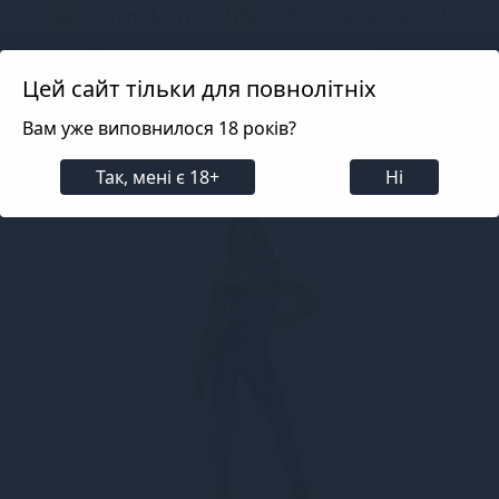
📦 Не телефонуємо! ✅ 100% Конфіденційно!
Search projects
Цей сайт тільки для повнолітніх
Вам уже виповнилося 18 років?
Білизна
Еротична жіноча білизна
Лакована бі
Так, мені є 18+
Ні