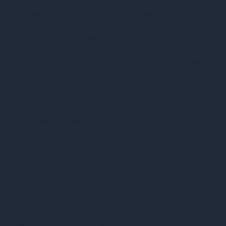
відкрите спину, що додає загадковості і
привабливості. Він також прикрашений
ріхтованою ланцюжком з блискучими
каменями, які привертають увагу і додають
шарму. Розмір 3XL підійде для великих розмірів.
Цей комбінезон ідеально підійде для особливих
випадків або для створення романтичного
настрою.
Характеристики
Комбінезон
Noir Handmade F306 Mirage
catsuit with jewelry rhinestone
chain adorning the back - 3XL
Країна надходження
Польща