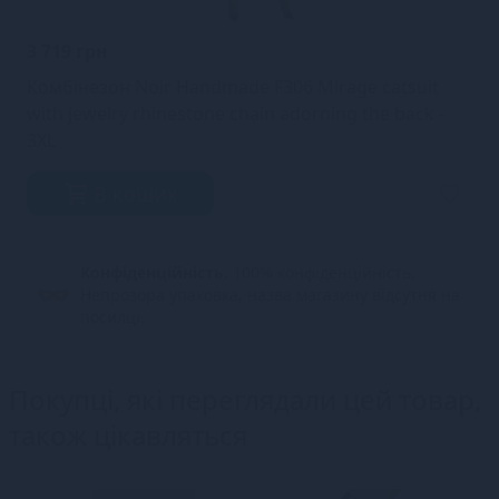
3 719 грн
Комбінезон Noir Handmade F306 Mirage catsuit
with jewelry rhinestone chain adorning the back -
3XL
В кошик
Конфіденційність.
100% конфіденційність.
Непрозора упаковка, назва магазину відсутня на
посилці.
Покупці, які переглядали цей товар,
також цікавляться