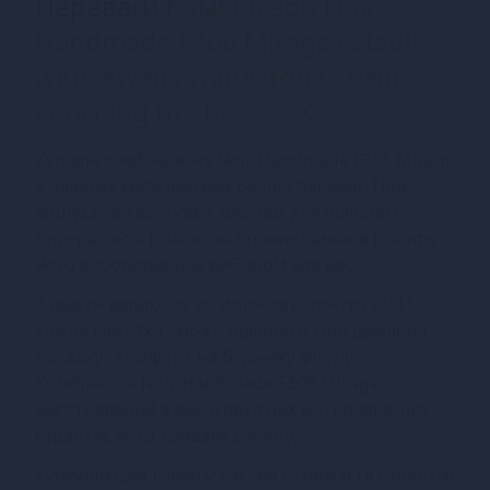
Переваги
Комбінезон Noir
Handmade F306 Mirage catsuit
with jewelry rhinestone chain
adorning the back - 3XL
Купівля комбінезону Noir Handmade F306 Mirage
у нашому магазині має безліч переваг. Цей
вишуканий костюм з кільцем для білизни і
прикрасою з різнокольорових каменів робить
його ексклюзивним вибором для вас.
Завдяки великому розмірному спектру (3XL),
кожна клієнтка зможе підібрати собі ідеальну
посадку і комфорт на будь-яку фігуру.
Комбінезон Noir Handmade F306 Mirage
виготовлений з високоякісних матеріалів, що
гарантує його тривалу службу.
Купуючи цей товар у нас, ви отримаєте гарантію