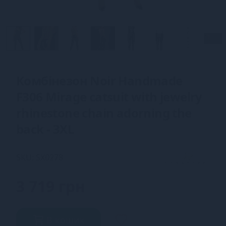
Комбінезон Noir Handmade
F306 Mirage catsuit with jewelry
rhinestone chain adorning the
back - 3XL
SKU: SX0278
3 719 грн
В кошик