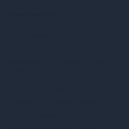
Характеристики
Країна надходження
Польща
Всі характеристики (1)
Особливості
Комбінезон Noir
Handmade F306 Mirage catsuit
with jewelry rhinestone chain
adorning the back - 3XL
Комбінезон Noir Handmade F306 Mirage - це
витончений і сексуальний костюм, який
підкреслить вашу красу і жіночність.
Виготовлений з лакованої тканини, він має