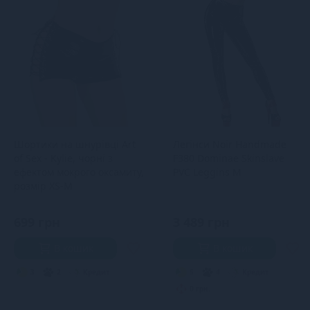
Шортики на шнурівці Art
Легінси Noir Handmade
of Sex - Kylie, чорні з
F380 Dominae Skinslave
ефектом мокрого оксамиту,
PVC Leggins M
розмір XS-M
699 грн
3 489 грн
В кошик
В кошик
3
2
Кредит
5
4
Кредит
0 грн.