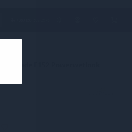
+380 (68) 502-2576
Handmade F152 Powerwetlook