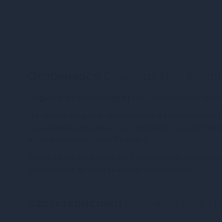
Особливості
Спідниця Noir Handm
Спідниця Noir Handmade F152 Powerwetlook pencil 
Ця чудова спідниця виготовлена з високоякісного
надаючи їй сексуальність і елегантність. Цей ви
або на особливі події. Розмір S.
Купуючи цю спідницю, ви отримаєте не лише ероти
привернете до себе увагу свого партнера.
Характеристики
Спідниця Noir Ha