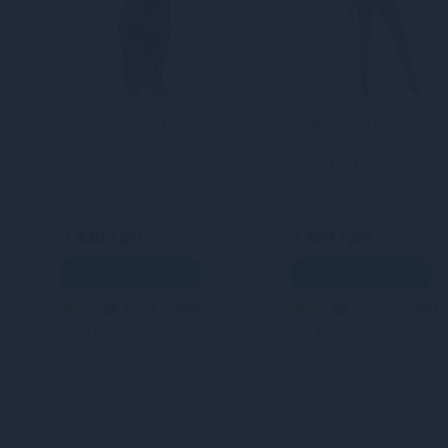
Спідниця Noir Handmade
Комбінезон Noir
F378 Dominae Column PVC
Handmade F306 Mirag
pencil skirt XL
catsuit with jewelry
rhinestone chain ador
the back - M
3 439 грн
3 459 грн
В кошик
В кошик
5
4
Кредит
5
4
Кредит
0 грн.
0 грн.