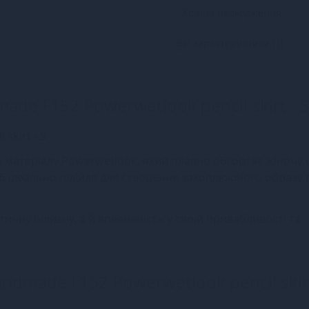
Країна надходження
Всі характеристики (1)
ade F152 Powerwetlook pencil skirt - S
skirt - S
 матеріалу Powerwetlook, який плавно обгортає жіночу ф
ріб ідеально підійде для створення захоплюючого образу 
чну білизну, а й впевненість у своїй привабливості та
ndmade F152 Powerwetlook pencil skirt