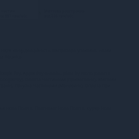
 частин
Миттєва розстрочка
ід 957 грн/міс.
від 226 грн/міс.
100% конфіденційність. Непрозора упаковка, назва
на посилці.
oogle Pay, Apple Pay онлайн, plata by mono (оплата
 GooglePay), Оплата частинами (ПриватБанк), Миттєва
тБанк), Покупка Частинами (Монобанк), Оплата при
ння Нова Пошта, Поштомат Нова Пошта, Кур’єр Нова