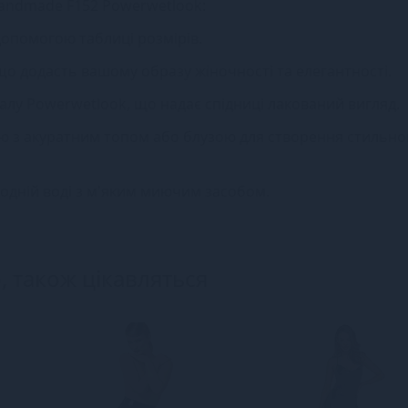
Handmade F152 Powerwetlook:
 допомогою таблиці розмірів.
 що додасть вашому образу жіночності та елегантності.
іалу Powerwetlook, що надає спідниці лакований вигляд.
цю з акуратним топом або блузою для створення стильно
лодній воді з м'яким миючим засобом.
, також цікавляться