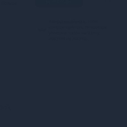
В кошик
Польща
Конфіденційність.
100%
конфіденційність. Непрозора
упаковка, назва магазину
відсутня на посилці.
ook