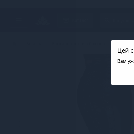
Search project
Каталог
Білизна
Еротична жіноча білизна
Лакована
Цей с
Вам уж