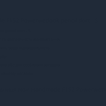
 F152 Powerwetlook pencil skirt - S
pencil skirt - S:
т та довговічність використання.
лить вашу індивідуальність.
уру.
разу або для особливих випадків.
в нашому магазині.
ідниця Noir Handmade F152 Powerwetl