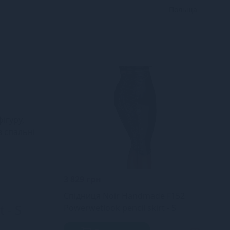
Польща
ігуру,
в спальні
3 829 грн
Спідниця Noir Handmade F152
 - S
Powerwetlook pencil skirt - S