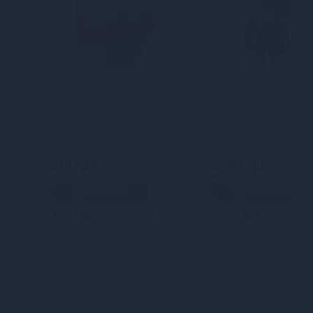
Сексуальна вінілова
Сукня Noir Handmad
e
спідниця Art of Sex My
F363 Vixen Lace-Up M
Love червона S
Dress M
ning
919 грн
3 949 грн
В кошик
В кошик
3
2
Кредит
5
4
Креди
0 грн.