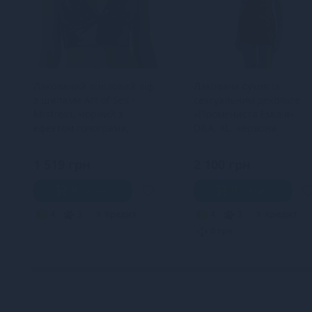
Лакований вініловий ліф
Лакована сукня із
з шипами Art of Sex -
сексуальним декольте
Mistress, чорний з
«Промениста Емілія»
ефектом голограми,
D&A, XL, червона
розмір M
1 519 грн
2 100 грн
В кошик
В кошик
4
3
Кредит
4
3
Кредит
0 грн.