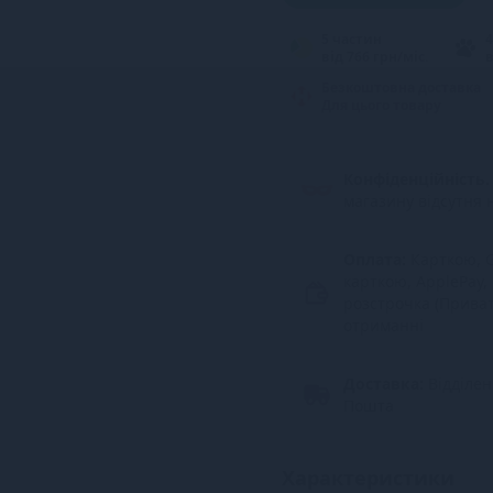
5 частин
4
від 766 грн/міс.
в
Безкоштовна доставка
Для цього товару
Конфіденційність.
магазину відсутня 
Оплата:
Карткою, G
карткою, ApplePay,
розстрочка (Прива
отриманні
Доставка:
Відділе
Пошта
Характеристики