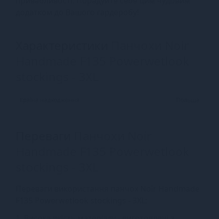
привабливості. Порадуйте себе цим чудовим
додатком до Вашого гардеробу!
Характеристики
Панчохи Noir
Handmade F135 Powerwetlook
stockings - 3XL
Країна надходження
Польща
Переваги
Панчохи Noir
Handmade F135 Powerwetlook
stockings - 3XL
Переваги використання панчох Noir Handmade
F135 Powerwetlook stockings - 3XL:
1. Висока якість матеріалу - виготовлені з