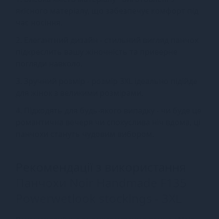
якісного матеріалу, що забезпечує комфорт під
час носіння.
2. Елегантний дизайн - стильний вигляд панчох
підкреслить вашу жіночність та приверне
погляди навколо.
3. Зручний розмір - розмір 3XL ідеально підійде
для жінок з великими розмірами.
4. Підходять для будь-якого випадку - чи буде це
романтична вечеря чи спокуслива ніч вдома, ці
панчохи стануть чудовим вибором.
Рекомендації з використання
Панчохи Noir Handmade F135
Powerwetlook stockings - 3XL