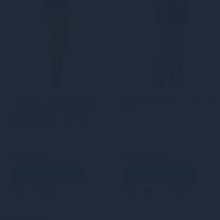
Сексуальні панчохи під
Панчохи Passion ST105 1/2
підв’язки Leg Avenue Sheer
red
Stockings Red, one size
369 грн
1 149 грн
В кошик
В кошик
3
Кредит
4
3
Кредит