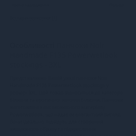
Країна надходження
Польща
Всі характеристики (1)
Особливості
Панчохи Noir
Handmade F135 Powerwetlook
stockings - 3XL
Представляємо Вашій увазі панчохи Noir
Handmade F135 Powerwetlook stockings у
розмірі 3XL. Цей товар відноситься до категорії
білизни та еротичної жіночої білизни. Панчохи
виготовлені з високоякісного матеріалу
Powerwetlook, що надає їм елегантний вигляд.
Вони ідеально підійдуть для створення
вишуканого образу та підкреслення