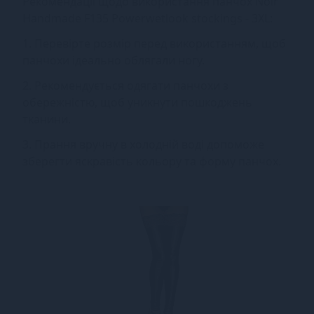
Рекомендації щодо використання панчох Noir
Handmade F135 Powerwetlook stockings - 3XL:
1. Перевірте розмір перед використанням, щоб
панчохи ідеально облягали ногу.
2. Рекомендується одягати панчохи з
обережністю, щоб уникнути пошкоджень
тканини.
3. Прання вручну в холодній воді допоможе
зберегти яскравість кольору та форму панчох.