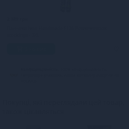
2 389 грн
Панчохи Noir Handmade F135 Powerwetlook
stockings - 3XL
В кошик
Конфіденційність.
100% конфіденційність.
Непрозора упаковка, назва магазину відсутня на
посилці.
Покупці, які переглядали цей товар,
також цікавляться