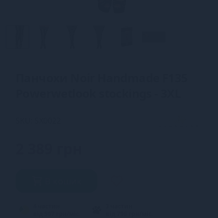
Панчохи Noir Handmade F135
Powerwetlook stockings - 3XL
SKU: SX0022
2 389 грн
В кошик
4 частин
3 частин
від 597 грн/міс.
від 796 грн/міс.