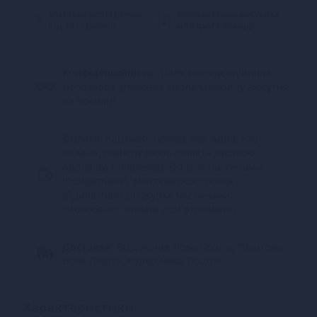
Миттєва розстрочка
Безкоштовна доставка
від 141 грн/міс.
Для цього товару
Конфіденційність.
100% конфіденційність.
Непрозора упаковка, назва магазину відсутня
на посилці.
Оплата:
Карткою, Google Pay, Apple Pay
онлайн, plata by mono (оплата карткою,
ApplePay, GooglePay), Оплата частинами
(ПриватБанк), Миттєва розстрочка
(ПриватБанк), Покупка Частинами
(Монобанк), Оплата при отриманні
Доставка:
Відділення Нова Пошта, Поштомат
Нова Пошта, Кур’єр Нова Пошта
Характеристики