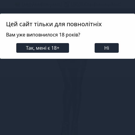
📦 Не телефонуємо! ✅ 100% Конфіденційно!
Search projects
Цей сайт тільки для повнолітніх
Вам уже виповнилося 18 років?
Білизна
Еротична жіноча білизна
Панчохи, Мі
Так, мені є 18+
Ні