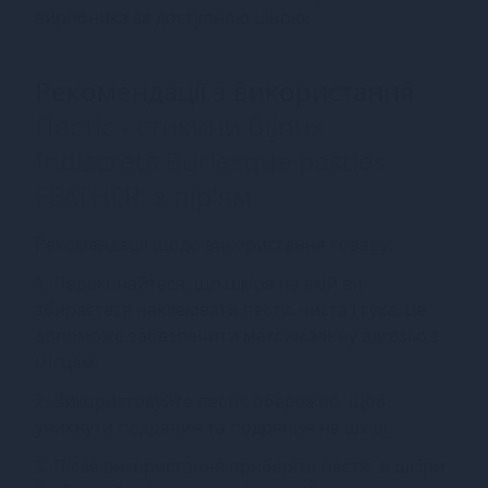
виробника за доступною ціною.
Рекомендації з використання
Пестіс - стикини Bijoux
Indiscrets Burlesque pasties
FEATHER, з пір'ям
Рекомендації щодо використання товару:
1. Переконайтеся, що шкіра на якій ви
збираєтеся наклеювати пестіс чиста і суха, це
допоможе забезпечити максимальну адгезію з
місцем.
2. Використовуйте пестіс обережно, щоб
уникнути подряпин та подряпин на шкірі.
3. Після використання приберіть пестіс зі шкіри