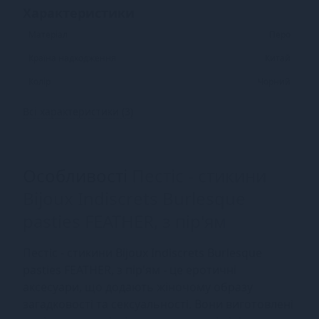
Характеристики
Матеріал
Перо
Країна надходження
Китай
Колір
Чорний
Всі характеристики (3)
Особливості
Пестіс - стикини
Bijoux Indiscrets Burlesque
pasties FEATHER, з пір'ям
Пестіс - стикини Bijoux Indiscrets Burlesque
pasties FEATHER, з пір'ям - це еротичні
аксесуари, що додають жіночому образу
загадковості та сексуальності. Вони виготовлені