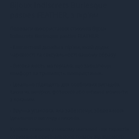
Bijoux Indiscrets Burlesque
pasties FEATHER, з пір'ям
Переваги використання стикинів Bijoux
Indiscrets Burlesque pasties FEATHER:
- Елегантний дизайн з пір'ям, який додає
чарівності та сексуальності вашому образу.
- Висока якість матеріалів, що забезпечує
комфорт та тривалість використання.
- Ідеально підходять для особливих випадків,
таких як вечірки, фотосесії або інтимні моменти
з коханим.
- Зручна упаковка, яка забезпечує збереження
ідеального вигляду стикинів.
Купівля стикинів у нашому магазині - це гарантія
отримання оригінального товару від відомого