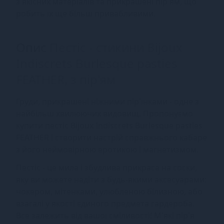
з якісних матеріалів та прикрашені пір'ям, що
робить їх ще більш привабливими.
Опис
Пестіс - стикини Bijoux
Indiscrets Burlesque pasties
FEATHER, з пір'ям
Груди, прикрашені ніжними пір'їнками - одне з
найбільш хвилюючих видовищ. Пропонуємо
купити пестіс Bijoux Indiscrets Burlesque pasties
FEATHER і створити настрій справжнього кабаре
з його неймовірною еротикою і магнетизмом.
Пестіс - це мила і збудлива прикраса на соски,
яку ви можете надіти з будь-якими аксесуарами:
чокером, мітенками, улюбленою білизною, або
взагалі у якості єдиного предмета гардероба.
Все залежить від вашої сміливості! М'які пір'я