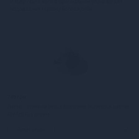
й зберігайте його в оригінальній упаковці для
подовження терміну його служби.
749 грн
Пестіс - стикини Bijoux Indiscrets Burlesque pasties
FEATHER, з пір'ям
Закінчився