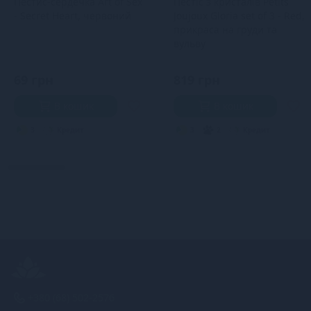
Пестис-сердечка Art of Sex
Пестіс з кристалів Petits
- Secret Heart, червоний
Joujoux Gloria set of 3 - Red,
прикраса на груди та
вульву
69 грн
819 грн
В кошик
В кошик
3
Кредит
3
2
Кредит
+380 (68) 502-2576