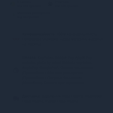
3 частин
2 частин
від 250 грн/міс.
від 375 грн/міс.
Миттєва розстрочка
від 44 грн/міс.
Конфіденційність.
100% конфіденційність.
Непрозора упаковка, назва магазину відсутня
на посилці.
Оплата:
Карткою, Google Pay, Apple Pay
онлайн, plata by mono (оплата карткою,
ApplePay, GooglePay), Оплата частинами
(ПриватБанк), Миттєва розстрочка
(ПриватБанк), Покупка Частинами
(Монобанк), Оплата при отриманні
Доставка:
Відділення Нова Пошта, Поштомат
Нова Пошта, Кур’єр Нова Пошта