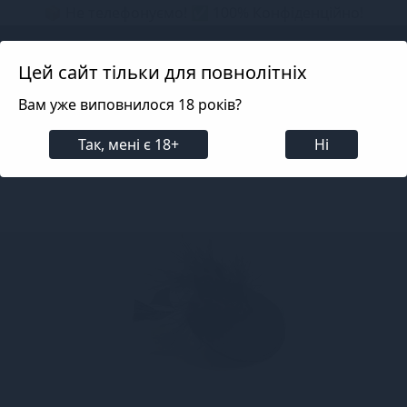
📦 Не телефонуємо! ✅ 100% Конфіденційно!
Search projects
Цей сайт тільки для повнолітніх
Вам уже виповнилося 18 років?
Білизна
Еротичні аксесуари
Пестис, наклейки
Так, мені є 18+
Ні