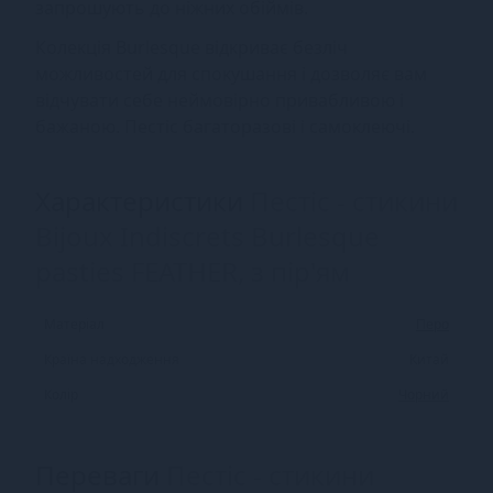
запрошують до ніжних обіймів.
Колекція Burlesque відкриває безліч
можливостей для спокушання і дозволяє вам
відчувати себе неймовірно привабливою і
бажаною. Пестіс багаторазові і самоклеючі.
Характеристики
Пестіс - стикини
Bijoux Indiscrets Burlesque
pasties FEATHER, з пір'ям
Матеріал
Перо
Країна надходження
Китай
Колір
Чорний
Переваги
Пестіс - стикини