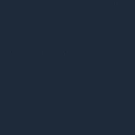
Ingredients: Water, Dimethicone, Melaleuca Alterniforia (Tea
Tree) Leaf Oil, Propanediol, Cellulose, Ptychopetalum
olacoides (Muira Puama), Epimedium (horny Goat Weed),
Polyacrylate, Polyisobutene, Polysorbate, Glu & Artificial
Flavors.
Характеристики
Смачний гель
для вишуканих мануальних та
оральних пестощів Sensuva —
Handipop Strawberry (125 мл)
Тип упаковки
Баночка з дозатором
Країна надходження
США
Об'єм (мл)
125
Косметика: вид
гель
Косметика: дія
зволожуючий, їстівний