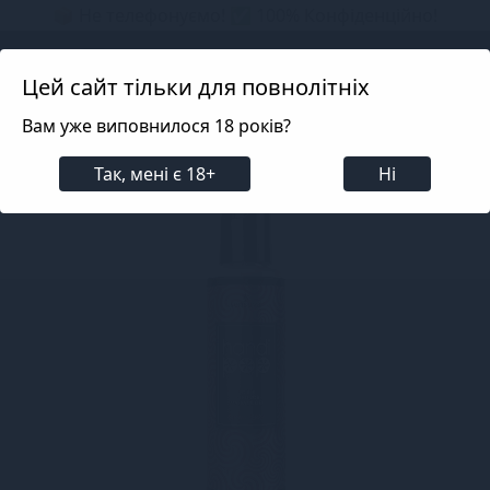
📦 Не телефонуємо! ✅ 100% Конфіденційно!
Search projects
Цей сайт тільки для повнолітніх
Вам уже виповнилося 18 років?
Лубриканти
Смакові (оральні)
Смакові (оральні
Так, мені є 18+
Ні