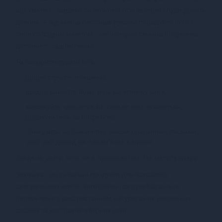
що хвилює.
Завдяки силіконовій основі ефект буде досить
довгим.
А під кінець пестощів руками порадуйте його і
себе солодким мінетом - неймовірно смачна полуничка
доповнять задоволення.
Як використовувати гель:
добре струсіть пляшечку;
щедро нанесіть йому гель на інтимну зону;
масажуйте член стільки, скільки вам захочеться,
додаючи гель за потребою;
Завершіть, за бажанням, масаж оральними ласками,
щоб цей досвід він запам'ятав надовго.
Зверніть увагу: гель не є лубрикантом.
Не містить цукру.
Sensuva - це унікальні продукти для яскравого
сексуального життя, виготовлені за оригінальними
формулами з використанням натуральних рослинних
засобів та екстрактів ефірних олій.