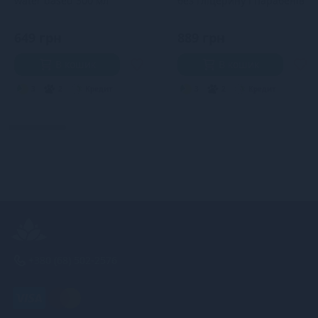
water based 300 мл
без гліцерину і парабенів
649 грн
889 грн
В кошик
В кошик
3
2
Кредит
3
2
Кредит
+380 (68) 502-2576