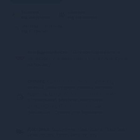
3 частин
2 частин
від 263 грн/міс.
від 395 грн/міс.
Миттєва розстрочка
від 47 грн/міс.
Конфіденційність.
100% конфіденційність.
Непрозора упаковка, назва магазину відсутня
на посилці.
Оплата:
Карткою, Google Pay, Apple Pay
онлайн, plata by mono (оплата карткою,
ApplePay, GooglePay), Оплата частинами
(ПриватБанк), Миттєва розстрочка
(ПриватБанк), Покупка Частинами
(Монобанк), Оплата при отриманні
Доставка:
Відділення Нова Пошта, Поштомат
Нова Пошта, Кур’єр Нова Пошта