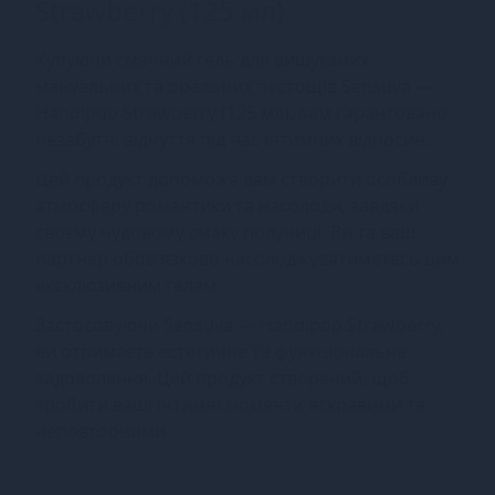
Strawberry (125 мл)
Купуючи смачний гель для вишуканих
мануальних та оральних пестощів Sensuva —
Handipop Strawberry (125 мл), вам гарантовано
незабутні відчуття під час інтимних відносин.
Цей продукт допоможе вам створити особливу
атмосферу романтики та насолоди, завдяки
своєму чудовому смаку полуниці. Ви та ваш
партнер обов'язково насолоджуватиметесь цим
ексклюзивним гелем.
Застосовуючи Sensuva — Handipop Strawberry,
ви отримаєте естетичне та функціональне
задоволення. Цей продукт створений, щоб
зробити ваші інтимні моменти яскравими та
неповторними.