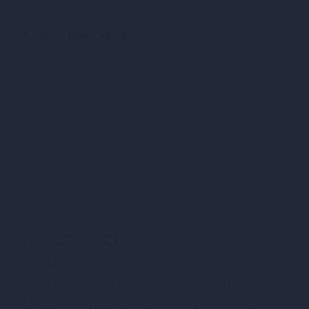
Характеристики
Тип упаковки
Баночка з дозатором
Країна надходження
США
Об'єм (мл)
125
Косметика: вид
гель
Косметика: дія
зволожуючий, їстівний
Всі характеристики (9)
Особливості
Смачний гель для
вишуканих мануальних та
оральних пестощів Sensuva —
Handipop Strawberry (125 мл)