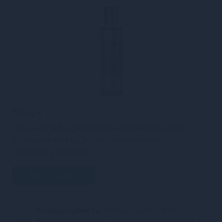
789 грн
Смачний гель для вишуканих мануальних та
оральних пестощів Sensuva — Handipop
Strawberry (125 мл)
В кошик
Конфіденційність.
100% конфіденційність.
Непрозора упаковка, назва магазину відсутня на