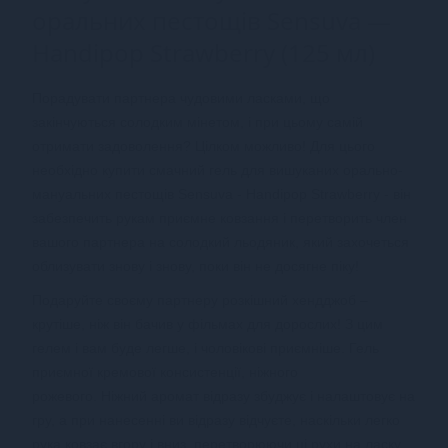
оральних пестощів Sensuva —
Handipop Strawberry (125 мл)
Порадувати партнера чудовими ласками, що
закінчуються солодким мінетом, і при цьому самій
отримати задоволення?
Цілком можливо!
Для цього
необхідно купити смачний гель для вишуканих орально-
мануальних пестощів Sensuva - Handipop Strawberry - він
забезпечить рукам приємне ковзання і перетворить член
вашого партнера на солодкий льодяник, який захочеться
облизувати знову і знову, поки він не досягне піку!
Подаруйте своєму партнеру розкішний хендджоб –
крутіше, ніж він бачив у фільмах для дорослих!
З цим
гелем і вам буде легше, і чоловікові приємніше.
Гель
приємної кремової консистенції, ніжного
рожевого.
Ніжний аромат відразу збуджує і налаштовує на
гру, а при нанесенні ви відразу відчуєте, наскільки легко
рука ковзає вгору і вниз, перетворюючи ці рухи на ласку,