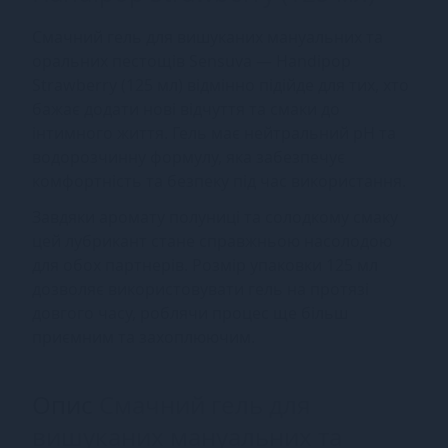
Смачний гель для вишуканих мануальних та
оральних пестощів Sensuva — Handipop
Strawberry (125 мл) відмінно підійде для тих, хто
бажає додати нові відчуття та смаки до
інтимного життя. Гель має нейтральний pH та
водорозчинну формулу, яка забезпечує
комфортність та безпеку під час використання.
Завдяки аромату полуниці та солодкому смаку
цей лубрикант стане справжньою насолодою
для обох партнерів. Розмір упаковки 125 мл
дозволяє використовувати гель на протязі
довгого часу, роблячи процес ще більш
приємним та захоплюючим.
Опис
Смачний гель для
вишуканих мануальних та