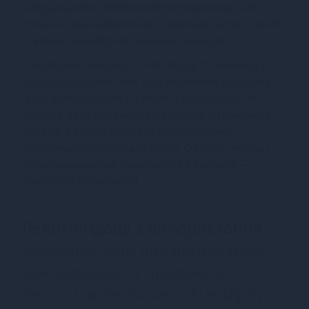
натуральним і безпечним інгредієнтам, цей
гель не лише забезпечує гармонію в парі, але й
створює незабутню смакову сенсацію.
Придбання Sensuva — Handipop Strawberry в
нашому магазині має свої переваги: доступна
ціна, широкий вибір і якість гарантовані. Ви
можете бути впевнені в безпекові отримання
товару, а також зможете насолодитися
зручними умовами доставки. Оберіть якість і
неперевершений смак разом з Sensuva —
Handipop Strawberry!
Рекомендації з використання
Смачний гель для вишуканих
мануальних та оральних
пестощів Sensuva — Handipop