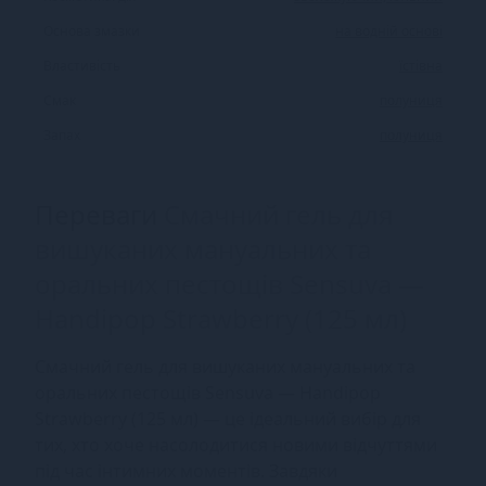
Основа змазки
на водній основі
Властивість
їстівна
Смак
полуниця
Запах
полуниця
Переваги
Смачний гель для
вишуканих мануальних та
оральних пестощів Sensuva —
Handipop Strawberry (125 мл)
Смачний гель для вишуканих мануальних та
оральних пестощів Sensuva — Handipop
Strawberry (125 мл) — це ідеальний вибір для
тих, хто хоче насолодитися новими відчуттями
під час інтимних моментів. Завдяки