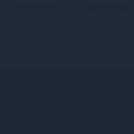
В кошик
В кошик
3
2
Кредит
3
2
Кредит
ПРАВОВА ІНФО
Політика конф
Угода користу
Публічна офе
Гарантія анон