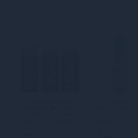
Набір крапель для мінету
Спрей для кунілінгус
gle
Doc Johnson GoodHead -
Johnson GoodHead P
9
Tingle Drops (Watermelon,
Licker Spray - Cotton
м
Green Apple, Strawberry)
Candy 29 мл
919 грн
689 грн