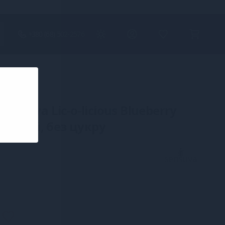
+380 (68) 502-2576
сок Sensuva
Sensuva Lic-o-licious Blueberry
оліїстий, без цукру