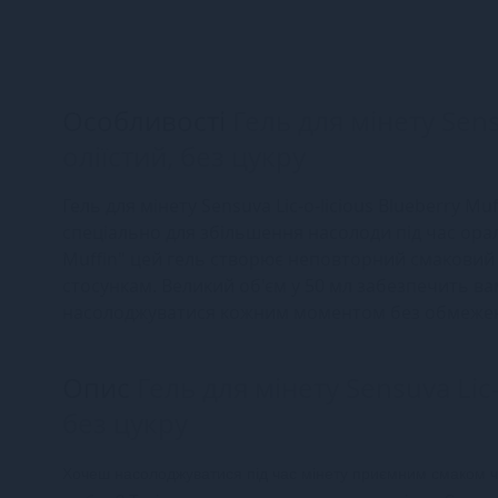
Особливості
Гель для мінету Sensu
оліїстий, без цукру
Гель для мінету Sensuva Lic-o-licious Blueberry Mu
спеціально для збільшення насолоди під час ора
Muffin" цей гель створює неповторний смаковий
стосункам. Великий об'єм у 50 мл забезпечить в
насолоджуватися кожним моментом без обмеже
Опис
Гель для мінету Sensuva Lic-
без цукру
Хочеш насолоджуватися під час мінету приємним смаком чо