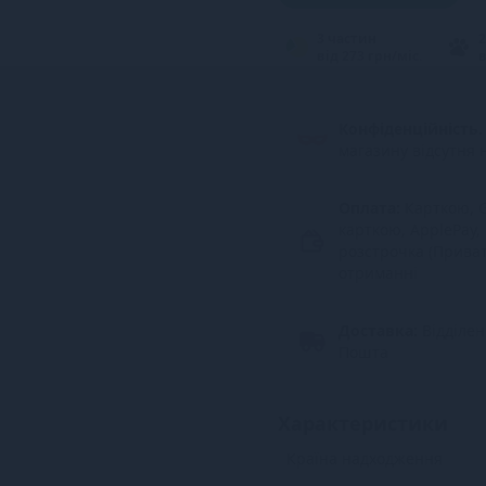
3 частин
2
від 273 грн/міс.
в
Конфіденційність.
магазину відсутня 
Оплата:
Карткою, G
карткою, ApplePay,
розстрочка (Прива
отриманні
Доставка:
Відділе
Пошта
Характеристики
Країна надходження