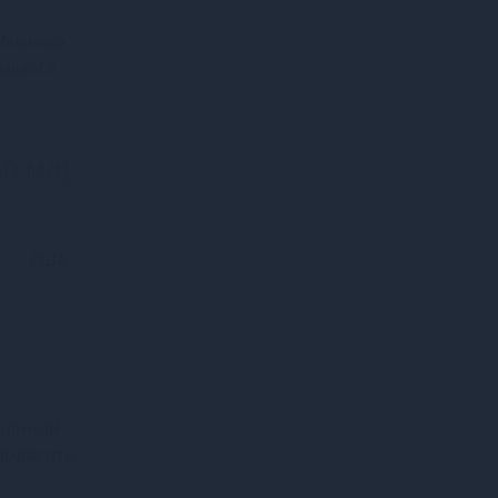
 Melaleuca
Natural &
50 мл),
США
зцінний
 додасить