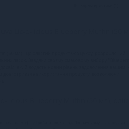
Всі характеристики (1)
va Lic-o-licious Blueberry Muffin (50 м
ffin (50 мл) - це оліїстий продукт без цукру, розроблений
льних ласок. Завдяки своєму смаковому вибору "Blueberr
 досвід, який додасть новий рівень задоволення вашим 
ам довготривале використання продукту, дозволяючи
нь.
o-licious Blueberry Muffin (50 мл), олії
рничного мафіну і робити так, як подобається йому - заковтуючи