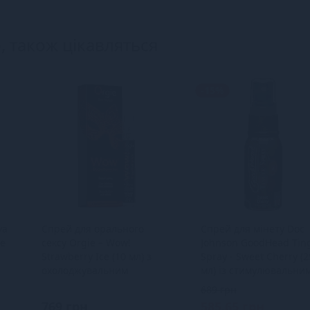
, також цікавляться
-15%
va
Спрей для орального
Спрей для мінету Doc
te
сексу Orgie – Wow!
Johnson GoodHead Tin
Strawberry Ice (10 мл) з
Spray - Sweet Cherry (2
охолоджувальним
мл) із стимулювальни
ефектом
ефектом
689 грн
769 грн
585.65 грн