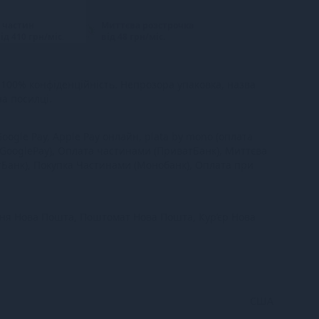
 частин
Миттєва розстрочка
ід 410 грн/міс.
від 48 грн/міс.
100% конфіденційність. Непрозора упаковка, назва
на посилці.
oogle Pay, Apple Pay онлайн, plata by mono (оплата
 GooglePay), Оплата частинами (ПриватБанк), Миттєва
тБанк), Покупка Частинами (Монобанк), Оплата при
ння Нова Пошта, Поштомат Нова Пошта, Кур’єр Нова
США