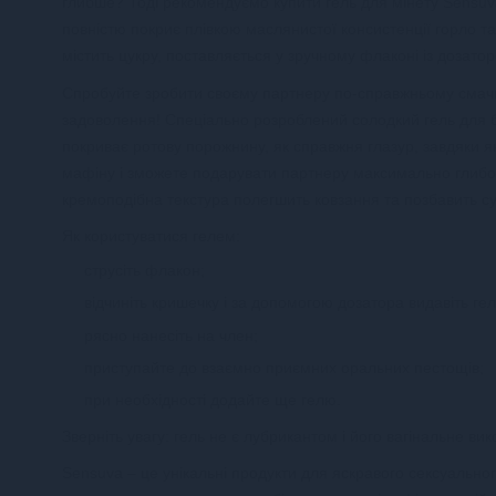
глибше?
Тоді рекомендуємо купити гель для мінету Sensuva -
повністю покриє плівкою маслянистої консистенції горло та 
містить цукру, поставляється у зручному флаконі із дозат
Спробуйте зробити своєму партнеру по-справжньому смачний 
задоволення!
Спеціально розроблений солодкий гель для бі
покриває ротову порожнину, як справжня глазур, завдяки 
мафіну і зможете подарувати партнеру максимально глибо
кремоподібна текстура полегшить ковзання та позбавить су
Як користуватися гелем:
струсіть флакон;
відчиніть кришечку і за допомогою дозатора видавіть ге
рясно нанесіть на член;
приступайте до взаємно приємних оральних пестощів;
при необхідності додайте ще гелю.
Зверніть увагу: гель не є лубрикантом і його вагінальне в
Sensuva – це унікальні продукти для яскравого сексуальн