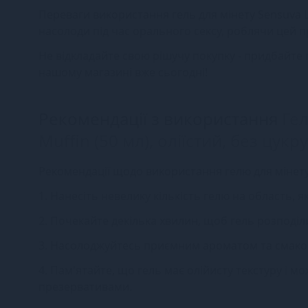
Переваги використання гель для мінету Sensuva Li
насолоди під час орального сексу, роблячи цей
Не відкладайте свою рішучу покупку - придбайте гел
нашому магазині вже сьогодні!
Рекомендації з використання
Гел
Muffin (50 мл), оліїстий, без цукру
Рекомендації щодо використання гелю для мінету Se
1. Нанесіть невелику кількість гелю на область, 
2. Почекайте декілька хвилин, щоб гель розподіли
3. Насолоджуйтесь приємним ароматом та смаком
4. Пам'ятайте, що гель має олійисту текстуру і 
презервативами.