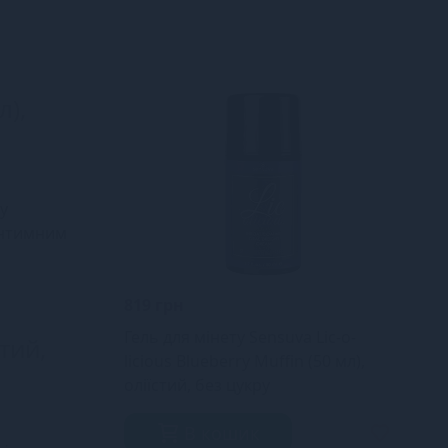
л),
y
інтимним
819 грн
Гель для мінету Sensuva Lic-o-
стий,
licious Blueberry Muffin (50 мл),
оліїстий, без цукру
В кошик