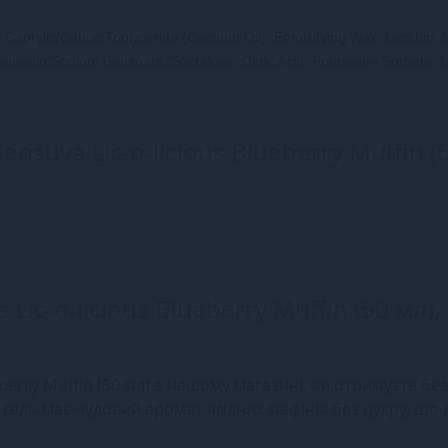
 Caprylic/Capric Triglyceride (Coconut Oil), Emulsifying Wax, Lecithin,
ropanedio Sodium Benzoate, Sucralose, Citric Acid, Potassium Sorbate, 
ensuva Lic-o-licious Blueberry Muffin (
Lic-o-licious Blueberry Muffin (50 мл),
eberry Muffin (50 мл) в нашому магазині, ви отримуєте бе
 гель має чудовий аромат ягідних мафінів без цукру, що