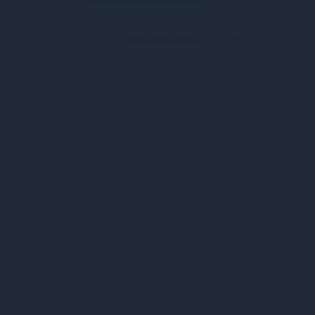
він
уття!
Не
Конфіденційність.
100%
конфіденційність. Непрозора
ять
упаковка, назва магазину
кою,
відсутня на посилці.
ого
 стійка
м