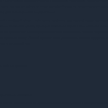
 Lic-o-licious Blueberry Muffin з кремовою текстурою, завдяки якій 
язик, так що ви відчуєте лише солодкий смак та тільки приємні відч
ором для економічного використання.
і глибокий мінет - і він точно помітить, що і вам ці ласки принос
льш глибокого мінету приємно обволікає горло і язик ковзною плів
якій ви довгий час насолоджуватиметеся насиченим смаком чорничн
ку оральну ласку.
Легкий аромат гелю доповнить палітру відчуттів, а
хості на довгий час.
ль собі на долоню;
икористання небажано.
ого життя, виготовлені за оригінальними формулами з використання