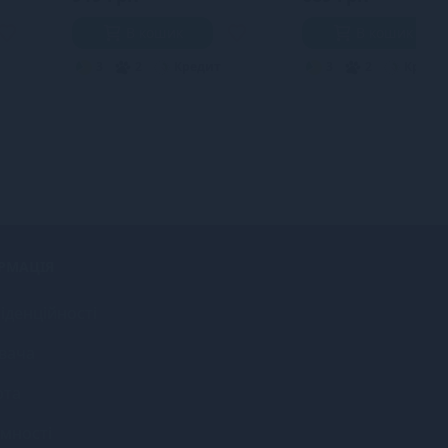
В кошик
В кошик
3
2
Кредит
3
2
Креди
РМАЦІЯ
іденційності
вача
рта
імності