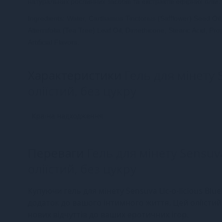
натуральних рослинних засобів та екстрактів ефірних олій.
Ingredients: Water, Carthamus Tinctorius (Safflower) Seed Oil,
Alternifolia (Tea Tree) Leaf Oil, Dimethicone, Stearic Acid, P
Artificial Flavors.
Характеристики
Гель для мінету S
оліїстий, без цукру
Країна надходження
Переваги
Гель для мінету Sensuva 
оліїстий, без цукру
Купуючи гель для мінету Sensuva Lic-o-licious Blu
додаток до вашого інтимного життя. Цей оліїстий
нових відчуттів до ваших еротичних ігор.