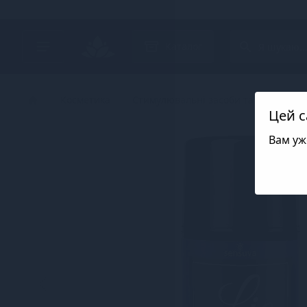
Search project
Каталог
Косметика
Стимулювальні засоби та пролонга
Цей с
Вам уж