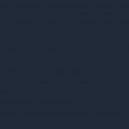
c-o-licious Blueberry Muffin включають збільшення чутли
 процес ще більш захоплюючим та запаморочливим.
ь для мінету Sensuva Lic-o-licious Blueberry Muffin (50 м
ь для мінету Sensuva Lic-o-licious Blue
nsuva Lic-o-licious Blueberry Muffin (50 мл):
яку плануєте стимулювати під час оральних ласок.
вся і почувся його ефект.
 гелю під час інтимних моментів.
може бути непридатним для використання з латексними