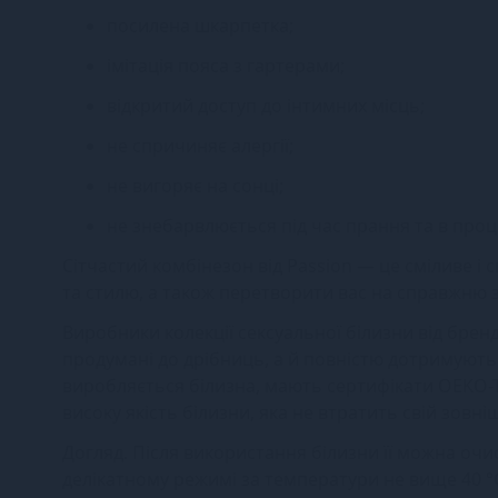
посилена шкарпетка;
імітація пояса з гартерами;
відкритий доступ до інтимних місць;
не спричиняє алергії;
не вигоряє на сонці;
не знебарвлюється під час прання та в проце
Сітчастий комбінезон від Passion — це сміливе і
та стилю, а також перетворити вас на справжню 
Виробники колекції сексуальної білизни від бренд
продумані до дрібниць, а й повністю дотримуютьс
виробляється білизна, мають сертифікати OEKO-TE
високу якість білизни, яка не втратить свій зовн
Догляд. Після використання білизни її можна о
делікатному режимі за температури не вище 40 °