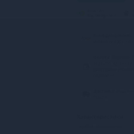
3 частин
2
від 290 грн/міс.
в
Конфіденційність.
магазину відсутня 
Оплата:
Карткою, G
карткою, ApplePay,
розстрочка (Прива
отриманні
Доставка:
Відділе
Пошта
Характеристики
Країна надходження