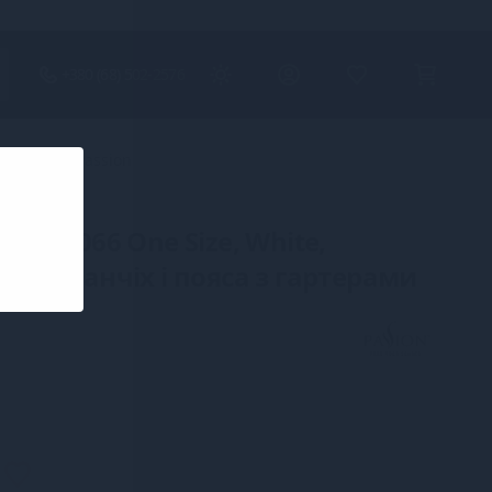
+380 (68) 502-2576
юми-сітка Passion
ion BS066 One Size, White,
тація панчіх і пояса з гартерами