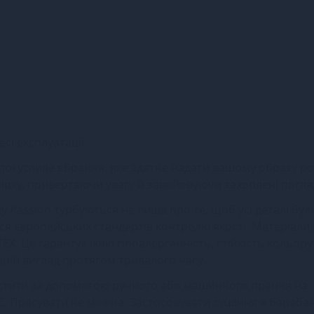
сі експлуатації.
 спокусливе вбрання, яке здатне надати вашому образу р
зірку, привертаючи увагу й завойовуючи захоплені погля
у Passion турбуються не лише про те, щоб усі деталі бул
я європейських стандартів контролю якості. Матеріали, 
X. Це гарантує їхню гіпоалергенність, стійкість кольору
ішній вигляд протягом тривалого часу.
чистити за допомогою ручного або машинного прання на
С. Прасувати не можна. Застосовувати сушіння в барабан