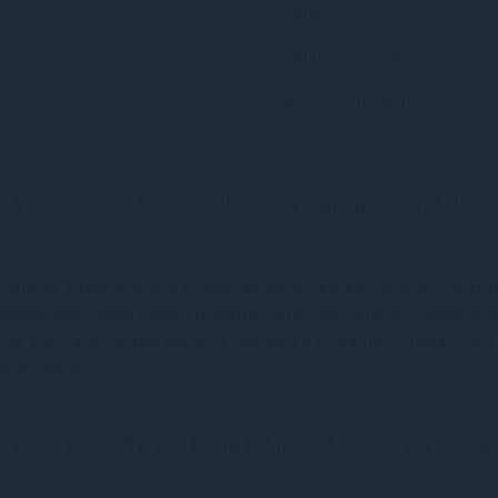
Колір
Білизна: розмір
Всі характеристики (3)
BS066 One Size, White, комбінезон, імі
отичний комбінезон у формі імітації панчіх і пояса з гарт
 матеріалу, який ніжно огорне ваше тіло, підкреслюючи 
а, так і для спокусливого вигляду в спальні. Розмір One 
е носіння.
e Size, White, комбінезон, імітація пан