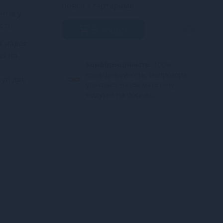
пояса з гартерами
нтів у
ті.
В кошик
а надає
ії на
Конфіденційність.
100%
конфіденційність. Непрозора
туп дає
упаковка, назва магазину
відсутня на посилці.