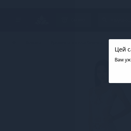
Search project
Каталог
Білизна
Еротична жіноча білизна
Еротичні 
Цей с
Вам уж