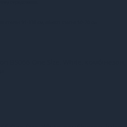
ному середовищі.
ват стегон 91–130 см, обхват стегна 50–70 см.
ion BS066 One Size, White, комбінезон,
ми
66 One Size, White, комбінезон, імітац