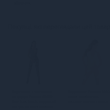
вбрання.
Покупці, які переглядали цей товар
Бодістокінг з плетінням
Бодістокінг Passion BS02
на грудях Passion BS099
white, комбінезон,
One Size, black, відкритий
імітація панчох і пояса
доступ, імітація підв’язо