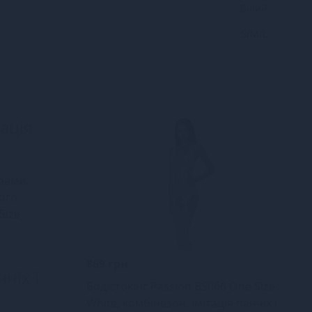
Білий
S/M/L
тація
ерами.
його
Size
869 грн
чіх і
Бодістокінг Passion BS066 One Size,
White, комбінезон, імітація панчіх і