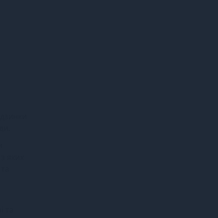
одзинки
ди.
и
з яких
 та
і та