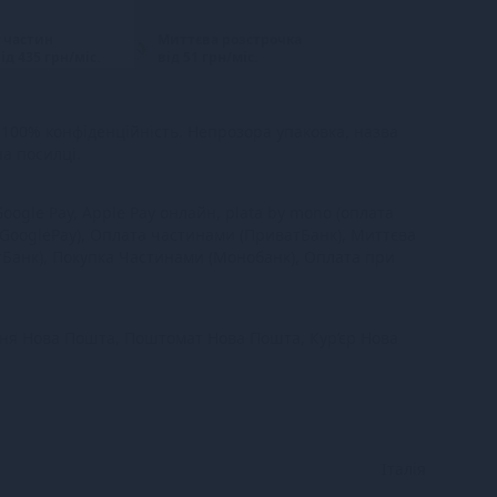
 частин
Миттєва розстрочка
ід 435 грн/міс.
від 51 грн/міс.
100% конфіденційність. Непрозора упаковка, назва
на посилці.
oogle Pay, Apple Pay онлайн, plata by mono (оплата
 GooglePay), Оплата частинами (ПриватБанк), Миттєва
тБанк), Покупка Частинами (Монобанк), Оплата при
ння Нова Пошта, Поштомат Нова Пошта, Кур’єр Нова
Італія