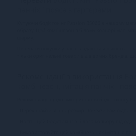
панчіх і пояса з гартерами
Купуючи бодістокінг Passion BS066 в нашому маг
образу. Цей комбінезон в білому кольорі має імі
шарму.
Переваги покупки у нас вкладаються в якість тов
тільки оригінальні товари від відомих брендів, щ
Рекомендації з використання
Бод
комбінезон, імітація панчіх і поя
Рекомендації щодо використання бодістокінгу Pa
- Переконайтеся, що розмір One Size вам відпо
- Носіть цей бодістокінг з білого кольору під од
- Використовуйте цей комбінезон як імітацію пан