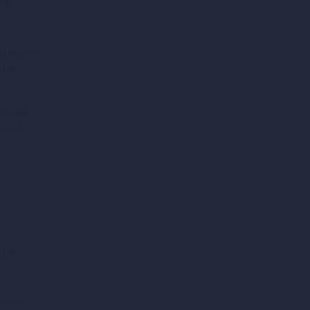
усливого
ого
понує
ання.
,
рт.
шого