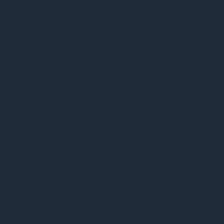
Італія
Білий
S/M/L
ія