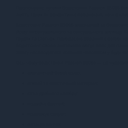
Пропонуємо купити бодістокінг Passion BS066 біл
житті, таких як романтичні побачення, ночі в клуб
Бодістокінг Passion BS066 виконаний за безшовною
йому інтригувального та сексуального вигляду. К
грудях та стегнах. Прикрасою вбрання є великі квіт
Бодістокінг своєю анатомією імітує пояс для панчі
змогу насолодитися коханим чоловіком у будь-як
Ось чому бодістокінг Passion BS066 — це чудовий
елегантний білий колір;
м’який та еластичний матеріал;
сітка дрібного калібру;
подвійні бретелі;
подовжує силует;
імітація панчіх;