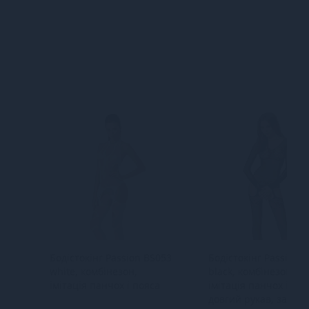
Бодістокінг Passion BS053
Бодістокінг Passion 
white, комбінезон,
black, комбінезон,
імітація панчох і пояса
імітація панчох і поя
довгий рукав, закри