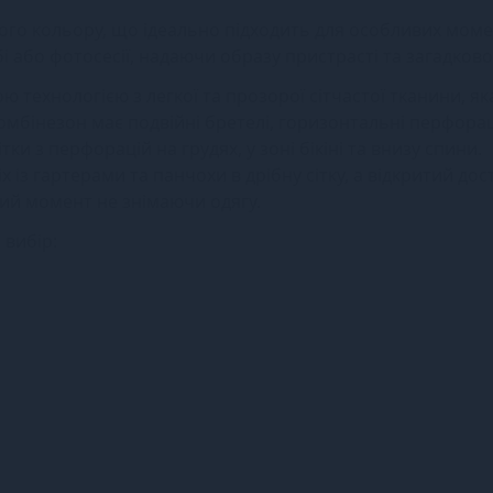
ого кольору, що ідеально підходить для особливих моме
і або фотосесії, надаючи образу пристрасті та загадковос
 технологією з легкої та прозорої сітчастої тканини, як
омбінезон має подвійні бретелі, горизонтальні перфорац
ки з перфорацій на грудях, у зоні бікіні та внизу спини.
х із гартерами та панчохи в дрібну сітку, а відкритий дос
ий момент не знімаючи одягу.
 вибір: