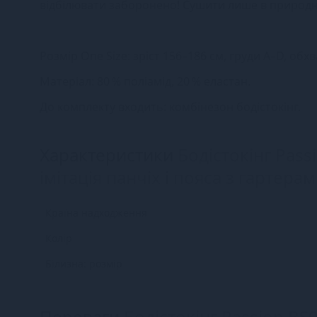
відбілювати заборонено! Сушити лише в природ
Розмір One Size: зріст 156–186 см, груди A–D, обх
Матеріал: 80 % поліамід, 20 % еластан.
До комплекту входить: комбінезон бодістокінг.
Характеристики
Бодістокінг Pass
імітація панчіх і пояса з гартера
Країна надходження
Колір
Білизна: розмір
Переваги
Бодістокінг Passion BS0