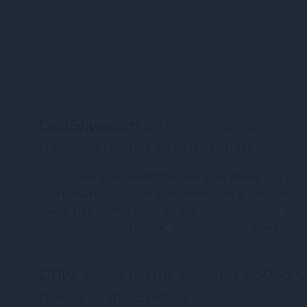
Особливості
Бодістокінг Passion 
панчіх і пояса з гартерами
Бодістокінг Passion BS066 One Size, White - це ер
Цей білий бодістокінг виготовлений зі сітчастого
красу. Цей одяг підійде як для романтичного вечор
підійде більшості жінок, забезпечуючи комфортн
Опис
Бодістокінг Passion BS066 On
пояса з гартерами