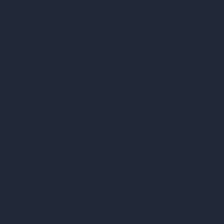
азині, ви отримуєте ідеальний вибір для створення спок
тацію панчіх і пояса з гартерами, що додає йому особлив
ару, швидку доставку та зручну оплату. Наш магазин про
о гарантує вам довговічність і задоволення від використ
істокінг Passion BS066 One Size, White
са з гартерами
ssion BS066:
відає перед покупкою, щоб отримати максимальний комфо
ягом або самостійно, щоб підкреслити вашу жіночність.
чіх та пояса з гартерами, щоб додати еротичності до ва