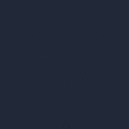
образу. Цей комбінезон імітує панчіхи і пояс з
гартерами, надаючи вам вишуканий і ваблячий
вигляд.
Цей бодістокінг підійде для різних розмірів,
завдяки One Size - універсальному розміру. Ви
можете вільно поєднувати його з іншими
елементами одягу або використовувати
самостійно для створення запаморочливого
образу.
Завдяки червоному кольору цей бодістокінг
приверне увагу до ваших форм і стане
відмінним доповненням до вашого арсеналу
еротичної білизни. Він додаст вам впевненості і
підкреслить вашу жіночність.