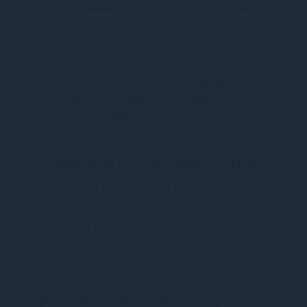
комфорт і приємні відчуття під час носіння. Крім
того, бодістокінг імітує панчіхи і пояс з
гартерами, що додає йому елегантності і
жіночності.
Не вагайтеся і замовляйте цей чудовий товар
вже сьогодні, щоб підкреслити свою красу і
привернути погляди оточуючих!
Рекомендації з використання
Бодістокінг Passion BS066 One
Size, Red, комбінезон, імітація
панчіх і пояса з гартерами
Рекомендації щодо використання товару:
Бодістокінг Passion BS066 One Size, Red - це
ідеальний вибір для створення сексуального