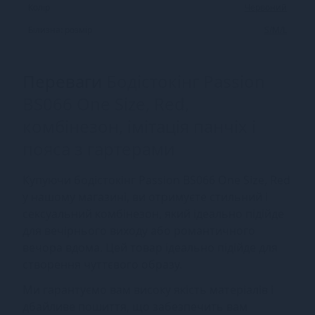
Колір
Червоний
Білизна: розмір
S/M/L
Переваги
Бодістокінг Passion
BS066 One Size, Red,
комбінезон, імітація панчіх і
пояса з гартерами
Купуючи бодістокінг Passion BS066 One Size, Red
у нашому магазині, ви отримуєте стильний і
сексуальний комбінезон, який ідеально підійде
для вечірнього виходу або романтичного
вечора вдома. Цей товар ідеально підійде для
створення чуттєвого образу.
Ми гарантуємо вам високу якість матеріалів і
дбайливе пошиття, що забезпечить вам