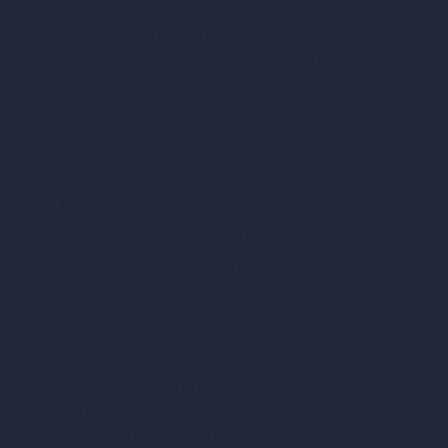
чудовим доповненням до вашого гардеробу. Він
прекрасно підкреслить вашу жіночність і
створить спокусливий образ. Бодістокінг
зроблений з якісного матеріалу, який приємний
до тіла. Підібрати його легко завдяки
універсальному розміру One Size.
Опис
Бодістокінг Passion BS066
One Size, Red, комбінезон,
імітація панчіх і пояса з
гартерами
Пропонуємо купити бодістокінг Passion BS066
червоного кольору, що ідеально підходить для
особливих моментів у житті, таких як
романтичні побачення, ночі в клубі або
фотосесії, надаючи образу пристрасті та