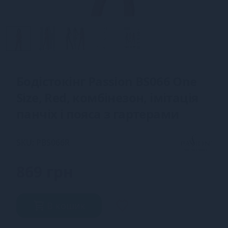
Бодістокінг Passion BS066 One
Size, Red, комбінезон, імітація
панчіх і пояса з гартерами
SKU: PBS066R
869 грн
В кошик