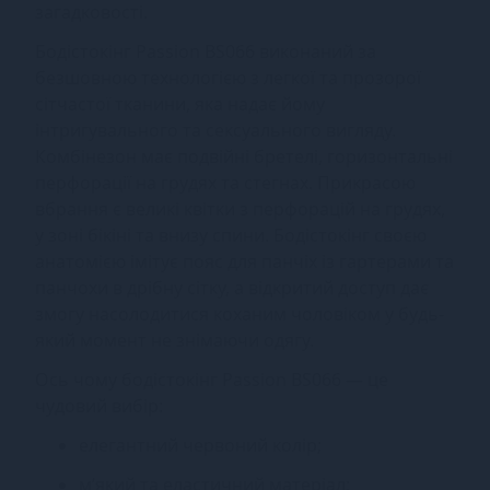
загадковості.
Бодістокінг Passion BS066 виконаний за
безшовною технологією з легкої та прозорої
сітчастої тканини, яка надає йому
інтригувального та сексуального вигляду.
Комбінезон має подвійні бретелі, горизонтальні
перфорації на грудях та стегнах. Прикрасою
вбрання є великі квітки з перфорацій на грудях,
у зоні бікіні та внизу спини. Бодістокінг своєю
анатомією імітує пояс для панчіх із гартерами та
панчохи в дрібну сітку, а відкритий доступ дає
змогу насолодитися коханим чоловіком у будь-
який момент не знімаючи одягу.
Ось чому бодістокінг Passion BS066 — це
чудовий вибір:
елегантний червоний колір;
м’який та еластичний матеріал;