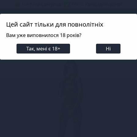
📦 Не телефонуємо! ✅ 100% Конфіденційно!
Search projects
Цей сайт тільки для повнолітніх
Вам уже виповнилося 18 років?
Білизна
Еротична жіноча білизна
Еротичні бод
Так, мені є 18+
Ні