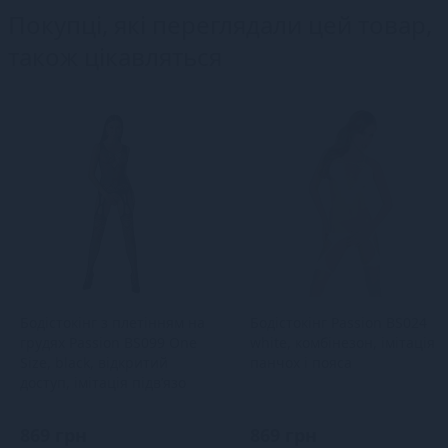
Покупці, які переглядали цей товар,
також цікавляться
Бодістокінг з плетінням на
Бодістокінг Passion BS024
грудях Passion BS099 One
white, комбінезон, імітація
Size, black, відкритий
панчох і пояса
доступ, імітація підв’язо
869 грн
869 грн