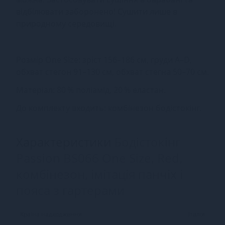
відбілювати заборонено! Сушити лише в
природному середовищі.
Розмір One Size: зріст 156–186 см, груди A–D,
обхват стегон 91–130 см, обхват стегна 50–70 см.
Матеріал: 80 % поліамід, 20 % еластан.
До комплекту входить: комбінезон бодістокінг.
Характеристики
Бодістокінг
Passion BS066 One Size, Red,
комбінезон, імітація панчіх і
пояса з гартерами
Країна надходження
Італія