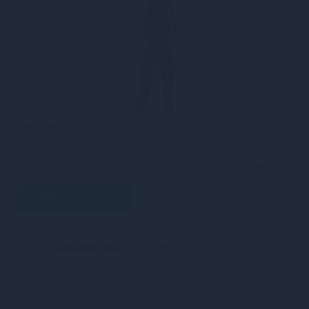
869 грн
Бодістокінг Passion BS066 One Size, Red,
комбінезон, імітація панчіх і пояса з гартерами
В кошик
Конфіденційність.
100% конфіденційність.
Непрозора упаковка, назва магазину відсутня на
посилці.