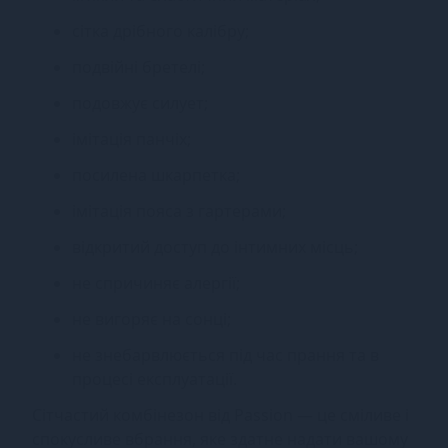
сітка дрібного калібру;
подвійні бретелі;
подовжує силует;
імітація панчіх;
посилена шкарпетка;
імітація пояса з гартерами;
відкритий доступ до інтимних місць;
не спричиняє алергії;
не вигоряє на сонці;
не знебарвлюється під час прання та в
процесі експлуатації.
Сітчастий комбінезон від Passion — це сміливе і
спокусливе вбрання, яке здатне надати вашому