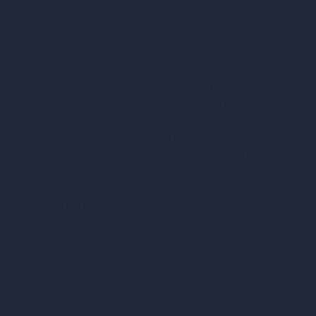
образу родзинки та стилю, а також перетворити
вас на справжню зірку, привертаючи увагу й
завойовуючи захоплені погляди.
Виробники колекції сексуальної білизни від
бренду Passion турбуються не лише про те, щоб
усі деталі були продумані до дрібниць, а й
повністю дотримуються європейських
стандартів контролю якості. Матеріали, з яких
виробляється білизна, мають сертифікати
OEKO-TEX. Це гарантує їхню гіпоалергенність,
стійкість кольору та високу якість білизни, яка
не втратить свій зовнішній вигляд протягом
тривалого часу.
Догляд. Після використання білизни її можна
очистити за допомогою ручного або
машинного прання на делікатному режимі за
температури не вище 40 °С. Прасувати не
можна. Застосовувати сушіння в барабані та