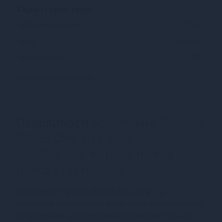
Характеристики
Країна надходження
Італія
Колір
Червоний
Білизна: розмір
S/M/L
Всі характеристики (3)
Особливості
Бодістокінг Passion
BS066 One Size, Red,
комбінезон, імітація панчіх і
пояса з гартерами
Бодістокінг Passion BS066 One Size - це
червоний комбінезон, який імітує панчіхи і пояс
з гартерами. Цей еротичний комплект стане