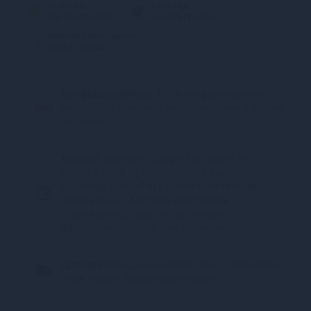
3 частин
2 частин
від 290 грн/міс.
від 435 грн/міс.
Миттєва розстрочка
від 51 грн/міс.
Конфіденційність.
100% конфіденційність.
Непрозора упаковка, назва магазину відсутня
на посилці.
Оплата:
Карткою, Google Pay, Apple Pay
онлайн, plata by mono (оплата карткою,
ApplePay, GooglePay), Оплата частинами
(ПриватБанк), Миттєва розстрочка
(ПриватБанк), Покупка Частинами
(Монобанк), Оплата при отриманні
Доставка:
Відділення Нова Пошта, Поштомат
Нова Пошта, Кур’єр Нова Пошта