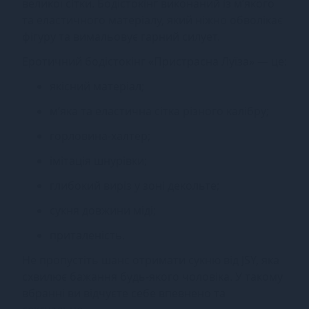
великої сітки. Бодістокінг виконаний із м’якого
та еластичного матеріалу, який ніжно обволікає
фігуру та вимальовує гарний силует.
Еротичний бодістокінг «Пристрасна Луїза» — це:
якісний матеріал;
м’яка та еластична сітка різного калібру;
горловина-халтер;
імітація шнурівки;
глибокий виріз у зоні декольте;
сукня довжини міді;
приталеність.
Не пропустіть шанс отримати сукню від JSY, яка
схвилює бажання будь-якого чоловіка. У такому
вбранні ви відчуєте себе впевнено та