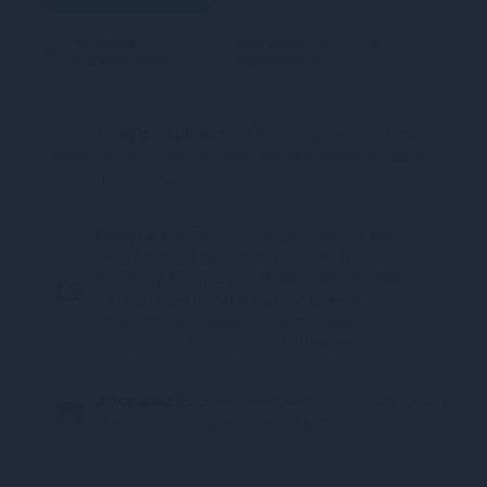
3 частин
Миттєва розстрочка
від 113 грн/міс.
від 20 грн/міс.
Конфіденційність.
100% конфіденційність.
Непрозора упаковка, назва магазину відсутня
на посилці.
Оплата:
Карткою, Google Pay, Apple Pay
онлайн, plata by mono (оплата карткою,
ApplePay, GooglePay), Оплата частинами
(ПриватБанк), Миттєва розстрочка
(ПриватБанк), Покупка Частинами
(Монобанк), Оплата при отриманні
Доставка:
Відділення Нова Пошта, Поштомат
Нова Пошта, Кур’єр Нова Пошта