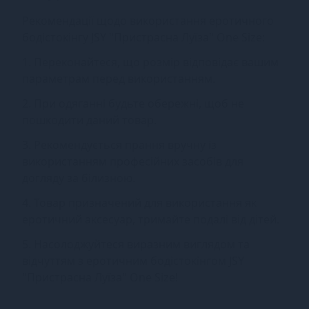
Рекомендації щодо використання еротичного
бодістокінгу JSY "Пристрасна Луїза" One Size:
1. Переконайтеся, що розмір відповідає вашим
параметрам перед використанням.
2. При одяганні будьте обережні, щоб не
пошкодити даний товар.
3. Рекомендується прання вручну із
використанням професійних засобів для
догляду за білизною.
4. Товар призначений для використання як
еротичний аксесуар, тримайте подалі від дітей.
5. Насолоджуйтеся виразним виглядом та
відчуттям з еротичним бодістокінгом JSY
"Пристрасна Луїза" One Size!