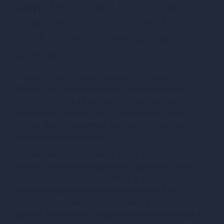
Опис
Еротичний бодістокінг JSY
«Пристрасна Луїза» One Size,
Black, сукня-халтер, імітація
шнурівки
Шукаєте карколомну сукню для романтичного
вечора, де замість вечері буде ваше підігріте
тіло? Ви прийшли на адресу! Пропонуємо
купити еротичний бодістокінг «Пристрасна
Луїза», який створений для пристрасних ночей
із коханим партнером.
Еротичний бодістокінг «Пристрасна Луїза»
являє собою чорну мідісукню з дрібної сітки з
високою горловиною-халтер. У зоні декольте
глибокий виріз з імітацією шнурівки, а під
грудьми шнурівка горизонтальна та більш
дрібна. Спереду та ззаду вертикальні вставки з