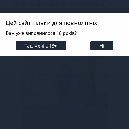
📦 Не телефонуємо! ✅ 100% Конфіденційно!
Search projects
Цей сайт тільки для повнолітніх
Вам уже виповнилося 18 років?
Білизна
Еротична жіноча білизна
Еротичні бод
Так, мені є 18+
Ні