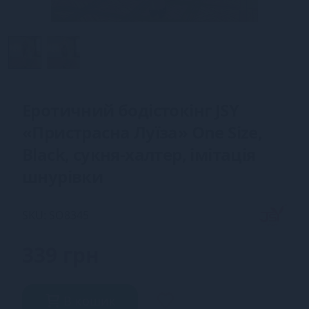
Еротичний бодістокінг JSY
«Пристрасна Луїза» One Size,
Black, сукня-халтер, імітація
шнурівки
SKU: SO8345
339 грн
В кошик