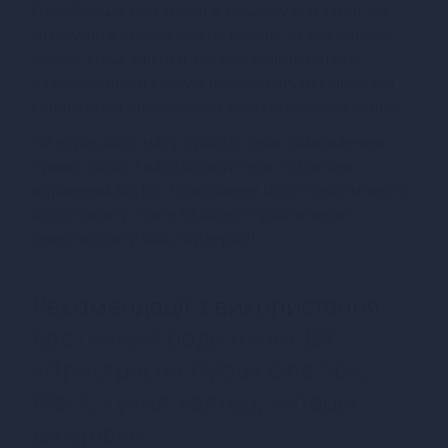
Придбавши цей товар в нашому магазині, ви
отримаєте високу якість товару за доступною
ціною. Наші клієнти завжди залишаються
задоволеними своїми покупками, оскільки ми
гарантуємо швидку доставку і відмінний сервіс.
Не втрачайте часу, зробіть своє замовлення
прямо зараз і насолоджуйтеся стильним
вбранням від JSY. Придбання цього еротичного
бодістокінгу стане вдалою і практичною
інвестицією у ваш гардероб!
Рекомендації з використання
Еротичний бодістокінг JSY
«Пристрасна Луїза» One Size,
Black, сукня-халтер, імітація
шнурівки