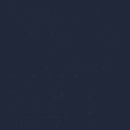
сексуально.
Догляд. Щоб річ не втратила первісний вигляд,
прати можна за температури не вище 30 °C
вручну або на ручному, делікатному режимі
пральної машини. Використовувати м’які
очищувальні засоби без хлору в складі. Сушити
в природному середовищі.
Розмір One Size: груди 87–98 см, талія 74–85 см,
стегна 91–102 см, маса 53–65 кг.
Склад: 92 % нейлон, 8 % еластан.
До комплекту входить: сукня-бодістокінг.
Характеристики
Еротичний
бодістокінг JSY «Пристрасна