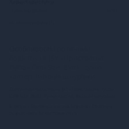
Характеристики
Країна надходження
Китай
Всі характеристики (1)
Особливості
Еротичний
бодістокінг JSY «Пристрасна
Луїза» One Size, Black, сукня-
халтер, імітація шнурівки
Еротичний бодістокінг JSY «Пристрасна Луїза»
One Size, Black, сукня-халтер, імітація шнурівки
Білизна / Еротична жіноча білизна / Еротичні
бодістокінги та костюми-сітка