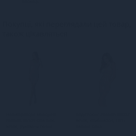
посилці.
Покупці, які переглядали цей товар,
також цікавляться
Напівпрозора мінісукня
Бодістокінг Passion BS032
Passion BS101 One Size,
white, комбінезон, топ і
white, рукава-мітенки
велика сітка