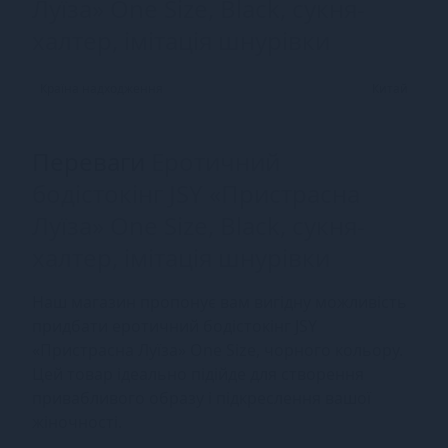
Луїза» One Size, Black, сукня-
халтер, імітація шнурівки
Країна надходження
Китай
Переваги
Еротичний
бодістокінг JSY «Пристрасна
Луїза» One Size, Black, сукня-
халтер, імітація шнурівки
Наш магазин пропонує вам вигідну можливість
придбати еротичний бодістокінг JSY
«Пристрасна Луїза» One Size, чорного кольору.
Цей товар ідеально підійде для створення
привабливого образу і підкреслення вашої
жіночності.