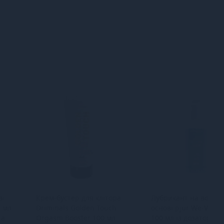
ві
Крем-бустер для клітора
Лубрикант на водній
0 мл
Driminals Golden Touch
основі pjur We-Vibe 
та
Orgasm Booster 100 мл
100 мл із дозатором