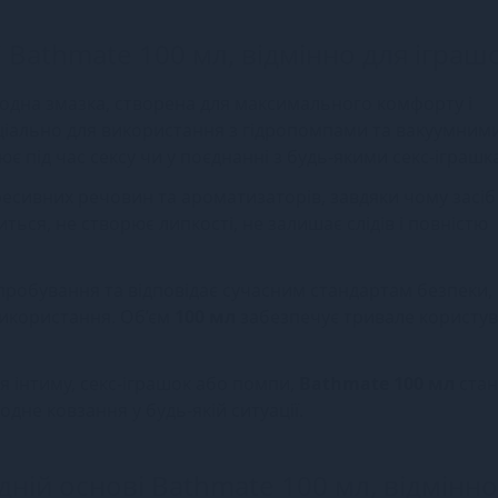
 Bathmate 100 мл, відмінно для іграш
одна змазка, створена для максимального комфорту і
ціально для використання з гідропомпами та вакуумним
 під час сексу чи у поєднанні з будь-якими секс-іграшк
ресивних речовин та ароматизаторів, завдяки чому засіб
ться, не створює липкості, не залишає слідів і повністю
робування та відповідає сучасним стандартам безпеки,
икористання. Об’єм
100 мл
забезпечує тривале користув
я інтиму, секс-іграшок або помпи,
Bathmate 100 мл
стан
не ковзання у будь-якій ситуації.
дній основі Bathmate 100 мл, відмінно