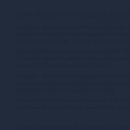
Опис
Лубрикант на водній основі
Лубрикант
Bathmate 100 мл
— це високоякісна в
стабільного ковзання. Продукт розроблений спе
помпами Bathmate, але так само ефективно працює
Формула лубриканту не містить консервантів, аг
підходить навіть для чутливої шкіри. Легко наноси
розкриває свою дію без контакту з водою.
Лубрикант Bathmate пройшов дерматологічні вип
робить його надійним вибором для щоденного в
адже змазка витрачається дуже економно.
Якщо вам потрібна універсальна водна змазка дл
ідеальним рішенням, гарантуючи комфорт і природ
Характеристики
Лубрикант на во