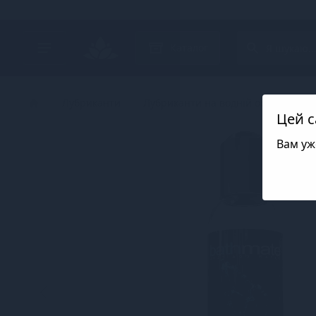
Search project
Каталог
Лубриканти
Лубриканти на водній основі
Л
Цей с
Вам уж