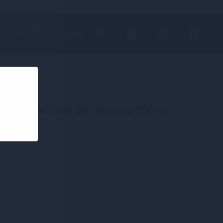
+380 (68) 502-2576
дній основі Bathmate 100 мл,
грашок