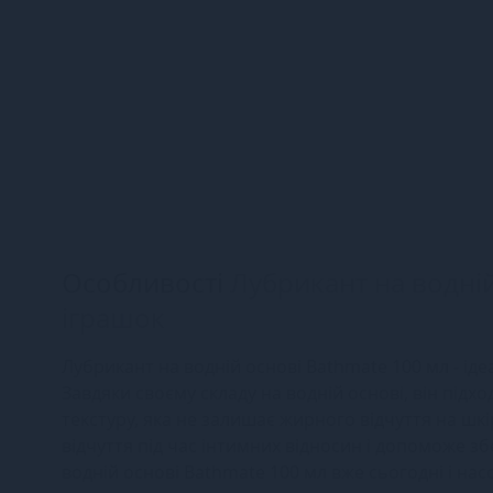
Особливості
Лубрикант на водній
іграшок
Лубрикант на водній основі Bathmate 100 мл - іде
Завдяки своєму складу на водній основі, він підх
текстуру, яка не залишає жирного відчуття на шк
відчуття під час інтимних відносин і допоможе з
водній основі Bathmate 100 мл вже сьогодні і на