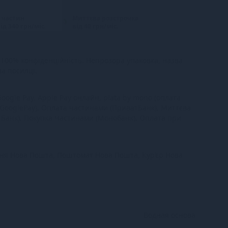
 частин
Миттєва розстрочка
ід 340 грн/міс.
від 40 грн/міс.
100% конфіденційність. Непрозора упаковка, назва
на посилці.
oogle Pay, Apple Pay онлайн, plata by mono (оплата
 GooglePay), Оплата частинами (ПриватБанк), Миттєва
тБанк), Покупка Частинами (Монобанк), Оплата при
ння Нова Пошта, Поштомат Нова Пошта, Кур’єр Нова
Водная основа