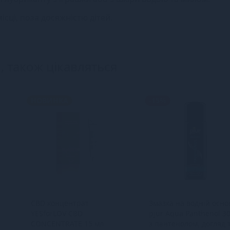
ісці, поза досяжністю дітей.
, також цікавляться
НОВИНКА
-15%
CBD концентрат
Змазка на водній осно
YESforLOV CBD
pjur Aqua Panthenol 3
з
CONCENTRATE 15 мл
з пантенолом, догляд 