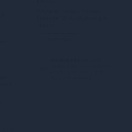
679 грн
Лубрикант на водній основі
ок
Bathmate 100 мл, відмінно для
іграшок
и
Закінчився
ами.
Конфіденційність.
100%
конфіденційність. Непрозора
упаковка, назва магазину
 що
відсутня на посилці.
ання,
е
 для