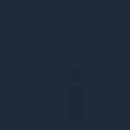
Картонна коробка
Германия
100 мл
лубрикант
я
рослих.
ну
риємні
т на
і!