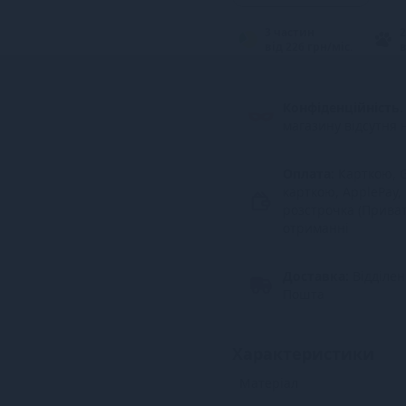
3 частин
2
від 226 грн/міс.
в
Конфіденційність.
магазину відсутня 
Оплата:
Карткою, G
карткою, ApplePay,
розстрочка (Прива
отриманні
Доставка:
Відділе
Пошта
Характеристики
Матеріал