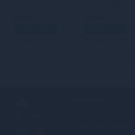
екстрактом перцевої
м’яти
829 грн
789 грн
В кошик
В кошик
3
2
Кредит
3
2
Кредит
ІНФОРМАЦІЯ
Про нас
+380 (68) 502-2576
Оплата, кредит, доставка