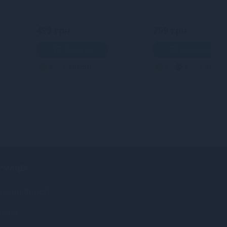
499 грн
799 грн
В кошик
В кошик
3
Кредит
3
2
Креди
РМАЦІЯ
іденційності
вача