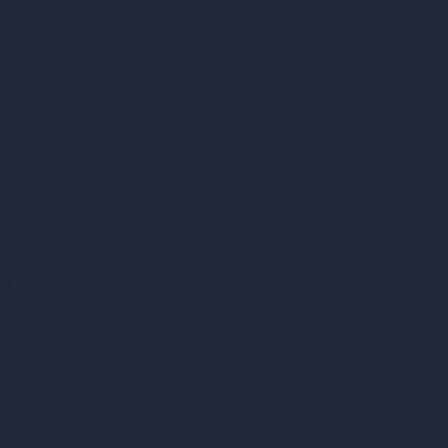
я основа
 коробка
Германия
100 мл
убрикант
оложення
ій основі