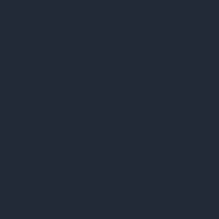
я під час використання іграшок.
шкіри та інтимних зон.
слідів або плям на білизні.
газині - це доступно, швидко та зручно. Замовляйте п
рикант на водній основі Bathmate 10
одній основі Bathmate 100 мл:
овка не пошкоджена.
ерхню іграшки або на шкіру для згоди.
зування для запобігання тертя та дискомфорту.
 лубриканту з іграшки або з шкіри водою та милом.