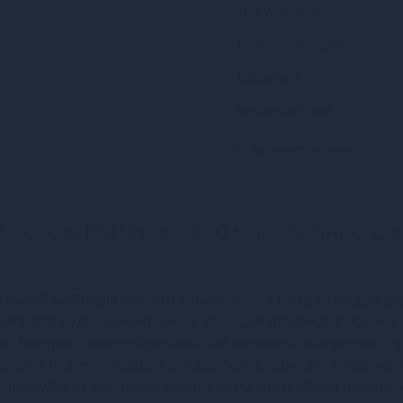
Тип упаковки
Країна надходження
Об'єм (мл)
Косметика: вид
Всі характеристики (7)
 основі Bathmate 100 мл, відмінно дл
альний вибір для тих, хто користується іграшками для до
одить для будь-яких інтимних ігор. Цей лубрикант має ніж
ірі. Використання лубриканта забезпечить комфортні і п
берегти безпеку іграшок для дорослих. Замовте лубрикан
солоджуйтеся якісними і незабутніми моментами в спальн