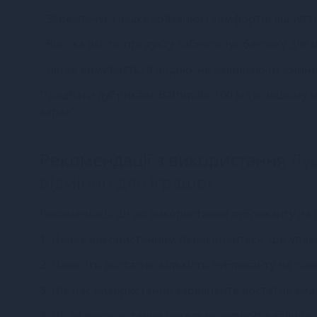
- Забезпечує гладке ковзання і комфортні відчутт
- Висока якість продукту забезпечує безпеку для 
- Легко вимивається водою, не залишаючи жирних 
Придбати лубрикант Bathmate 100 мл в нашому ма
зараз!
Рекомендації з використання
Луб
відмінно для іграшок
Рекомендації щодо використання лубриканту на в
1. Перед використанням переконайтеся, що упак
2. Нанесіть достатню кількість лубриканту на пов
3. Під час використання забезпечте достатнє зма
4. Після використання ретельно вимийте залишки