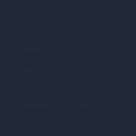
іграшок
Матеріал
Тип упаковки
Країна надходження
Об'єм (мл)
Косметика: вид
Косметика: дія
Основа змазки
Переваги
Лубрикант на водній ос
іграшок
Переваги використання лубриканта на водній осн