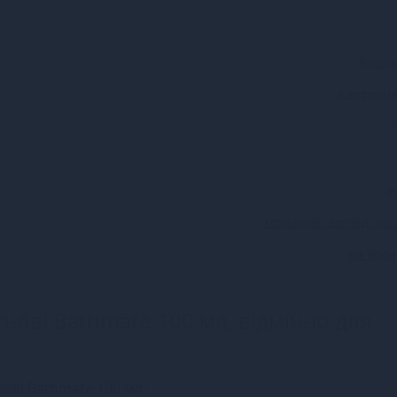
Водна
Картонна
л
ковзання, догляд, зв
на водн
нові Bathmate 100 мл, відмінно для
ові Bathmate 100 мл: