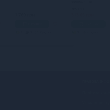
зволоження
369 грн
1 769 грн
313.65 грн
В кошик
В кошик
4
3
Кредит
3
Кредит
ПРАВОВА ІНФО
Політика конф
Угода користу