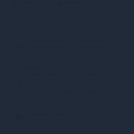
3 частин
2 частин
від 240 грн/міс.
від 360 грн/міс.
Миттєва розстрочка
від 42 грн/міс.
Конфіденційність.
100% конфіденційність.
Непрозора упаковка, назва магазину відсутня
на посилці.
Оплата:
Карткою, Google Pay, Apple Pay
онлайн, plata by mono (оплата карткою,
ApplePay, GooglePay), Оплата частинами
(ПриватБанк), Миттєва розстрочка
(ПриватБанк), Покупка Частинами
(Монобанк), Оплата при отриманні
Доставка:
Відділення Нова Пошта, Поштомат
Нова Пошта, Кур’єр Нова Пошта