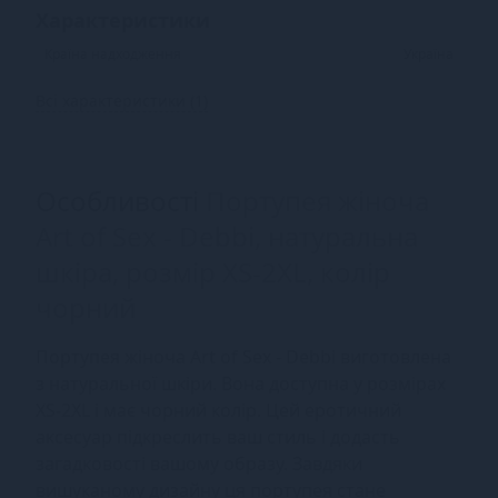
Характеристики
Країна надходження
Україна
Всі характеристики (1)
Особливості
Портупея жіноча
Art of Sex - Debbi, натуральна
шкіра, розмір XS-2XL, колір
чорний
Портупея жіноча Art of Sex - Debbi виготовлена
з натуральної шкіри. Вона доступна у розмірах
XS-2XL і має чорний колір. Цей еротичний
аксесуар підкреслить ваш стиль і додасть
загадковості вашому образу. Завдяки
вишуканому дизайну ця портупея стане