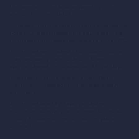
Рекомендації щодо використання портупеї
жіночої Art of Sex - Debbi:
1. Перед використанням обов'язково перевірте
розмір. Обережно виміряйте ваш обхват талії,
щоб підібрати правильний розмір від XS до 2XL.
2. Портупея виготовлена з натуральної шкіри,
тому рекомендується доглядати за нею з
використанням спеціальних засобів для шкіри.
3. Чорний колір портупеї Art of Sex - Debbi
створить чуттєвий образ і підкреслить вашу
жіночність.
4. Портупея може бути використана як
еротичний аксесуар для створення загадкового
образу в спальні або як частина сексуального
костюму.