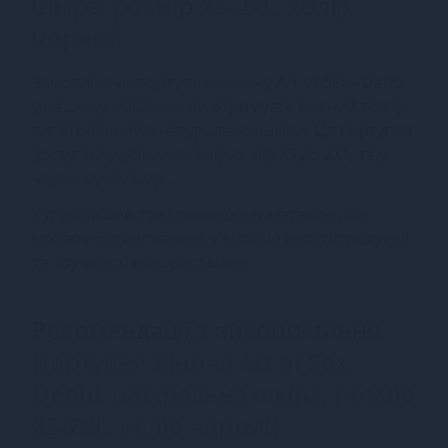
шкіра, розмір XS-2XL, колір
чорний
Замовляючи портупею жіночу Art of Sex - Debbi
у нашому магазині, ви отримуєте якісний товар
виготовлений з натуральної шкіри. Ця портупея
доступна у різних розмірах, від XS до 2XL, та у
чорному кольорі.
Купуючи цей товар в нашому магазині, ви
можете бути впевнені у високій якості продукції
та зручності використання.
Рекомендації з використання
Портупея жіноча Art of Sex -
Debbi, натуральна шкіра, розмір
XS-2XL, колір чорний