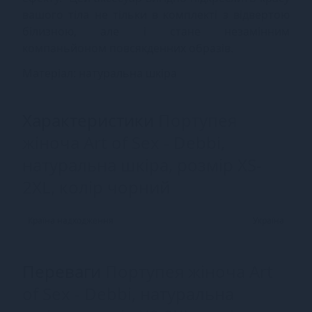
вашого тіла не тільки в комплекті з відвертою
білизною, але і стане незамінним
компаньйоном повсякденних образів.
Матеріал: натуральна шкіра
Характеристики
Портупея
жіноча Art of Sex - Debbi,
натуральна шкіра, розмір XS-
2XL, колір чорний
Країна надходження
Україна
Переваги
Портупея жіноча Art
of Sex - Debbi, натуральна