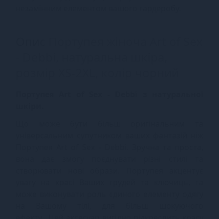
незамінним елементом вашого гардеробу.
Опис
Портупея жіноча Art of Sex
- Debbi, натуральна шкіра,
розмір XS-2XL, колір чорний
Портупея Art of Sex - Debbi
з натуральної
шкіри.
Що може бути більш оригінальним та
універсальним супутником ваших фантазій ніж
Портупея Art of Sex - Debbi. Зручна та проста,
вона дає змогу поєднувати різні стилі та
створювати нові образи. Портупея акцентує
увагу на красі Ваших грудей та ключиць, та
може виконувати роль єдиного елементу одягу
на Вашому тілі, для більш шокуючого
ефекту. Цей аксесуар вигідно підкреслить красу