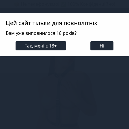
📦 Не телефонуємо! ✅ 100% Конфіденційно!
Search projects
Цей сайт тільки для повнолітніх
Вам уже виповнилося 18 років?
Білизна
Еротичні аксесуари
Гартери, чокери, 
Так, мені є 18+
Ні