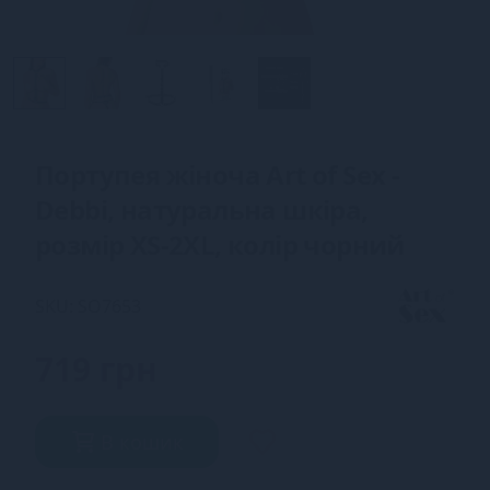
Портупея жіноча Art of Sex -
Debbi, натуральна шкіра,
розмір XS-2XL, колір чорний
SKU: SO7653
719 грн
В кошик