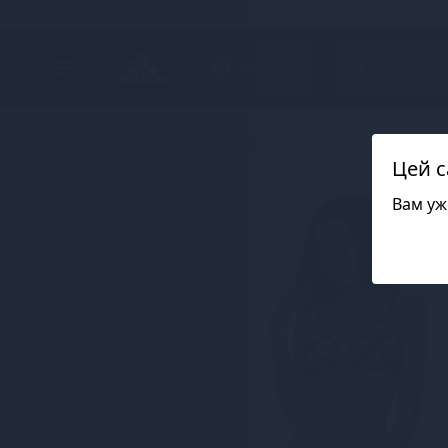
Search project
Каталог
Білизна
Еротична жіноча білизна
Стрепи та
Цей с
Вам уж