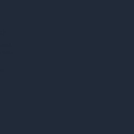
ck
льний
а весь
бо