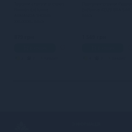
Трусики стрінги зі стреп
Портупея-стрепи Passio
Passion Exclusive
Exclusive KELIS BRA S/M,
ARMANDA THONG
black
XXL/XXXL, black
879 грн
1 569 грн
В кошик
В кошик
3
2
Кредит
4
3
Кредит
ІНФОРМАЦІЯ