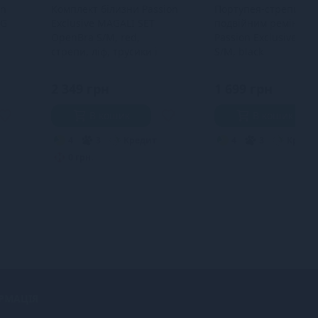
on
Комплект білизни Passion
Портупея-стрепи з
NG
Exclusive MAGALI SET
подвійним ремінцем
OpenBra S/M, red,
Passion Exclusive DE
стрепи, ліф, трусики і
S/M, black
пояс
2 349 грн
1 699 грн
В кошик
В кошик
4
3
Кредит
4
3
Креди
0 грн.
РМАЦІЯ