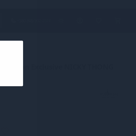
+380 (68) 502-2576
п Passion Exclusive NICKY THONG