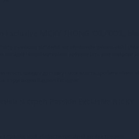
— 7%.
on Exclusive NICKY THONG XXL/XXXL, bla
 Thong у нашому магазині, ви отримуєте унікальний і сти
на посадка і якісні матеріали забезпечать вам комфорт н
ю якості, швидку доставку і можливість зробити обмін а
і з трусиками Passion Exclusive!
сики зі стреп Passion Exclusive NICKY
 з прання, щоб зберегти красивий вигляд трусиків.