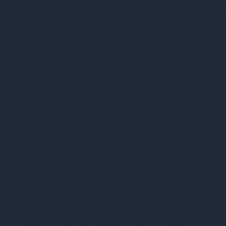
Трусики зі стреп Passion Exclusive NICKY THONG в
високоякісних матеріалів, які надзвичайно ніжні
і спокусливо одночасно. Ці трусики точно станут
Опис
Трусики зі стреп Passion Ex
Купити трусики зі стреп Passion Exclusive Thong —
сміливість.
Стильні сексуальні трусики зі стреп Passion Excl
сідниці. Секрет простий: стрепи трусиків регульо
фігури. М’яка текстура еластичних ремінців дає 
Білизну польського бренду Passion виготовляють 
Тканини не викликають подразнення, почервонін
і не збігаються після прання, не втрачають кольо
Розмір XXL/XXXL: обхват талії — від 84 до 96 см; о