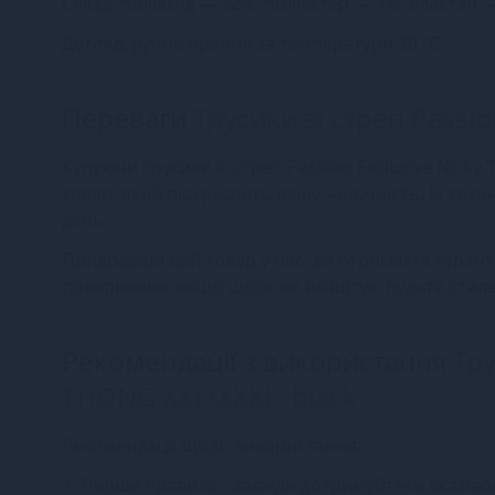
Склад: поліамід — 22%, поліестер — 7%, еластан 
Догляд: ручне прання за температури 30 ºС.
Переваги
Трусики зі стреп Passi
Купуючи трусики зі стреп Passion Exclusive Nicky
товар, який підкреслить вашу жіночність. Їх зруч
день.
Придбавши цей товар у нас, ви отримаєте гаранті
повернення, якщо щось не влаштує. Будьте стильн
Рекомендації з використання
Тру
THONG XXL/XXXL, black
Рекомендації щодо використання:
1. Перше правило - завжди дотримуйтесь вказівок