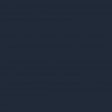
ідмінно підійдуть для створення чуттєвого образу. Вигото
 до шкіри. Модель XXL/XXXL в чорному кольорі виглядає е
ь улюбленими в вашій колекції білизни.
clusive NICKY THONG XXL/XXXL, black
 це заявити про відверту сексуальність, непересічність і
usive Thong ідеально сідають на бердах, красиво підкрес
вані, тому їх можна підлаштувати під особливості будь-як
відчуття комфорту й не викликає подразнень.
у Європі з високоякісних сертифікованих Oeko-Tex матер
ня та незручностей. За правильного догляду вироби не
ру й первісного вигляду.
бхват стегон — від 112 до 124 см.