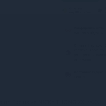
4 частин
3
від 282 грн/міс.
в
Конфіденційність.
магазину відсутня 
Оплата:
Карткою, G
карткою, ApplePay,
розстрочка (Прива
отриманні
Доставка:
Відділе
Пошта
ssion Exclusive NICKY THONG XXL/XXXL, 