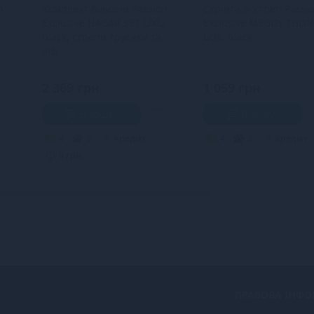
n
Комплект білизни Passion
Стрінги зі стреп Passi
Exclusive HAGAR SET L/XL,
Exclusive MEGGY THO
black, стрепи трусики та
L/XL, black
ліф
2 369 грн
1 059 грн
В кошик
В кошик
4
3
Кредит
4
3
Кредит
0 грн.
ПРАВОВА ІНФО