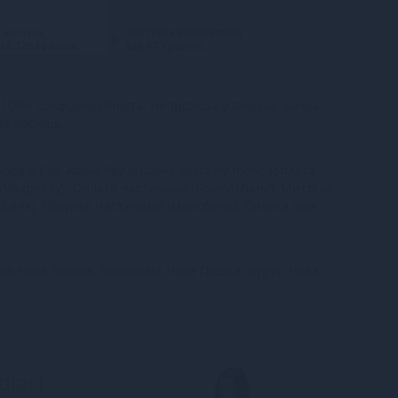
 частин
Миттєва розстрочка
ід 376 грн/міс.
від 67 грн/міс.
100% конфіденційність. Непрозора упаковка, назва
на посилці.
oogle Pay, Apple Pay онлайн, plata by mono (оплата
 GooglePay), Оплата частинами (ПриватБанк), Миттєва
тБанк), Покупка Частинами (Монобанк), Оплата при
ння Нова Пошта, Поштомат Нова Пошта, Кур’єр Нова
black