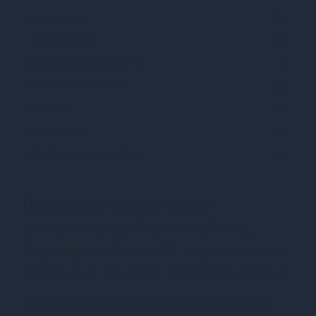
Водостійкість
Так
Подвійний шар
Так
Довжина, що вводиться (см)
18
Загальна довжина (см)
19,7
Присоска
Так
Для страпону
Так
Діаметр: максимальний (см)
4,2
Переваги
Силіконовий
фалоімітатор Wooomy Mike,
термореактивний, з присоскою,
довжина 19,7 см, діаметр 4,2 см
Купуючи силіконовий фалоімітатор Wooomy