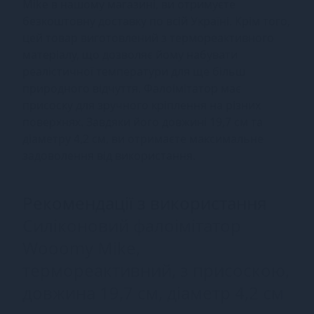
Mike в нашому магазині, ви отримуєте
безкоштовну доставку по всій Україні. Крім того,
цей товар виготовлений з термореактивного
матеріалу, що дозволяє йому набувати
реалістичної температури для ще більш
природного відчуття. Фалоімітатор має
присоску для зручного кріплення на різних
поверхнях. Завдяки його довжині 19,7 см та
діаметру 4,2 см, ви отримаєте максимальне
задоволення від використання.
Рекомендації з використання
Силіконовий фалоімітатор
Wooomy Mike,
термореактивний, з присоскою,
довжина 19,7 см, діаметр 4,2 см