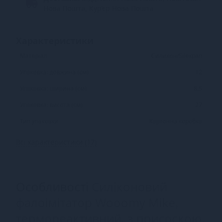
Нова Пошта, Кур’єр Нова Пошта
Характеристики
Матеріал
Силикон/Silexpan
Упаковка: довжина (см)
12
Упаковка: ширина (см)
8.5
Упаковка: висота (см)
27
Тип упаковки
Картонна коробка
Всі характеристики (17)
Особливості
Силіконовий
фалоімітатор Wooomy Mike,
термореактивний, з присоскою,