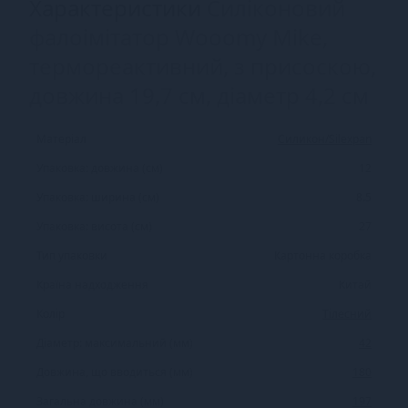
Характеристики
Силіконовий
фалоімітатор Wooomy Mike,
термореактивний, з присоскою,
довжина 19,7 см, діаметр 4,2 см
Матеріал
Силикон/Silexpan
Упаковка: довжина (см)
12
Упаковка: ширина (см)
8.5
Упаковка: висота (см)
27
Тип упаковки
Картонна коробка
Країна надходження
Китай
Колір
Тілесний
Діаметр: максимальний (мм)
42
Довжина, що вводиться (мм)
180
Загальна довжина (мм)
197