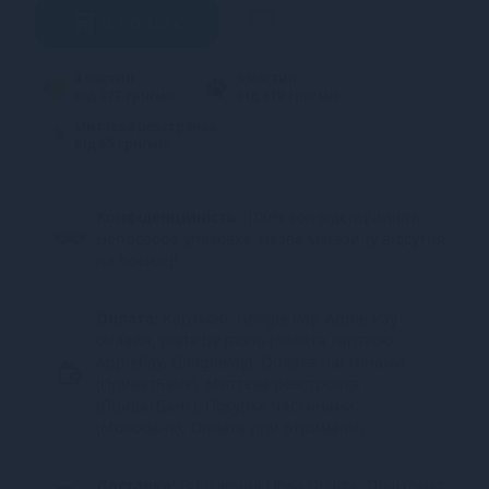
В кошик
4 частин
3 частин
від 277 грн/міс.
від 370 грн/міс.
Миттєва розстрочка
від 65 грн/міс.
Конфіденційність.
100% конфіденційність.
Непрозора упаковка, назва магазину відсутня
на посилці.
Оплата:
Карткою, Google Pay, Apple Pay
онлайн, plata by mono (оплата карткою,
ApplePay, GooglePay), Оплата частинами
(ПриватБанк), Миттєва розстрочка
(ПриватБанк), Покупка Частинами
(Монобанк), Оплата при отриманні
Доставка:
Відділення Нова Пошта, Поштомат