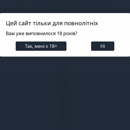
📦 Не телефонуємо! ✅ 100% Конфіденційно!
Search projects
Цей сайт тільки для повнолітніх
Вам уже виповнилося 18 років?
Для жінок
Фалоімітатори та дилдо
Дилдо
Д
Так, мені є 18+
Ні