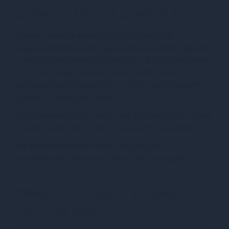
довжина 19,7 см, діаметр 4,2 см
Силіконовий фалоімітатор Wooomy Mike -
ідеальний вибір для задоволення, виготовлений
з термореактивного силікону. З його довжиною
19,7 см і діаметром 4,2 см він забезпечить
максимальне задоволення. Має присоску для
зручного використання.
Призначений для жінок, цей фалоімітатор стане
незамінним помічником у вашому задоволенні.
Не відкладайте на потім - спробуйте
фалоімітатор Wooomy Mike вже сьогодні!
Опис
Силіконовий фалоімітатор
Wooomy Mike,
термореактивний, з присоскою,