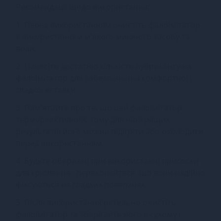
Рекомендації щодо використання:
1. Перед використанням очистіть фалоімітатор
з використанням м'якого миючого засобу та
води.
2. Нанесіть достатню кількість лубриканту на
фалоімітатор для забезпечення комфортної і
гладкої вставки.
3. Пам'ятайте про те, що цей фалоімітатор
термореактивний, тому для найкращих
результатів його можна підігріти або охолодити
перед використанням.
4. Будьте обережні при використанні присоски
для кріплення - переконайтеся, що вони надійно
фіксуються на гладких поверхнях.
5. Після використання ретельно очистіть
фалоімітатор та зберігайте його в сухому і