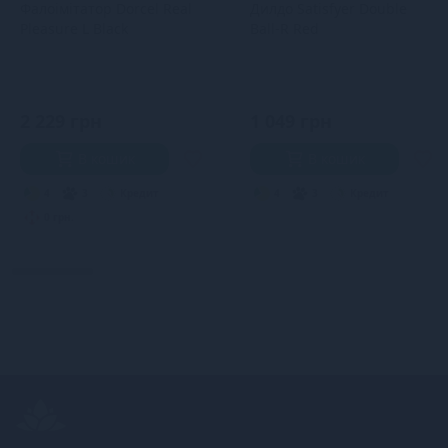
Фалоімітатор Dorcel Real
Дилдо Satisfyer Double
Pleasure L Black
Ball-R Red
2 229 грн
1 049 грн
В кошик
В кошик
4
3
Кредит
4
3
Кредит
0 грн.