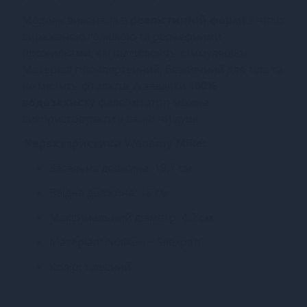
Модель виконана в
реалістичній формі
з чітко
вираженою голівкою та рельєфними
прожилками, які підсилюють стимуляцію.
Матеріал гіпоалергенний, безпечний для тіла та
не містить фталатів. А завдяки
100%
водозахисту
фалоімітатор можна
використовувати у ванні чи душі.
Характеристики Wooomy Mike:
Загальна довжина: 19,7 см
Ввідна довжина: 18 см
Максимальний діаметр: 4,2 см
Матеріал: силікон + Silexpan
Колір: тілесний