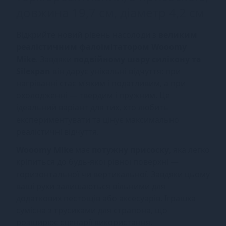
довжина 19,7 см, діаметр 4,2 см
Відкрийте новий рівень насолоди з
великим
реалістичним фалоімітатором Wooomy
Mike
. Завдяки
подвійному шару силікону та
Silexpan
він дарує унікальні відчуття: при
нагріванні стає м’яким і податливим, а при
охолодженні — твердим і пружним. Це
ідеальний варіант для тих, хто любить
експериментувати та цінує максимально
реалістичні відчуття.
Wooomy Mike
має
потужну присоску
, яка легко
кріпиться до будь-якої рівної поверхні —
горизонтальної чи вертикальної. Завдяки цьому
ваші руки залишаються вільними для
додаткових пестощів або аксесуарів. Іграшка
сумісна з трусиками для страпона, що
розширює сценарії використання.