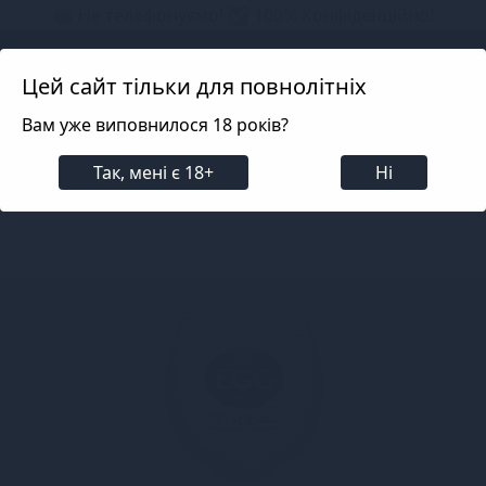
📦 Не телефонуємо! ✅ 100% Конфіденційно!
Search projects
Цей сайт тільки для повнолітніх
Вам уже виповнилося 18 років?
Для чоловіків
Мастурбатори
Покет-мастурбато
Так, мені є 18+
Ні