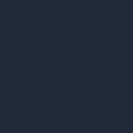
високу еластичність тож підійде для чоловіків з
різними розмірами. Яйце прекрасно
розтягується в довжину до 30 см і набуває
форми пеніса, а тісний натяг і внутрішня
фактура дозволяють пестити одночасно
стовбур і головку. У комплекті з яйцем йде саше
з лубрикантом на водній основі, який
забезпечить ідеальне ковзання. Мастурбатор
дуже компактний, що дозволяє взяти його із
собою в дорогу аби розважити Вас у подорожі.
Як використовувати:
зніміть плівку та
відкрийте упаковку, в якій знаходяться
мастурбатор та саше з лубрикантом. Влийте
лубрикант усередину яйця і нанесіть його по
краях для найкращого ковзання. Надягніть
еластичний мастурбатор на член і отримуйте
задоволення!
Виробник рекомендує користуватися