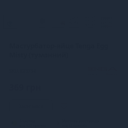
Мастурбатор-яйце Tenga Egg
Misty (туманний)
SKU: E23734
369 грн
Закінчився
3 частин
Миттєва розстрочка
від 123 грн/міс.
від 22 грн/міс.