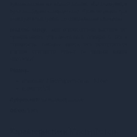
лубрикантами на водній основі, аби стимуляція
була особливо комфортною. Після інтимної гри
очищуйте мастурбатор спеціальним клінером.
Модель
Misty:
має мікроскопічні виступи, які
прикрашають усю внутрішню поверхню. Вони
створюють туманну завісу, яка розтягується
вздовж статевого члена, як велика хмара
насолоди.
Розмір:
довжина: 7 (розтягується до 30 см);
діаметр: 5.3
Лубрикант:
на водяній основі.
Об'єм:
5 мл.
Характеристики
Мастурбатор-