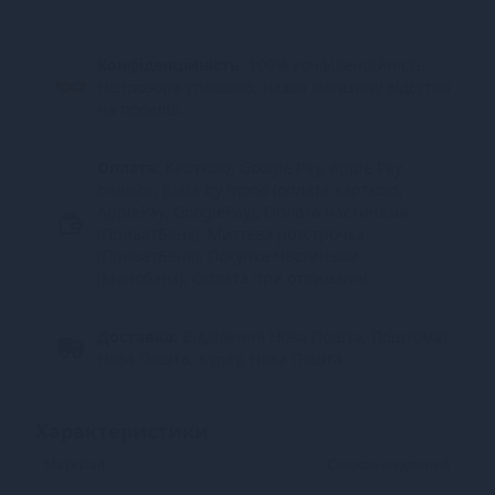
Конфіденційність.
100% конфіденційність.
Непрозора упаковка, назва магазину відсутня
на посилці.
Оплата:
Карткою, Google Pay, Apple Pay
онлайн, plata by mono (оплата карткою,
ApplePay, GooglePay), Оплата частинами
(ПриватБанк), Миттєва розстрочка
(ПриватБанк), Покупка Частинами
(Монобанк), Оплата при отриманні
Доставка:
Відділення Нова Пошта, Поштомат
Нова Пошта, Кур’єр Нова Пошта
Характеристики
Матеріал
Силікон медичний