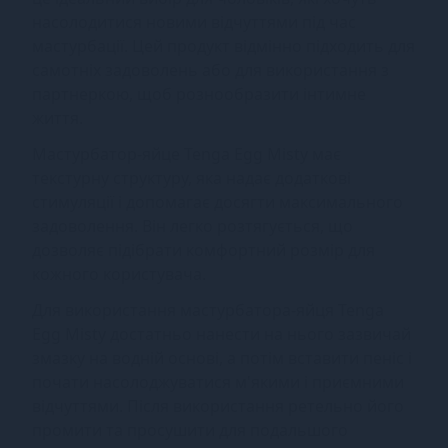
насолодитися новими відчуттями під час
мастурбації. Цей продукт відмінно підходить для
самотніх задоволень або для використання з
партнеркою, щоб рознообразити інтимне
життя.
Мастурбатор-яйце Tenga Egg Misty має
текстурну структуру, яка надає додаткові
стимуляції і допомагає досягти максимального
задоволення. Він легко розтягується, що
дозволяє підібрати комфортний розмір для
кожного користувача.
Для використання мастурбатора-яйця Tenga
Egg Misty достатньо нанести на нього зазвичай
змазку на водній основі, а потім вставити пеніс і
почати насолоджуватися м'якими і приємними
відчуттями. Після використання ретельно його
промити та просушити для подальшого