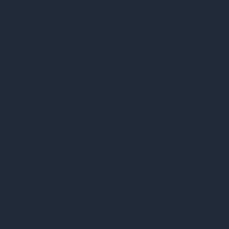
того, його компактний розмір і легкість
зберігання роблять його ідеальним вибором
для подорожей або використання вдома.
Мастурбатор-яйце Tenga Egg Misty забезпечує
інтенсивні відчуття завдяки своєму текстурному
внутрішньому покриттю, яке дозволяє вам
насолоджуватися максимальним задоволенням.
Купуючи цей товар в нашому магазині, ви
можете бути впевнені в його якості та
ефективності.
Рекомендації з використання
Мастурбатор-яйце Tenga Egg
Misty (туманний)
Мастурбатор-яйце Tenga Egg Misty (туманний) -
це ідеальний вибір для чоловіків, які хочуть