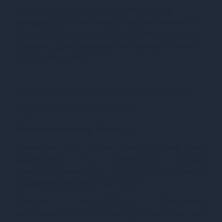
Туманний дизайн Tenga Egg Misty додає
загадковості та екзотики до вашого інтимного
життя. Цей компактний мастурбатор ідеально
підходить для подорожей або використання в
будь-який момент.
Опис
Мастурбатор-яйце Tenga
Egg Misty (туманний)
Мастурбатор-яйце Tenga Egg
Маленьке яйце зможе принести вам масу
задоволення та перетворить процес
самозадоволення або парні еротичні ігри на
справжню симфонію пристрасті.
Японські мастурбатори Тенга-яєчка
виготовлені з дуже ніжного матеріалу, що має