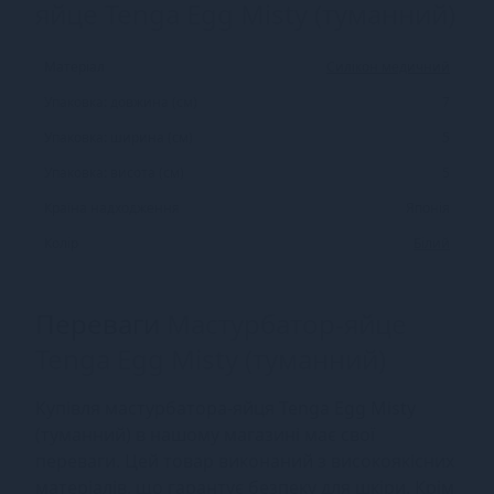
яйце Tenga Egg Misty (туманний)
Матеріал
Силікон медичний
Упаковка: довжина (см)
7
Упаковка: ширина (см)
5
Упаковка: висота (см)
5
Країна надходження
Японія
Колір
Білий
Переваги
Мастурбатор-яйце
Tenga Egg Misty (туманний)
Купівля мастурбатора-яйця Tenga Egg Misty
(туманний) в нашому магазині має свої
переваги. Цей товар виконаний з високоякісних
матеріалів, що гарантує безпеку для шкіри. Крім