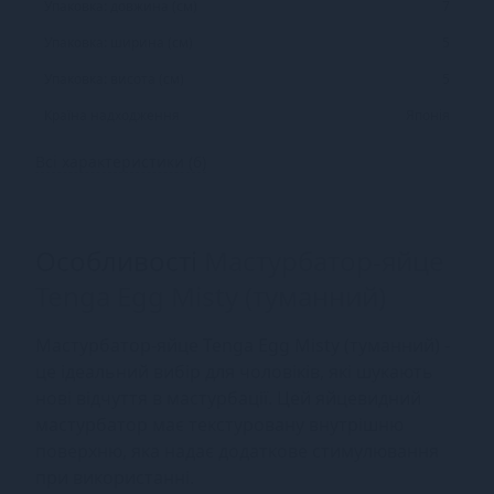
Упаковка: довжина (см)
7
Упаковка: ширина (см)
5
Упаковка: висота (см)
5
Країна надходження
Японія
Всі характеристики (6)
Особливості
Мастурбатор-яйце
Tenga Egg Misty (туманний)
Мастурбатор-яйце Tenga Egg Misty (туманний) -
це ідеальний вибір для чоловіків, які шукають
нові відчуття в мастурбації. Цей яйцевидний
мастурбатор має текстуровану внутрішню
поверхню, яка надає додаткове стимулювання
при використанні.