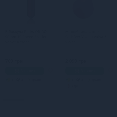
Віброкуля Rocks Off RO-
Мінівібромасажер
90mm 10 Speed ​​Scarlet
Satisfyer Viva la Vulva 3
Velvet матова
Violet
769 грн
2 099 грн
В кошик
В кошик
3
2
Кредит
4
3
Кредит
0 грн.