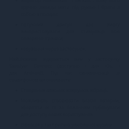
вібратор невеликий і легкий , тому його
зручно завжди мати під рукою і брати з
собою в поїздки;
потужний двигун дає змогу
використовувати для стимуляції всю
поверхню іграшки;
керування через застосунок.
Найцікавіше відкриється вам у застосунку
Satisfyer Connect (доступно і для
iOs
, і
для
Android
). Під час синхронізації зі
смартфоном ви отримаєте:
Створення власних візерунків вібрації.
Можливість створювати власні патерни,
зберігати їх та за бажанням публікувати
для доступу інших користувачів.
Вібрація у такт ритмів улюбленої музики