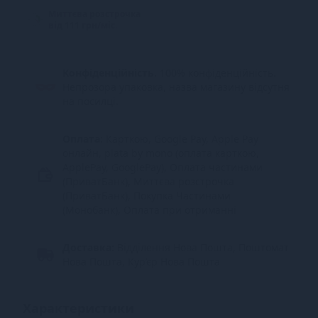
Миттєва розстрочка
від 111 грн/міс.
Конфіденційність.
100% конфіденційність.
Непрозора упаковка, назва магазину відсутня
на посилці.
Оплата:
Карткою, Google Pay, Apple Pay
онлайн, plata by mono (оплата карткою,
ApplePay, GooglePay), Оплата частинами
(ПриватБанк), Миттєва розстрочка
(ПриватБанк), Покупка Частинами
(Монобанк), Оплата при отриманні
Доставка:
Відділення Нова Пошта, Поштомат
Нова Пошта, Кур’єр Нова Пошта
Характеристики