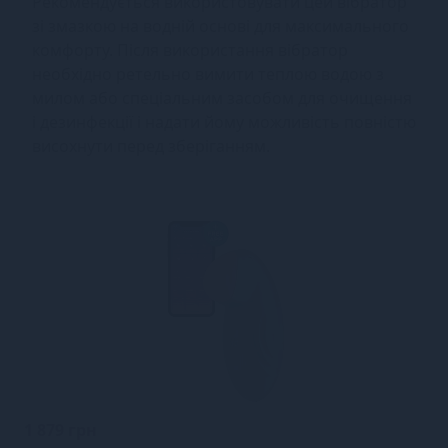
Рекомендується використовувати цей вібратор
зі змазкою на водній основі для максимального
комфорту. Після використання вібратор
необхідно ретельно вимити теплою водою з
милом або спеціальним засобом для очищення
і дезинфекції і надати йому можливість повністю
висохнути перед зберіганням.
1 879 грн