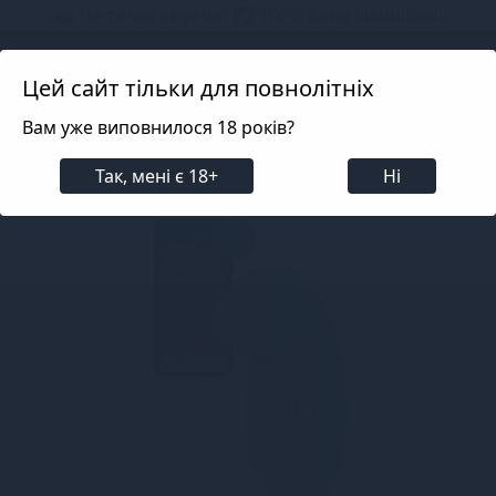
📦 Не телефонуємо! ✅ 100% Конфіденційно!
Search projects
Цей сайт тільки для повнолітніх
Вам уже виповнилося 18 років?
Для жінок
Вібратори
Кліторальні вібратори та 
Так, мені є 18+
Ні