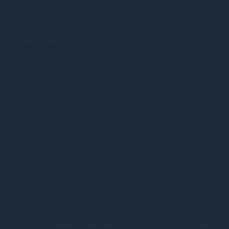
партнеру або партнерці. Повністю
водонепроникний- водостійкість: IPX7 (можна
занурювати під воду).
Характеристика:
виготовлений з якісних матеріалів,
покритий ніжним силіконом, приємним на
дотик;
1 потужний мотор
12 режимів вібрації без під’єднання до
смартфона: є рівні вібрації різної
інтенсивності, і ритмічні;
працює до 1 години без заряджання;
повністю водонепроникний (IPX7), так що
чудово впорається із завданням
задовольняти вас у ванній або душі.