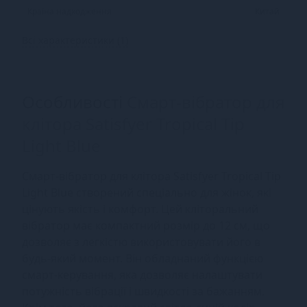
Країна надходження
Китай
Всі характеристики (1)
Особливості
Смарт-вібратор для
клітора Satisfyer Tropical Tip
Light Blue
Смарт-вібратор для клітора Satisfyer Tropical Tip
Light Blue створений спеціально для жінок, які
цінують якість і комфорт. Цей кліторальний
вібратор має компактний розмір до 12 см, що
дозволяє з легкістю використовувати його в
будь-який момент. Він обладнаний функцією
смарт-керування, яка дозволяє налаштувати
потужність вібрації і швидкості за бажанням.