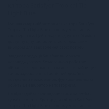
клітора Satisfyer Tropical Tip
Light Blue
Купівля смарт-вібратора для клітора Satisfyer
Tropical Tip Light Blue в нашому магазині має
свої переваги. Цей товар поєднує в собі якість і
доступну ціну, що робить його ідеальним
вибором для задоволення своїх потреб.
Завдяки продукції Satisfyer ви можете
насолоджуватися бездоганною роботою
вібрації, яка допоможе вам досягти найвищих
точок задоволення. Тропічний дизайн в
поєднанні з неймовірною функціональністю
робить цей вібратор неповторним.
Не відкладайте своє задоволення на потім -
купуйте смарт-вібратор для клітора Satisfyer
Tropical Tip Light Blue в нашому магазині вже