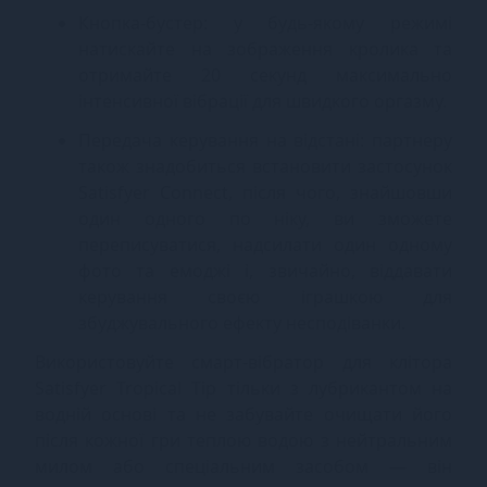
Кнопка-бустер: у будь-якому режимі
натискайте на зображення кролика та
отримайте 20 секунд максимально
інтенсивної вібрації для швидкого оргазму.
Передача керування на відстані: партнеру
також знадобиться встановити застосунок
Satisfyer Connect, після чого, знайшовши
один одного по ніку, ви зможете
переписуватися, надсилати один одному
фото та емоджі і, звичайно, віддавати
керування своєю іграшкою для
збуджувального ефекту несподіванки.
Використовуйте смарт-вібратор для клітора
Satisfyer Tropical Tip тільки з лубрикантом на
водній основі та не забувайте очищати його
після кожної гри теплою водою з нейтральним
милом або спеціальним засобом — він