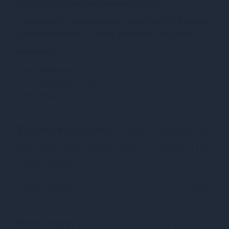
прослужить вам максимально довго.
У комплекті постачається магнітний USB-кабель
для заряджання, а також докладна інструкція.
Розміри:
Довжина: 8,5 см.
Ширина: 4,3 см.
Маса: 62 гр.
Характеристики
Смарт-вібратор
для клітора Satisfyer Tropical Tip
Light Blue
Країна надходження
Китай
Переваги
Смарт-вібратор для