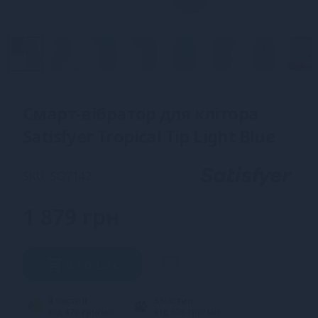
Смарт-вібратор для клітора
Satisfyer Tropical Tip Light Blue
SKU: SO7142
1 879 грн
В кошик
4 частин
3 частин
від 470 грн/міс.
від 626 грн/міс.