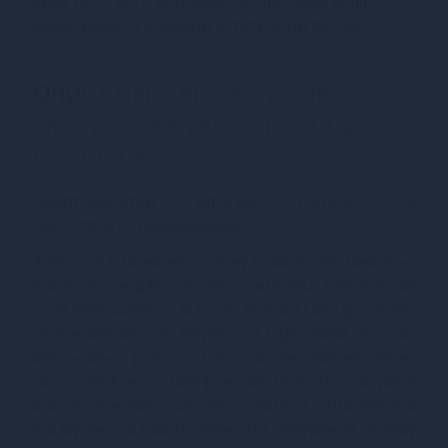
Крім того, його яскравий світло-синій колір
надає йому особливий естетичний вигляд.
Опис
Смарт-вібратор для
клітора Satisfyer Tropical Tip
Light Blue
Смарт-вібратор Satisfyer Tropical Tip
Light просто неймовірний!
Зовні схожий на екзотичну пташку, він ідеально
підходить як для точкової стимуляції клітора, так
і для вібраційного масажу вульви і входу у піхву.
Потужний мотор вібрує у 12 режимах під час
автономної роботи, і під час керування через
застосунок на смартфоні ви можете створити
власні режими, насолоджуватися стимуляцією
під музику та навіть передати керування своєму