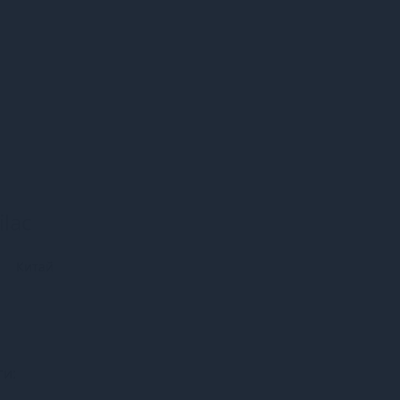
ilac
Китай
ги: