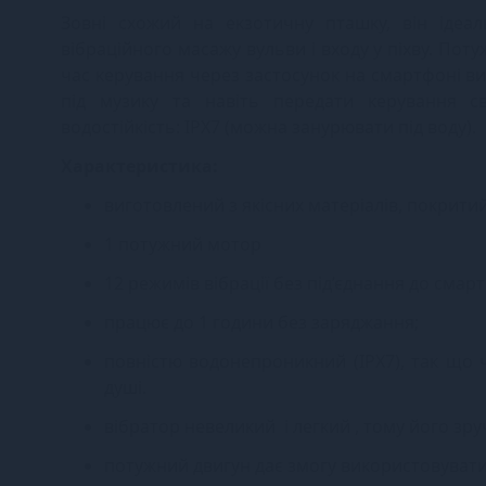
Зовні схожий на екзотичну пташку, він ідеаль
вібраційного масажу вульви і входу у піхву. Пот
час керування через застосунок на смартфоні в
під музику та навіть передати керування с
водостійкість: IPX7 (можна занурювати під воду).
Характеристика:
виготовлений з якісних матеріалів, покрити
1 потужний мотор
12 режимів вібрації без під’єднання до смартфо
працює до 1 години без заряджання;
повністю водонепроникний (IPX7), так що 
душі.
вібратор невеликий і легкий , тому його зру
потужний двигун дає змогу використовувати