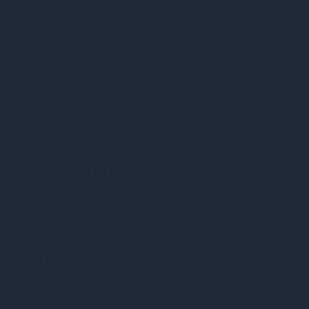
У комплекті постачається магнітний USB-кабель д
Розміри:
Довжина: 8,5 см.
Ширина: 4,3 см.
Маса: 62 гр.
Характеристики
Смарт-вібратор дл
Країна надходження
Переваги
Смарт-вібратор для кліто
Придбання смарт-вібратора для клітора Satisfyer T