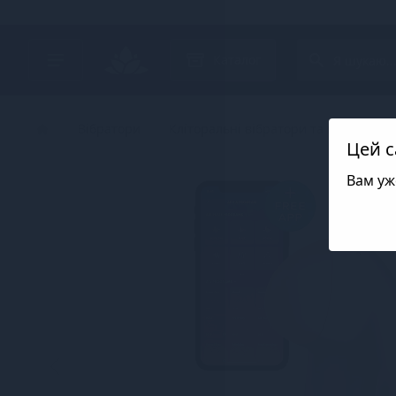
Search project
Каталог
Вібратори
Кліторальні вібратори та вібропулі (
Цей с
Вам уж