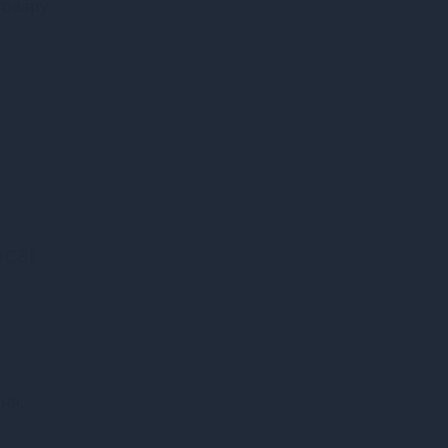
товару.
ical
ня.