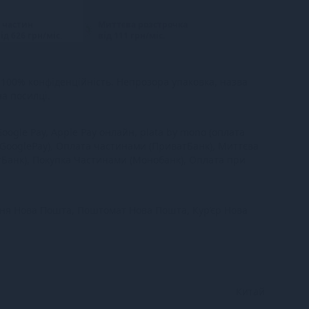
 частин
Миттєва розстрочка
ід 626 грн/міс.
від 111 грн/міс.
100% конфіденційність. Непрозора упаковка, назва
на посилці.
oogle Pay, Apple Pay онлайн, plata by mono (оплата
 GooglePay), Оплата частинами (ПриватБанк), Миттєва
тБанк), Покупка Частинами (Монобанк), Оплата при
ння Нова Пошта, Поштомат Нова Пошта, Кур’єр Нова
Китай