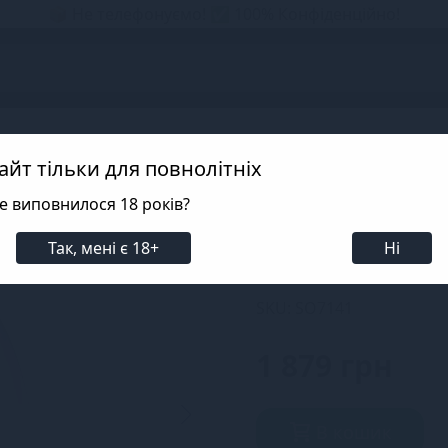
📦 Не телефонуємо! ✅ 100% Конфіденційно!
s
до 12см)
Кліторальні вібратори та вібропулі (до 12см) Satisfy
айт тільки для повнолітніх
е виповнилося 18 років?
Смарт-вібратор д
Light Lilac
Так, мені є 18+
Ні
SKU: SO7141
1 879 грн
В кошик