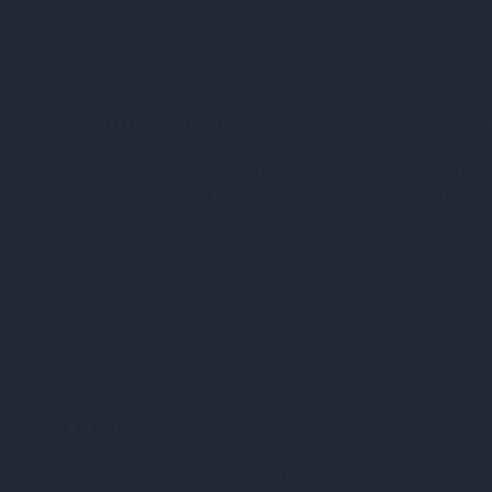
Особливості
Смарт-вібратор для кл
Смарт-вібратор для клітора Satisfyer Tropical Tip 
призначений для задоволення жіночих потреб. Це
неймовірних оргазмів.
Він має компактний розмір і легко поміщається в
різноманітні режими вібрації, які дозволяють на
Будьте впевнені, що з Satisfyer Tropical Tip Light
відчували. Придбайте цей чудовий вібратор вже сь
Опис
Смарт-вібратор для клітора Sa
Смарт-вібратор Satisfyer Tropical Tip Light прост