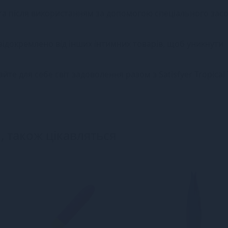
та після використанням за допомогою спеціального зас
, відокремлено від інших інтимних товарів, щоб уникнути
е для себе світ задоволення разом з Satisfyer Tropical T
, також цікавляться