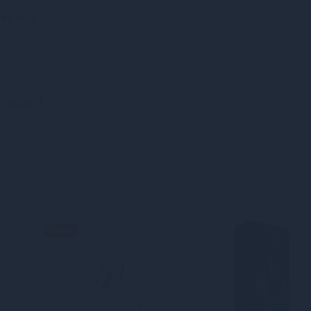
обу або
ip Light
-15%