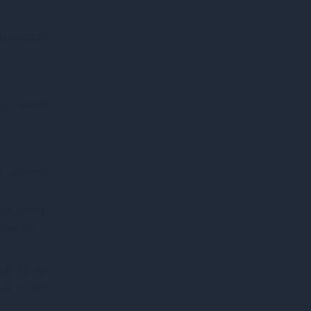
хронізації
пу інших
0 секунд
ct, після
емоджі і,
ові та не
ом — він