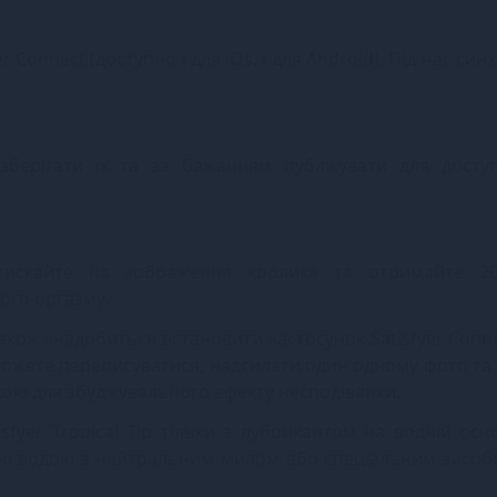
er Connect (доступно і для
iOs
, і для
Android
). Під час син
зберігати їх та за бажанням публікувати для досту
атискайте на зображення кролика та отримайте 2
ого оргазму.
акож знадобиться встановити застосунок Satisfyer Conne
можете переписуватися, надсилати один одному фото та 
кою для збуджувального ефекту несподіванки.
sfyer Tropical Tip тільки з лубрикантом на водній осн
ою водою з нейтральним милом або спеціальним засоб