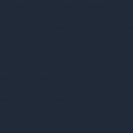
но підходить як для точкової стимуляції клітора, т
ужний мотор вібрує у 12 режимах під час автономної робо
и можете створити власні режими, насолоджуватися сти
воєму партнеру або партнерці. Повністю водонепр
й ніжним силіконом, приємним на дотик;
на: є рівні вібрації різної інтенсивності, і ритмічні;
чудово впорається із завданням задовольняти вас у ва
чно завжди мати під рукою і брати з собою в поїздки;
 для стимуляції всю поверхню іграшки;