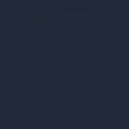
ак і для
Конфіденційність.
100%
ти, і під
конфіденційність. Непрозора
муляцією
упаковка, назва магазину
оникний-
відсутня на посилці.
нній або