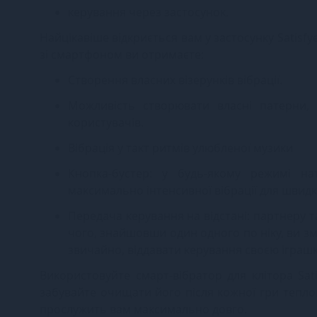
керування через застосунок.
Найцікавіше відкриється вам у застосунку Satisfy
зі смартфоном ви отримаєте:
Створення власних візерунків вібрації.
Можливість створювати власні патерни, 
користувачів.
Вібрація у такт ритмів улюбленої музики
Кнопка-бустер: у будь-якому режимі н
максимально інтенсивної вібрації для швидк
Передача керування на відстані: партнеру т
чого, знайшовши один одного по ніку, ви з
звичайно, віддавати керування своєю іграш
Використовуйте смарт-вібратор для клітора Sati
забувайте очищати його після кожної гри тепл
прослужить вам максимально довго.