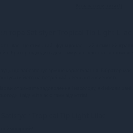
Всі характеристики (1)
ітора Satisfyer Tropical Tip Light Lilac
Light Lilac - це стильний і функціональний інтимний іграш
й вібратор підходить для стимуляції клітора і допоможе
 руці, що забезпечує зручне користування. Вібратор має
лаштувати його на потрібний рівень інтенсивності.
 Lilac ви отримаєте задоволення і насолоду, які ніколи ран
огодні і відчуйте всю гаму відчуттів!
tisfyer Tropical Tip Light Lilac
о неймовірний!