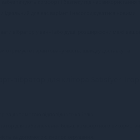
ів забезпечують комфорт і безпеку під час використання 
йти ідеальний для вас варіант і насолоджуватися новими
вати вібратор у ванні або душі, розширюючи межі вашої
и отримуєте гарантовану якість, швидку доставку та
рт-вібратор для клітора Satisfyer Trop
ор за допомогою відповідного кабелю.
вібратор для забезпечення більш комфортного використан
вність за допомогою кнопок керування.