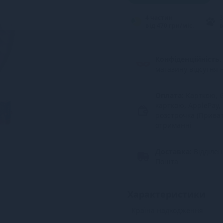
4 частин
3
від 470 грн/міс.
в
Конфіденційність.
магазину відсутня 
Оплата:
Карткою, G
карткою, ApplePay,
розстрочка (Прива
отриманні
Доставка:
Відділе
Пошта
Характеристики
Країна надходження