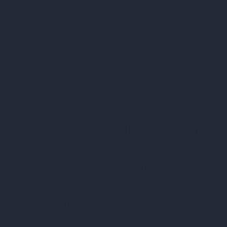
- Інноваційний дизайн та висока якість матеріал
- Різноманітність режимів вібрації дозволяє зна
вібраційними враженнями.
- Водонепроникний корпус дозволяє використову
інтимної фантазії.
- Придбавши смарт-вібратор у нашому магазині, в
конфіденційність у обслуговуванні.
Рекомендації з використання
Сма
Tip Light Lilac
Рекомендації щодо використання:
1. Перед першим використанням зарядіть вібрат
2. Нанесіть відповідну кількість лубриканту на 
3. Виберіть потрібний режим вібрації та інтенси