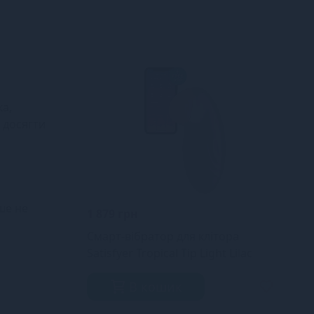
ка,
 досягти
іше не
1 879 грн
Смарт-вібратор для клітора
Satisfyer Tropical Tip Light Lilac
В кошик