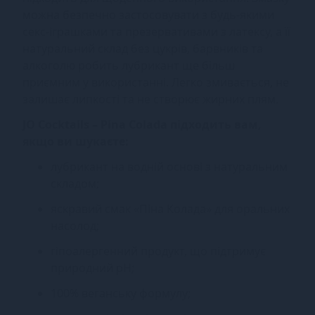
можна безпечно застосовувати з будь-якими
секс-іграшками та презервативами з латексу, а її
натуральний склад без цукрів, барвників та
алкоголю робить лубрикант ще більш
приємним у використанні. Легко змивається, не
залишає липкості та не створює жирних плям.
JO Cocktails – Pina Colada підходить вам,
якщо ви шукаєте:
лубрикант на водній основі з натуральним
складом;
яскравий смак «Піна Колада» для оральних
насолод;
гіпоалергенний продукт, що підтримує
природний pH;
100% веганську формулу;