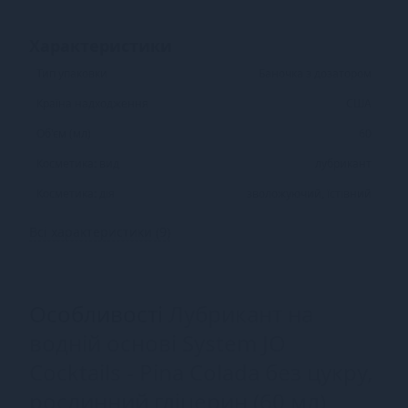
Характеристики
Тип упаковки
Баночка з дозатором
Країна надходження
США
Об'єм (мл)
60
Косметика: вид
лубрикант
Косметика: дія
зволожуючий, їстівний
Всі характеристики (9)
Особливості
Лубрикант на
водній основі System JO
Cocktails - Pina Colada без цукру,
рослинний гліцерин (60 мл)