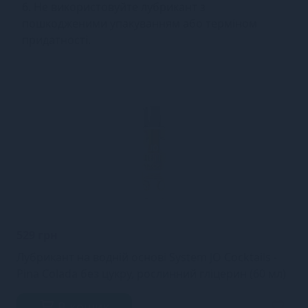
6. Не використовуйте лубрикант з
пошкодженими упакуванням або терміном
придатності.
529 грн
Лубрикант на водній основі System JO Cocktails -
Pina Colada без цукру, рослинний гліцерин (60 мл)
В кошик