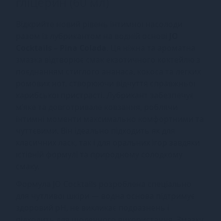
гліцерин (60 мл)
Відкрийте новий рівень інтимної насолоди
разом із лубрикантом на водній основі
JO
Cocktails – Pina Colada
. Ця ніжна та ароматна
змазка відтворює смак екзотичного коктейлю з
поєднанням стиглого ананаса, кокоса та легких
ромових нот, створюючи відчуття справжньої
карибської пристрасті. Лубрикант забезпечує
м’яке та довготривале ковзання, роблячи
інтимні моменти максимально комфортними та
чуттєвими. Він ідеально підходить як для
класичних ласк, так і для оральних ігор завдяки
їстівній формулі та природному солодкому
смаку.
Формула JO Cocktails розроблена спеціально
для чутливої шкіри — водна основа підтримує
здоровий pH, не викликає подразнень і
підходить для щоденного використання. Змазку