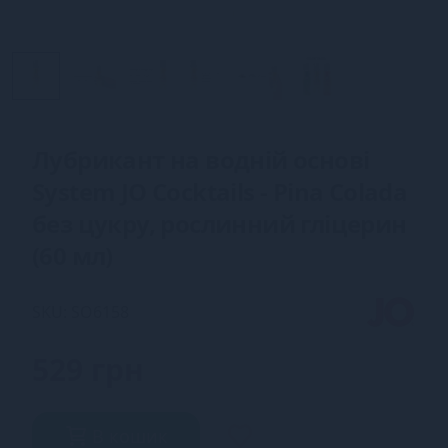
Лубрикант на водній основі
System JO Cocktails - Pina Colada
без цукру, рослинний гліцерин
(60 мл)
SKU: SO6158
529 грн
В кошик