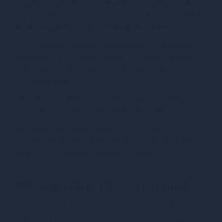
- Цей продукт виготовлений на водній основі,
що робить його ідеальним для використання зі
всіма видами іграшок і презервативами.
- Рослинний гліцерин, який входить до складу
лубриканта, зволожує шкіру і створює гладку
текстуру для комфортного використання під час
інтимних ігор.
- Аромат і смак Pina Colada надає особливого
колориту вашим інтимним моментам.
- Купівля продукції System JO Cocktails - Pina
Colada без цукру в нашому магазині гарантує
вам якість і безпеку використання.
Рекомендації з використання
Лубрикант на водній основі
System JO Cocktails - Pina Colada