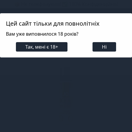
📦 Не телефонуємо! ✅ 100% Конфіденційно!
Search projects
Цей сайт тільки для повнолітніх
Вам уже виповнилося 18 років?
Лубриканти
Смакові (оральні)
Смакові (оральні
Так, мені є 18+
Ні