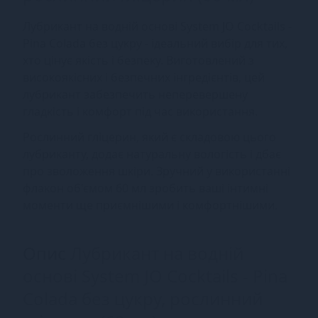
Лубрикант на водній основі System JO Cocktails -
Pina Colada без цукру - ідеальний вибір для тих,
хто цінує якість і безпеку. Виготовлений з
високоякісних і безпечних інгредієнтів, цей
лубрикант забезпечить неперевершену
гладкість і комфорт під час використання.
Рослинний гліцерин, який є складовою цього
лубриканту, додає натуральну вологість і дбає
про зволоження шкіри. Зручний у використанні
флакон об'ємом 60 мл зробить ваші інтимні
моменти ще приємнішими і комфортнішими.
Опис
Лубрикант на водній
основі System JO Cocktails - Pina
Colada без цукру, рослинний