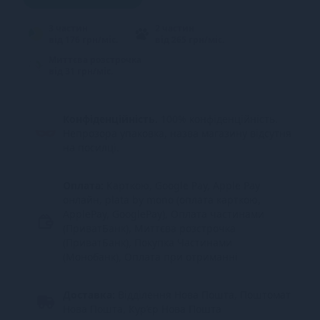
3 частин
2 частин
від 176 грн/міс.
від 265 грн/міс.
Миттєва розстрочка
від 31 грн/міс.
Конфіденційність.
100% конфіденційність.
Непрозора упаковка, назва магазину відсутня
на посилці.
Оплата:
Карткою, Google Pay, Apple Pay
онлайн, plata by mono (оплата карткою,
ApplePay, GooglePay), Оплата частинами
(ПриватБанк), Миттєва розстрочка
(ПриватБанк), Покупка Частинами
(Монобанк), Оплата при отриманні
Доставка:
Відділення Нова Пошта, Поштомат
Нова Пошта, Кур’єр Нова Пошта