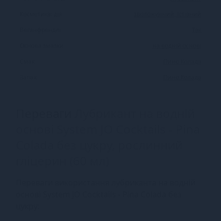
Косметика: дія
зволожуючий, їстівний
Веганфрендлі
Так
Основа змазки
на водній основі
Смак
Пино Колада
Запах
Пино Колада
Переваги
Лубрикант на водній
основі System JO Cocktails - Pina
Colada без цукру, рослинний
гліцерин (60 мл)
Переваги використання лубриканта на водній
основі System JO Cocktails - Pina Colada без
цукру: