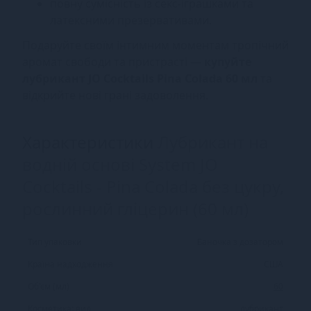
повну сумісність із секс-іграшками та
латексними презервативами.
Подаруйте своїм інтимним моментам тропічний
аромат свободи та пристрасті —
купуйте
лубрикант JO Cocktails Pina Colada 60 мл
та
відкрийте нові грані задоволення.
Характеристики
Лубрикант на
водній основі System JO
Cocktails - Pina Colada без цукру,
рослинний гліцерин (60 мл)
Тип упаковки
Баночка з дозатором
Країна надходження
США
Об'єм (мл)
60
Косметика: вид
лубрикант