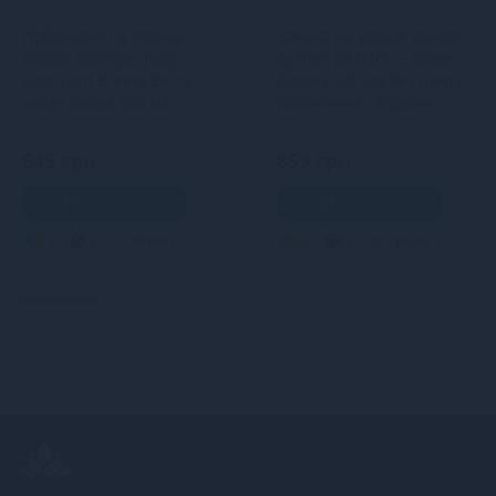
Лубрикант на водній
Змазка на водній основі
основі Satisfyer Juicy
System JO H2O — Green
Lubricant Breezy Berry
Apple (120 мл) без цукру,
water based 300 мл
рослинний гліцерин
649 грн
859 грн
В кошик
В кошик
3
2
Кредит
3
2
Кредит