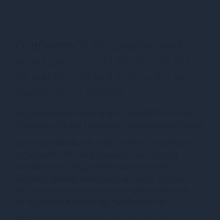
Особливості
Збуджувальний
крем для сосків EXSENS Oh My
Strawberry (8 мл) з жожоба та
олією ши, їстівний
Збуджувальний крем для сосків EXSENS Oh My
Strawberry (8 мл) з жожоба та олією ши, їстівний
Цей збуджувальний крем містить натуральні
інгредієнти, такі як жожоба та олія ши, що
допомагають збуджувати ерогенні зони.
Завдяки своєму смаковому аромату полуниці,
він додатково стимулює сенсорні рецептори,
збільшуючи відчуття від приближення.
EXSENS Oh My Strawberry підійде як для