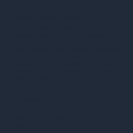
Крем знаходиться всередині пластикової
полунички. Зроблено у Франції!
Склад: Aqua (Water), Helianthus Annuus
(Sunflower) Seed Oil, Glycerin, Polyglyceryl-6
Distearate, Cera Alba (Beeswax), Sodium Acrylates
Copolymer, Aroma, Butyrospermum Parkii (Shea)
Butter, Tocopherol, Jojoba Esters, Lecithin,
Potassium Sorbate , Sodium Benzoate, Sodium
Saccharin, Citric Acid, Cetyl Alcohol, Polyglyceryl-3
Beeswax, Xanthan Gum, Benzyl Alcohol.
Переваги
Збуджувальний крем
для сосків EXSENS Oh My
Strawberry (8 мл) з жожоба та
олією ши, їстівний