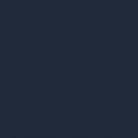
Купуючи збуджувальний крем для сосків EXSENS
Oh My Strawberry (8 мл) у нашому магазині, ви
отримуєте багато переваг. Цей крем містить
жожоба та олію ши, які не тільки допомагають
підвищити чутливість, але й зволожують шкіру.
Крім того, він має приємний аромат полуниці,
який додасть нових відчуттів у ваші ігри.
Рекомендації з використання
Збуджувальний крем для сосків
EXSENS Oh My Strawberry (8 мл)
з жожоба та олією ши, їстівний
Збуджувальний крем для сосків EXSENS Oh My
Strawberry (8 мл) з жожоба та олією ши є
ідеальним вибором для тих, хто бажає
збільшити чутливість своїх сосків. Завдяки