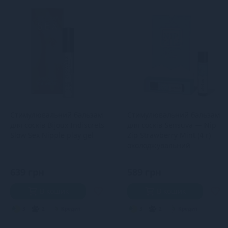
Стимулювальний бальзам
Стимулювальний бальзам
для сосків Bijoux Indiscrets
для сосків Sensuva — Nip
Slow Sex Nipple play gel
Zip Strawberry Mint (4 г)
охолоджувальний
639 грн
589 грн
В кошик
В кошик
3
2
Кредит
3
2
Кредит