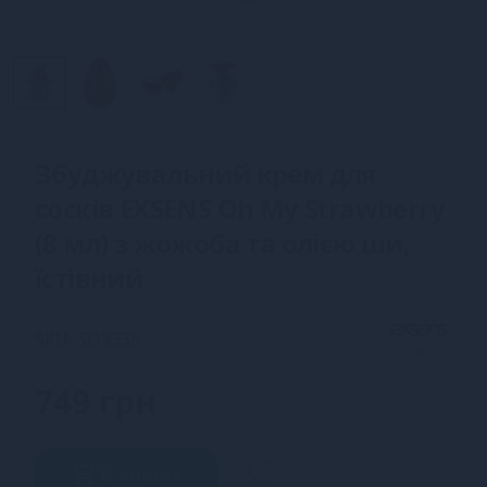
Збуджувальний крем для
сосків EXSENS Oh My Strawberry
(8 мл) з жожоба та олією ши,
їстівний
SKU: SO3335
749 грн
В кошик