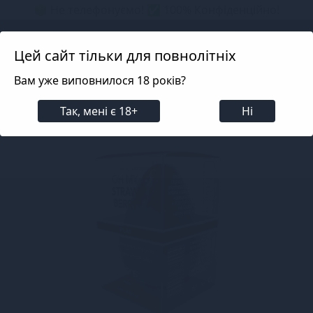
📦 Не телефонуємо! ✅ 100% Конфіденційно!
Search projects
Цей сайт тільки для повнолітніх
Вам уже виповнилося 18 років?
Косметика
Стимулювальні засоби та пролонгатори
Так, мені є 18+
Ні