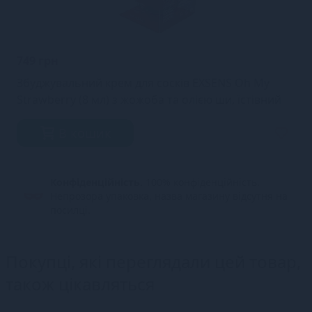
749 грн
Збуджувальний крем для сосків EXSENS Oh My
Strawberry (8 мл) з жожоба та олією ши, їстівний
В кошик
Конфіденційність.
100% конфіденційність.
Непрозора упаковка, назва магазину відсутня на
посилці.
Покупці, які переглядали цей товар,
також цікавляться