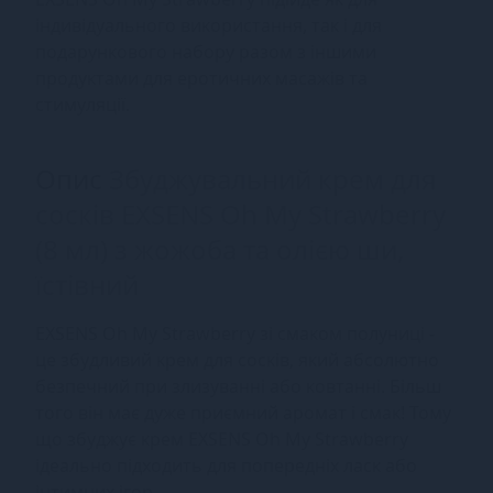
індивідуального використання, так і для
подарункового набору разом з іншими
продуктами для еротичних масажів та
стимуляції.
Опис
Збуджувальний крем для
сосків EXSENS Oh My Strawberry
(8 мл) з жожоба та олією ши,
їстівний
EXSENS Oh My Strawberry зі смаком полуниці -
це збудливий крем для сосків, який абсолютно
безпечний при злизуванні або ковтанні. Більш
того він має дуже приємний аромат і смак! Тому
що збуджує крем EXSENS Oh My Strawberry
ідеально підходить для попередніх ласк або
інтимних ігор.