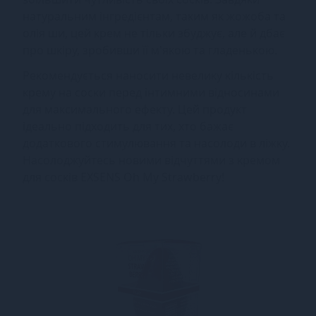
натуральним інгредієнтам, таким як жожоба та
олія ши, цей крем не тільки збуджує, але й дбає
про шкіру, зробивши її м'якою та гладенькою.
Рекомендується наносити невелику кількість
крему на соски перед інтимними відносинами
для максимального ефекту. Цей продукт
ідеально підходить для тих, хто бажає
додаткового стимулювання та насолоди в ліжку.
Насолоджуйтесь новими відчуттями з кремом
для сосків EXSENS Oh My Strawberry!