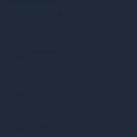
3 частин
2 частин
від 250 грн/міс.
від 375 грн/міс.
Миттєва розстрочка
від 44 грн/міс.
Конфіденційність.
100% конфіденційність.
Непрозора упаковка, назва магазину відсутня
на посилці.
Оплата:
Карткою, Google Pay, Apple Pay
онлайн, plata by mono (оплата карткою,
ApplePay, GooglePay), Оплата частинами
(ПриватБанк), Миттєва розстрочка
(ПриватБанк), Покупка Частинами
(Монобанк), Оплата при отриманні
Доставка:
Відділення Нова Пошта, Поштомат
Нова Пошта, Кур’єр Нова Пошта