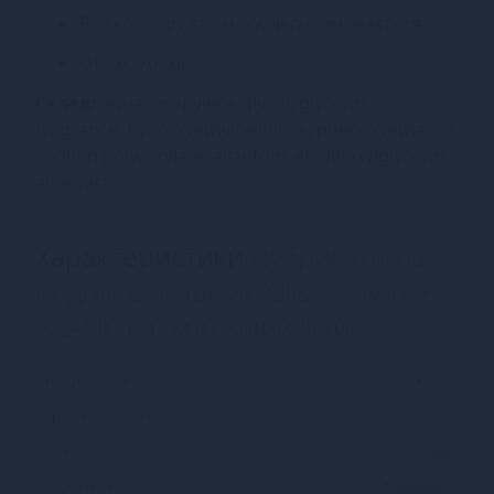
Без кольору та смаку, легко змивається
Об’єм: 70 мл
Склад:
aqua, propylene glycol, glycerin,
fragrance, hydroxyethylcellulose, phenoxyethanol,
sodium polyacrylate, allantoin, ethylhexylglycerin,
aloe vera
Характеристики
Лубрикант на
водній основі MixGliss ZEN THE
BLANC (70 мл) Білий Чай
Тип упаковки
Тюбик
Країна надходження
Франція
Об'єм (мл)
70 мл
Косметика: вид
лубрикант