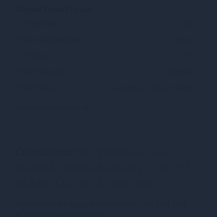
Характеристики
Тип упаковки
Тюбик
Країна надходження
Франція
Об'єм (мл)
70 мл
Косметика: вид
лубрикант
Косметика: дія
ковзання, догляд, зволоження
Всі характеристики (9)
Особливості
Лубрикант на
водній основі MixGliss ZEN THE
BLANC (70 мл) Білий Чай
Лубрикант на водній основі MixGliss ZEN THE
BLANC (70 мл) Білий Чай