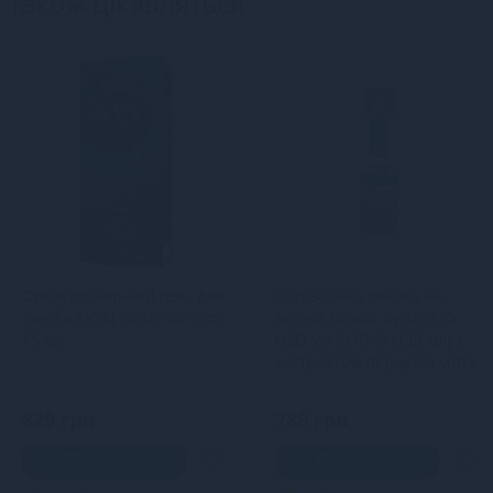
також цікавляться
Стимулювальний гель для
Зігрівальна змазка на
пеніса SKYN Excite for him
водній основі System JO
15 мл
H2O WARMING (120 мл) з
екстрактом перцевої м’яти
829 грн
789 грн
В кошик
В кошик