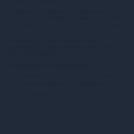
видами секс-іграшок.
Лубрикант допомагає усунути дискомфорт,
викликаний недостатньою природною змазкою,
і забезпечує ніжне, приємне ковзання.
Екстракт
алое та алантоїн
доглядають за шкірою,
живлять її та надають відчуття свіжості і
гармонії. Засіб легко змивається водою і не
залишає слідів на шкірі.
Переваги MixGliss Zen White Tea:
Лубрикант на водній основі — сумісний з
презервативами та секс-іграшками
Легкий аромат зеленого чаю для
приємного розслаблення
Забезпечує комфортне та ніжне ковзання
Доглядає за шкірою завдяки алантоїну та
алое