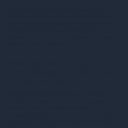
Цей лубрикант створений на водній основі і має
приємний аромат білого чаю. Він забезпечує
тривале ковзання і комфортні відчуття під час
використання. Зручний формат у 70 мл
дозволяє брати з собою в подорожі або в сумку
для вечірнього відпочинку.
Опис
Лубрикант на водній
основі MixGliss ZEN THE BLANC
(70 мл) Білий Чай
MixGliss Zen White Tea 70 мл
— інтимний
лубрикант на водній основі з ніжним ароматом
зеленого чаю. Засіб створений для
комфортного ковзання під час сексу та інтимної
стимуляції, підходить для використання з усіма