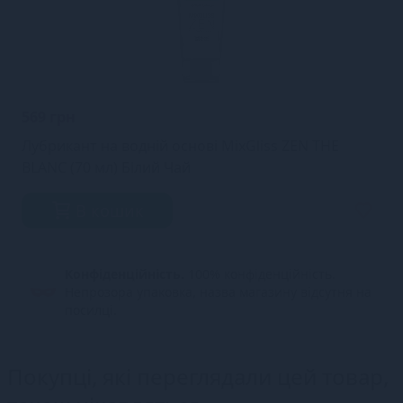
569 грн
Лубрикант на водній основі MixGliss ZEN THE
BLANC (70 мл) Білий Чай
В кошик
Конфіденційність.
100% конфіденційність.
Непрозора упаковка, назва магазину відсутня на
посилці.
Покупці, які переглядали цей товар,