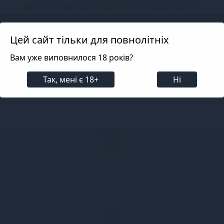
📦 Не телефонуємо! ✅ 100% Конфіденційно!
Search projects
Цей сайт тільки для повнолітніх
Вам уже виповнилося 18 років?
Лубриканти
Лубриканти на водній основі
Лубр
Так, мені є 18+
Ні