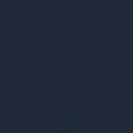
кришка добре закрита, щоб уникнути витоку
продукту.
2. Нанесіть невелику кількість лубриканта на
відповідну ділянку тіла або на секс-іграшку.
3. Рівномірно розподіліть лубрикант для
забезпечення комфортної та гладкої гри.
4. Після використання тщательно замкніть
кришку, щоб запобігти висиханню продукту.
5. Уникайте використання лубриканта на водній
основі разом з латексними презервативами,
щоб уникнути їх пошкодження.