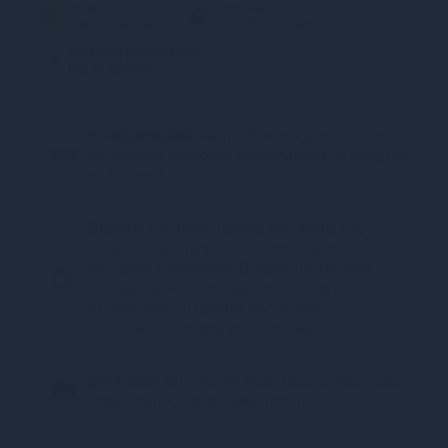
3 частин
2 частин
від 190 грн/міс.
від 285 грн/міс.
Миттєва розстрочка
від 34 грн/міс.
Конфіденційність.
100% конфіденційність.
Непрозора упаковка, назва магазину відсутня
на посилці.
Оплата:
Карткою, Google Pay, Apple Pay
онлайн, plata by mono (оплата карткою,
ApplePay, GooglePay), Оплата частинами
(ПриватБанк), Миттєва розстрочка
(ПриватБанк), Покупка Частинами
(Монобанк), Оплата при отриманні
Доставка:
Відділення Нова Пошта, Поштомат
Нова Пошта, Кур’єр Нова Пошта