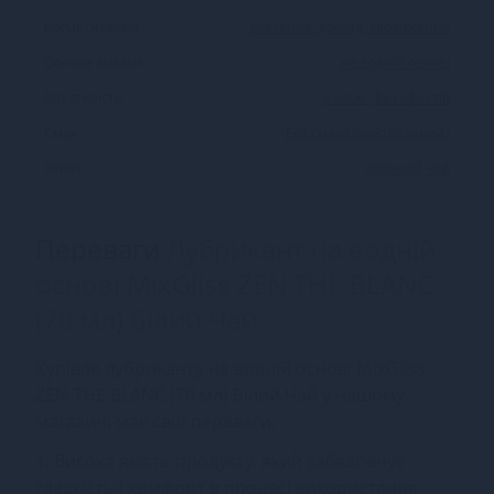
Косметика: дія
ковзання, догляд, зволоження
Основа змазки
на водній основі
Властивість
З алое , Без ефектів
Смак
Без смаку (нейтральний)
Запах
зелений чай
Переваги
Лубрикант на водній
основі MixGliss ZEN THE BLANC
(70 мл) Білий Чай
Купівля лубриканту на водній основі MixGliss
ZEN THE BLANC (70 мл) Білий Чай у нашому
магазині має свої переваги:
1. Висока якість продукту, який забезпечує
гладкість і комфорт в процесі використання.