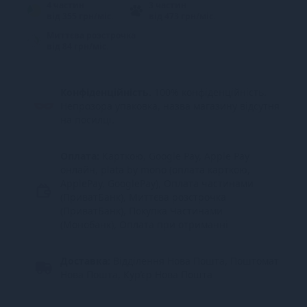
4 частин
3 частин
від 355 грн/міс.
від 473 грн/міс.
Миттєва розстрочка
від 84 грн/міс.
Конфіденційність.
100% конфіденційність.
Непрозора упаковка, назва магазину відсутня
на посилці.
Оплата:
Карткою, Google Pay, Apple Pay
онлайн, plata by mono (оплата карткою,
ApplePay, GooglePay), Оплата частинами
(ПриватБанк), Миттєва розстрочка
(ПриватБанк), Покупка Частинами
(Монобанк), Оплата при отриманні
Доставка:
Відділення Нова Пошта, Поштомат
Нова Пошта, Кур’єр Нова Пошта