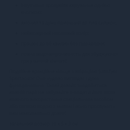
інтуїтивно зрозуміле керування однією
кнопкою;
якісний та дуже приємний до тіла силікон;
неймовірний неоновий колір;
працює до 60 хвилин без підзарядки;
повна водонепроникність для збуджуючої
гри у ванній кімнаті!
Подвійне ерекційне кільце з вібрацією Satisfyer
Spectacular Duo чудово виглядає і дуже
функціональне. Такий девайс знадобиться
кожній парі! Не забувайте очищати його після
кожного використання спеціальним засобом
або теплою водою з милом і воно прослужить
вам максимально довго!
загальний розмір 10 х 5 х 3 см