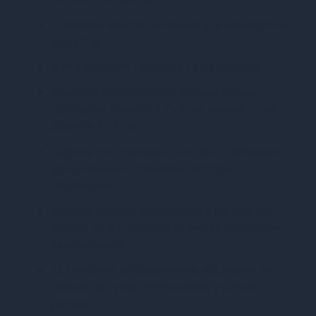
особливо еластичні кільця для комфортних
відчуттів;
м'яка фіксація, приємна та ефективна;
відмінно розтягується: більше кільце
підійде на діаметр 3,7 - 6 см, менше — на
діаметр 3 - 5 см;
широка текстурована частина з вібрацією
для розкішної стимуляції клітора
партнерки;
вібрації чудово передаються на широкі
кільця, то ж і партнер отримає додаткове
задоволення!
12 глибоких віброрежимів: від рівних та
ніжних до супер інтенсивних у різних
ритмах;