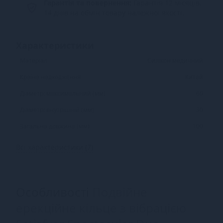
Гарантія та повернення:
Гарантія 12 місяців.
14 днів на обмін товару належної якості.
Характеристики
Матеріал
Силікон медичний
Країна надходження
Китай
Діаметр: максимальний (мм)
60
Діаметр: внутрішній (мм)
30
Загальна довжина (мм)
100
Всі характеристики (7)
Особливості
Подвійне
ерекційне кільце з вібрацією