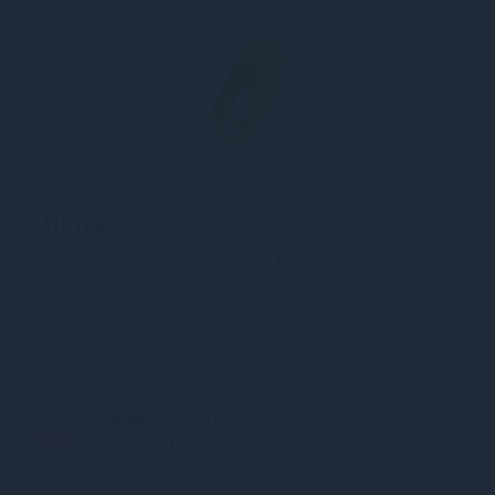
1 419 грн
Подвійне ерекційне кільце з вібрацією Satisfyer
Spectacular Duo
Закінчився
Конфіденційність.
100% конфіденційність.
Непрозора упаковка, назва магазину відсутня на
посилці.