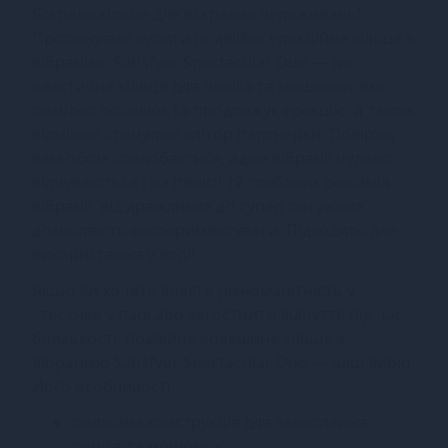
Яскраве кільце для яскравих переживань!
Пропонуємо купити подвійне ерекційне кільце з
вібрацією Satisfyer Spectacular Duo — це
еластичне кільце для пеніса та мошонки, яке
помітно посилює та продовжує ерекцію, а також
відмінно стимулює клітор партнерки. Повірте,
вам обом сподобається, адже вібрації чудово
відчуваються і на пенісі! 12 глибоких режимів
вібрації, від дражливих до супер потужних,
дозволяють експериментувати. Підходить для
використання у воді!
Якщо ви хочете внести різноманітність у
стосунки у парі або загострити відчуття під час
близькості, подвійне ерекційне кільце з
вібрацією Satisfyer Spectacular Duo — ваш вибір.
Його особливості:
подвійна конструкція для захоплення
пеніса та мошонки;