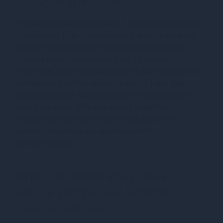
Satisfyer Spectacular Duo
Подвійне ерекційне кільце з вібрацією Satisfyer
Spectacular Duo призначене для чоловіків, які
бажають підвищити сексуальну виразність і
продовжити задоволення від інтимних
стосунків. Це кільце виконане з високоякісного
матеріалу, який не шкодить шкірі, і має два
різних розміри, щоб забезпечити комфортне
використання. Вібрація додає додаткову
стимуляцію для обох партнерів, роблячи
інтимні моменти ще цікавішими та
запальнішими.
Опис
Подвійне ерекційне
кільце з вібрацією Satisfyer
Spectacular Duo