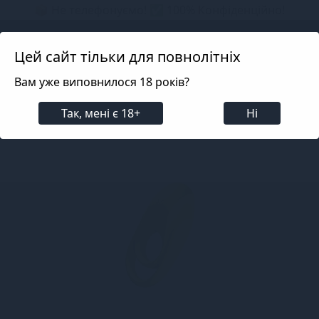
📦 Не телефонуємо! ✅ 100% Конфіденційно!
Search projects
Цей сайт тільки для повнолітніх
Вам уже виповнилося 18 років?
Для чоловіків
Ерекційні кільця
З вібрацією
Так, мені є 18+
Ні