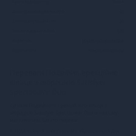
Країна надходження
Китай
Діаметр: максимальний (мм)
60
Діаметр: внутрішній (мм)
30
Загальна довжина (мм)
100
Живлення
вбудовані акумулятори
Водостійкість
можна занурювати
Переваги
Подвійне ерекційне
кільце з вібрацією Satisfyer
Spectacular Duo
Купівля Подвійного ерекційного кільця з
вібрацією Satisfyer Spectacular Duo в нашому
магазині має багато переваг:
1. Підвищення сексуального задоволення для