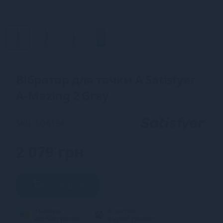
Вібратор для точки А Satisfyer
A-Mazing 2 Grey
SKU: SO6124
2 079 грн
В кошик
4 частин
3 частин
від 520 грн/міс.
від 693 грн/міс.