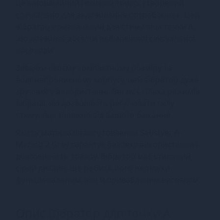
це інноваційний і якісний товар, створений
спеціально для задоволення потреб жінок. Цей
вібратор призначений для стимуляції точки A,
що дозволяє досягти неймовірної сексуальної
насолоди.
Завдяки своєму компактному розміру та
водонепроникному корпусу, цей вібратор дуже
зручний у використанні. Він має кілька режимів
вібрації, які дозволяють регулювати силу
стимуляції залежно від вашого бажання.
Якість матеріалів виготовлення Satisfyer A-
Mazing 2 Grey гарантує безпеку використання і
довговічність товару. Вібратор має стильний
сірий дизайн, що робить його не тільки
функціональним, але й привабливим виглядом.
Опис
Вібратор для точки А