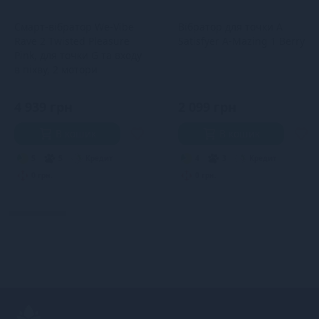
Смарт-вібратор We-Vibe
Вібратор для точки А
Rave 2 Twisted Pleasure
Satisfyer A-Mazing 1 Berry
Pink, для точки G та входу
в піхву, 2 мотори
4 939 грн
2 099 грн
В кошик
В кошик
5
5
Кредит
4
3
Кредит
0 грн.
0 грн.