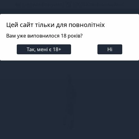
📦 Не телефонуємо! ✅ 100% Конфіденційно!
Search projects
Цей сайт тільки для повнолітніх
Вам уже виповнилося 18 років?
Для жінок
Вібратори
Для точки G
Для точки
Так, мені є 18+
Ні