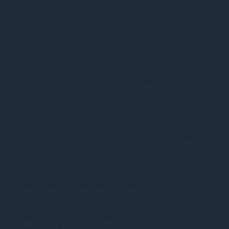
Satisfyer A-Mazing 2 Grey
Satisfyer A-Mazing 2
— це
потужний вібратор
для стимуляції точки A та G
, створений для
жінок, які хочуть відкрити новий рівень
задоволення. Інноваційна форма іграшки
дозволяє точно впливати на
точку A
— одну з
найчутливіших ерогенних зон, стимуляція якої
дарує глибокі та інтенсивні оргазми.
Вигнутий
текстурований стовбур
забезпечує
приємну вагінальну стимуляцію, а
гнучкий
вібруючий відросток
працює безпосередньо
на точці A. Завдяки продуманому дизайну
вібратор також ідеально підходить для
зовнішньої стимуляції клітора
, роблячи його
універсальним вибором.
Два синхронні мотори
працюють у
12
режимах вібрації
— від ніжних до