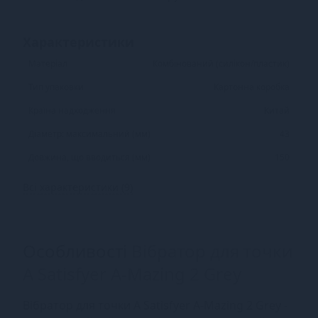
Характеристики
Матеріал
Комбінований (силікон/пластик)
Тип упаковки
Картонна коробка
Країна надходження
Китай
Діаметр: максимальний (мм)
43
Довжина, що вводиться (мм)
150
Всі характеристики (9)
Особливості
Вібратор для точки
А Satisfyer A-Mazing 2 Grey
Вібратор для точки A Satisfyer A-Mazing 2 Grey -