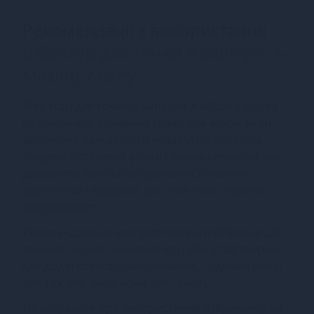
Рекомендації з використання
Вібратор для точки А Satisfyer A-
Mazing 2 Grey
Вібратор для точки А Satisfyer A-Mazing 2 Grey -
це ідеальний інтимний товар для жінок, який
допоможе вам досягти незабутніх оргазмів.
Завдяки особливій формі і налаштуванням, він
дозволить вам насолоджуватися новими
відчуттями і відкрити для себе нові сторінки
сексуальності.
Рекомендується використовувати вібратор для
точки A під час сольових ігор або з партнером
для додаткового стимулювання. Чудовий вибір
для тих, хто цінує комфорт і якість.
Не забувайте про використання лубриканту на