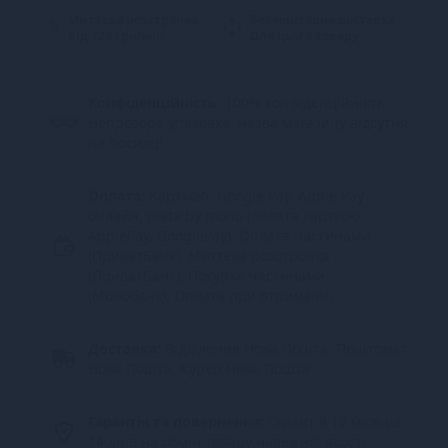
Миттєва розстрочка
Безкоштовна доставка
від 123 грн/міс.
Для цього товару
Конфіденційність.
100% конфіденційність.
Непрозора упаковка, назва магазину відсутня
на посилці.
Оплата:
Карткою, Google Pay, Apple Pay
онлайн, plata by mono (оплата карткою,
ApplePay, GooglePay), Оплата частинами
(ПриватБанк), Миттєва розстрочка
(ПриватБанк), Покупка Частинами
(Монобанк), Оплата при отриманні
Доставка:
Відділення Нова Пошта, Поштомат
Нова Пошта, Кур’єр Нова Пошта
Гарантія та повернення:
Гарантія 12 місяців.
14 днів на обмін товару належної якості.