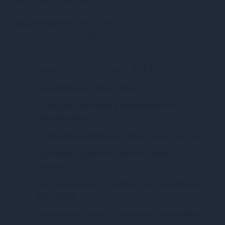
максимально потужних. Повна
водонепроникність IPX7
дозволяє
використовувати вібратор у душі або ванні без
жодних обмежень.
Переваги Satisfyer A-Mazing 2:
Спрямована стимуляція точки A та G
2 потужні мотори з синхронним
керуванням
12 режимів вібрації (рівні та ритмічні)
Гнучкий відросток для точкового
впливу
Текстурований стовбур для посилених
відчуттів
Підходить для кліторальної стимуляції