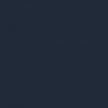
Матеріал: медичний силікон
Водостійкість: IPX7
Характеристики
Вібратор для
точки А Satisfyer A-Mazing 2 Grey
Матеріал
Комбінований (силікон/пластик)
Тип упаковки
Картонна коробка
Країна надходження
Китай
Діаметр: максимальний (мм)
43
Довжина, що вводиться (мм)
150
Загальна довжина (мм)
220
Живлення
вбудовані акумулятори
Водостійкість
водостійка
Кількість двигунів
2