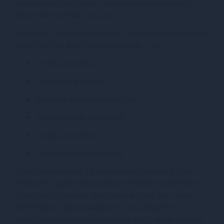
випаровується, довго зберігається на шкірі і
економно витрачається.
Твердий парфум для всього тіла Bijoux Indiscrets
Slow Sex Full Body solid perfume – це:
олійна основа;
кокосовий аромат;
безпека для інтимних зон;
зволоження та догляд;
натуральний pH;
гіпоалергенний склад.
Секс-позитивний та веганський бренд Bijoux
Indiscrets запустив лінійку інтимної косметики
Slow Sex. Основна ідея лінійки Slow Sex - іноді
необхідно пригальмувати і насолодитися
дорогоцінними моментами в світі, який швидко