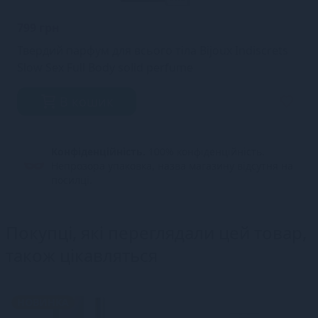
799 грн
Твердий парфум для всього тіла Bijoux Indiscrets
Slow Sex Full Body solid perfume
В кошик
Конфіденційність.
100% конфіденційність.
Непрозора упаковка, назва магазину відсутня на
посилці.
Покупці, які переглядали цей товар,
також цікавляться
НОВИНКА