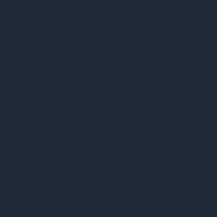
змінюється. Сміливо вивчайте свою чуттєвість:
торкайтеся, грайте, бешкетуйте та отримуйте
задоволення, без табу, обмежень та сорому. Усі
продукти бренду Bijoux Indiscrets
виготовляються з натуральних, гіпоалергенних
інгредієнтів і не тестуються на тваринах.
Наповніть вашу зустріч спокусливим ароматом,
купіть твердий парфум для тіла Bijoux Indiscrets
Slow Sex – Full Body solid perfume.
Склад: олія солодкого мигдалю, канделільський
віск, олія каріте.
Основа: олійна.
Аромат: кокос.
Об'єм: 8 г.