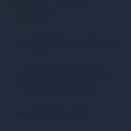
3 частин
2 частин
від 266 грн/міс.
від 400 грн/міс.
Миттєва розстрочка
від 47 грн/міс.
Конфіденційність.
100% конфіденційність.
Непрозора упаковка, назва магазину відсутня
на посилці.
Оплата:
Карткою, Google Pay, Apple Pay
онлайн, plata by mono (оплата карткою,
ApplePay, GooglePay), Оплата частинами
(ПриватБанк), Миттєва розстрочка
(ПриватБанк), Покупка Частинами
(Монобанк), Оплата при отриманні
Доставка:
Відділення Нова Пошта, Поштомат
Нова Пошта, Кур’єр Нова Пошта