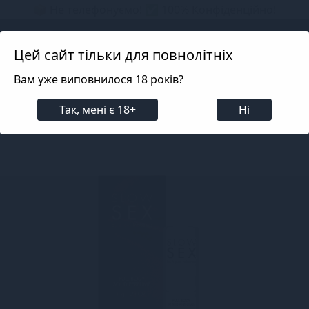
📦 Не телефонуємо! ✅ 100% Конфіденційно!
Search projects
Цей сайт тільки для повнолітніх
Вам уже виповнилося 18 років?
Косметика
Інтимна косметика
Парфуми, духи
Так, мені є 18+
Ні