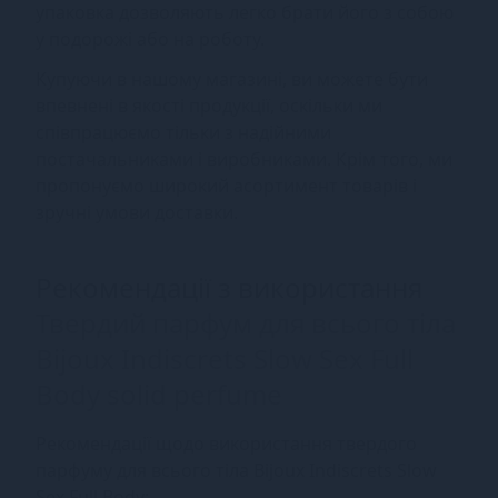
упаковка дозволяють легко брати його з собою
у подорожі або на роботу.
Купуючи в нашому магазині, ви можете бути
впевнені в якості продукції, оскільки ми
співпрацюємо тільки з надійними
постачальниками і виробниками. Крім того, ми
пропонуємо широкий асортимент товарів і
зручні умови доставки.
Рекомендації з використання
Твердий парфум для всього тіла
Bijoux Indiscrets Slow Sex Full
Body solid perfume
Рекомендації щодо використання твердого
парфуму для всього тіла Bijoux Indiscrets Slow
Sex Full Body: