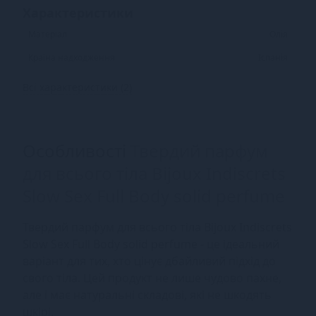
Характеристики
Матеріал
Олія
Країна надходження
Іспанія
Всі характеристики (2)
Особливості
Твердий парфум
для всього тіла Bijoux Indiscrets
Slow Sex Full Body solid perfume
Твердий парфум для всього тіла Bijoux Indiscrets
Slow Sex Full Body solid perfume - це ідеальний
варіант для тих, хто цінує дбайливий підхід до
свого тіла. Цей продукт не лише чудово пахне,
але і має натуральні складові, які не шкодять
шкірі.