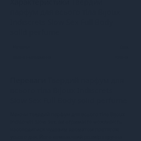
Характеристики
Твердий
парфум для всього тіла Bijoux
Indiscrets Slow Sex Full Body
solid perfume
Матеріал
Олія
Країна надходження
Іспанія
Переваги
Твердий парфум для
всього тіла Bijoux Indiscrets
Slow Sex Full Body solid perfume
Маючи твердий парфум для всього тіла Bijoux
Indiscrets Slow Sex, ви отримаєте можливість
насолодитися чудовим ароматом протягом
усього дня. Його компактний розмір і зручна