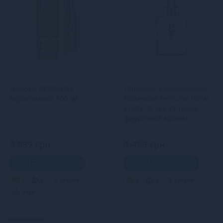
Парфум YESforLOV
Парфуми з феромонами
Réjouissance 100 мл
Obsessive Perfume Floral –
Fruity 30 мл, квітково-
фруктовий аромат
3 999 грн
1 459 грн
В кошик
В кошик
5
4
Кредит
4
3
Кредит
0 грн.