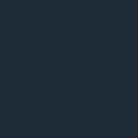
Даний твердий парфум можна використовувати
на будь-якій ділянці тіла, що робить його
універсальним і зручним у використанні.
Завдяки компактному розміру, його можна
завжди мати при собі і використовувати у будь-
який момент дня.
Придбати Bijoux Indiscrets Slow Sex Full Body
solid perfume можна в категорії "Парфуми, духи"
нашого магазину. Насолоджуйтеся приємним
ароматом і корисним дією на вашу шкіру!
Опис
Твердий парфум для
всього тіла Bijoux Indiscrets
Slow Sex Full Body solid perfume
Запахи – це важлива складова будь-якої