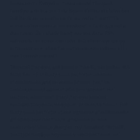
близькості. Купуйте спеціальний твердий
парфум для всього тіла Bijoux Indiscrets Slow Sex
Full Body solid perfume та відчуйте “чисті” та
ніжні нотки кокоса, які хвилюють та збуджують
фантазію. До складу парфуму входить 75%
натуральної кокосової олії, яка зволожує шкіру
інтимних зон, зберігає натуральний рівень pH і
має тонкий аромат.
Твердий парфум для всього тіла Bijoux Indiscrets
Slow Sex – Full Body solid perfume ідеально
підходить як для інтимної гігієни, так і як
повсякденний аромат або дезодорант. Не
містить алкоголю, тому парфум можна
використовувати на вульві, яєчках та пенісі. Full
Body solid perfume стане чудовим доповненням
до оральних пестощів, додавши до них
екзотичну солодкувату нотку. Завдяки твердій
текстурі парфум зручний у використанні, не