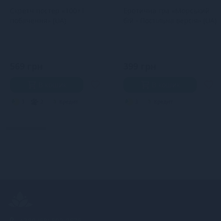
Скретч постер «100+1
Еротична гра «Морський
побачення» (UA)
бій - Постільна версія» (UA)
569 грн
399 грн
В кошик
В кошик
3
2
Кредит
3
Кредит
+380 (68) 502-2576