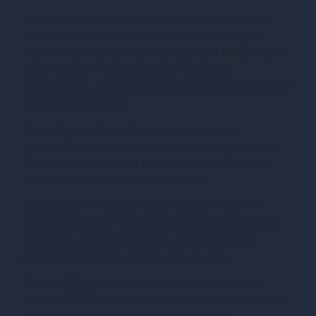
Щоб почати, виберіть одну з азартних ігор з
правилами у наборі або просто розкладіть
картки й виберіть необхідні для дій та позиций,
які ви хотіли б випробувати. Важливо
домовитись з партнером, які межі недоторканні
та які дії прийнятні.
Усі картки виготовлені з картону, тому
зберігайте їх у сухому місці від вологи та пилу.
Завдяки компактним розмірам коробки, гру
легко брати із собою в подорожі.
Гра ідеально підходить для мовних практик,
адже вона доступна українською, англійською
та російською мовами, що дозволить вам
розвивати мовні навички під час гри.
Пам'ятайте, що основними компонентами
вдалих БДСМ-взаємодій є довіра, взаємоповага
та погодження на кожному етапі гри.