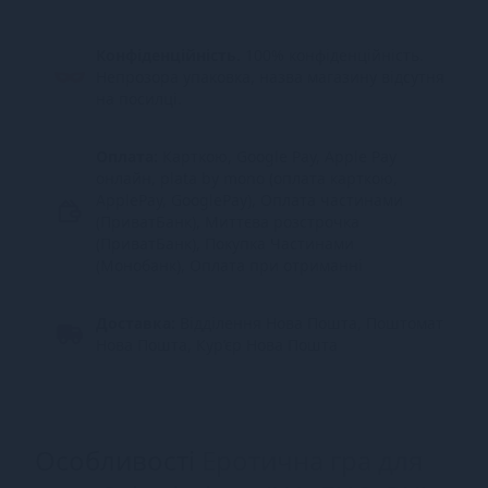
Конфіденційність.
100% конфіденційність.
Непрозора упаковка, назва магазину відсутня
на посилці.
Оплата:
Карткою, Google Pay, Apple Pay
онлайн, plata by mono (оплата карткою,
ApplePay, GooglePay), Оплата частинами
(ПриватБанк), Миттєва розстрочка
(ПриватБанк), Покупка Частинами
(Монобанк), Оплата при отриманні
Доставка:
Відділення Нова Пошта, Поштомат
Нова Пошта, Кур’єр Нова Пошта
Особливості
Еротична гра для