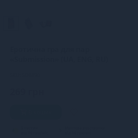
Еротична гра для пар
«Submission» (UA, ENG, RU)
SKU: SO5890
269 грн
В кошик
3 частин
Миттєва розстрочка
від 90 грн/міс.
від 16 грн/міс.