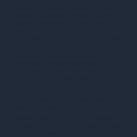
Кожна карта пропонує різноманітні сценарії та
предмети, що додають пікантності у ваші
стосунки. Виберіть карту і дозвольте випадку
вирішити, яким буде ваш вечір. Це ідеальний
спосіб освіжити відносини та експериментувати
з легкою формою БДСМ.
Купуючи гру у нашому магазині, ви отримуєте
не тільки якісний товар із зручними для
зберігання коробочками, але й гарантію
конфіденційності та швидкої доставки. Гра
підтримує три мови: українську, англійську та
російську, тому ви легко зможете включити її до
вечора незалежно від того, якою мовою
комфортно спілкуєтесь.
Придбайте «Підкорення» сьогодні і відкрийте
світ нових інтригуючих пригод разом із вашим
партнером! Тут ви знайдете захват, нові емоції