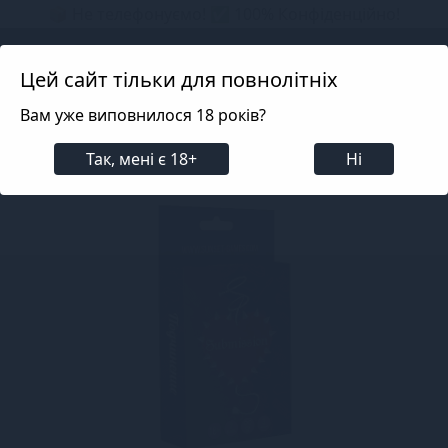
📦 Не телефонуємо! ✅ 100% Конфіденційно!
Search projects
Цей сайт тільки для повнолітніх
Вам уже виповнилося 18 років?
Для пар
Ігри, подарунки, приколи, цукерки
Ігр
Так, мені є 18+
Ні