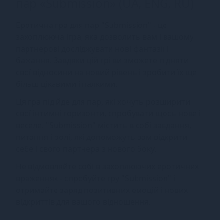
пар «Submission» (UA, ENG, RU)
Еротична гра для пар "Submission" - це
захоплююча ігра, яка дозволить вам і вашому
партнерові досліджувати нові фантазії і
бажання. Завдяки цій грі ви зможете підняти
свої відносини на новий рівень і зробити їх ще
більш цікавими і палкими.
Ця гра підійде для пар, які хочуть розширити
свої інтимні горизонти, спробувати щось нове і
веселе. "Submission" містить в собі завдання,
питання і ролі, які допоможуть вам відкрити
себе і свого партнера з нового боку.
Не відмовляйте собі в захоплюючих еротичних
враженнях - спробуйте гру "Submission" і
отримайте заряд позитивних емоцій і нових
відкриттів для вашого відношення.