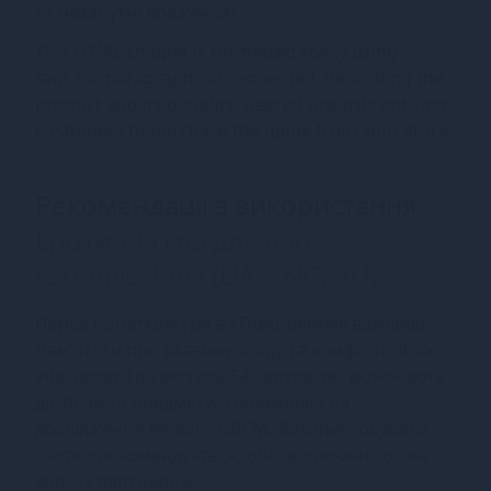
та незабутні враження!
This HTML snippet is formatted solely using
tags for paragraphs as requested, describing the
product and its benefits, geared towards enticing
customers to purchase the game from your store.
Рекомендації з використання
Еротична гра для пар
«Submission» (UA, ENG, RU)
Перед початком гри в «Підкорення» важливо
пам'ятати про взаємну згоду та комфорт обох
учасників. Гра містить 54 картки, які включають
дії, пози та предмети, спрямовані на
дослідження легкого БДСМ. Використовувати
картки рекомендується, обговорюючи кожен
крок із партнером.