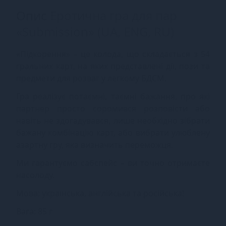
Опис
Еротична гра для пар
«Submission» (UA, ENG, RU)
«Підкорення» – це колода, що складається з 54
гральних карт, на яких представлені дії, пози та
предмети для розваг у легкому БДСМ.
Гра реалізує потаємні, таємні бажання, про які
партнер просто соромився розповісти або
навіть не здогадувався, лише необхідно зібрати
бажану комбінацію карт, або вибрати улюблену
азартну гру, яка визначить переможця.
Ми гарантуємо сабспейс – ви точно отримаєте
насолоду.
Мова: українська, англійська та російська!
Вага: 85 г