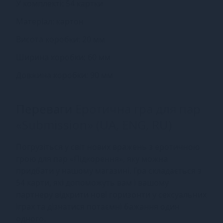
У комплекті: 54 картки
Матеріал: картон
Висота коробки: 20 мм
Ширина коробки: 60 мм
Довжина коробки: 90 мм
Переваги
Еротична гра для пар
«Submission» (UA, ENG, RU)
Погрузіться у світ нових вражень з еротичною
грою для пар «Підкорення», яку можна
придбати у нашому магазині. Гра складається з
54 карти, які допоможуть вам і вашому
партнеру відкрити нові горизонти у сексуальних
іграх та дізнатися потаємні бажання один
одного.