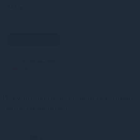
949 грн
Масажна піна Amoreane Sparkling Body Foam
Passionfruit Daiquiri (150 мл)
В кошик
Конфіденційність.
100% конфіденційність.
Непрозора упаковка, назва магазину відсутня на
посилці.
Покупці, які переглядали цей товар,
також цікавляться