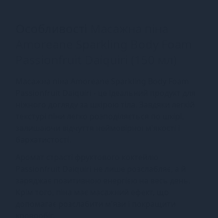
Особливості
Масажна піна
Amoreane Sparkling Body Foam
Passionfruit Daiquiri (150 мл)
Масажна піна Amoreane Sparkling Body Foam
Passionfruit Daiquiri - це ідеальний продукт для
ніжного догляду за шкірою тіла. Завдяки легкій
текстурі піни легко розподіляється по шкірі,
залишаючи відчуття неймовірної м'якості і
бархатистості.
Аромат страсті фруктового коктейлю
Passionfruit Daiquiri не лише розслабляє, а й
заряджає позитивною енергією на весь день.
Крім того, піна має масажний ефект, що
допомагає розслабити м'язи і покращити
кровообіг.