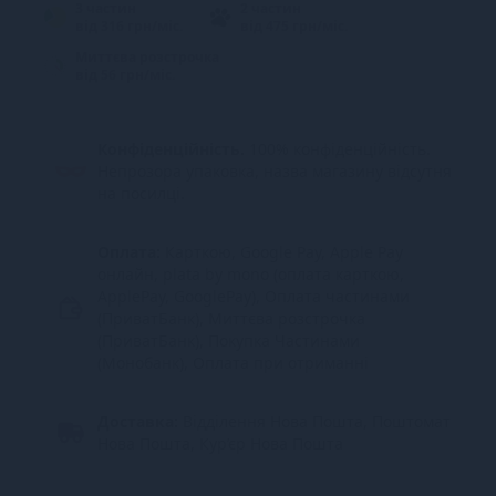
3 частин
2 частин
від 316 грн/міс.
від 475 грн/міс.
Миттєва розстрочка
від 56 грн/міс.
Конфіденційність.
100% конфіденційність.
Непрозора упаковка, назва магазину відсутня
на посилці.
Оплата:
Карткою, Google Pay, Apple Pay
онлайн, plata by mono (оплата карткою,
ApplePay, GooglePay), Оплата частинами
(ПриватБанк), Миттєва розстрочка
(ПриватБанк), Покупка Частинами
(Монобанк), Оплата при отриманні
Доставка:
Відділення Нова Пошта, Поштомат
Нова Пошта, Кур’єр Нова Пошта