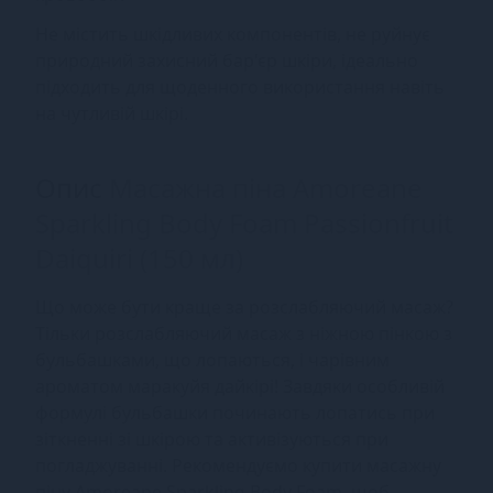
Не містить шкідливих компонентів, не руйнує
природний захисний бар'єр шкіри, ідеально
підходить для щоденного використання навіть
на чутливій шкірі.
Опис
Масажна піна Amoreane
Sparkling Body Foam Passionfruit
Daiquiri (150 мл)
Що може бути краще за розслабляючий масаж?
Тільки розслабляючий масаж з ніжною пінкою з
бульбашками, що лопаються, і чарівним
ароматом маракуйя дайкірі! Завдяки особливій
формулі бульбашки починають лопатись при
зіткненні зі шкірою та активізуються при
погладжуванні. Рекомендуємо купити масажну
піну Amoreane Sparkling Body Foam, щоб