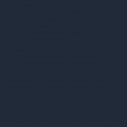
жирів і вітаміну Е воно знімає сухість шкіри,
має протизапальний ефект і робить шкіру
м'якою та бархатистою;
після масажу залишає на шкірі яскравий
аромат дайкірі з маракуєю;
має освіжаючий ефект.
Як використовувати? Зніміть ковпачок,
струсніть флакон і нанесіть на вибрану область.
Приступайте до масажу та насолоджуйтесь!
Зверніть увагу! Пінка не призначена для
нанесення на інтимні зони. Об'єм 150 мл. Термін
придатності після першого використання – 12
місяців.
Смачно пахне, але не їстівне!
Ingredients: Isobutane, Aqua, Propane, Alcohol
Denat, Propylene Glycol, Glycerin,