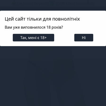
📦 Не телефонуємо! ✅ 100% Конфіденційно!
Search projects
Цей сайт тільки для повнолітніх
Вам уже виповнилося 18 років?
Білизна
Еротична жіноча білизна
Трусики
Так, мені є 18+
Ні