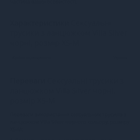
частина вашої особистості.
Характеристики
Сексуальні
трусики з ланцюжком Villa Silver
чорні, розмір XS-M
Країна надходження
Україна
Переваги
Сексуальні трусики з
ланцюжком Villa Silver чорні,
розмір XS-M
Переваги використання сексуальних трусиків з
ланцюжком Villa Silver чорного кольору, розміру
XS-M: