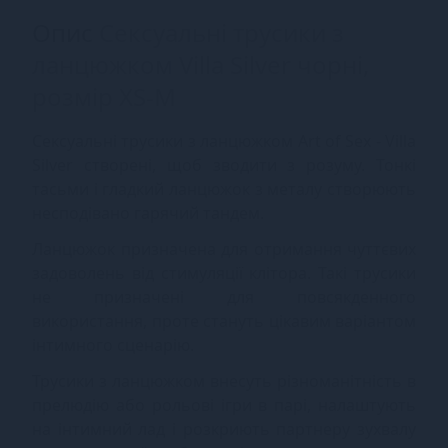
Опис
Сексуальні трусики з
ланцюжком Villa Silver чорні,
розмір XS-M
Сексуальні трусики з ланцюжком Art of Sex - Villa
Silver створені, щоб зводити з розуму. Тонкі
тасьми і гладкий ланцюжок з металу створюють
несподівано гарячий тандем.
Ланцюжок призначена для отримання чуттєвих
задоволень від стимуляції клітора. Такі трусики
не призначені для повсякденного
використання, проте стануть цікавим варіантом
інтимного сценарію.
Трусики з ланцюжком внесуть різноманітність в
прелюдію або рольові ігри в парі, налаштують
на інтимний лад і розкриють партнеру зухвалу