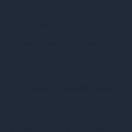
1. Елегантний та вишуканий дизайн, який
додасть вам чарівності та сексуальності.
2. Відмінна якість матеріалу забезпечить
комфорт та зручність під час носіння.
3. Ідеально підійдуть для особливого випадку
або просто для створення романтичного
настрою.
4. Придбання в нашому магазині гарантує вам
високу якість товару та швидку доставку.
Рекомендації з використання
Сексуальні трусики з
ланцюжком Villa Silver чорні,
розмір XS-M
Для максимального комфорту та чуттєвості