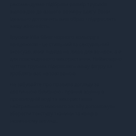
рекомендуємо підібрати розмір трусиків
відповідно до вашого розміру одягу. Вони
ідеально доповнять ваш образ і підкреслять
вашу жіночність.
Трусики Villa Silver чорного кольору з
ланцюжком - це стильний та сексуальний
аксесуар, який підійде не лише для вечірок, а й
для повсякденного використання. Неймовірно
чуттєві трусики підкреслять вашу фігуру та
зроблять вас неповторною.
Не забувайте про правила догляду за
еротичною білизною - прання вручну в
прохолодній воді та використання
нейтрального миючого засобу допоможуть
зберегти текстуру тканини та колір в
незмінному вигляді.