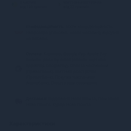
3 частин
Миттєва розстрочка
від 123 грн/міс.
від 22 грн/міс.
Конфіденційність.
100% конфіденційність.
Непрозора упаковка, назва магазину відсутня
на посилці.
Оплата:
Карткою, Google Pay, Apple Pay
онлайн, plata by mono (оплата карткою,
ApplePay, GooglePay), Оплата частинами
(ПриватБанк), Миттєва розстрочка
(ПриватБанк), Покупка Частинами
(Монобанк), Оплата при отриманні
Доставка:
Відділення Нова Пошта, Поштомат
Нова Пошта, Кур’єр Нова Пошта
Характеристики