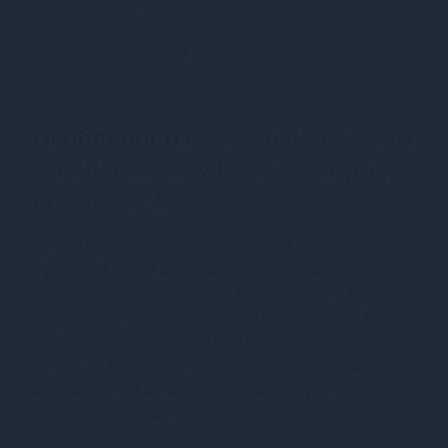
Країна надходження
Україна
Всі характеристики (1)
Особливості
Сексуальні трусики
з ланцюжком Villa Silver чорні,
розмір XS-M
Сексуальні трусики з ланцюжком Villa Silver - це
ефектний вибір для ваших візуальних спокус.
Вони виконані в чорному кольорі, що надає їм
загадковості та сексуальності. Розмір XS-M
забезпечить відмінну посадку на будь-яку
фігуру. Ці еротичні трусики стануть чудовим
доповненням до вашого гардеробу та
підкреслять вашу жіночність.