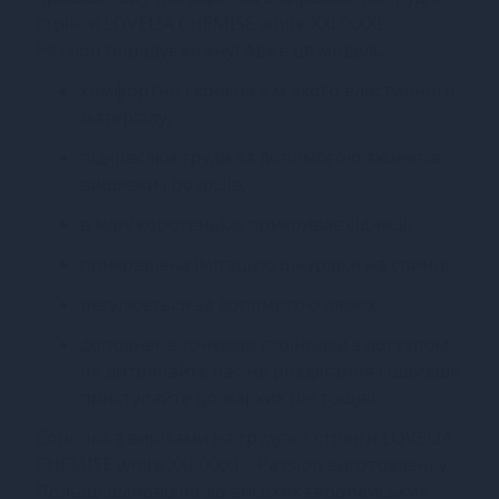
стрінги LOVELIA CHEMISE white XXL/XXXL -
Passion порадує кожну! Адже ця модель:
комфортно скроєна з м'якого еластичного
матеріалу;
підкреслює груди за допомогою акцентів:
вишивки і розрізів;
в міру коротенька, прикриває сідниці;
прикрашена імітацією шнурівки на спинці;
регулюється за допомогою лямок;
доповнена тонкими стрінгами з доступом:
не витрачайте час на роздягання і швидше
приступайте до жарких пестощів!
Сорочка з вирізами на грудях + стрінги LOVELIA
CHEMISE white XXL/XXXL - Passion виготовлені ​​у
Польщі відповідно до високих європейських