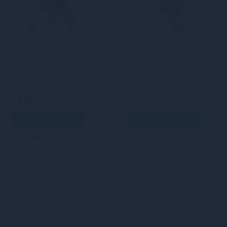
Пеньюар Passion DROSERA
Сорочка з вирізами на
BODY black L/XL - ECO
грудях, стрінги Passion
Passion
LOVELIA CHEMISE L/XL,
black
2 889 грн
2 219 грн
В кошик
В кошик
5
4
Кредит
4
3
Кредит
0 грн.
0 грн.