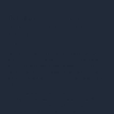
Переваги
Сорочка з вирізами
на грудях, стрінги Passion
LOVELIA CHEMISE XXL/XXXL,
white
Ця сорочка Passion LOVELIA CHEMISE XXL/XXXL,
білого кольору, створена спеціально для жінок,
які хочуть виглядати привабливо і почувати
себе комфортно. Вона виготовлена з якісних
матеріалів, що забезпечують приємне відчуття
на тілі.
Сорочка має вирізи на грудях, які додають їй
шарму і роблять ваш образ виразнішим. Вона
поєднує в собі елегантність і спокусливість,
прекрасно підійде для вечірніх виходів або