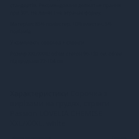
стандартів. Рекомендоване делікатне прання
при 30°. Не линяє і не втрачає форму.
Матеріал: 85% поліестер, 10% еластан, 5%
поліамід
У комплекті: сорочка + стрінги
Розмір XXL/XXXL: об'єм стегон 96-132 см, об'єм
під грудьми 72-104 см
Характеристики
Сорочка з
вирізами на грудях, стрінги
Passion LOVELIA CHEMISE
XXL/XXXL, white
Країна надходження
Польща