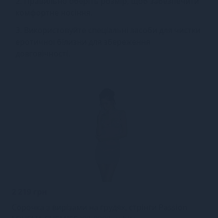
2. Правильно оберіть розмір, щоб забезпечити
комфортне носіння.
3. Використовуйте спеціальні засоби для чистки
еротичної білизни для збереження
довговічності.
2 219 грн
Сорочка з вирізами на грудях, стрінги Passion