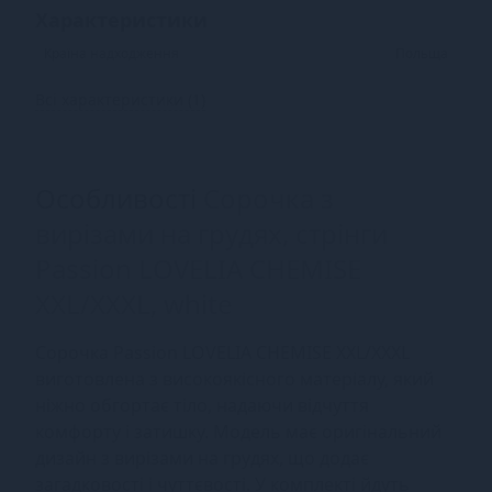
Характеристики
Країна надходження
Польща
Всі характеристики (1)
Особливості
Сорочка з
вирізами на грудях, стрінги
Passion LOVELIA CHEMISE
XXL/XXXL, white
Сорочка Passion LOVELIA CHEMISE XXL/XXXL
виготовлена з високоякісного матеріалу, який
ніжно обгортає тіло, надаючи відчуття
комфорту і затишку. Модель має оригінальний
дизайн з вирізами на грудях, що додає
загадковості і чуттєвості. У комплекті йдуть