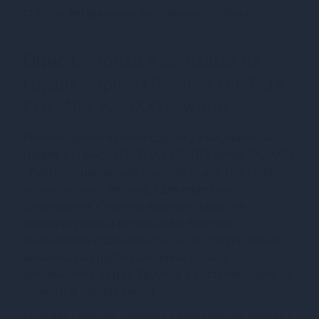
стрінги, які ідеально доповнюють образ.
Опис
Сорочка з вирізами на
грудях, стрінги Passion LOVELIA
CHEMISE XXL/XXXL, white
Рекомендуємо купити сорочку з вирізами на
грудях + стрінги LOVELIA CHEMISE white XXL/XXXL
- Passion - шикарний комплект і для сну, і для
романтичного вечора, і для ефектного
спокушання. Сорочка вільного крою не
обмежує рухів, а регульовані бретелі
дозволяють підігнати її точно по фігурі. Ніжна
вишивка на грудях і шнурівка позаду
доповнюють образ. Трусики з доступом, щоб не
знімати їх під час сексу!
Красива і зручна сорочка з вирізами на грудях +