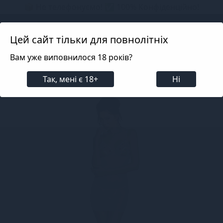
📦 Не телефонуємо! ✅ 100% Конфіденційно!
Search projects
Цей сайт тільки для повнолітніх
Вам уже виповнилося 18 років?
Білизна
Еротична жіноча білизна
Пеньюари та
Так, мені є 18+
Ні