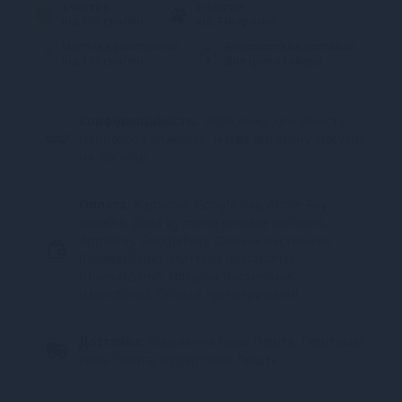
4 частин
3 частин
від 555 грн/міс.
від 740 грн/міс.
Миттєва розстрочка
Безкоштовна доставка
від 131 грн/міс.
Для цього товару
Конфіденційність.
100% конфіденційність.
Непрозора упаковка, назва магазину відсутня
на посилці.
Оплата:
Карткою, Google Pay, Apple Pay
онлайн, plata by mono (оплата карткою,
ApplePay, GooglePay), Оплата частинами
(ПриватБанк), Миттєва розстрочка
(ПриватБанк), Покупка Частинами
(Монобанк), Оплата при отриманні
Доставка:
Відділення Нова Пошта, Поштомат
Нова Пошта, Кур’єр Нова Пошта