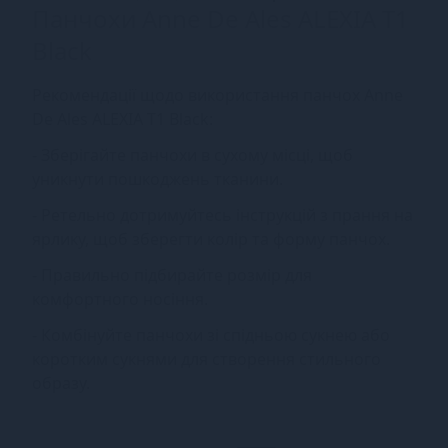
Панчохи Anne De Ales ALEXIA T1
Black
Рекомендації щодо використання панчох Anne
De Ales ALEXIA T1 Black:
- Зберігайте панчохи в сухому місці, щоб
уникнути пошкоджень тканини.
- Ретельно дотримуйтесь інструкцій з прання на
ярлику, щоб зберегти колір та форму панчох.
- Правильно підбирайте розмір для
комфортного носіння.
- Комбінуйте панчохи зі спідньою сукнею або
коротким сукнями для створення стильного
образу.