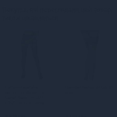
Покупці, які переглядали цей товар,
також цікавляться
Еротичні колготки-
Панчохи Passion ST105 3/4
бодістокінг Obsessive
grey
Garter stockings S821
S/M/L, імітація панчіх і
пояса для пан
1 179 грн
1 149 грн