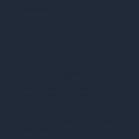
Особливості
Панчохи Anne De
Ales ALEXIA T1 Black
Панчохи Anne De Ales ALEXIA T1 Black - це
стильні та елегантні жіночі панчохи в чорному
кольорі. Вони виготовлені з високоякісних
матеріалів, що гарантує комфорт та тривалість
експлуатації.
Ці панчохи ідеально підійдуть як для
повсякденного використання, так і для
особливих випадків. Вони додають образу
жіночності та чарівності, підкреслюючи красу
ніг.
Оберіть панчохи Anne De Ales ALEXIA T1 Black,
щоб почувати себе впевнено та привабливо у
будь-якій ситуації!