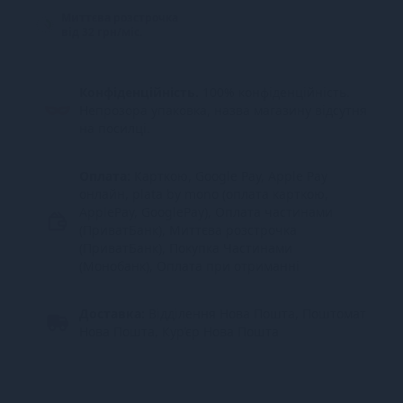
Миттєва розстрочка
від 32 грн/міс.
Конфіденційність.
100% конфіденційність.
Непрозора упаковка, назва магазину відсутня
на посилці.
Оплата:
Карткою, Google Pay, Apple Pay
онлайн, plata by mono (оплата карткою,
ApplePay, GooglePay), Оплата частинами
(ПриватБанк), Миттєва розстрочка
(ПриватБанк), Покупка Частинами
(Монобанк), Оплата при отриманні
Доставка:
Відділення Нова Пошта, Поштомат
Нова Пошта, Кур’єр Нова Пошта