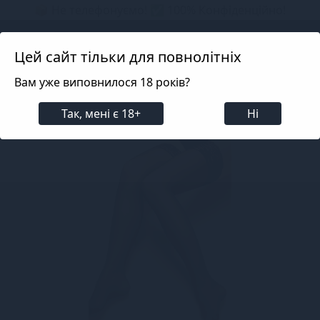
📦 Не телефонуємо! ✅ 100% Конфіденційно!
Search projects
Цей сайт тільки для повнолітніх
Вам уже виповнилося 18 років?
Білизна
Еротична жіноча білизна
Панчохи, Мі
Так, мені є 18+
Ні