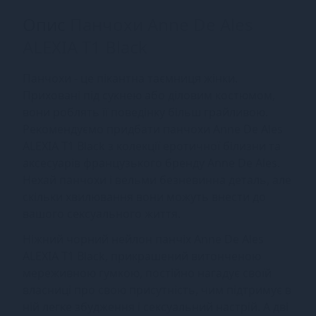
Опис
Панчохи Anne De Ales
ALEXIA T1 Black
Панчохи - це пікантна таємниця жінки.
Приховані під сукнею або діловим костюмом,
вони роблять її поведінку більш грайливою.
Рекомендуємо придбати панчохи Anne De Ales
ALEXIA T1 Black з колекції еротичної білизни та
аксесуарів французького бренду Anne De Ales.
Нехай панчохи і вельми безневинна деталь, але
скільки хвилювання вони можуть внести до
вашого сексуального життя.
Ніжний чорний нейлон панчіх Anne De Ales
ALEXIA T1 Black, прикрашений витонченою
мереживною гумкою, постійно нагадує своїй
власниці про свою присутність, чим підтримує в
ній легке збудження і сексуальний настрій. А дві