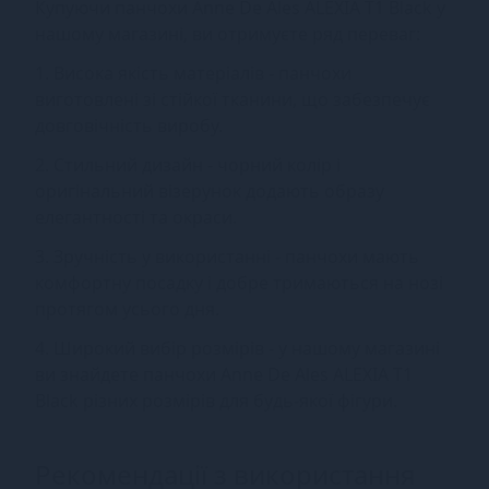
Купуючи панчохи Anne De Ales ALEXIA T1 Black у
нашому магазині, ви отримуєте ряд переваг:
1. Висока якість матеріалів - панчохи
виготовлені зі стійкої тканини, що забезпечує
довговічність виробу.
2. Стильний дизайн - чорний колір і
оригінальний візерунок додають образу
елегантності та окраси.
3. Зручність у використанні - панчохи мають
комфортну посадку і добре тримаються на нозі
протягом усього дня.
4. Широкий вибір розмірів - у нашому магазині
ви знайдете панчохи Anne De Ales ALEXIA T1
Black різних розмірів для будь-якої фігури.
Рекомендації з використання