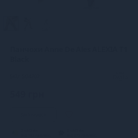
Панчохи Anne De Ales ALEXIA T1
Black
SKU: SO4707
549 грн
Закінчився
3 частин
2 частин
від 183 грн/міс.
від 275 грн/міс.