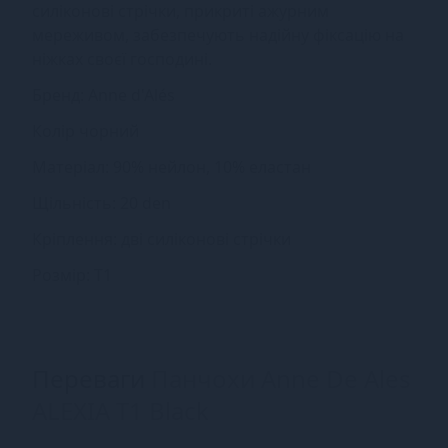
силіконові стрічки, прикриті ажурним
мереживом, забезпечують надійну фіксацію на
ніжках своєї господині.
Бренд: Anne d'Alés
Колір чорний
Матеріал: 90% нейлон, 10% еластан
Щільність: 20 den
Кріплення: дві силіконові стрічки
Розмір: Т1
Переваги
Панчохи Anne De Ales
ALEXIA T1 Black