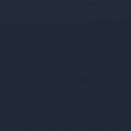
від 166 грн/міс.
в
Конфіденційність.
магазину відсутня 
Оплата:
Карткою, G
карткою, ApplePay,
розстрочка (Прива
отриманні
Доставка:
Відділе
Пошта
es BRUNA T4 Black
 елегантні чорні панчохи від відомого бренду. Вони ідеа