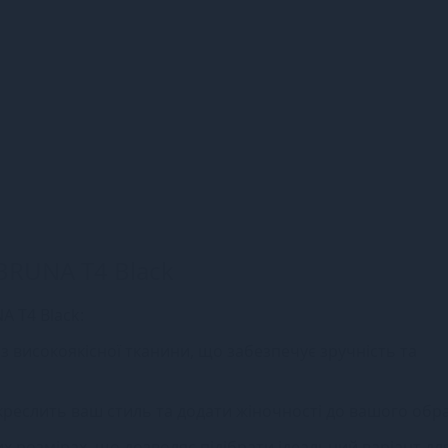
BRUNA T4 Black
A T4 Black:
і з високоякісної тканини, що забезпечує зручність та
дкреслить ваш стиль та додати жіночності до вашого обра
их розмірах, що дозволяє підібрати ідеальний варіант дл