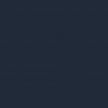
дійну доставку товару до вашого дому, щоб ви могли яко
.
нчохи Anne De Ales BRUNA T4 Black
 вибір для створення чарівного образу. Ці панчохи допо
ттям, щоб підкреслити красу ніг.
оєднати їх з відвертим вбранням і високими підборами.
рів, щоб створити гармонійний образ з цими панчохами.