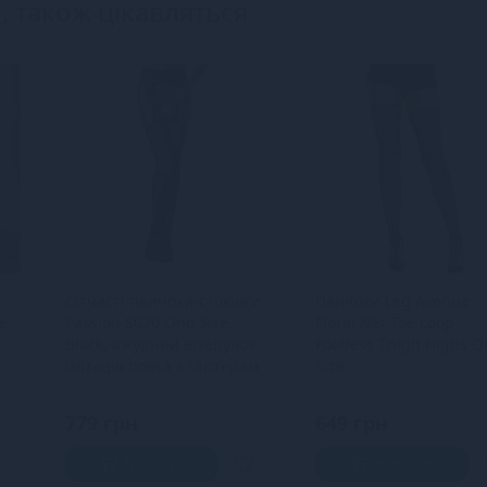
, також цікавляться
Сітчасті панчохи-стокінги
Панчохи Leg Avenue
e,
Passion S020 One Size,
Floral Net Toe Loop
Black, ажурний візерунок,
Footless Thigh Highs O
імітація пояса з гартерам
Size
779 грн
649 грн
В кошик
В кошик