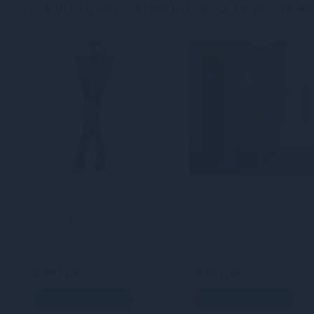
Покупці, які переглядали цей товар
Панчохи в дрібну сітку з
Панчохи-стокінги із
лакованою коронкою Art
зірками JSY 7835 One Siz
of Sex - Rose, колір
Black, сітка, стрази,
чорний з ефектом
імітація пояса з
голограми, S
гартерами
819 грн
479 грн
В кошик
В кошик