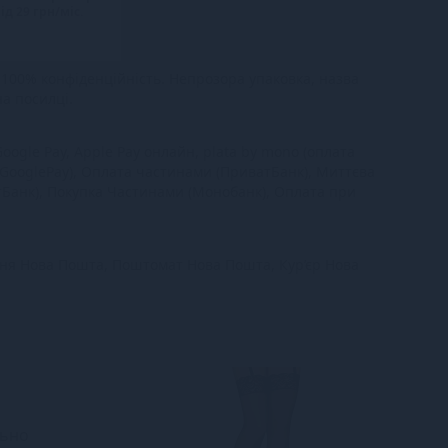
ід 29 грн/міс.
100% конфіденційність. Непрозора упаковка, назва
на посилці.
oogle Pay, Apple Pay онлайн, plata by mono (оплата
 GooglePay), Оплата частинами (ПриватБанк), Миттєва
тБанк), Покупка Частинами (Монобанк), Оплата при
ння Нова Пошта, Поштомат Нова Пошта, Кур’єр Нова
льно