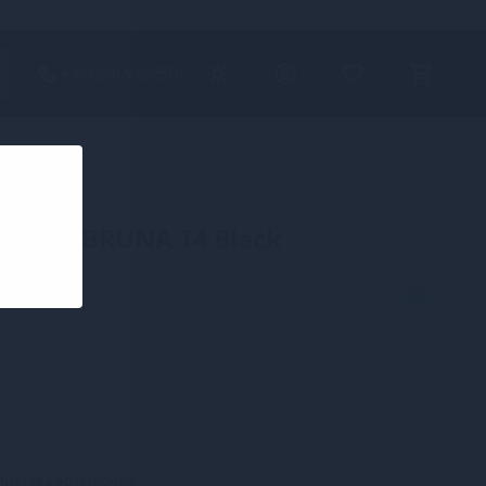
+380 (68) 502-2576
s
e Ales BRUNA T4 Black
Миттєва розстрочка