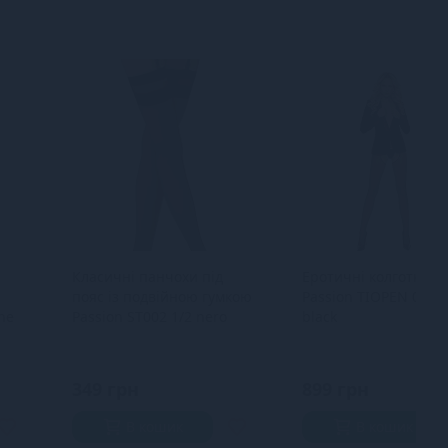
Класичні панчохи під
Еротичні колготки
пояс із подвійною гумкою
Passion TIOPEN 034 1
ne
Passion ST002 1/2 nero
black
349 грн
899 грн
В кошик
В кошик