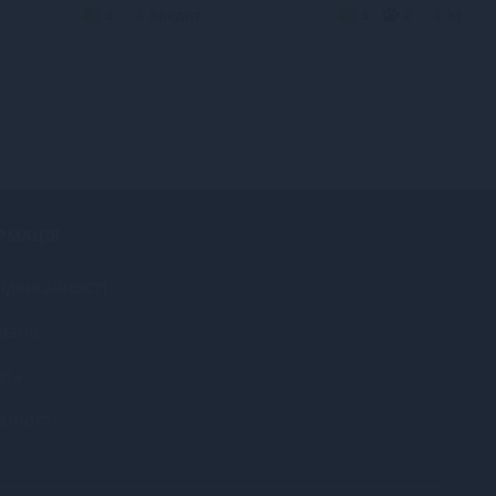
3
Кредит
3
2
Креди
РМАЦІЯ
іденційності
вача
рта
імності