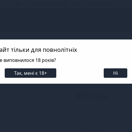
📦 Не телефонуємо! ✅ 100% Конфіденційно!
s
 Мітенки, Колготки
Панчохи, Мітенки, Колготки Anne De Ale
айт тільки для повнолітніх
е виповнилося 18 років?
Панчохи Anne D
Так, мені є 18+
Ні
SKU: SO4706
499 грн
Закінчився
3 частин