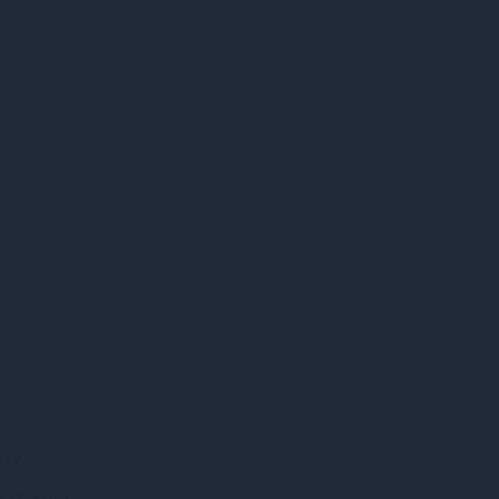
зу.
я кожної