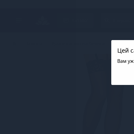
Search project
Каталог
Білизна
Еротична жіноча білизна
Панчохи,
Цей с
Вам уж