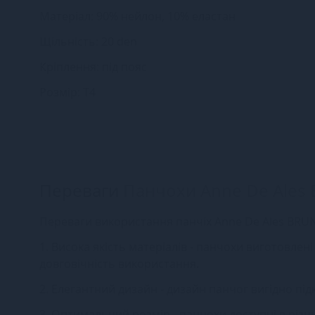
Матеріал: 90% нейлон, 10% еластан
Щільність: 20 den
Кріплення: під пояс
Розмір: Т4
Переваги
Панчохи Anne De Ales 
Переваги використання панчіх Anne De Ales BRUN
1. Висока якість матеріалів - панчохи виготовлен
довговічність використання.
2. Елегантний дизайн - дизайн панчог вигідно пі
3. Оптимальний розмір - панчохи доступні в різн