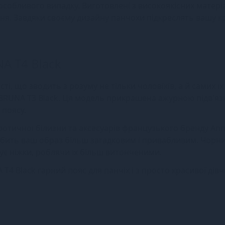
 особливого випадку. Виготовлені з високоякісних матеріал
я. Завдяки своєму дизайну панчохи підкреслять вашу кр
A T4 Black
і, що зводить з розуму не тільки чоловіків, а й самих їх
BRUNA T3 Black. Ця модель прикрашена ажурною підв'яз
 поясу.
еротичної білизни та аксесуарів французького бренду An
робить ваш образ більш загадковим і привабливим. Чорни
є ніжки, роблячи їх більш витонченими.
T4 Black гарний пояс для панчіх і з просто красивої дів