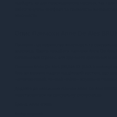
підійдуть як для повсякденного носіння, так і для
забезпечують комфорт та тривалість використанн
жіночність.
Опис
Панчохи Anne De Ales BRUN
Панчохи - це торжество жіночності та сексуальност
власниць. Варто придбати панчохи Anne De Ales 
силіконових стрічок, для зручного кріплення їх до
Панчохи Anne De Ales BRUNA T3 Black з колекції 
Ales ви можете надіти під діловий костюм, що з
напівпрозорий, тонкий нейлон візуально подовжу
Додайте до класичних панчох Anne De Ales BRUNA 
перетворитеся на сексуальну спокусницю.
Бренд: Anne d'Alés
Колір чорний