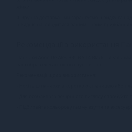
жінки.
4. Зручна доставка - ми гарантуємо швидку та на
швидше насолодитися вашим новим придбанням
Рекомендації з використання
Па
Панчохи Anne De Ales BRUNA T4 Black - ідеальний
ваш образ елегантністю і чуттєвістю.
Рекомендації щодо використання:
- Носіть ці панчохи з короткою спідницею або пла
- Для особливого вечірнього вигляду спробуйте п
- Підбирайте кольорову гамму взуття та аксесуа