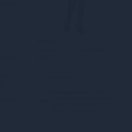
ів, які
асу і
499 грн
Панчохи Anne De Ales BRUNA T4
кою, без
Black
Закінчився
ne De
й,
Конфіденційність.
100%
конфіденційність. Непрозора
чини ви
упаковка, назва магазину
відсутня на посилці.