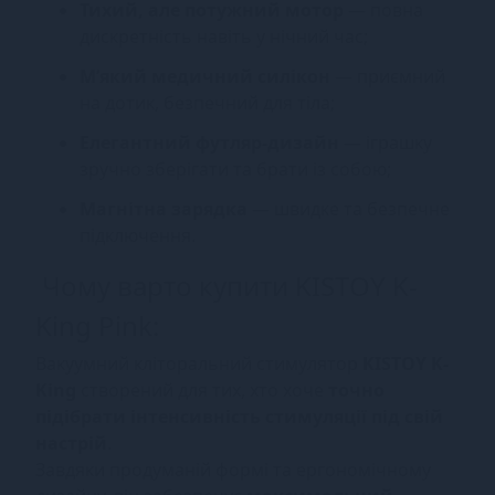
Тихий, але потужний мотор
— повна
дискретність навіть у нічний час;
М’який медичний силікон
— приємний
на дотик, безпечний для тіла;
Елегантний футляр-дизайн
— іграшку
зручно зберігати та брати із собою;
Магнітна зарядка
— швидке та безпечне
підключення.
Чому варто купити KISTOY K-
King Pink:
Вакуумний кліторальний стимулятор
KISTOY K-
King
створений для тих, хто хоче
точно
підібрати інтенсивність стимуляції під свій
настрій
.
Завдяки продуманій формі та ергономічному