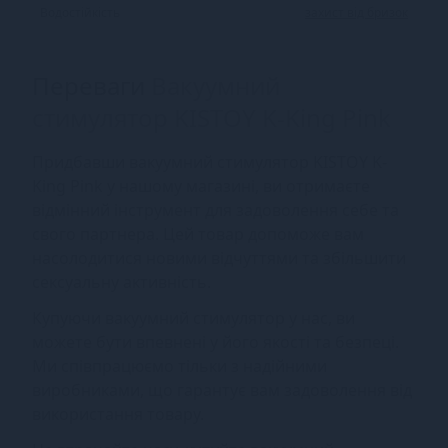
Водостійкість
захист від бризок
Переваги
Вакуумний
стимулятор KISTOY K-King Pink
Придбавши вакуумний стимулятор KISTOY K-
King Pink у нашому магазині, ви отримаєте
відмінний інструмент для задоволення себе та
свого партнера. Цей товар допоможе вам
насолодитися новими відчуттями та збільшити
сексуальну активність.
Купуючи вакуумний стимулятор у нас, ви
можете бути впевнені у його якості та безпеці.
Ми співпрацюємо тільки з надійними
виробниками, що гарантує вам задоволення від
використання товару.