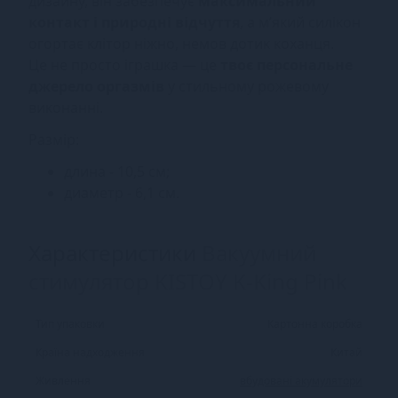
дизайну, він забезпечує
максимальний
контакт і природні відчуття
, а м’який силікон
огортає клітор ніжно, немов дотик коханця.
Це не просто іграшка — це
твоє персональне
джерело оргазмів
у стильному рожевому
виконанні.
Размір:
длина - 10,5 см;
диаметр - 6,1 см.
Характеристики
Вакуумний
стимулятор KISTOY K-King Pink
Тип упаковки
Картонна коробка
Країна надходження
Китай
Живлення
вбудовані акумулятори