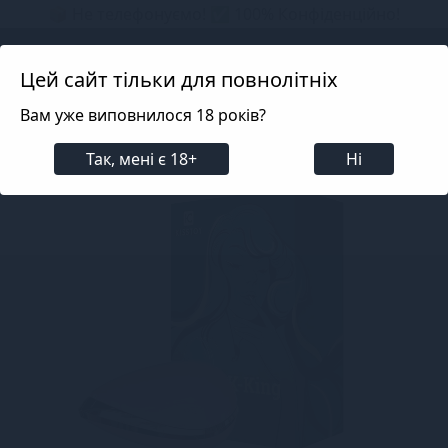
📦 Не телефонуємо! ✅ 100% Конфіденційно!
Search projects
Цей сайт тільки для повнолітніх
Вам уже виповнилося 18 років?
Для жінок
Вібратори
Вакуумні
Вакуумні KI
Так, мені є 18+
Ні