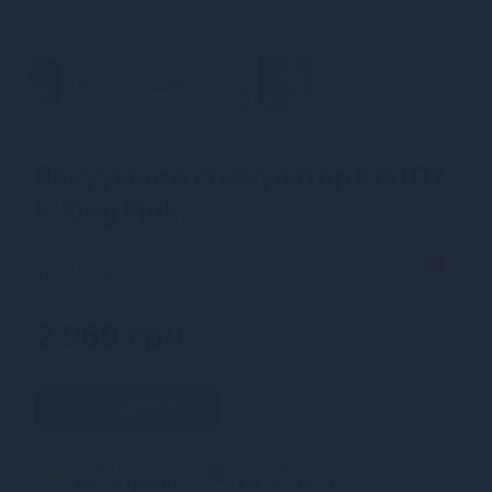
Вакуумний стимулятор KISTOY
K-King Pink
SKU: SO4296
2 969 грн
В кошик
5 частин
4 частин
від 594 грн/міс.
від 742 грн/міс.