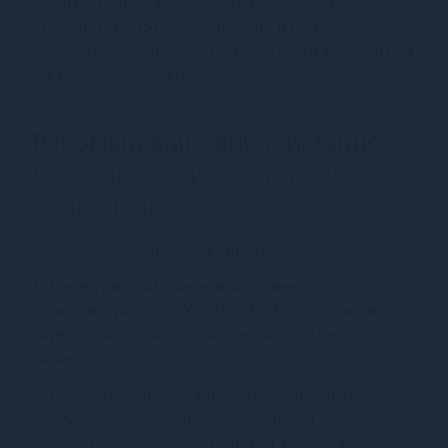
Не втрачайте часу, купуйте вакуумний
стимулятор KISTOY K-King Pink в нашому
магазині і насолоджуйтесь якістю та комфортом
від вашого покупки!
Рекомендації з використання
Вакуумний стимулятор KISTOY
K-King Pink
Рекомендації щодо використання:
1. Перед використанням вакуумного
стимулятора KISTOY K-King Pink обов'язково
зарядіть його за допомогою відповідного
кабелю.
2. Нанесіть належну кількість лубриканту на
вакуумну головку для забезпечення
комфортного використання та запобігання