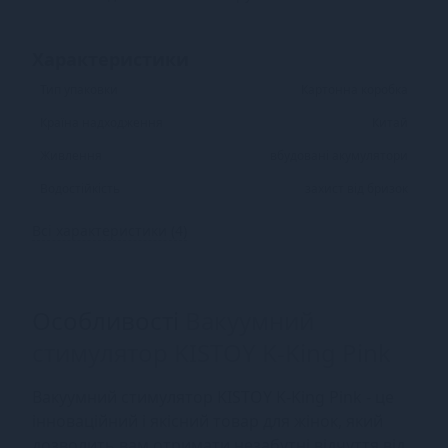
Характеристики
Тип упаковки
Картонна коробка
Країна надходження
Китай
Живлення
вбудовані акумулятори
Водостійкість
захист від бризок
Всі характеристики (4)
Особливості
Вакуумний
стимулятор KISTOY K-King Pink
Вакуумний стимулятор KISTOY K-King Pink - це
інноваційний і якісний товар для жінок, який
дозволить вам отримати незабутні відчуття від