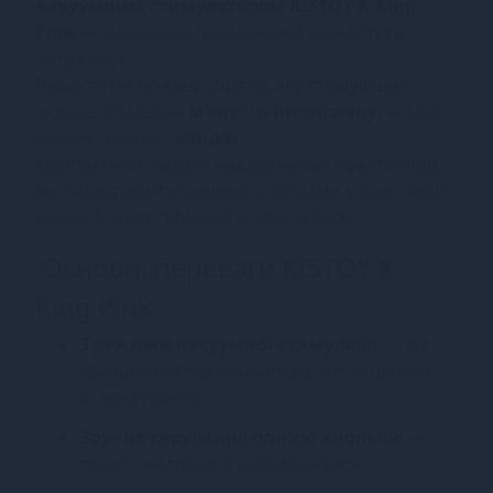
вакуумним стимулятором KISTOY K-King
Pink
— ідеальним поєднанням ніжності та
потужності.
Якщо ти не можеш обрати, яку стимуляцію
любиш більше —
м’яку чи інтенсивну
, — цей
девайс подарує
обидві
.
Компактний, тихий і надзвичайно ефективний,
він забезпечить хвилюючі оргазми у будь-який
момент, коли тобі цього захочеться.
Основні переваги KISTOY K-
King Pink:
3 режими вакуумної стимуляції
— від
ніжного погладжування до інтенсивного
всмоктування;
Зручне керування однією кнопкою
—
просто натисни й насолоджуйся;