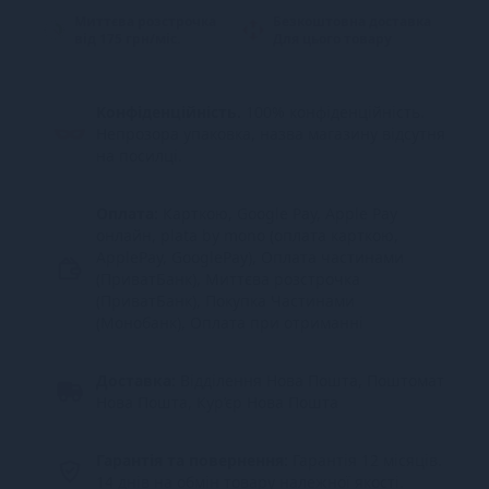
Миттєва розстрочка
Безкоштовна доставка
від 175 грн/міс.
Для цього товару
Конфіденційність.
100% конфіденційність.
Непрозора упаковка, назва магазину відсутня
на посилці.
Оплата:
Карткою, Google Pay, Apple Pay
онлайн, plata by mono (оплата карткою,
ApplePay, GooglePay), Оплата частинами
(ПриватБанк), Миттєва розстрочка
(ПриватБанк), Покупка Частинами
(Монобанк), Оплата при отриманні
Доставка:
Відділення Нова Пошта, Поштомат
Нова Пошта, Кур’єр Нова Пошта
Гарантія та повернення:
Гарантія 12 місяців.
14 днів на обмін товару належної якості.