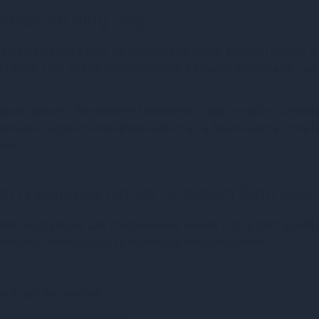
Tentation Ring Gag
 у нашому магазині, ви отримуєте товар високої якості, я
стання. Цей товар виготовлений з міцних матеріалів, що
швидкий процес. Ви можете замовити товар онлайн і отрим
агазин гарантує конфіденційність та безпечність оплат
пки.
п із кільцем Fetish Tentation Ring Gag
льним аксесуаром для покращення ваших ігор у світі BDSM.
безпечить комфортне та безпечне використання.
ся, що він чистий.
об уникнути подразнень.