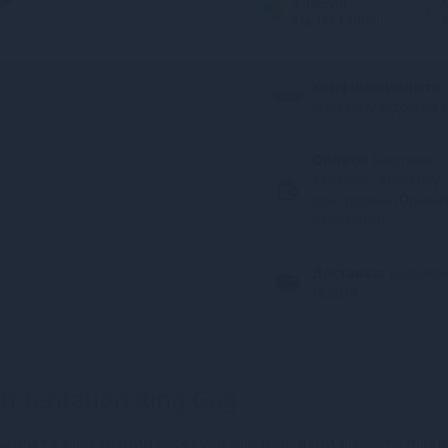
3 частин
від 160 грн/міс.
в
Конфіденційність.
магазину відсутня 
Оплата:
Карткою, G
карткою, ApplePay,
розстрочка (Прива
отриманні
Доставка:
Відділе
Пошта
sh Tentation Ring Gag
ильний та елегантний аксесуар для пар, який додасть пікан