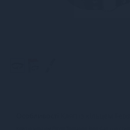
Особливості
Кляп із кільцем Feti
Кляп із кільцем Fetish Tentation Ring Gag - це ст