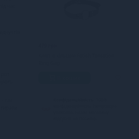
під час
ідчуттів
479 грн
Кляп із кільцем Fetish Tentation
Ring Gag
 рот
В кошик
ечують
- так
Конфіденційність.
100%
конфіденційність. Непрозора
атирати
упаковка, назва магазину
відсутня на посилці.