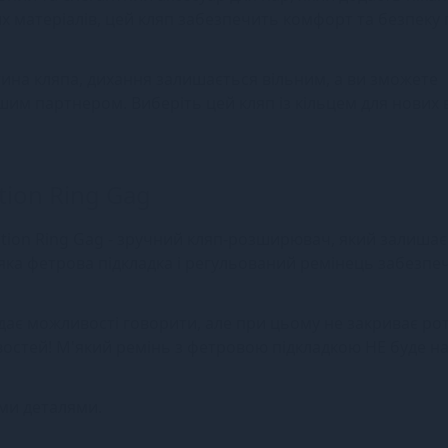
х матеріалів, цей кляп забезпечить комфорт та безпеку 
тина кляпа, дихання залишається вільним, а ви зможете
шим партнером. Виберіть цей кляп із кільцем для нових в
ation Ring Gag
ation Ring Gag - зручний кляп-розширювач, який залишає
М'яка фетрова підкладка і регульований ремінець забезп
дає можливості говорити, але при цьому не закриває рот 
остей! М'який ремінь з фетровою підкладкою НЕ буде н
ми деталями.