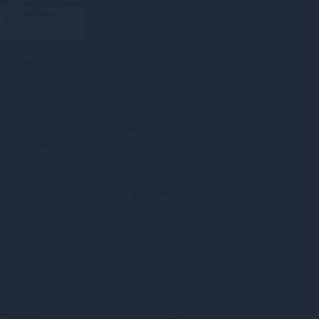
Миттєва розстрочка
ід 28 грн/міс.
100% конфіденційність. Непрозора упаковка, назва
на посилці.
oogle Pay, Apple Pay онлайн, plata by mono (оплата
 GooglePay), Оплата частинами (ПриватБанк), Миттєва
тБанк), Покупка Частинами (Монобанк), Оплата при
ння Нова Пошта, Поштомат Нова Пошта, Кур’єр Нова
тності