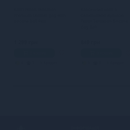
Кляп Fetish Tentation
Класичний кляп з
Premium Leather gag with
силіконовою кулькою
silicone ball Red
Fetish Tentation Silicone
Gag Ball
1 299 грн
849 грн
В кошик
В кошик
4
3
Кредит
3
2
Кредит
ІНФОРМАЦІЯ