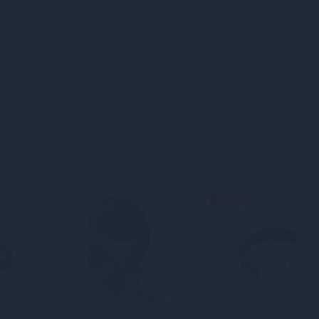
дко
них
-15%