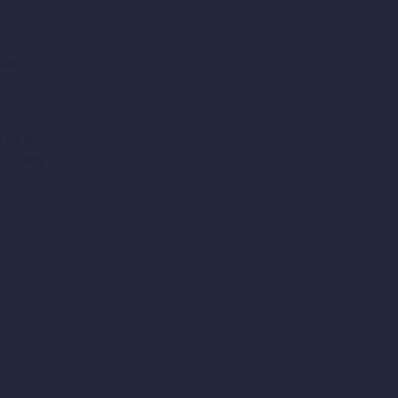
кий
ати його
и, тому