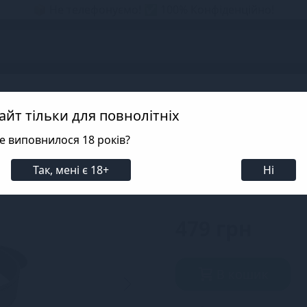
📦 Не телефонуємо! ✅ 100% Конфіденційно!
s
etish Tentation
айт тільки для повнолітніх
е виповнилося 18 років?
Кляп із кільцем 
Так, мені є 18+
Ні
SKU: SO4039
479 грн
В кошик