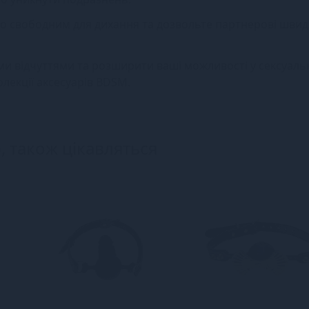
рло свободним для дихання та дозвольте партнерові шви
и відчуттями та розширити ваші можливості у сексуаль
олекції аксесуарів BDSM.
, також цікавляться