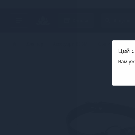
Search project
Каталог
Для пар
Аксесуари BDSM
Кляпи
Кляпи F
Цей с
Вам уж