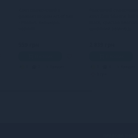
Кляп силіконовий з
Розкішний силіконови
фалоімітатором Art of Sex
кляп Zalo Silicone Ball
- Phallus, екошкіра,
Black, кристал Swarovs
чорний
шкіряний ремінець
559 грн
2 839 грн
В кошик
В кошик
3
2
Кредит
5
4
Кредит
0 грн.
ПРАВОВА ІНФО