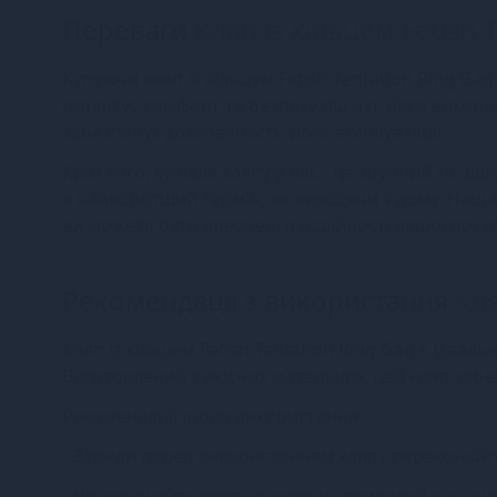
Переваги
Кляп із кільцем Fetish 
Купуючи кляп із кільцем Fetish Tentation Ring Gag
гарантує комфорт та безпеку під час його викори
забезпечує довговічність його експлуатації.
Крім того, купівля кляпу у нас - це зручний та 
в найкоротший термін, не виходячи з дому. Наш м
ви можете бути впевнені в надійності вашої поку
Рекомендації з використання
Кля
Кляп із кільцем Fetish Tentation Ring Gag є ідеа
Виготовлений з якісних матеріалів, цей кляп за
Рекомендації щодо використання:
- Завжди перед використанням кляпу переконайте
- Не залишайте кляп на шкірі на тривалий час, щ