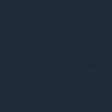
вашим іграм у сфері BDSM. Виготовлений з якісни
використання.
Завдяки кільцю, через яке проходить ротова час
відчувати максимальне задоволення від ігор з ва
та насолоди у вашій інтимній зоні!
Опис
Кляп із кільцем Fetish Tent
Пропонуємо придбати кляп з кільцем Fetish Tent
відкритим для тих ігор, які ви самі придумаєте! 
комфортну посадку кляпа.
Відмінний аксесуар для БДСМ-ігор! Такий кляп не 
що пограти з ним залишається ще безліч можлив
навіть ніжну шкіру.
Виготовлений з поліуретану з якісними металеви