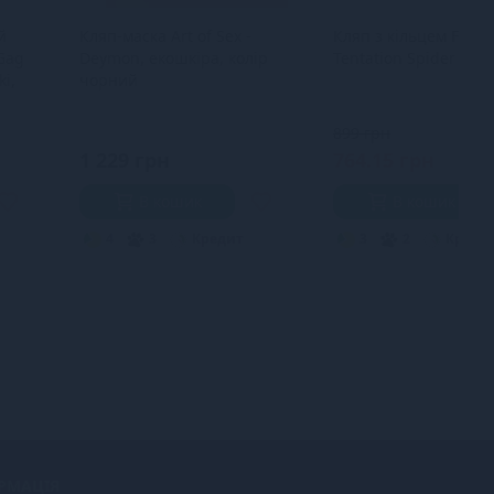
й
Кляп-маска Art of Sex -
Кляп з кільцем Fetis
 Gag
Deymon, екошкіра, колір
Tentation Spider Gag
ki,
чорний
899 грн
1 229 грн
764.15 грн
В кошик
В кошик
4
3
Кредит
3
2
Креди
РМАЦІЯ