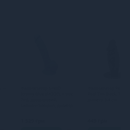
y —
Фалоімітатор SilexD
Фалоімітатор Real B
Johnny Blue (MODEL 1 size
Real Tim Black, TPE,
7in), двошаровий,
діаметр 3,4 см
силікон+Silexpan, діаметр
3,8 см
1 529 грн
449 грн