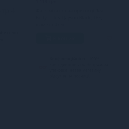
1 119 грн
етр 4
Фалоімітатор на присосці Real
Body — Real Jayson Black, TPE,
діаметр 4 см
юбителів
В кошик
ні
Конфіденційність.
100%
конфіденційність. Непрозора
упаковка, назва магазину
відсутня на посилці.