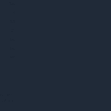
Так
4
15,5
21
Так
Так
Так
я ваших
ть його