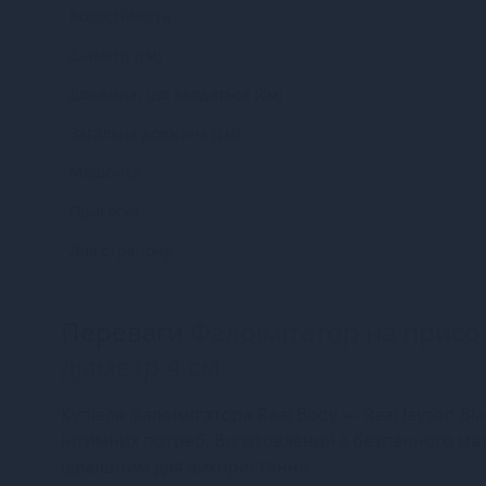
Водостійкість
Діаметр (см)
Довжина, що вводиться (см)
Загальна довжина (см)
Мошонка
Присоска
Для страпону
Переваги
Фалоімітатор на присосц
діаметр 4 см
Купівля фалоімітатора Real Body — Real Jayson Bl
інтимних потреб. Виготовлений з безпечного мат
ідеальним для використання.