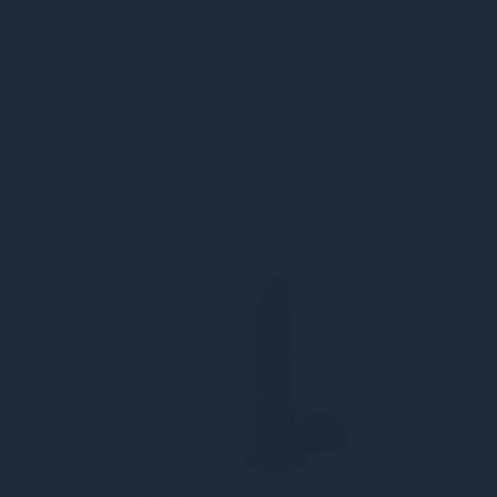
Картонна коробка
Китай
Чорний
Так
E,
о
у, яка