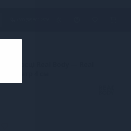
+380 (68) 502-2576
 присосці Real Body — Real
E, діаметр 4 см