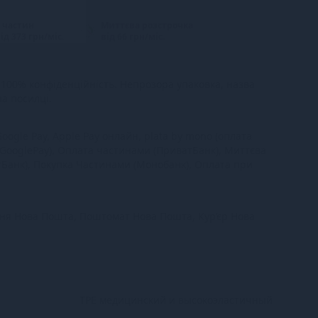
 частин
Миттєва розстрочка
ід 373 грн/міс.
від 66 грн/міс.
100% конфіденційність. Непрозора упаковка, назва
на посилці.
oogle Pay, Apple Pay онлайн, plata by mono (оплата
 GooglePay), Оплата частинами (ПриватБанк), Миттєва
тБанк), Покупка Частинами (Монобанк), Оплата при
ння Нова Пошта, Поштомат Нова Пошта, Кур’єр Нова
TPE медицинский и высокоэластичный