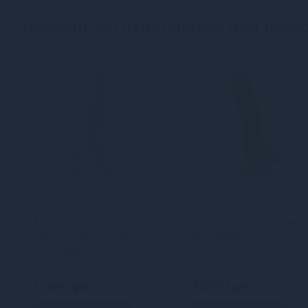
Покупці, які переглядали цей товар
Прозорий фалоімітатор
Фалоімітатор SilexD Vet
Alive Jelly Dildo Torrent,
Premium Real Skin Flesh
ТПЕ, присоска, діаметр
(8in MODEL 1)
4.5см, довжина 20,6см
1 099 грн
3 699 грн