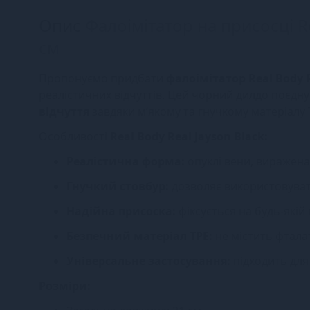
Опис
Фалоімітатор на присосці Re
см
Пропонуємо придбати
фалоімітатор Real Body 
реалістичних відчуттів. Цей чорний дилдо поєдн
відчуття
завдяки м’якому та гнучкому матеріалу 
Особливості
Real Body Real Jayson Black:
Реалістична форма:
опуклі вени, виражена 
Гнучкий стовбур:
дозволяє використовувати
Надійна присоска:
фіксується на будь-якій 
Безпечний матеріал TPE:
не містить фталат
Універсальне застосування:
підходить для 
Розміри: