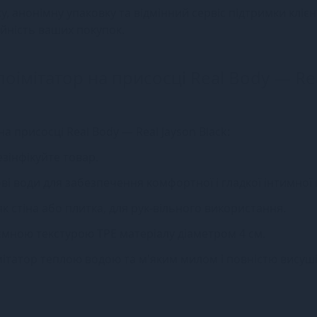
, анонімну упаковку та відмінний сервіс підтримки клієн
ійність ваших покупок.
оімітатор на присосці Real Body — Re
 присосці Real Body — Real Jayson Black:
езінфікуйте товар.
ві води для забезпечення комфортної і гладкої інтимної 
 як стіна або плитка, для рук-вільного використання.
ємною текстурою TPE матеріалу діаметром 4 см.
ітатор теплою водою та м'яким милом і повністю висуш