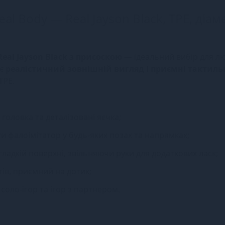
al Body — Real Jayson Black, TPE, діам
Real Jayson Black з присоскою
— ідеальний вибір для л
ує
реалістичний зовнішній вигляд і приємні тактиль
TPE.
головка та деталізовані яєчка;
 фалоімітатор у будь-яких позах та напрямках;
гладкій поверхні, звільняючи руки для додаткових ласк;
ів, приємний на дотик;
соло-ігор та ігор з партнером.