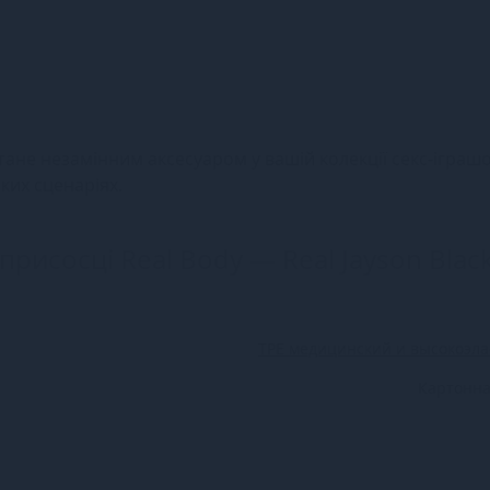
тане незамінним аксесуаром у вашій колекції секс-іграшо
ких сценаріях.
присосці Real Body — Real Jayson Black
TPE медицинский и высокоэл
Картонна