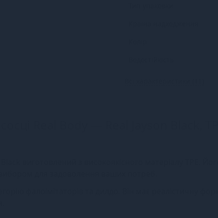
Тип упаковки
Країна надходження
Колір
Водостійкість
Всі характеристики (11)
осці Real Body — Real Jayson Black, TP
 Black виготовлений з високоякісного матеріалу TPE. Йог
 вибором для задоволення ваших потреб.
горію фалоімітаторів та дилдо. Він має реалістичну форм
я.