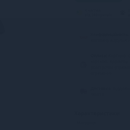
4 частин
3
від 280 грн/міс.
в
Конфіденційність.
магазину відсутня 
Оплата:
Карткою, G
карткою, ApplePay,
розстрочка (Прива
отриманні
Доставка:
Відділе
Пошта
Характеристики
Матеріал