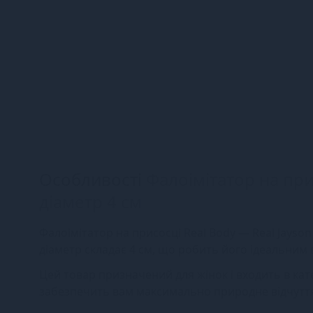
Особливості
Фалоімітатор на прис
діаметр 4 см
Фалоімітатор на присосці Real Body — Real Jayson
діаметр складає 4 см, що робить його ідеальним
Цей товар призначений для жінок і входить в кате
забезпечить вам максимально природне відчутт