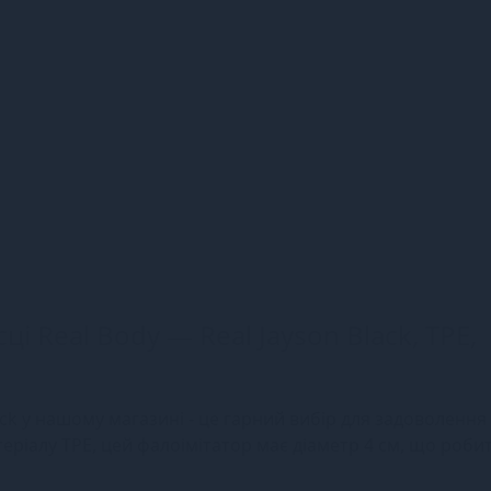
і Real Body — Real Jayson Black, TPE,
ack у нашому магазині - це гарний вибір для задоволенн
еріалу TPE, цей фалоімітатор має діаметр 4 см, що роби