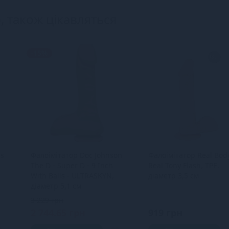
, також цікавляться
-15%
us
Фалоімітатор Doc Johnson
Фалоімітатор Real Bod
The D - Super D - 9 Inch
Real Tony Flash, TPE,
With Balls - ULTRASKYN,
діаметр 3,5 см
діаметр 5,1 см
3 229 грн
2 744.65 грн
919 грн