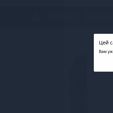
Search project
Каталог
Для жінок
Фалоімітатори та дилдо
Реалісти
Цей с
Вам уж