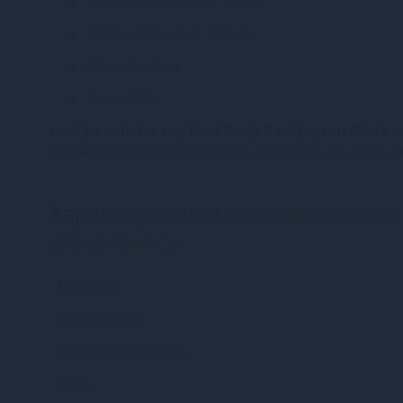
Загальна довжина: 21 см
Ввідна довжина: 15,5 см
Діаметр: 4 см
Вага: 358 г
Цей
фалоімітатор Real Body Real Jayson Black
с
даруючи яскраві відчуття та задоволення у будь-я
Характеристики
Фалоімітатор на 
діаметр 4 см
Матеріал
Тип упаковки
Країна надходження
Колір