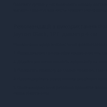
Переваги купівлі у нас включають швидку доставку
магазин гарантує вам якість товару та конфіденц
Рекомендації з використання
Фал
Jayson Black, TPE, діаметр 4 см
Рекомендації щодо використання фалоімітатора на
1. Перед використанням обов'язково очистіть і д
2. Додайте достатню кількість лубриканту на осно
3. Прикріпіть присоску до гладкої поверхні, такої
4. Насолоджуйтесь реалістичним дизайном і при
5. Після використання ретельно промийте фалоім
перед зберіганням.