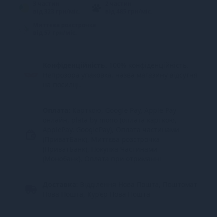
3 частин
2 частин
від 323 грн/міс.
від 485 грн/міс.
Миттєва розстрочка
від 57 грн/міс.
Конфіденційність.
100% конфіденційність.
Непрозора упаковка, назва магазину відсутня
на посилці.
Оплата:
Карткою, Google Pay, Apple Pay
онлайн, plata by mono (оплата карткою,
ApplePay, GooglePay), Оплата частинами
(ПриватБанк), Миттєва розстрочка
(ПриватБанк), Покупка Частинами
(Монобанк), Оплата при отриманні
Доставка:
Відділення Нова Пошта, Поштомат
Нова Пошта, Кур’єр Нова Пошта