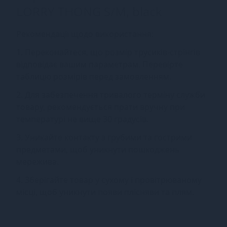
LORRY THONG S/M, black
Рекомендації щодо використання:
1. Переконайтеся, що розмір трусиків-стрінгів
відповідає вашим параметрам. Перевірте
таблицю розмірів перед замовленням.
2. Для забезпечення тривалого терміну служби
товару, рекомендується прати вручну при
температурі не вище 30 градусів.
3. Уникайте контакту з грубими та гострими
предметами, щоб уникнути пошкоджень
мережива.
4. Зберігайте товар у сухому і провітрюваному
місці, щоб уникнути появи плісняви та плям.