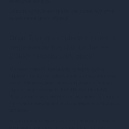
виходу на вечірку.
Оберіть ці трусики-стрінги для нових відчуттів і
визначення свого образу!
Опис
Трусики-стрінги зі стреп з
мереживом Passion Exclusive
LORRY THONG S/M, black
Мінімалістичні і при цьому суперсексуальні
стрінги - те, що потрібно навіть тим, у кого вже
все є! Рекомендуємо купити трусики-стрінги зі
стреп з мереживом LORRY THONG black L/XL -
Passion Exclusive, витончені і хвилюючі, створені
з регульованих ременів і невеликої мереживної
вставки.
Всього кілька смужок, що охоплюють стегна, і
мереживна вставка, яка прикрашає інтимне