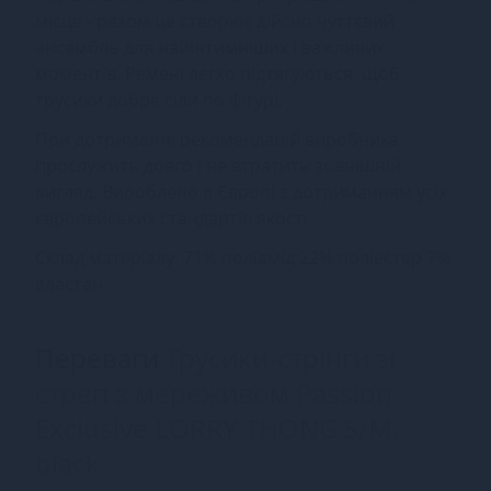
місце - разом це створює дійсно чуттєвий
ансамбль для найінтимніших і важливих
моментів. Ремені легко підтягуються, щоб
трусики добре сіли по фігурі.
При дотриманні рекомендацій виробника
прослужить довго і не втратить зовнішній
вигляд. Вироблено в Європі з дотриманням усіх
європейських стандартів якості.
Склад матеріалу: 71% поліамід 22% поліестер 7%
еластан
Переваги
Трусики-стрінги зі
стреп з мереживом Passion
Exclusive LORRY THONG S/M,
black