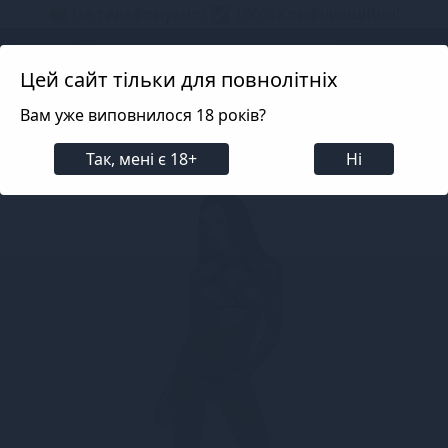
📦 Не телефонуємо! ✅ 100% Конфіденційно!
Search projects
Цей сайт тільки для повнолітніх
Вам уже виповнилося 18 років?
Білизна
Еротична жіноча білизна
Стрепи та бі
Так, мені є 18+
Ні