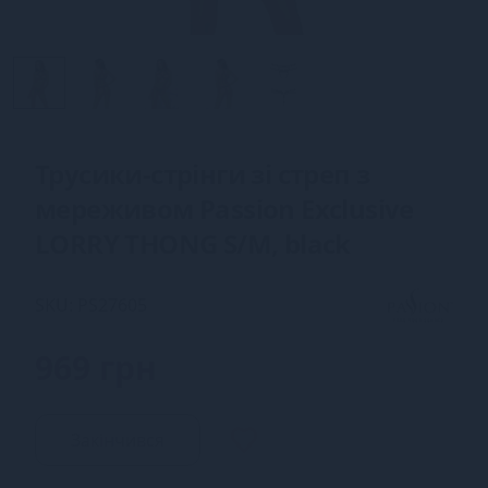
Трусики-стрінги зі стреп з
мереживом Passion Exclusive
LORRY THONG S/M, black
SKU: PS27605
969 грн
Закінчився