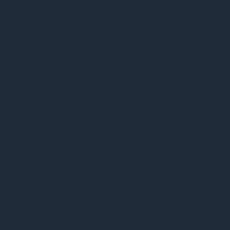
Переваги використання трусиків-стрінгів зі
стреп з мереживом Passion Exclusive LORRY
THONG S/M, чорного кольору:
1. Елегантний та привабливий дизайн, який
підкреслить вашу жіночність.
2. Виготовлені з високоякісних матеріалів, що
забезпечують зручність під час носіння.
3. Розмір S/M відповідає стандартному розміру,
що дозволить підібрати ідеальну пару для себе.
4. Придбання в нашому магазині - це гарантія
отримання оригінального товару високої якості.
Рекомендації з використання
Трусики-стрінги зі стреп з
мереживом Passion Exclusive