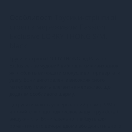
Особливості
Трусики-стрінги зі
стреп з мереживом Passion
Exclusive LORRY THONG S/M,
black
Трусики-стрінги LORRY THONG від Passion
Exclusive - це чудовий вибір для сміливих жінок,
які люблять виглядати спокусливо і привертати
увагу. Вони виготовлені з високоякісного
матеріалу і мають елегантне мереживо, що
додає їм особливого шарму.
Ці трусики мають універсальний розмір S/M і
чорний колір, що підкреслює вашу стрункість і
вишуканість. Вони ідеально підійдуть для
романтичного вечора вдома або для стильного