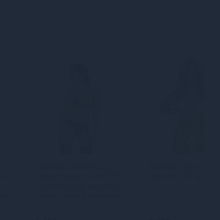
Комплект білизни під
Комплект Passion
IENA
латекс Passion CAPRI SET
ANUVERA SET white S
,
XXL/XXXL black, міні-бікіні,
іх
стрінги, пояс для панчіх