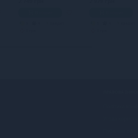
2 749 грн
2 979 грн
В кошик
В кошик
5
4
Кредит
5
4
Кредит
0 грн.
0 грн.
ПРАВОВА ІНФО
Політика конф
Угода користу
Публічна офе