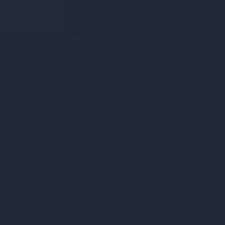
 частин
Миттєва розстрочка
ід 610 грн/міс.
від 108 грн/міс.
100% конфіденційність. Непрозора упаковка, назва
на посилці.
oogle Pay, Apple Pay онлайн, plata by mono (оплата
 GooglePay), Оплата частинами (ПриватБанк), Миттєва
тБанк), Покупка Частинами (Монобанк), Оплата при
ння Нова Пошта, Поштомат Нова Пошта, Кур’єр Нова