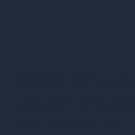
Особливості
Комплект білизни Pa
міні-сорочка, трусики з оборкам
Комплект білизни Passion IMAGINE SET OpenBra S/
Цей комплект відмінно підійде для створення чут
Опис
Комплект білизни Passion IM