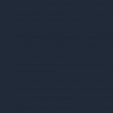
від наших фахівців та знайти ідеальний розмір дл
Не втрачайте час, прикрасьте своє тіло елегант
OpenBra S/M, black уже сьогодні!
Рекомендації з використання
Ко
OpenBra S/M, black, ліф - міні-с
Рекомендації щодо використання:
- Даний комплект білизни Passion IMAGINE SET Op
трусиків з оборками.
- Зручна і елегантна білизна підкреслить вашу жі
- Рекомендується прати вручну або в деликатном
- Не використовуйте відбілювач і не сушіть у пр
- Зберігайте білизну в сухому місці, уникайте хім