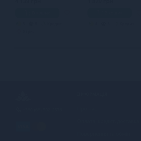
4 139 грн
1 829 грн
В кошик
В кошик
5
5
Кредит
4
3
Кредит
0 грн.
ІНФОРМАЦІЯ
Про нас
+380 (68) 502-2576
Оплата, кредит, доставка
Повернення та обмін