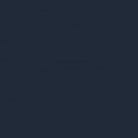
1 829 грн
Комплект білизни Passion IMAGINE
ьових
SET OpenBra S/M, black, ліф - міні-
кусливих
сорочка, трусики з оборками
Закінчився
ще більш
ховуючи
Конфіденційність.
100%
ідеальний
конфіденційність. Непрозора
упаковка, назва магазину
відсутня на посилці.
льщі,
о якісні
ідливих
.
ом.
ack,