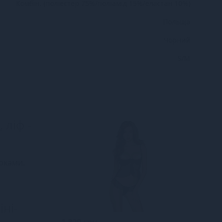
Комбін. (поліестер 75%/поліамід 15%/еластан 10%)
Польща
Чорний
S/M
 ліф -
орками.
іні-