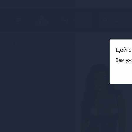
Search project
Каталог
Білизна
Еротична жіноча білизна
Комплек
Цей с
Вам уж