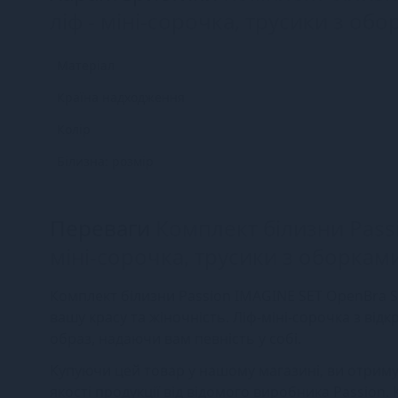
ліф - міні-сорочка, трусики з об
Матеріал
Країна надходження
Колір
Білизна: розмір
Переваги
Комплект білизни Passi
міні-сорочка, трусики з оборкам
Комплект білизни Passion IMAGINE SET OpenBra S/
вашу красу та жіночність. Ліф-міні-сорочка з в
образ, надаючи вам певність у собі.
Купуючи цей товар у нашому магазині, ви отримує
якості продукції від відомого виробника Passion.