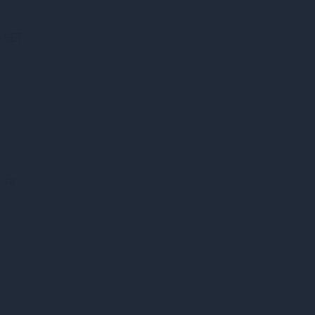
 SET
 та