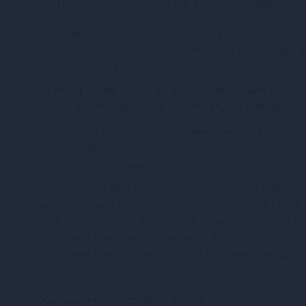
сорочка, трусики з оборками
Креативний сет Passion Erotic Line IMAGINE SET
ігор. За допомогою цього комплекту можна відт
куртизанок XIX століття.
Повністю відкриті груди, з підтримуючими кісто
спокусливими, в той час, як топ цього комплекту п
Мініатюрні трусики з великими воланами на бре
недоліки фігури. Позаду комплект не менше споку
коктейль для збудження!
Пропонуємо Вам купити якісну еротичну білизну P
використання тільки європейських тканин і мере
речі європейської якості за доступною ціною. Се
речовин і барвників, які можуть викликати алергі
Еротична білизна Passion, при правильному догл
Характеристики
Комплект білизн