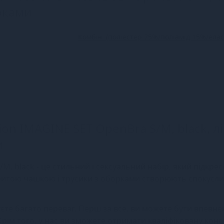
орками
Комбін. (поліестер 75%/поліамід 15%/ела
on IMAGINE SET OpenBra S/M, black, лі
и
M, black - це стильний і сексуальний набір, який підкре
ідкритою чашкою і трусики з оборками створюють спокусл
те багато переваг. Перш за все, ви можете бути впевнен
 Крім того, у нас ви зможете отримати кваліфіковану кон