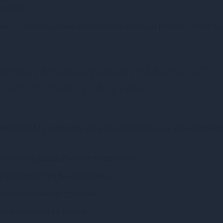
я себе.
ним та привабливим комплектом білизни Passion IMAGINE
мплект білизни Passion IMAGINE SET
орочка, трусики з оборками
enBra S/M у чорному кольорі складається з міні-сорочки
ночність і додасить вам впевненості.
у режимі в пральній машині.
ямому сонячному промінні.
ічних речовин та вогню.