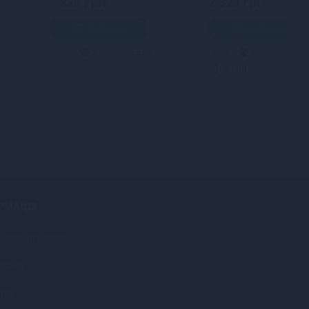
1 829 грн
2 329 грн
В кошик
В кошик
4
3
Кредит
4
3
Креди
0 грн.
РМАЦІЯ
іденційності
вача
рта