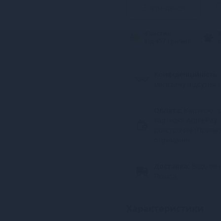
Закінчився
4 частин
3
від 457 грн/міс.
в
Конфіденційність.
магазину відсутня 
Оплата:
Карткою, G
карткою, ApplePay,
розстрочка (Прива
отриманні
Доставка:
Відділе
Пошта
Характеристики