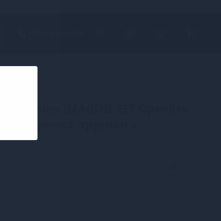
+380 (68) 502-2576
ни Passion IMAGINE SET OpenBra
- міні-сорочка, трусики з