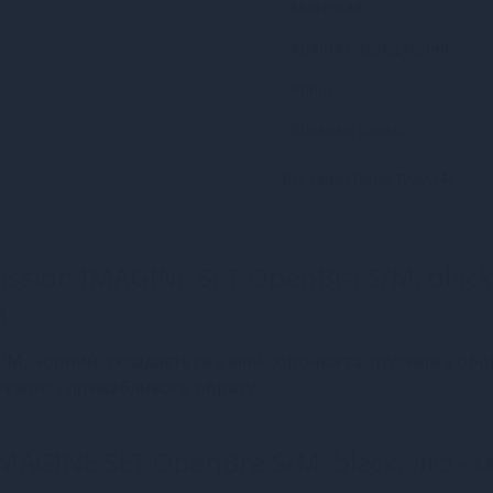
Матеріал
Країна надходження
Колір
Білизна: розмір
Всі характеристики (4)
ssion IMAGINE SET OpenBra S/M, black,
и
M, чорний, складається з міні-сорочки та трусиків з об
тєвого і привабливого образу.
AGINE SET OpenBra S/M, black, ліф - м