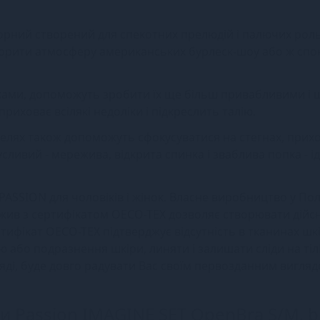
 чорний створений для спекотних прелюдій і палючих рол
ворити атмосферу американських бурлеск-шоу або ж спо
чками, допоможуть зробити їх ще більш привабливими і 
риховає всілякі недоліки і підкреслить талію.
телях також допоможуть сфокусуватися на стегнах, при
сливий - мережива, відкрита спинка і зваблива попка - 
ASSION для чоловіків і жінок. Власне виробництво у По
жив з сертифікатом OECO-TEX дозволяє створювати дійсн
ртифікат OECO-TEX підтверджує відсутність в тканинах шк
ю або подразнення шкіри, линяти і залишати сліди на тілі
яді, буде довго радувати Вас своїм первозданним вигляд
и Passion IMAGINE SET OpenBra S/M, bl