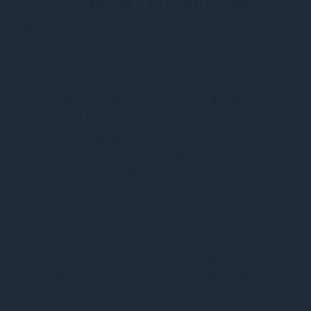
Рекомендації з використання
Вінілові мітенки Art of Sex - Lora
короткі, размер M, колір
чорний з ефектом голограми
Рекомендації щодо використання вінілових
мітенок Art of Sex - Lora:
1. Рекомендовано використовувати з
оригінальним комплектом білизни або
еротичного вбрання для створення пікантного
образу.
2. Зберігати вінілові мітенки у сухому місці, щоб
уникнути пошкоджень матеріалу.
3. Для очищення використовуйте м'яку губку
або серветку, не використовуйте абразивні
засоби.