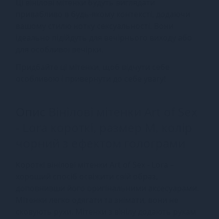
Ці вінілові мітенки будуть виглядати
привабливо в будь-якому контексті, додаючи
вашому стилю нотку сексуальності. Вони
ідеально підійдуть для вечірнього виходу або
для особливої вечірки.
Придбайте ці мітенки, щоб відчути себе
особливою і привернути до себе увагу!
Опис
Вінілові мітенки Art of Sex
- Lora короткі, размер M, колір
чорний з ефектом голограми
Короткі вінілові мітенки Art of Sex - Lora –
хороший спосіб освіжити свій образ,
доповнивши його оригінальними аксесуарами.
Мітенки легко одягати та знімати, вони не
сковують рухи. Мітенки з вінілу додають рукам