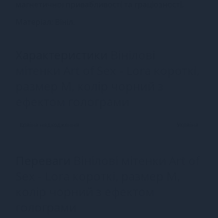
магнетичної привабливості та граціозності.
Матеріал: Вініл.
Характеристики
Вінілові
мітенки Art of Sex - Lora короткі,
размер M, колір чорний з
ефектом голограми
Країна надходження
Україна
Переваги
Вінілові мітенки Art of
Sex - Lora короткі, размер M,
колір чорний з ефектом
голограми