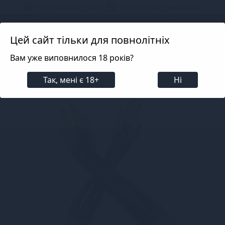
📦 Не телефонуємо! ✅ 100% Конфіденційно!
Search projects
Цей сайт тільки для повнолітніх
Вам уже виповнилося 18 років?
Білизна
Еротична жіноча білизна
Панчохи, Мі
Так, мені є 18+
Ні