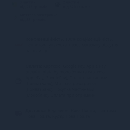
3 частин
2 частин
від 213 грн/міс.
від 320 грн/міс.
Миттєва розстрочка
від 38 грн/міс.
Конфіденційність.
100% конфіденційність.
Непрозора упаковка, назва магазину відсутня
на посилці.
Оплата:
Карткою, Google Pay, Apple Pay
онлайн, plata by mono (оплата карткою,
ApplePay, GooglePay), Оплата частинами
(ПриватБанк), Миттєва розстрочка
(ПриватБанк), Покупка Частинами
(Монобанк), Оплата при отриманні
Доставка:
Відділення Нова Пошта, Поштомат
Нова Пошта, Кур’єр Нова Пошта