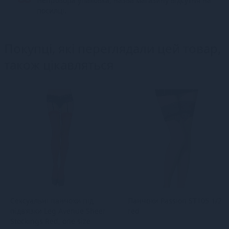
Непрозора упаковка, назва магазину відсутня на
посилці.
Покупці, які переглядали цей товар,
також цікавляться
Сексуальні панчохи під
Панчохи Passion ST105 1/2
підв’язки Leg Avenue Sheer
red
Stockings Red, one size