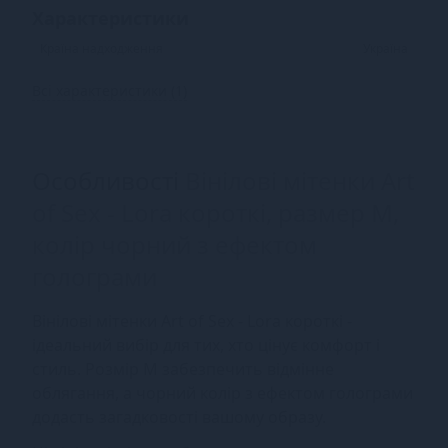
Характеристики
Країна надходження
Україна
Всі характеристики (1)
Особливості
Вінілові мітенки Art
of Sex - Lora короткі, размер M,
колір чорний з ефектом
голограми
Вінілові мітенки Art of Sex - Lora короткі -
ідеальний вибір для тих, хто цінує комфорт і
стиль. Розмір M забезпечить відмінне
облягання, а чорний колір з ефектом голограми
додасть загадковості вашому образу.