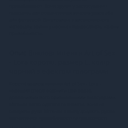
привабливості. Вони зручні у застосуванні і
підходять для романтичних вечорів удвох або
для фотосесій. Виготовлені з високоякісного
матеріалу, зручні у носінні і підкресляють жіночу
привабливість.
Опис
Вінілові мітенки Art of Sex
- Lora короткі, размер L, колір
чорний з ефектом голограми
Короткі вінілові мітенки Art of Sex - Lora –
хороший спосіб освіжити свій образ,
доповнивши його оригінальними аксесуарами.
Мітенки легко одягати та знімати, вони не
сковують рухи. Мітенки з вінілу додають рукам
магнетичної привабливості та граціозності.