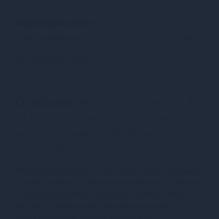
Характеристики
Країна надходження
Україна
Всі характеристики (1)
Особливості
Вінілові мітенки Art
of Sex - Lora короткі, размер L,
колір чорний з ефектом
голограми
Вінілові мітенки Art of Sex - Lora короткі, розмір
L, колір чорний з ефектом голограми. Ці мітенки
є частиною колекції еротичної білизни Art of
Sex, яка створена для створення чуттєвої
атмосфери і підсилення візуальної