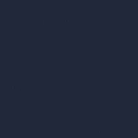
Матеріал: Вініл.
Характеристики
Вінілові
мітенки Art of Sex - Lora короткі,
размер L, колір чорний з
ефектом голограми
Країна надходження
Україна
Переваги
Вінілові мітенки Art of
Sex - Lora короткі, размер L,
колір чорний з ефектом
голограми
Вінілові мітенки Art of Sex - Lora короткі - це