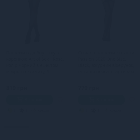
Панчохи в дрібну сітку з
Сітчасті панчохи-стокінги
коронкою Art of Sex - Rose,
Passion S020 One Size,
колір чорний з ефектом
Black, ажурний візерунок,
мокрого оксамиту, S
імітація пояса з гартерам
819 грн
779 грн
В кошик
В кошик
3
2
Кредит
3
2
Кредит