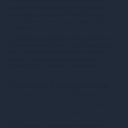
стильний та еротичний аксесуар, що додасть
пікантності вашому образу. Вони зроблені з
високоякісного матеріалу, розмір L і мають
чорний колір з ефектом голограми, який
привертає увагу.
Придбавши цей товар в нашому магазині, ви
отримаєте якісний продукт за доступною ціною.
Ми пропонуємо широкий вибір еротичної
білизни і аксесуарів, які допоможуть вам
почувати себе впевнено та сексуально.
Рекомендації з використання
Вінілові мітенки Art of Sex - Lora
короткі, размер L, колір чорний
з ефектом голограми
Для отримання максимально комфортного і