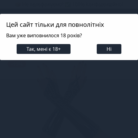
📦 Не телефонуємо! ✅ 100% Конфіденційно!
Search projects
Цей сайт тільки для повнолітніх
Вам уже виповнилося 18 років?
Білизна
Еротична жіноча білизна
Панчохи, Мі
Так, мені є 18+
Ні
-15%