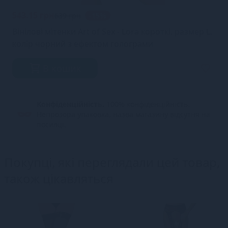
543.15 грн
639 грн
-15%
Вінілові мітенки Art of Sex - Lora короткі, размер L,
колір чорний з ефектом голограми
В кошик
Конфіденційність.
100% конфіденційність.
Непрозора упаковка, назва магазину відсутня на
посилці.
Покупці, які переглядали цей товар,
також цікавляться