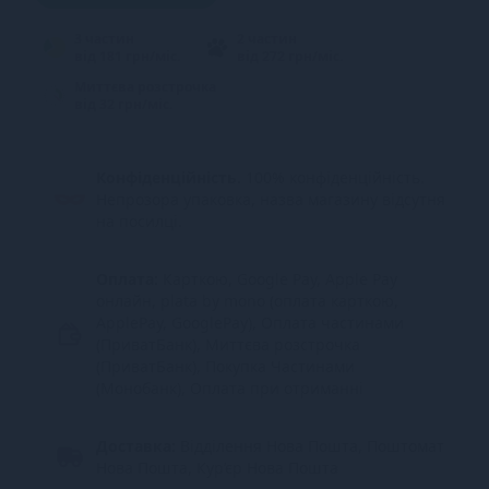
3 частин
2 частин
від 181 грн/міс.
від 272 грн/міс.
Миттєва розстрочка
від 32 грн/міс.
Конфіденційність.
100% конфіденційність.
Непрозора упаковка, назва магазину відсутня
на посилці.
Оплата:
Карткою, Google Pay, Apple Pay
онлайн, plata by mono (оплата карткою,
ApplePay, GooglePay), Оплата частинами
(ПриватБанк), Миттєва розстрочка
(ПриватБанк), Покупка Частинами
(Монобанк), Оплата при отриманні
Доставка:
Відділення Нова Пошта, Поштомат
Нова Пошта, Кур’єр Нова Пошта