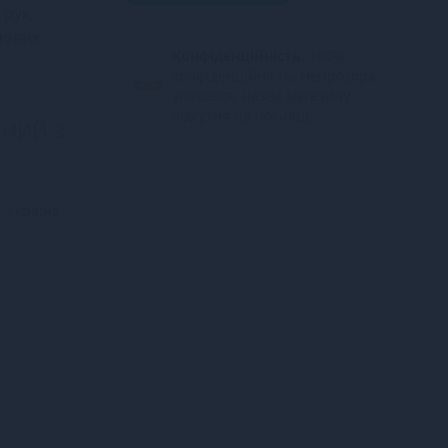
 рук,
лових
Конфіденційність.
100%
конфіденційність. Непрозора
упаковка, назва магазину
відсутня на посилці.
рний з
Україна