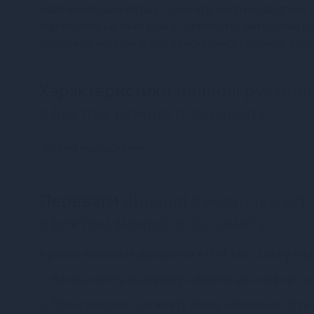
найсміливіший образ і зробити його незабутнім 
підкресливши їхню красу і крихкість. Витончені р
рольових костюмів або сексуальної спідньої біли
Характеристики
Вінілові рукавичк
ефектом мокрого оксамиту
Країна надходження
Переваги
Вінілові рукавички Art 
ефектом мокрого оксамиту
Купівля вінілових рукавичок Art of Sex - Lora у н
1. Висока якість матеріалу забезпечує комфорт т
2. Ефект мокрого оксамиту додає елегантності та 