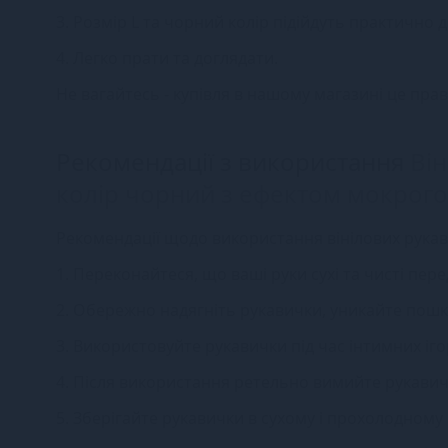
3. Розмір L та чорний колір підійдуть практично 
4. Легко прати та доглядати.
Не вагайтесь - купівля в нашому магазині це прав
Рекомендації з використання
Він
колір чорний з ефектом мокрого
Рекомендації щодо використання вінілових рукавич
1. Переконайтеся, що ваші руки сухі та чисті пе
2. Обережно надягніть рукавички, уникайте пошк
3. Використовуйте рукавички під час інтимних іго
4. Після використання ретельно вимийте рукавич
5. Зберігайте рукавички в сухому і прохолодному 