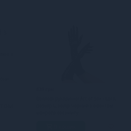
й з
лені з
Вони
839 грн
Вінілові рукавички Art of Sex - Lora,
ктом
розмір L, колір чорний з ефектом
мокрого оксамиту
В кошик