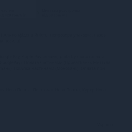
 частин
Миттєва розстрочка
ід 420 грн/міс.
від 50 грн/міс.
100% конфіденційність. Непрозора упаковка, назва
на посилці.
oogle Pay, Apple Pay онлайн, plata by mono (оплата
 GooglePay), Оплата частинами (ПриватБанк), Миттєва
тБанк), Покупка Частинами (Монобанк), Оплата при
ння Нова Пошта, Поштомат Нова Пошта, Кур’єр Нова
Україна