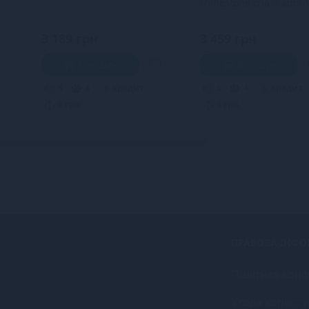
rhinestone chain ador
the back - S
3 189 грн
3 459 грн
В кошик
В кошик
5
4
Кредит
5
4
Кредит
0 грн.
0 грн.
ПРАВОВА ІНФО
Політика конф
Угода користу