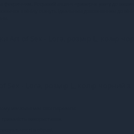
та феєричним. Яскравий акцент приверне увагу до ваших
укавички з вінілу стануть ідеальним доповненням до віні
зни.
и Art of Sex - Lora, розмір L, колір чо
of Sex - Lora, розмір L, колір чорний з
ашому магазині має свої переваги:
а тривалість використання.
сексуальності в образі.