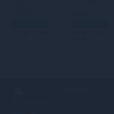
розмір M
D&A, XL, червона
1 519 грн
1 291.15 грн
2 100 грн
В кошик
В кошик
4
3
Кредит
4
3
Кредит
0 грн.
ІНФОРМАЦІЯ
Про нас
+380 (68) 502-2576
Оплата, кредит, доставка