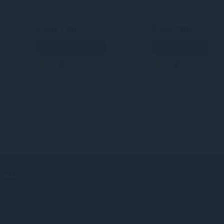
ning
2 469 грн
3 949 грн
В кошик
В кошик
4
3
Кредит
5
4
Креди
0 грн.
0 грн.
РМАЦІЯ
іденційності
вача