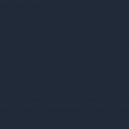
до будь-якого образу.
ильний вибір для вас!
ілові рукавички Art of Sex - Lora, розмі
 оксамиту
ок Art of Sex - Lora:
ред використанням рукавичок.
оджень на нігтях.
р або для невеликих домашніх робіт для забезпечення гіг
ки теплою водою і м'яким милом, а потім добре просуші
місці, уникайте прямого сонячного світла.