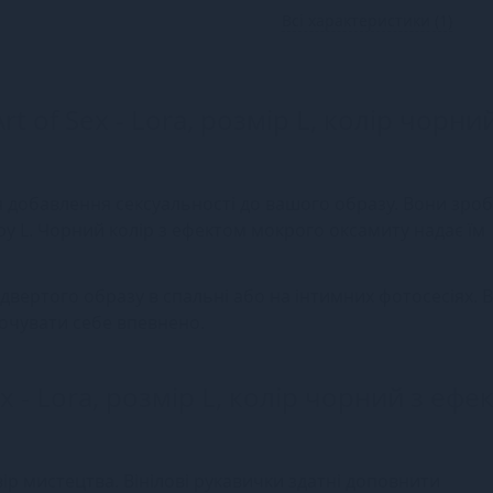
Всі характеристики (1)
rt of Sex - Lora, розмір L, колір чорни
для добавлення сексуальності до вашого образу. Вони зроб
іру L. Чорний колір з ефектом мокрого оксамиту надає їм
ідвертого образу в спальні або на інтимних фотосесіях. 
очувати себе впевнено.
ex - Lora, розмір L, колір чорний з ефе
вір мистецтва. Вінілові рукавички здатні доповнити