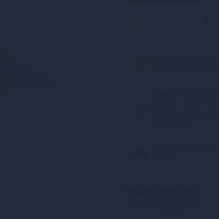
3 частин
2
від 280 грн/міс.
в
Конфіденційність.
магазину відсутня 
Оплата:
Карткою, G
карткою, ApplePay,
розстрочка (Прива
отриманні
Доставка:
Відділе
Пошта
Характеристики
Країна надходження