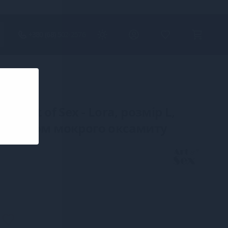
+380 (68) 502-2576
ки Art of Sex - Lora, розмір L,
 ефектом мокрого оксамиту