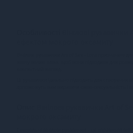
Особливості
Вінілові рукавички A
ефектом мокрого оксамиту
Вінілові рукавички Art of Sex - Lora призначені 
вінілу великі зліва, щоб вони підходили для розм
елегантний вигляд.
Ці рукавички ідеально підходять для створення в
допоможуть вам виразити свою сексуальність і п
Опис
Вінілові рукавички Art of S
мокрого оксамиту
Сексуальні вінілові рукавички – це справжній вит