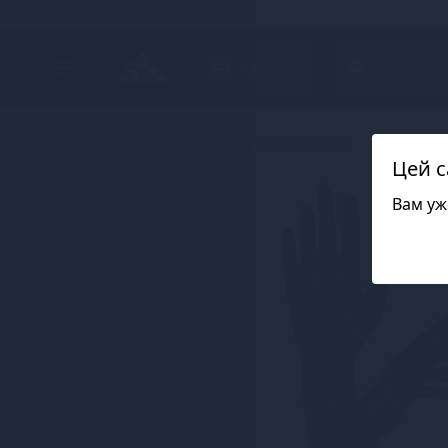
Search project
Каталог
Білизна
Еротична жіноча білизна
Лакована
Цей с
Вам уж