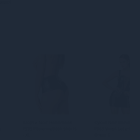
вашої
Шорти Noir Handmade
Сукня Noir Handmad
e
F335 Powerwetlook shorts
F363 Vixen Lace-Up M
- XL
Dress S