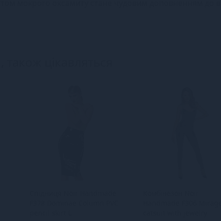
ектом мокрого оксамиту стане чудовим доповненням до 
, також цікавляться
Спідниця Noir Handmade
Комбінезон Noir
F378 Dominae Column PVC
Handmade F306 Mirag
pencil skirt L
catsuit with jewelry