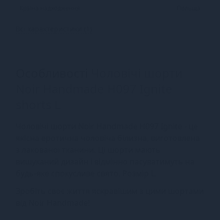
Країна надходження
Польща
Всі характеристики (1)
Особливості
Чоловічі шорти
Noir Handmade H097 Ignite
shorts L
Чоловічі шорти Noir Handmade H097 Ignite - це
якісна еротична чоловіча білизна, виготовлена
з лакованої тканини. Ці шорти мають
вишуканий дизайн і відмінно пасуватимуть на
будь-яке спокусливе свято. Розмір L.
Зробіть своє життя яскравішим з цими шортами
від Noir Handmade!