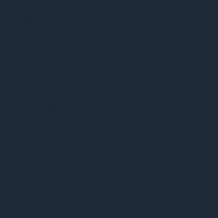
Характеристики
Чоловічі шорти
Noir Handmade H097 Ignite
shorts L
Країна надходження
Польща
Переваги
Чоловічі шорти Noir
Handmade H097 Ignite shorts L
Купуючи чоловічі шорти Noir Handmade H097
Ignite shorts L в нашому магазині, ви отримуєте
найвищу якість продукції від відомого
виробника білизни. Ці шорти виготовлені з
якісних матеріалів, які забезпечать вам
комфорт під час носіння.