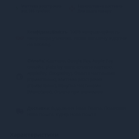
Миттєва розстрочка
Безкоштовна доставка
від 186 грн/міс.
Для цього товару
Конфіденційність.
100% конфіденційність.
Непрозора упаковка, назва магазину відсутня
на посилці.
Оплата:
Карткою, Google Pay, Apple Pay
онлайн, plata by mono (оплата карткою,
ApplePay, GooglePay), Оплата частинами
(ПриватБанк), Миттєва розстрочка
(ПриватБанк), Покупка Частинами
(Монобанк), Оплата при отриманні
Доставка:
Відділення Нова Пошта, Поштомат
Нова Пошта, Кур’єр Нова Пошта
Характеристики