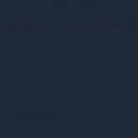
Чоловічі шорти Noir Handmade
H097 Ignite shorts L
SKU: SX4219
3 149 грн
В кошик
5 частин
4 частин
від 630 грн/міс.
від 787 грн/міс.