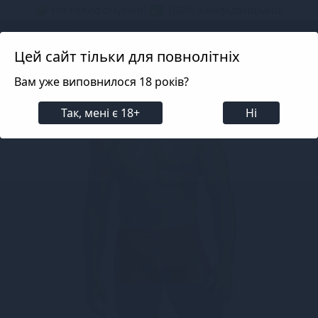
📦 Не телефонуємо! ✅ 100% Конфіденційно!
Search projects
Цей сайт тільки для повнолітніх
Вам уже виповнилося 18 років?
Білизна
Еротична чоловіча білизна
Лакована 
Так, мені є 18+
Ні