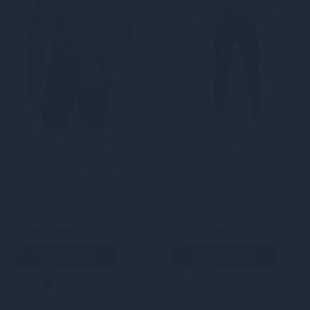
Чоловічі шорти Noir
Чоловічі легінси Art of Sex
Handmade H089 Onyx
- Matthias, колір чорний з
Hybrid biker shorts M
матовим ефектом, розмір
М
3 499 грн
1 279 грн
В кошик
В кошик
5
4
Кредит
4
3
Кредит
0 грн.