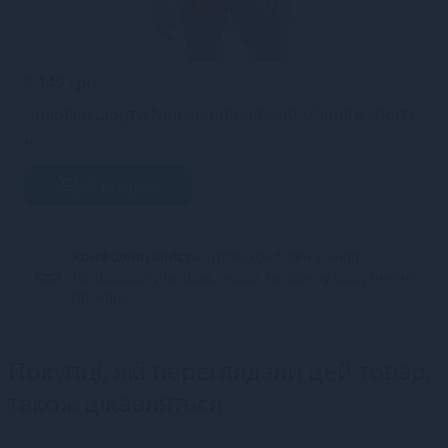
3 149 грн
Чоловічі шорти Noir Handmade H097 Ignite shorts
L
В кошик
Конфіденційність.
100% конфіденційність.
Непрозора упаковка, назва магазину відсутня на
посилці.
Покупці, які переглядали цей товар,
також цікавляться