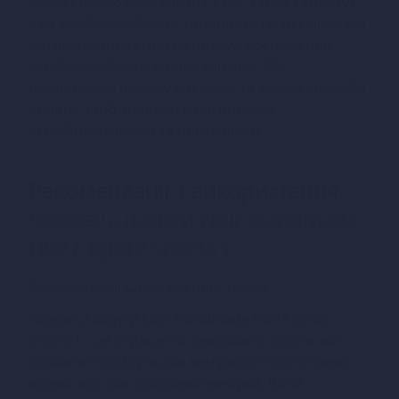
Вибір і придбання товару у нас також гарантує
вам конфіденційність і анонімність, оскільки ми
дотримуємося строгих правил збереження
конфіденційності наших клієнтів. Ми
пропонуємо швидку доставку та зручні способи
оплати, щоб зробити ваші покупки
якнайпростішими та приємними.
Рекомендації з використання
Чоловічі шорти Noir Handmade
H097 Ignite shorts L
Рекомендації щодо використання:
Чоловічі шорти Noir Handmade H097 Ignite
shorts L - це стильні та сексуальні шорти, які
ідеально підійдуть для вечірнього відпочинку
вдома або для особливої вечірки. Вони