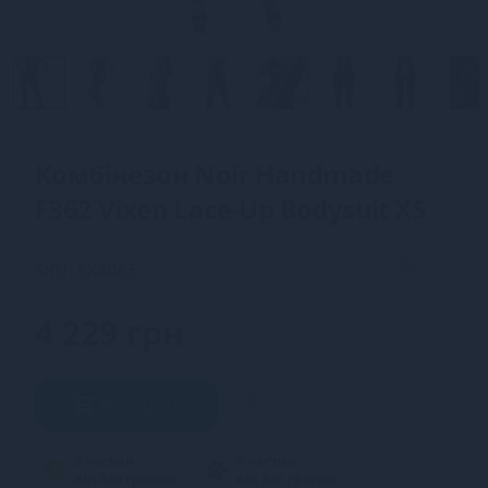
Комбінезон Noir Handmade
F362 Vixen Lace-Up Bodysuit XS
SKU: SX4063
4 229 грн
В кошик
5 частин
5 частин
від 846 грн/міс.
від 846 грн/міс.