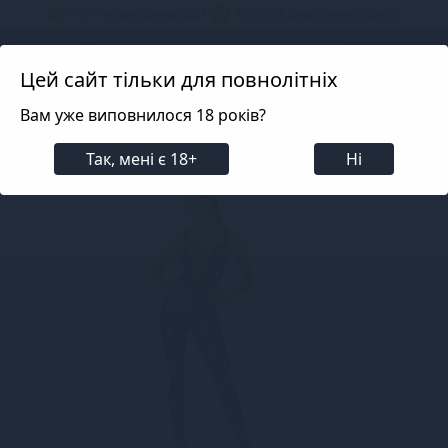
📦 Не телефонуємо! ✅ 100% Конфіденційно!
Search projects
Цей сайт тільки для повнолітніх
Вам уже виповнилося 18 років?
Білизна
Еротична жіноча білизна
Лакована бі
Так, мені є 18+
Ні