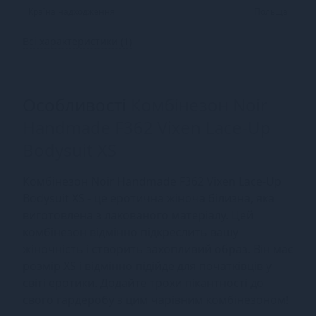
Країна надходження
Польща
Всі характеристики (1)
Особливості
Комбінезон Noir
Handmade F362 Vixen Lace-Up
Bodysuit XS
Комбінезон Noir Handmade F362 Vixen Lace-Up
Bodysuit XS - це еротична жіноча білизна, яка
виготовлена з лакованого матеріалу. Цей
комбінезон відмінно підкреслить вашу
жіночність і створить захопливий образ. Він має
розмір XS і відмінно підійде для початківців у
світі еротики. Додайте трохи пікантності до
свого гардеробу з цим чарівним комбінезоном!