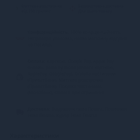
Миттєва розстрочка
Безкоштовна доставка
від 250 грн/міс.
Для цього товару
Конфіденційність.
100% конфіденційність.
Непрозора упаковка, назва магазину відсутня
на посилці.
Оплата:
Карткою, Google Pay, Apple Pay
онлайн, plata by mono (оплата карткою,
ApplePay, GooglePay), Оплата частинами
(ПриватБанк), Миттєва розстрочка
(ПриватБанк), Покупка Частинами
(Монобанк), Оплата при отриманні
Доставка:
Відділення Нова Пошта, Поштомат
Нова Пошта, Кур’єр Нова Пошта
Характеристики