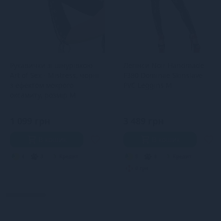
Рукавички зі шнурівкою
Легінси Noir Handmade
Art of Sex - Mistress, чорні
F380 Dominae Skinslave
з ефектом мокрого
PVC Leggins M
оксамиту, розмір M
1 099 грн
3 489 грн
В кошик
В кошик
4
3
Кредит
5
4
Кредит
0 грн.