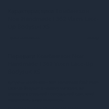
Характеристики
Комбінезон
Noir Handmade F362 Vixen Lace-
Up Bodysuit XS
Країна надходження
Польща
Переваги
Комбінезон Noir
Handmade F362 Vixen Lace-Up
Bodysuit XS
Купуючи комбінезон Noir Handmade F362 Vixen
Lace-Up Bodysuit в нашому магазині, ви
отримуєте стильний і сексуальний одяг, який
підкреслить вашу жіночність.
Переваги використання цього товару