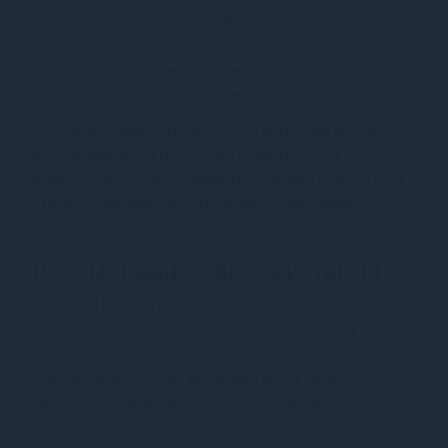
полягають у його високій якості, комфортності
та привабливому дизайні. Комбінезон з
шнуруванням Vixen підкреслить вашу фігуру і
зробить вас неперевершеною.
Купуючи товар у нашому магазині, ви можете
бути впевнені в його оригінальності та
відмінному обслуговуванні. Обирайте якість та
стиль з нашими еротичними колекціями!
Рекомендації з використання
Комбінезон Noir Handmade
F362 Vixen Lace-Up Bodysuit XS
Рекомендації щодо використання комбінезону
Noir Handmade F362 Vixen Lace-Up Bodysuit XS:
- Дотримуйтесь рекомендацій щодо прання,